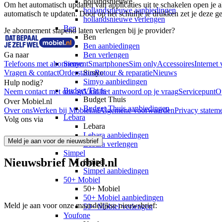
hollandsnieuwe
Om het automatisch updaten van applicaties uit te schakelen open je al
hollandsnieuwe aanbiedingen
automatisch te updaten. Door op het schuifje te drukken zet je deze ge
hollandsnieuwe verlengen
Ben
Je abonnement slapend laten verlengen bij je provider?
Ben
Ben aanbiedingen
Ga naar
Ben verlengen
Telefoons met abonnement
Simyo
Smartphones
Sim only
Accessoires
Internet 
Vragen & contact
Orderstatus
Simyo
Retour & reparatie
Nieuws
Simyo aanbiedingen
Hulp nodig?
Budget Thuis
Neem contact met ons op
Vind het antwoord op je vraag
Servicepunt
O
Budget Thuis
Over Mobiel.nl
Budget Thuis aanbiedingen
Over ons
Werken bij Mobiel.nl
Algemene voorwaarden
Privacy statem
Lebara
Volg ons via
Lebara
Lebara aanbiedingen
Meld je aan voor de nieuwsbrief
Lebara verlengen
Simpel
Nieuwsbrief Mobiel.nl
Simpel
Simpel aanbiedingen
50+ Mobiel
50+ Mobiel
50+ Mobiel aanbiedingen
Meld je aan voor onze maandelijkse nieuwsbrief:
50+ Mobiel verlengen
Youfone