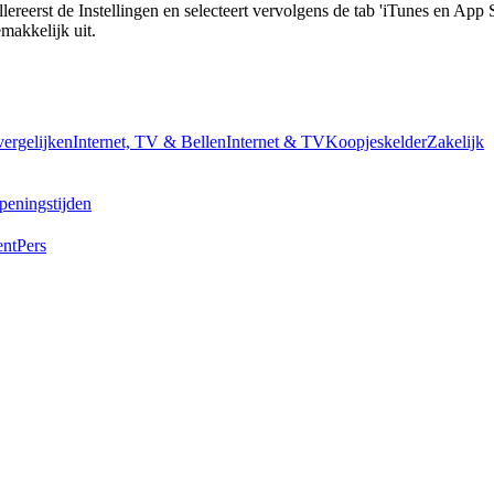
lereerst de Instellingen en selecteert vervolgens de tab 'iTunes en App 
makkelijk uit. 
vergelijken
Internet, TV & Bellen
Internet & TV
Koopjeskelder
Zakelijk
peningstijden
ent
Pers