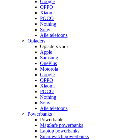
Google
OPPO
Xiaomi
POCO
Nothing
Sony
Alle telefoons
Opladers
Opladers voor
Apple
Samsung
OnePlus
Motorola
Google
OPPO
Xiaomi
POCO
Nothing
Sony
Alle telefoons
Powerbanks
Powerbanks
MagSafe powerbanks
Laptop powerbanks
Smartwatch powerbanks