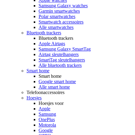
Apple watches
Samsung Galaxy watches
Garmin smartwatches
Polar smartwatches
Smartwatch accessoires
Alle smartwatches
Bluetooth trackers
Bluetooth trackers
Apple Airtags
Samsung Galaxy SmartTag
Airtag sleutelhangers
SmartTag sleutelhangers
Alle bluetooth trackers
Smart home
Smart home
Google smart home
Alle smart home
Telefoonaccessoires
Hoesjes
Hoesjes voor
Apple
Samsung
OnePlus
Motorola
Google