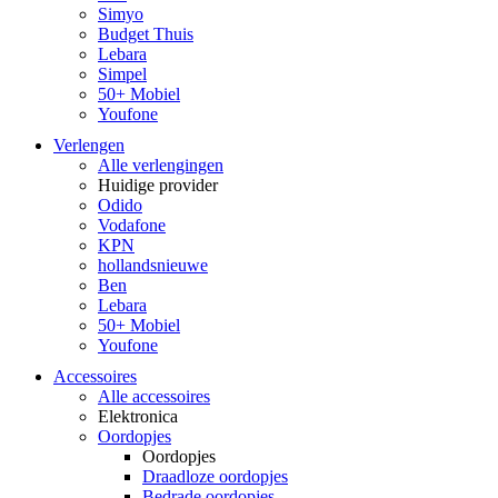
Simyo
Budget Thuis
Lebara
Simpel
50+ Mobiel
Youfone
Verlengen
Alle verlengingen
Huidige provider
Odido
Vodafone
KPN
hollandsnieuwe
Ben
Lebara
50+ Mobiel
Youfone
Accessoires
Alle accessoires
Elektronica
Oordopjes
Oordopjes
Draadloze oordopjes
Bedrade oordopjes