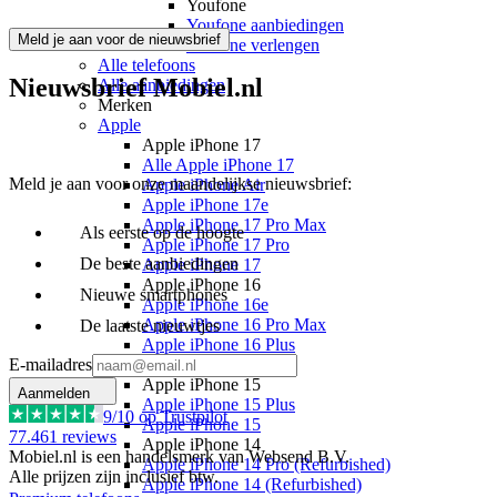
Youfone
Youfone aanbiedingen
Meld je aan voor de nieuwsbrief
Youfone verlengen
Alle telefoons
Nieuwsbrief Mobiel.nl
Alle aanbiedingen
Merken
Apple
Apple iPhone 17
Alle Apple iPhone 17
Meld je aan voor onze maandelijkse nieuwsbrief:
Apple iPhone Air
Apple iPhone 17e
Apple iPhone 17 Pro Max
Als eerste op de hoogte
Apple iPhone 17 Pro
De beste aanbiedingen
Apple iPhone 17
Apple iPhone 16
Nieuwe smartphones
Apple iPhone 16e
Apple iPhone 16 Pro Max
De laatste nieuwtjes
Apple iPhone 16 Plus
E-mailadres
Apple iPhone 16
Apple iPhone 15
Aanmelden
Apple iPhone 15 Plus
9
/10 op Trustpilot
Apple iPhone 15
77.461
reviews
Apple iPhone 14
Mobiel.nl is een handelsmerk van Websend B.V.
Apple iPhone 14 Pro (Refurbished)
Alle prijzen zijn inclusief btw.
Apple iPhone 14 (Refurbished)