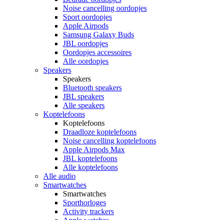
Noise cancelling oordopjes
Sport oordopjes
Apple Airpods
Samsung Galaxy Buds
JBL oordopjes
Oordopjes accessoires
Alle oordopjes
Speakers
Speakers
Bluetooth speakers
JBL speakers
Alle speakers
Koptelefoons
Koptelefoons
Draadloze koptelefoons
Noise cancelling koptelefoons
Apple Airpods Max
JBL koptelefoons
Alle koptelefoons
Alle audio
Smartwatches
Smartwatches
Sporthorloges
Activity trackers