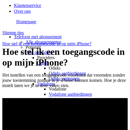
Klantenservice
Over ons
Homepage
Slimme tips
Telefoon met abonnement
Alle abonnementen
Hoe stel ik een toegangscode in op mijn iPhone?
Populair
Hoe stel ik een toegangscode in
Alle providers
Providers
op mijn iPhone?
Odido
Odido
Odido aanbiedingen
Het instellen van een toegangscode voorkomt dat vreemden zonder 
Odido verlengen
jouw toestemming zomaar in je iPhone kunnen komen. Hoe je deze 
Vodafone
instelt laten we je in deze video zien. 

Vodafone
Vodafone aanbiedingen
Vodafone verlengen
KPN
KPN
KPN aanbiedingen
KPN verlengen
hollandsnieuwe