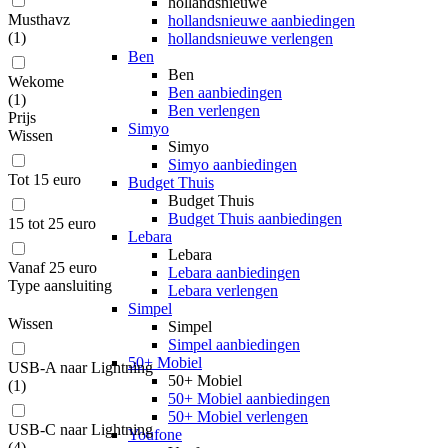
hollandsnieuwe
Musthavz
hollandsnieuwe aanbiedingen
(
1
)
hollandsnieuwe verlengen
Ben
Ben
Wekome
Ben aanbiedingen
(
1
)
Ben verlengen
Prijs
Simyo
Wissen
Simyo
Simyo aanbiedingen
Tot 15 euro
Budget Thuis
Budget Thuis
Budget Thuis aanbiedingen
15 tot 25 euro
Lebara
Lebara
Vanaf 25 euro
Lebara aanbiedingen
Type aansluiting
Lebara verlengen
Simpel
Wissen
Simpel
Simpel aanbiedingen
50+ Mobiel
USB-A naar Lightning
50+ Mobiel
(
1
)
50+ Mobiel aanbiedingen
50+ Mobiel verlengen
USB-C naar Lightning
Youfone
(
4
)