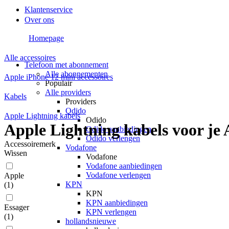
Klantenservice
Over ons
Homepage
Alle accessoires
Telefoon met abonnement
Alle abonnementen
Apple iPhone 12 mini accessoires
Populair
Alle providers
Kabels
Providers
Odido
Apple Lightning kabels
Odido
Apple Lightning kabels voor je
Odido aanbiedingen
Odido verlengen
Accessoiremerk
Vodafone
Wissen
Vodafone
Vodafone aanbiedingen
Vodafone verlengen
Apple
KPN
(
1
)
KPN
KPN aanbiedingen
Essager
KPN verlengen
(
1
)
hollandsnieuwe