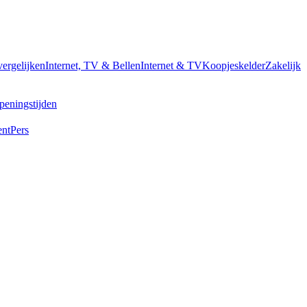
vergelijken
Internet, TV & Bellen
Internet & TV
Koopjeskelder
Zakelijk
peningstijden
ent
Pers