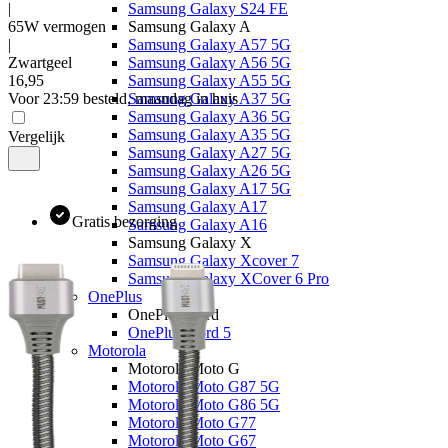
|
Samsung Galaxy S24 FE
65W vermogen
Samsung Galaxy A
|
Samsung Galaxy A57 5G
Zwartgeel
Samsung Galaxy A56 5G
16
,
95
Samsung Galaxy A55 5G
Voor 23:59 besteld, maandag in huis
Samsung Galaxy A37 5G
Samsung Galaxy A36 5G
Samsung Galaxy A35 5G
Vergelijk
Samsung Galaxy A27 5G
Samsung Galaxy A26 5G
Samsung Galaxy A17 5G
Samsung Galaxy A17
Gratis bezorging
Samsung Galaxy A16
Samsung Galaxy X
Samsung Galaxy Xcover 7
Samsung Galaxy XCover 6 Pro
OnePlus
OnePlus Nord
OnePlus Nord 5
Motorola
Motorola Moto G
Motorola Moto G87 5G
Motorola Moto G86 5G
Motorola Moto G77
Motorola Moto G67