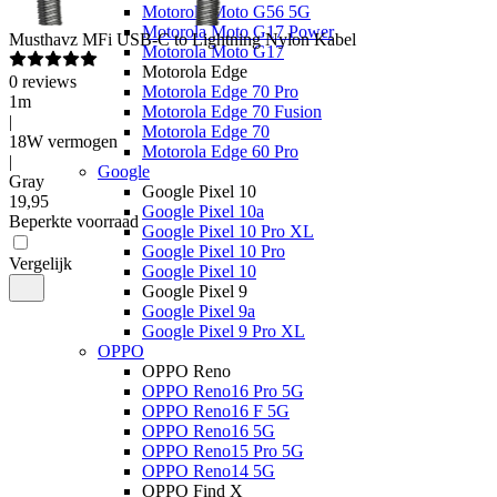
Motorola Moto G56 5G
Motorola Moto G17 Power
Musthavz
MFi USB-C to Lightning Nylon Kabel
Motorola Moto G17
Motorola Edge
0
reviews
Motorola Edge 70 Pro
1m
Motorola Edge 70 Fusion
|
Motorola Edge 70
18W vermogen
Motorola Edge 60 Pro
|
Google
Gray
Google Pixel 10
19
,
95
Google Pixel 10a
Beperkte voorraad
Google Pixel 10 Pro XL
Google Pixel 10 Pro
Vergelijk
Google Pixel 10
Google Pixel 9
Google Pixel 9a
Google Pixel 9 Pro XL
OPPO
OPPO Reno
OPPO Reno16 Pro 5G
OPPO Reno16 F 5G
OPPO Reno16 5G
OPPO Reno15 Pro 5G
OPPO Reno14 5G
OPPO Find X