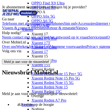
OPPO Find X9 Ultra
Je abonnement slapend laten verlengen bij je provider?
OPPO Find X9
OPPO A
OPPO A6x 5G
Ga naar
OPPO A6 5G
Telefoons met abonnement
Smartphones
Sim only
Accessoires
Internet 
OPPO A40
Vragen & contact
Orderstatus
Retour & reparatie
Nieuws
Xiaomi
Hulp nodig?
Xiaomi 17
Neem contact met ons op
Vind het antwoord op je vraag
Servicepunt
O
Xiaomi 17T Pro
Over Mobiel.nl
Xiaomi 17T
Over ons
Werken bij Mobiel.nl
Algemene voorwaarden
Privacy statem
Xiaomi 17 Ultra
Volg ons via
Xiaomi 17
Xiaomi 15
Xiaomi 15T Pro
Meld je aan voor de nieuwsbrief
Xiaomi 15T
Xiaomi Redmi
Nieuwsbrief Mobiel.nl
Xiaomi Redmi Note 15 Pro+ 5G
Xiaomi Redmi Note 15 Pro 5G
Xiaomi Redmi Note 15 5G
Xiaomi Redmi Note 15
Xiaomi Redmi 15C
Meld je aan voor onze maandelijkse nieuwsbrief:
Overige
Xiaomi Redmi A7 Pro
Als eerste op de hoogte
Nothing
Nothing