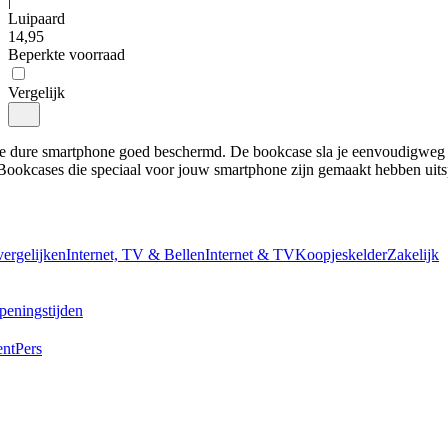
|
Luipaard
14
,
95
Beperkte voorraad
Vergelijk
 je dure smartphone goed beschermd. De bookcase sla je eenvoudigweg 
Bookcases die speciaal voor jouw smartphone zijn gemaakt hebben uits
vergelijken
Internet, TV & Bellen
Internet & TV
Koopjeskelder
Zakelijk
peningstijden
ent
Pers