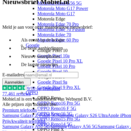
Nieuwsbrief Mobiel.nl
Motorola Moto G56 5G
Motorola Moto G17 Power
Motorola Moto G17
Motorola Edge
Motorola Edge 70 Pro
Meld je aan voor onze maandelijkse nieuwsbrief:
Motorola Edge 70 Fusion
Motorola Edge 70
Als eerste op de hoogte
Motorola Edge 60 Pro
Google
De beste aanbiedingen
Google Pixel 10
Google Pixel 10a
Nieuwe smartphones
Google Pixel 10 Pro XL
De laatste nieuwtjes
Google Pixel 10 Pro
Google Pixel 10
E-mailadres
Google Pixel 9
Google Pixel 9a
Aanmelden
Google Pixel 9 Pro XL
9
/10 op Trustpilot
OPPO
77.461
reviews
OPPO Reno
Mobiel.nl is een handelsmerk van Websend B.V.
OPPO Reno16 Pro 5G
Alle prijzen zijn inclusief btw.
OPPO Reno16 F 5G
Premium telefoons
OPPO Reno16 5G
Samsung Galaxy Z Fold8 5G
Samsung Galaxy S26 Ultra
Apple iPhon
OPPO Reno15 Pro 5G
Prijs/kwaliteit telefoons
OPPO Reno14 5G
Samsung Galaxy A57 5G
Samsung Galaxy A56 5G
Samsung Galaxy
OPPO Find X