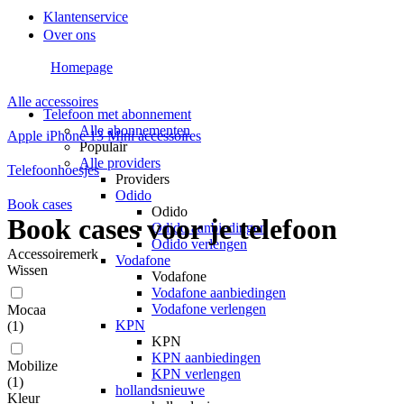
Klantenservice
Over ons
Homepage
Alle accessoires
Telefoon met abonnement
Alle abonnementen
Apple iPhone 13 Mini accessoires
Populair
Alle providers
Telefoonhoesjes
Providers
Odido
Book cases
Odido
Book cases voor je telefoon
Odido aanbiedingen
Odido verlengen
Accessoiremerk
Vodafone
Wissen
Vodafone
Vodafone aanbiedingen
Vodafone verlengen
Mocaa
KPN
(
1
)
KPN
KPN aanbiedingen
Mobilize
KPN verlengen
(
1
)
hollandsnieuwe
Kleur