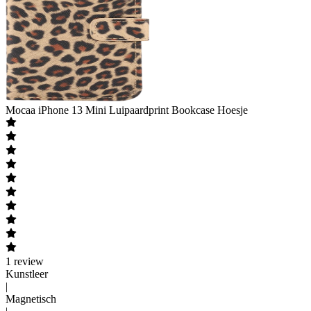
Mocaa
iPhone 13 Mini Luipaardprint Bookcase Hoesje
1
review
Kunstleer
|
Magnetisch