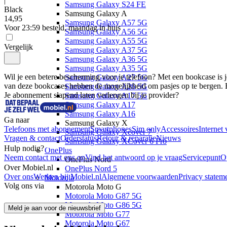
|
Samsung Galaxy S24 FE
Black
Samsung Galaxy A
14
,
95
Samsung Galaxy A57 5G
Voor 23:59 besteld, maandag in huis
Samsung Galaxy A56 5G
Samsung Galaxy A55 5G
Vergelijk
Samsung Galaxy A37 5G
Samsung Galaxy A36 5G
Samsung Galaxy A35 5G
Wil je een betere bescherming voor je telefoon? Met een bookcase is
Samsung Galaxy A27 5G
van deze bookcases hebben de mogelijkheid om pasjes op te bergen. 
Samsung Galaxy A26 5G
Je abonnement slapend laten verlengen bij je provider?
Samsung Galaxy A17 5G
Samsung Galaxy A17
Samsung Galaxy A16
Ga naar
Samsung Galaxy X
Telefoons met abonnement
Smartphones
Sim only
Accessoires
Internet 
Samsung Galaxy Xcover 7
Vragen & contact
Orderstatus
Retour & reparatie
Nieuws
Samsung Galaxy XCover 6 Pro
Hulp nodig?
OnePlus
Neem contact met ons op
Vind het antwoord op je vraag
Servicepunt
O
OnePlus Nord
Over Mobiel.nl
OnePlus Nord 5
Over ons
Werken bij Mobiel.nl
Algemene voorwaarden
Privacy statem
Motorola
Volg ons via
Motorola Moto G
Motorola Moto G87 5G
Motorola Moto G86 5G
Meld je aan voor de nieuwsbrief
Motorola Moto G77
Motorola Moto G67