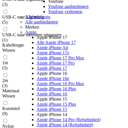
Youfone
(
3
)
Youfone aanbiedingen
Youfone verlengen
Alle telefoons
USB-C naar Lightning
Alle aanbiedingen
(
5
)
Merken
Apple
USB-C naar meerdere uitgangen
Apple iPhone 17
(
1
)
Alle Apple iPhone 17
Kabellengte
Apple iPhone Air
Wissen
Apple iPhone 17e
Apple iPhone 17 Pro Max
1m
Apple iPhone 17 Pro
(
5
)
Apple iPhone 17
Apple iPhone 16
Apple iPhone 16e
2m
Apple iPhone 16 Pro Max
(
3
)
Apple iPhone 16 Plus
Materiaal
Apple iPhone 16
Wissen
Apple iPhone 15
Apple iPhone 15 Plus
Kunststof
Apple iPhone 15
(
9
)
Apple iPhone 14
Apple iPhone 14 Pro (Refurbished)
Apple iPhone 14 (Refurbished)
Nylon