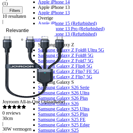
Apple iPhone 14
(
1
)
Apple iPhone 13
Filters
Apple iPhone 13
10
resultaten
Overige
|
Apple iPhone 15 (Refurbished)
Apple iPhone 13 Pro (Refurbished)
Apple iPhone 13 (Refurbished)
Samsung
Samsung Galaxy Z
Samsung Galaxy Z Fold8 Ultra 5G
Samsung Galaxy Z Fold8 5G
Samsung Galaxy Z Fold7 5G
Samsung Galaxy Z Flip8 5G
Samsung Galaxy Z Flip7 FE 5G
Samsung Galaxy Z Flip7 5G
Samsung Galaxy S
Samsung Galaxy S26 Serie
Samsung Galaxy S26 Ultra
Samsung Galaxy S26 Plus
Joyroom
All-in-One Oplaadkabel
Samsung Galaxy S26
Samsung Galaxy S25 Ultra
0
reviews
Samsung Galaxy S25 Plus
30cm
Samsung Galaxy S25 FE
|
Samsung Galaxy S25 Edge
30W vermogen
Samsung Galaxy S25