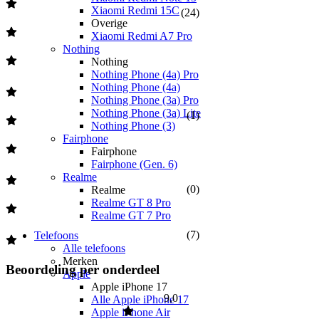
Xiaomi Redmi 15C
(
24
)
Overige
Xiaomi Redmi A7 Pro
Nothing
Nothing
Nothing Phone (4a) Pro
Nothing Phone (4a)
Nothing Phone (3a) Pro
Nothing Phone (3a) Lite
(
1
)
Nothing Phone (3)
Fairphone
Fairphone
Fairphone (Gen. 6)
Realme
(
0
)
Realme
Realme GT 8 Pro
Realme GT 7 Pro
(
7
)
Telefoons
Alle telefoons
Merken
Beoordeling per onderdeel
Apple
Apple iPhone 17
9,0
Alle Apple iPhone 17
Apple iPhone Air