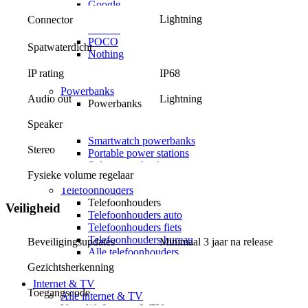
Google
OPPO
Lightning
Connector
Xiaomi
POCO
Spatwaterdicht
Nothing
Sony
IP rating
IP68
Alle telefoons
Powerbanks
Audio out
Lightning
Powerbanks
MagSafe powerbanks
Speaker
Laptop powerbanks
Smartwatch powerbanks
Stereo
Portable power stations
Solar powerbanks
Fysieke volume regelaar
Alle powerbanks
Telefoonhouders
Telefoonhouders
Veiligheid
Telefoonhouders auto
Telefoonhouders fiets
Telefoonhouders bureau
Beveiligingsupdates
Minimaal 3 jaar na release
Alle telefoonhouders
Geheugen
Gezichtsherkenning
Internet & TV
Toegangscode
Alle internet & TV