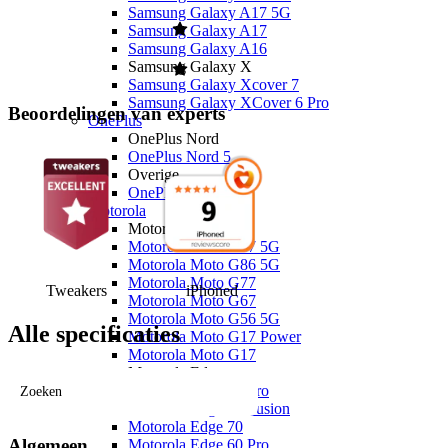
Samsung Galaxy A17 5G
Samsung Galaxy A17
Samsung Galaxy A16
Samsung Galaxy X
Samsung Galaxy Xcover 7
Samsung Galaxy XCover 6 Pro
Beoordelingen van experts
OnePlus
OnePlus Nord
OnePlus Nord 5
Overige
OnePlus 15
Motorola
Motorola Moto G
Motorola Moto G87 5G
Motorola Moto G86 5G
Motorola Moto G77
Tweakers
iPhoned
Motorola Moto G67
Motorola Moto G56 5G
Alle specificaties
Motorola Moto G17 Power
Motorola Moto G17
Motorola Edge
Motorola Edge 70 Pro
Zoeken
Motorola Edge 70 Fusion
Motorola Edge 70
Algemeen
Motorola Edge 60 Pro