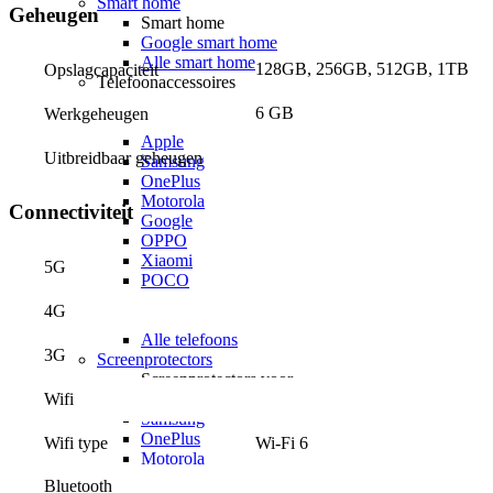
Smart home
Geheugen
Smart home
Google smart home
Alle smart home
128GB, 256GB, 512GB, 1TB
Opslagcapaciteit
Telefoonaccessoires
Hoesjes
6 GB
Werkgeheugen
Hoesjes voor
Apple
Uitbreidbaar geheugen
Samsung
OnePlus
Motorola
Connectiviteit
Google
OPPO
Xiaomi
5G
POCO
Nothing
4G
Sony
Alle telefoons
3G
Screenprotectors
Screenprotectors voor
Apple
Wifi
Samsung
OnePlus
Wi-Fi 6
Wifi type
Motorola
Google
Bluetooth