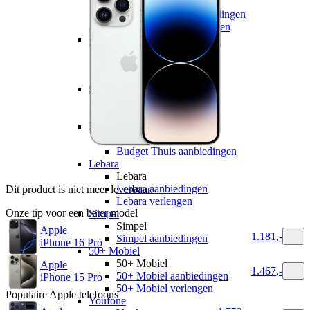
hollandsnieuwe
hollandsnieuwe aanbiedingen
hollandsnieuwe verlengen
Ben
Ben
Ben aanbiedingen
Ben verlengen
Simyo
Simyo
Simyo aanbiedingen
Budget Thuis
Budget Thuis
Budget Thuis aanbiedingen
Lebara
Lebara
Lebara aanbiedingen
Dit product is niet meer leverbaar.
Lebara verlengen
Onze tip voor een beter model
Simpel
Simpel
Apple
1.181
,
-
Simpel aanbiedingen
iPhone 16 Pro
50+ Mobiel
50+ Mobiel
Apple
1.467
,
-
50+ Mobiel aanbiedingen
iPhone 15 Pro
50+ Mobiel verlengen
Populaire
Apple
telefoons
Youfone