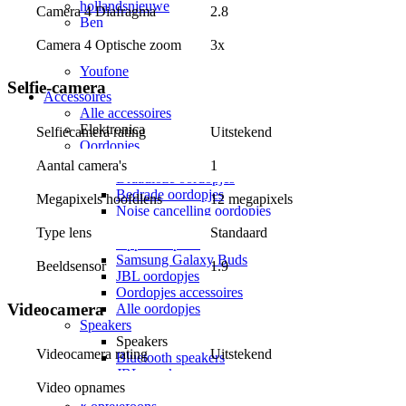
hollandsnieuwe
Camera 4 Diafragma
2.8
Ben
Lebara
Camera 4 Optische zoom
3x
50+ Mobiel
Youfone
Selfie-camera
Accessoires
Alle accessoires
Elektronica
Selfiecamera rating
Uitstekend
Oordopjes
Oordopjes
Aantal camera's
1
Draadloze oordopjes
Bedrade oordopjes
Megapixels hoofdlens
12 megapixels
Noise cancelling oordopjes
Sport oordopjes
Type lens
Standaard
Apple Airpods
Samsung Galaxy Buds
Beeldsensor
1.9
JBL oordopjes
Oordopjes accessoires
Videocamera
Alle oordopjes
Speakers
Speakers
Videocamera rating
Uitstekend
Bluetooth speakers
JBL speakers
Video opnames
Alle speakers