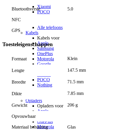
OPPO
Xiaomi
Bluetoothversie
5.0
POCO
Nothing
NFC
Sony
Alle telefoons
GPS
Kabels
Kabels voor
Apple
Toesteleigenschappen
Samsung
OnePlus
Klein
Formaat
Motorola
Google
OPPO
147.5 mm
Lengte
Xiaomi
POCO
71.5 mm
Breedte
Nothing
Sony
7.85 mm
Dikte
Alle telefoons
Opladers
206 g
Gewicht
Opladers voor
Apple
Samsung
Opvouwbaar
OnePlus
Motorola
Materiaal behuizing
Glas