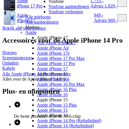
Apple
1.753
,
-
Youfone
iPhone 17 Pro
Advies
1.829,-
Youfone aanbiedingen
Youfone verlengen
Apple
949
,
-
Alle telefoons
iPhone 17
Advies
969,-
Alle aanbiedingen
Merken
Bekijk alle smartphones
Apple
Apple iPhone 17
Accessoires voor de
Apple iPhone 14 Pro
Alle Apple iPhone 17
Apple iPhone Air
Hoesjes
Apple iPhone 17e
Screenprotectors
Apple iPhone 17 Pro Max
Opladers
Apple iPhone 17 Pro
Kabels
Apple iPhone 17
Alle
Apple iPhone 14 Pro
accessoires
Apple iPhone 16
Alles over de
Apple iPhone 14 Pro
Apple iPhone 16e
Apple iPhone 16 Pro Max
Apple iPhone 16 Plus
Plus- en minpunten
Apple iPhone 16
Apple iPhone 15
Apple iPhone 15 Plus
Apple iPhone 15
Apple iPhone 14
De beste prestaties door de A16-chip
Apple iPhone 14 Pro (Refurbished)
Apple iPhone 14 (Refurbished)