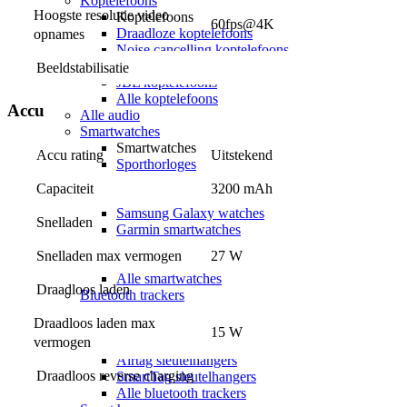
Koptelefoons
Hoogste resolutie video 
Koptelefoons
60fps@4K
Draadloze koptelefoons
opnames
Noise cancelling koptelefoons
Apple Airpods Max
Beeldstabilisatie
JBL koptelefoons
Alle koptelefoons
Accu
Alle audio
Smartwatches
Smartwatches
Accu rating
Uitstekend
Sporthorloges
Activity trackers
Capaciteit
3200 mAh
Apple watches
Samsung Galaxy watches
Snelladen
Garmin smartwatches
Polar smartwatches
Snelladen max vermogen
27 W
Smartwatch accessoires
Alle smartwatches
Draadloos laden
Bluetooth trackers
Bluetooth trackers
Draadloos laden max 
Apple Airtags
15 W
vermogen
Samsung Galaxy SmartTag
Airtag sleutelhangers
Draadloos reverse charging
SmartTag sleutelhangers
Alle bluetooth trackers