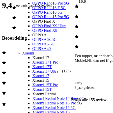
10,0
9,4
OPPO Reno16 Pro 5G
op basis van
155 reviews
OPPO Reno16 F 5G
OPPO Reno16 5G
OPPO Reno15 Pro 5G
OPPO Find X
OPPO Find X9 Ultra
OPPO Find X9
OPPO A
Beoordeling
OPPO A6x 5G
OPPO A6 5G
OPPO A40
Xiaomi
Een topper, maar daar be
Xiaomi 17
Mobiel.NL dan net ff g
Xiaomi 17T Pro
Xiaomi 17T
(
123
)
Xiaomi 17 Ultra
Xiaomi 17
Xiaomi 15
Eddy
Xiaomi 15T Pro
3 jaar geleden
Xiaomi 15T
Xiaomi Redmi
Xiaomi Redmi Note 15 Pro+ 5G
Bekijk alle
155
reviews
Xiaomi Redmi Note 15 Pro 5G
Xiaomi Redmi Note 15 5G
Xiaomi Redmi Note 15