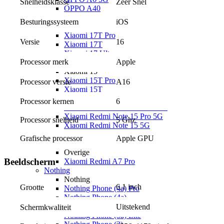
Zeer Snel
Snelheidsklasse
OPPO A40
Xiaomi
iOS
Besturingssysteem
Xiaomi 17
Xiaomi 17T Pro
16
Versie
Xiaomi 17T
Xiaomi 17 Ultra
Apple
Processor merk
Xiaomi 17
Xiaomi 15
Xiaomi 15T Pro
A16
Processor versie
Xiaomi 15T
Xiaomi Redmi
Processor kernen
6
Xiaomi Redmi Note 15 Pro+ 5G
Xiaomi Redmi Note 15 Pro 5G
Processor snelheid
5 Ghz
Xiaomi Redmi Note 15 5G
Xiaomi Redmi Note 15
Grafische processor
Apple GPU
Xiaomi Redmi 15C
Overige
Beeldscherm
Xiaomi Redmi A7 Pro
Nothing
Nothing
6.1 inch
Grootte
Nothing Phone (4a) Pro
Nothing Phone (4a)
Nothing Phone (3a) Pro
Uitstekend
Schermkwaliteit
Nothing Phone (3a) Lite