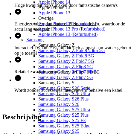
Apple iPhone 14
Hoge kwaliteit foto's maken door fantastische camera's
Apple iPhone 13
Apple iPhone 13
Overige
Apple iPhone 15 (Refurbished)
Energiezuiniger dan andere iPhone modellen, waardoor de
Apple iPhone 13 Pro (Refurbished)
accu lang meegaat
Apple iPhone 13 (Refurbished)
Samsung
Samsung Galaxy Z
Interactief Dynamic Island dat zich aanpast aan wat er gebeurt
Samsung Galaxy Z Fold8 Ultra 5G
op je toestel
Samsung Galaxy Z Fold8 5G
Samsung Galaxy Z Fold7 5G
Samsung Galaxy Z Flip8 5G
Relatief zwaar in verhouding met het formaat
Samsung Galaxy Z Flip7 FE 5G
Samsung Galaxy Z Flip7 5G
Samsung Galaxy S
Samsung Galaxy S26 Serie
Wordt zonder accessoires meegeleverd behalve een kabel
Samsung Galaxy S26 Ultra
Samsung Galaxy S26 Plus
Samsung Galaxy S26
Samsung Galaxy S25 Ultra
Samsung Galaxy S25 Plus
Beschrijving
Samsung Galaxy S25 FE
Samsung Galaxy S25 Edge
Samsung Galaxy S25