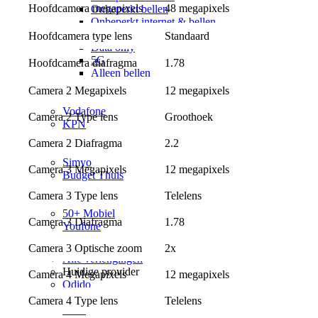
48 megapixels
Hoofdcamera megapixels
Onbeperkt bellen
Onbeperkt internet & bellen
Maandelijks opzegbaar
Hoofdcamera type lens
Standaard
Data only
5G
1.78
Hoofdcamera diafragma
Alleen bellen
Providers
Camera 2 Megapixels
12 megapixels
Odido
Vodafone
Camera 2 Type lens
Groothoek
KPN
hollandsnieuwe
Camera 2 Diafragma
2.2
Ben
Simyo
Camera 3 Megapixels
12 megapixels
Budget Thuis
Lebara
Camera 3 Type lens
Telelens
Simpel
50+ Mobiel
Camera 3 Diafragma
1.78
Youfone
Verlengen
Camera 3 Optische zoom
2x
Alle verlengingen
Huidige provider
Camera 4 Megapixels
12 megapixels
Odido
Vodafone
Camera 4 Type lens
Telelens
KPN