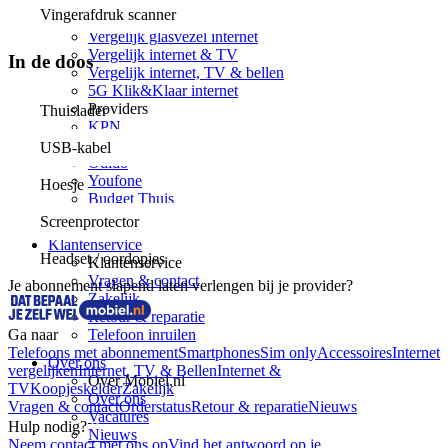
Vergelijk Internet & TV
Vingerafdruk scanner
Vergelijk internet
Vergelijk glasvezel internet
Vergelijk internet & TV
In de doos
Vergelijk internet, TV & bellen
5G Klik&Klaar internet
Providers
Thuislader
KPN
Ziggo
USB-kabel
Odido
Youfone
Hoesje
Budget Thuis
Delta
Screenprotector
Klantenservice
Headset / oordopjes
Klantenservice
Vragen & contact
Je abonnement slapend laten verlengen bij je provider?
Zakelijk
Retour & reparatie
Telefoon inruilen
Ga naar
Telefoons met abonnement
Smartphones
Sim only
Accessoires
Internet
Over ons
vergelijken
Internet, TV & Bellen
Internet &
Over Mobiel.nl
TV
Koopjeskelder
Zakelijk
Over ons
Vragen & contact
Orderstatus
Retour & reparatie
Nieuws
Vacatures
Hulp nodig?
Nieuws
Neem contact met ons op
Vind het antwoord op je