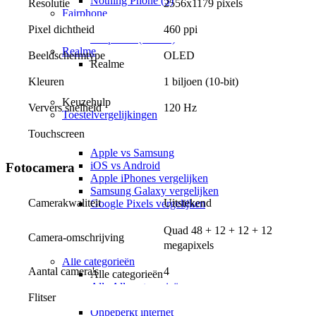
Nothing Phone (3)
Resolutie
2556x1179 pixels
Fairphone
Fairphone
Pixel dichtheid
460 ppi
Fairphone (Gen. 6)
Realme
Beeldschermtype
OLED
Realme
Realme GT 8 Pro
Kleuren
1 biljoen (10-bit)
Realme GT 7 Pro
Keuzehulp
Ververs snelheid
120 Hz
Toestelvergelijkingen
Toestelvergelijkingen
Touchscreen
Alle Toestelvergelijkingen
Apple vs Samsung
iOS vs Android
Fotocamera
Apple iPhones vergelijken
Samsung Galaxy vergelijken
Uitstekend
Camerakwaliteit
Google Pixels vergelijken
Sim only
Quad 48 + 12 + 12 + 12 
Alle sim only
Camera-omschrijving
megapixels
Categorieën
Alle categorieën
Aantal camera's
4
Alle categorieën
Alle Alle categorieën
Flitser
Zonder aansluitkosten
Onbeperkt internet