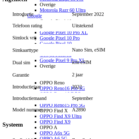
Overige
Motorola Razr 60 Ultra
Introductie
September 2022
Google
Google Pixel 10
Telefoon rating
Uitstekend
Google Pixel 10a
Google Pixel 10 Pro XL
Simlock vrij
Google Pixel 10 Pro
Google Pixel 10
Google Pixel 9
Nano Sim, eSIM
Simkaarttype
Google Pixel 9a
Google Pixel 9 Pro XL
icm eSIM
Dual sim
Overige
Google Pixel 8a
2 jaar
Garantie
OPPO
OPPO Reno
Introductiejaar
2022
OPPO Reno16 Pro 5G
OPPO Reno16 F 5G
Introductiemaand
September
OPPO Reno16 5G
OPPO Reno15 Pro 5G
Model nummer
A2890
OPPO Find X
OPPO Find X9 Ultra
OPPO Find X9
Systeem
OPPO A
OPPO A6x 5G
OPPO A6 5G