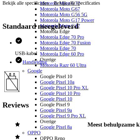
Bekijk alle specificaties
Bekijk alle specificaties
Motorola Moto G77
Motorola Moto G67
Motorola Moto G56 5G
Motorola Moto G17 Power
Standaard meegeleverd
Motorola Moto G17
Motorola Edge
Motorola Edge 70 Pro
Motorola Edge 70 Fusion
Motorola Edge 70
USB-kabel
Motorola Edge 60 Pro
Overige
Handleiding
Motorola Razr 60 Ultra
Google
Google Pixel 10
Google Pixel 10a
Google Pixel 10 Pro XL
Google Pixel 10 Pro
Google Pixel 10
Reviews
Google Pixel 9
Google Pixel 9a
Google Pixel 9 Pro XL
Overige
Meest behulpzame k
Google Pixel 8a
OPPO
OPPO Reno