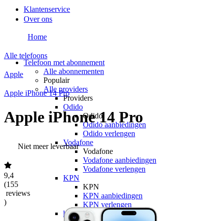
Klantenservice
Over ons
Home
Alle telefoons
Telefoon met abonnement
Alle abonnementen
Apple
Populair
Alle providers
Apple iPhone 14 Pro
Providers
Odido
Apple iPhone 14 Pro
Odido
Odido aanbiedingen
Odido verlengen
Vodafone
Niet meer leverbaar
Vodafone
Vodafone aanbiedingen
Vodafone verlengen
9,4
KPN
(
155
KPN
reviews
KPN aanbiedingen
)
KPN verlengen
hollandsnieuwe