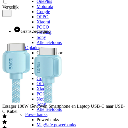
OnePlus
Motorola
Vergelijk
Google
OPPO
Xiaomi
POCO
Gratis bezorging
Nothing
Sony
Alle telefoons
Opladers
Opladers voor
Apple
Samsung
OnePlus
Motorola
Google
OPPO
Xiaomi
POCO
Nothing
Sony
Essager
100W Gewoven Smartphone en Laptop USB-C naar USB-
Alle telefoons
C Kabel
Powerbanks
Powerbanks
MagSafe powerbanks