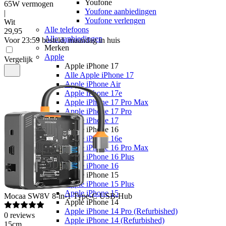
Youfone
65W vermogen
Youfone aanbiedingen
|
Youfone verlengen
Wit
Alle telefoons
29
,
95
Alle aanbiedingen
Voor 23:59 besteld, maandag in huis
Merken
Apple
Vergelijk
Apple iPhone 17
Alle Apple iPhone 17
Apple iPhone Air
Apple iPhone 17e
Apple iPhone 17 Pro Max
Apple iPhone 17 Pro
Apple iPhone 17
Apple iPhone 16
Apple iPhone 16e
Apple iPhone 16 Pro Max
Apple iPhone 16 Plus
Apple iPhone 16
Apple iPhone 15
Apple iPhone 15 Plus
Apple iPhone 15
Mocaa
SW8V 8-in-1 Type-C USB-Hub
Apple iPhone 14
Apple iPhone 14 Pro (Refurbished)
0
reviews
Apple iPhone 14 (Refurbished)
15cm