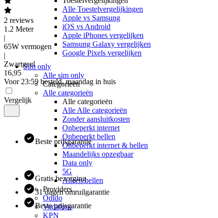
Toestelvergelijkingen
Alle Toestelvergelijkingen
Apple vs Samsung
2
reviews
iOS vs Android
1.2 Meter
Apple iPhones vergelijken
|
Samsung Galaxy vergelijken
65W vermogen
Google Pixels vergelijken
|
Zwartgeel
Sim only
16
,
95
Alle sim only
Voor 23:59 besteld, maandag in huis
Categorieën
Alle categorieën
Vergelijk
Alle categorieën
Alle Alle categorieën
Zonder aansluitkosten
Onbeperkt internet
Onbeperkt bellen
Beste prijsgarantie
Onbeperkt internet & bellen
Maandelijks opzegbaar
Data only
5G
Gratis bezorging
Alleen bellen
Providers
31 dagen omruilgarantie
Odido
Beste prijsgarantie
Vodafone
KPN