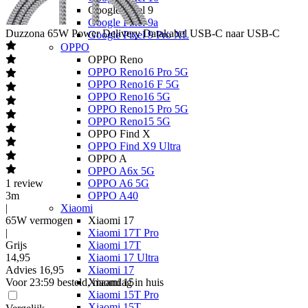
Google Pixel 9
Google Pixel 9a
Duzzona
65W Power Delivery Datakabel USB-C naar USB-C
Google Pixel 9 Pro XL
OPPO
OPPO Reno
OPPO Reno16 Pro 5G
OPPO Reno16 F 5G
OPPO Reno16 5G
OPPO Reno15 Pro 5G
OPPO Reno15 5G
OPPO Find X
OPPO Find X9 Ultra
OPPO A
OPPO A6x 5G
1
review
OPPO A6 5G
3m
OPPO A40
|
Xiaomi
65W vermogen
Xiaomi 17
|
Xiaomi 17T Pro
Grijs
Xiaomi 17T
14
,
95
Xiaomi 17 Ultra
Advies
16,95
Xiaomi 17
Voor 23:59 besteld, maandag in huis
Xiaomi 15
Xiaomi 15T Pro
Xiaomi 15T