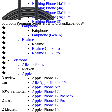
Nothing Phone (4a) Pro
Nothing Phone (4a)
Nothing Phone (3a) Pro
Nothing Phone (3a) Lite
Nothing Phone (3)
Joyroom
Premium Series USB-C Oplaadkabel 60W
Fairphone
Fairphone
Fairphone (Gen. 6)
Realme
Realme
Realme GT 8 Pro
Realme GT 7 Pro
Telefoons
Alle telefoons
Merken
Apple
3
reviews
Apple iPhone 17
1m
Alle Apple iPhone 17
|
Apple iPhone Air
60W vermogen
Apple iPhone 17e
|
Apple iPhone 17 Pro Max
Zwart
Apple iPhone 17 Pro
|
Apple iPhone 17
2 kleuren
Apple iPhone 16