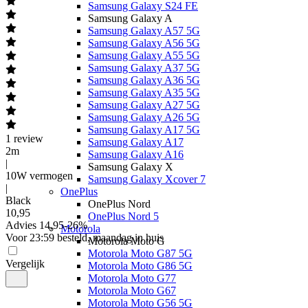
Samsung Galaxy S24 FE
Samsung Galaxy A
Samsung Galaxy A57 5G
Samsung Galaxy A56 5G
Samsung Galaxy A55 5G
Samsung Galaxy A37 5G
Samsung Galaxy A36 5G
Samsung Galaxy A35 5G
Samsung Galaxy A27 5G
Samsung Galaxy A26 5G
Samsung Galaxy A17 5G
1
review
Samsung Galaxy A17
2m
Samsung Galaxy A16
|
Samsung Galaxy X
10W vermogen
Samsung Galaxy Xcover 7
|
OnePlus
Black
OnePlus Nord
10
,
95
OnePlus Nord 5
Advies
14,95
-
26
%
Motorola
Voor 23:59 besteld, maandag in huis
Motorola Moto G
Motorola Moto G87 5G
Vergelijk
Motorola Moto G86 5G
Motorola Moto G77
Motorola Moto G67
Motorola Moto G56 5G