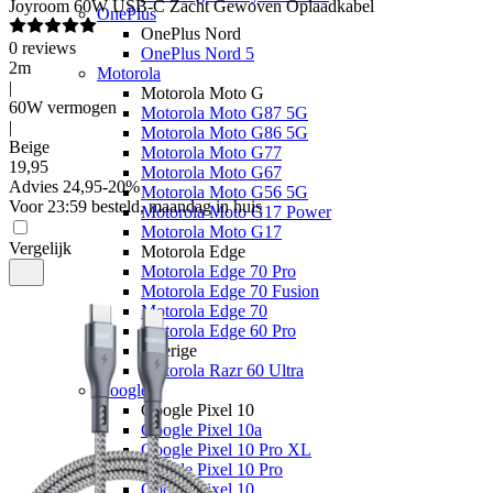
Joyroom
60W USB-C Zacht Gewoven Oplaadkabel
OnePlus
OnePlus Nord
0
reviews
OnePlus Nord 5
2m
Motorola
|
Motorola Moto G
60W vermogen
Motorola Moto G87 5G
|
Motorola Moto G86 5G
Beige
Motorola Moto G77
19
,
95
Motorola Moto G67
Advies
24,95
-
20
%
Motorola Moto G56 5G
Voor 23:59 besteld, maandag in huis
Motorola Moto G17 Power
Motorola Moto G17
Vergelijk
Motorola Edge
Motorola Edge 70 Pro
Motorola Edge 70 Fusion
Motorola Edge 70
Motorola Edge 60 Pro
Overige
Motorola Razr 60 Ultra
Google
Google Pixel 10
Google Pixel 10a
Google Pixel 10 Pro XL
Google Pixel 10 Pro
Google Pixel 10