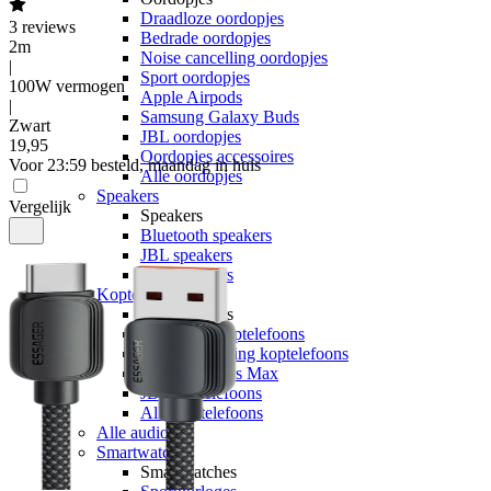
Draadloze oordopjes
3
reviews
Bedrade oordopjes
2m
Noise cancelling oordopjes
|
Sport oordopjes
100W vermogen
Apple Airpods
|
Samsung Galaxy Buds
Zwart
JBL oordopjes
19
,
95
Oordopjes accessoires
Voor 23:59 besteld, maandag in huis
Alle oordopjes
Speakers
Vergelijk
Speakers
Bluetooth speakers
JBL speakers
Alle speakers
Koptelefoons
Koptelefoons
Draadloze koptelefoons
Noise cancelling koptelefoons
Apple Airpods Max
JBL koptelefoons
Alle koptelefoons
Alle audio
Smartwatches
Smartwatches