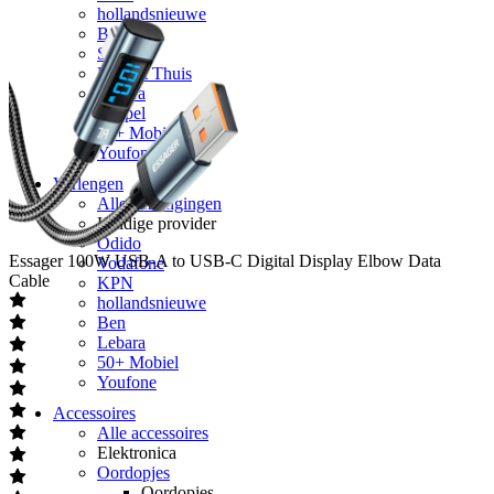
hollandsnieuwe
Ben
Simyo
Budget Thuis
Lebara
Simpel
50+ Mobiel
Youfone
Verlengen
Alle verlengingen
Huidige provider
Odido
Essager
100W USB-A to USB-C Digital Display Elbow Data
Vodafone
Cable
KPN
hollandsnieuwe
Ben
Lebara
50+ Mobiel
Youfone
Accessoires
Alle accessoires
Elektronica
Oordopjes
Oordopjes