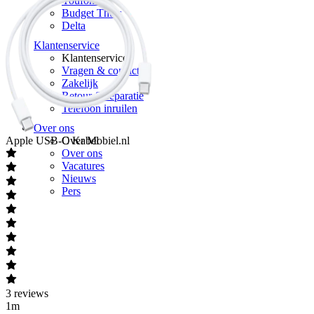
Youfone
Budget Thuis
Delta
Klantenservice
Klantenservice
Vragen & contact
Zakelijk
Retour & reparatie
Telefoon inruilen
Over ons
Apple
USB-C Kabel
Over Mobiel.nl
Over ons
Vacatures
Nieuws
Pers
3
reviews
1m