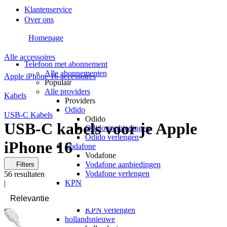
Klantenservice
Over ons
Homepage
Alle accessoires
Telefoon met abonnement
Alle abonnementen
Apple iPhone 16 accessoires
Populair
Alle providers
Kabels
Providers
Odido
USB-C Kabels
Odido
USB-C kabels voor je Apple
Odido aanbiedingen
Odido verlengen
iPhone 16
Vodafone
Vodafone
Vodafone aanbiedingen
Filters
Vodafone verlengen
56
resultaten
KPN
|
KPN
KPN aanbiedingen
KPN verlengen
hollandsnieuwe