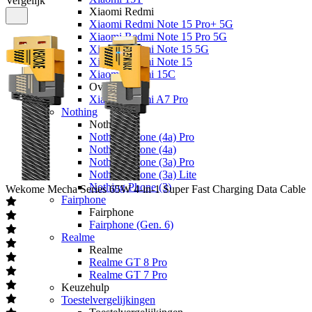
Vergelijk
Xiaomi Redmi
Xiaomi Redmi Note 15 Pro+ 5G
Xiaomi Redmi Note 15 Pro 5G
Xiaomi Redmi Note 15 5G
Xiaomi Redmi Note 15
Xiaomi Redmi 15C
Overige
Xiaomi Redmi A7 Pro
Nothing
Nothing
Nothing Phone (4a) Pro
Nothing Phone (4a)
Nothing Phone (3a) Pro
Nothing Phone (3a) Lite
Nothing Phone (3)
Wekome
Mecha Series 65W 4-in-1 Super Fast Charging Data Cable
Fairphone
Fairphone
Fairphone (Gen. 6)
Realme
Realme
Realme GT 8 Pro
Realme GT 7 Pro
Keuzehulp
Toestelvergelijkingen