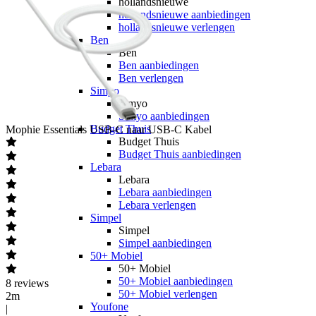
hollandsnieuwe
hollandsnieuwe aanbiedingen
hollandsnieuwe verlengen
Ben
Ben
Ben aanbiedingen
Ben verlengen
Simyo
Simyo
Simyo aanbiedingen
Budget Thuis
Mophie
Essentials USB-C naar USB-C Kabel
Budget Thuis
Budget Thuis aanbiedingen
Lebara
Lebara
Lebara aanbiedingen
Lebara verlengen
Simpel
Simpel
Simpel aanbiedingen
50+ Mobiel
50+ Mobiel
50+ Mobiel aanbiedingen
8
reviews
50+ Mobiel verlengen
2m
Youfone
|