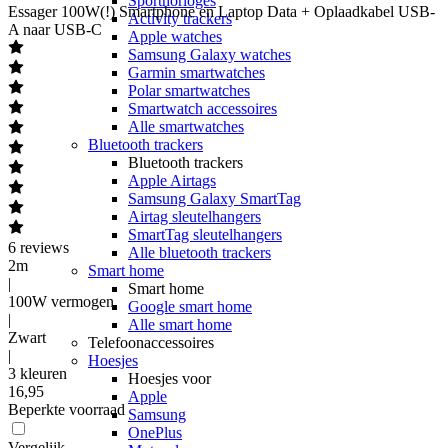
Sporthorloges
Essager
100W(!) Smartphone en Laptop Data + Oplaadkabel USB-
Activity trackers
A naar USB-C
Apple watches
Samsung Galaxy watches
Garmin smartwatches
Polar smartwatches
Smartwatch accessoires
Alle smartwatches
Bluetooth trackers
Bluetooth trackers
Apple Airtags
Samsung Galaxy SmartTag
Airtag sleutelhangers
SmartTag sleutelhangers
6
reviews
Alle bluetooth trackers
2m
Smart home
|
Smart home
100W vermogen
Google smart home
|
Alle smart home
Zwart
Telefoonaccessoires
|
Hoesjes
3 kleuren
Hoesjes voor
16
,
95
Apple
Beperkte voorraad
Samsung
OnePlus
Vergelijk