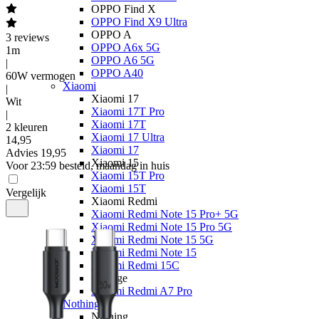
OPPO Find X
OPPO Find X9 Ultra
OPPO A
3
reviews
OPPO A6x 5G
1m
OPPO A6 5G
|
OPPO A40
60W vermogen
Xiaomi
|
Xiaomi 17
Wit
Xiaomi 17T Pro
|
Xiaomi 17T
2 kleuren
Xiaomi 17 Ultra
14
,
95
Xiaomi 17
Advies
19,95
Xiaomi 15
Voor 23:59 besteld, maandag in huis
Xiaomi 15T Pro
Xiaomi 15T
Vergelijk
Xiaomi Redmi
Xiaomi Redmi Note 15 Pro+ 5G
Xiaomi Redmi Note 15 Pro 5G
Xiaomi Redmi Note 15 5G
Xiaomi Redmi Note 15
Xiaomi Redmi 15C
Overige
Xiaomi Redmi A7 Pro
Nothing
Nothing