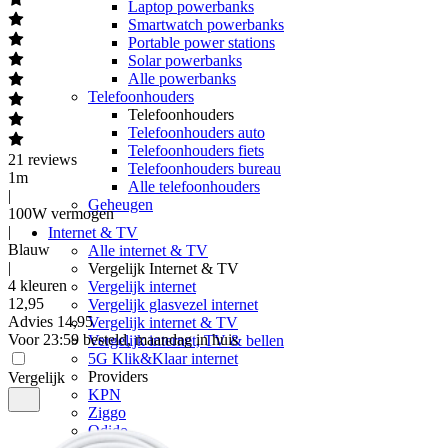
Laptop powerbanks
Smartwatch powerbanks
Portable power stations
Solar powerbanks
Alle powerbanks
Telefoonhouders
Telefoonhouders
Telefoonhouders auto
Telefoonhouders fiets
21
reviews
Telefoonhouders bureau
1m
Alle telefoonhouders
|
Geheugen
100W vermogen
|
Internet & TV
Blauw
Alle internet & TV
|
Vergelijk Internet & TV
4 kleuren
Vergelijk internet
12
,
95
Vergelijk glasvezel internet
Advies
14,95
Vergelijk internet & TV
Voor 23:59 besteld, maandag in huis
Vergelijk internet, TV & bellen
5G Klik&Klaar internet
Providers
Vergelijk
KPN
Ziggo
Odido