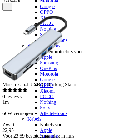
Motorola
Google
OPPO
Xiaomi
POCO
Nothing
Sony
Alle telefoons
Screenprotectors
Screenprotectors voor
Apple
Samsung
OnePlus
Motorola
Google
Mocaa
7-in-1 USB-C Docking Station
OPPO
Xiaomi
0
reviews
POCO
1m
Nothing
|
Sony
66W vermogen
Alle telefoons
|
Kabels
Zwart
Kabels voor
22
,
95
Apple
Voor 23:59 besteld, maandag in huis
Samsung