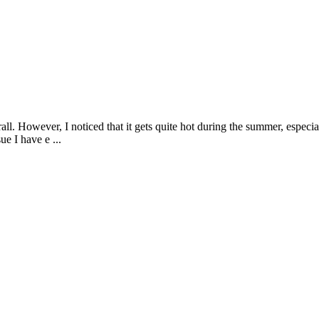
ll. However, I noticed that it gets quite hot during the summer, especi
ue I have e ...