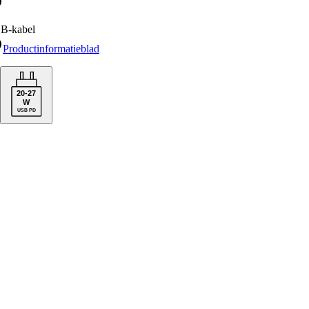
B-kabel
Productinformatieblad
20
-
27
W
USB PD