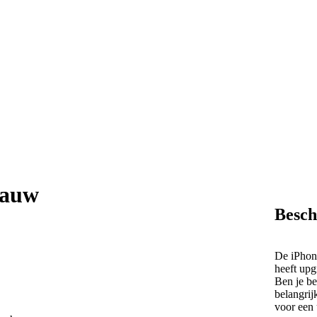
lauw
Besch
De iPhone 1
heeft upg
Ben je b
belangrij
voor een 