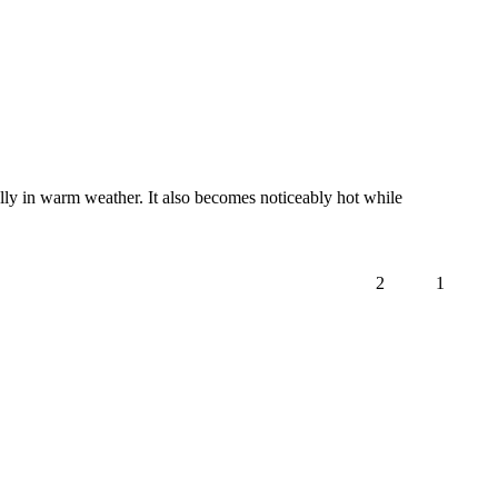
ally in warm weather. It also becomes noticeably hot while 
2
1