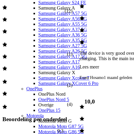
Samsung Galaxy S24 FE
Samsung Galaxy A
(
12
)
Samsung Galaxy A57 5G
Samsung Galaxy A56 5G
Samsung Galaxy A55 5G
Samsung Galaxy A37 5G
Samsung Galaxy A36 5G
Samsung Galaxy A35 5G
Samsung Galaxy A27 5G
Samsung Galaxy A26 5G
The device is very good overa
(
1
)
Samsung Galaxy A17 5G
charging. This is the main iss
Samsung Galaxy A17
Lees meer
Samsung Galaxy A16
Samsung Galaxy X
Esam Hosamo
1 maand geleden
Samsung Galaxy Xcover 7
Samsung Galaxy XCover 6 Pro
(
2
)
OnePlus
OnePlus Nord
OnePlus Nord 5
10,0
(
4
)
Overige
OnePlus 15
Motorola
Beoordeling per onderdeel
Motorola Moto G
Motorola Moto G87 5G
9,3
Motorola Moto G86 5G