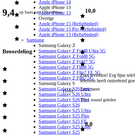
Apple iPhone 14
Apple iPhone 13
9,4
10,0
op basis van
135 reviews
Apple iPhone 13
Overige
Apple iPhone 15 (Refurbished)
Apple iPhone 13 Pro (Refurbished)
Apple iPhone 13 (Refurbished)
Samsung
Samsung Galaxy Z
Samsung Galaxy Z Fold8 Ultra 5G
Beoordeling
Samsung Galaxy Z Fold8 5G
Samsung Galaxy Z Fold7 5G
Samsung Galaxy Z Flip8 5G
Samsung Galaxy Z Flip7 FE 5G
Zeer tevreden! Erg fijne tel
Samsung Galaxy Z Flip7 5G
telefoon heeft ontzettend goe
Samsung Galaxy S
Samsung Galaxy S26 Serie
Lees meer
(
116
)
Samsung Galaxy S26 Ultra
Samsung Galaxy S26 Plus
Tim
1 maand geleden
Samsung Galaxy S26
Samsung Galaxy S25 Ultra
Samsung Galaxy S25 Plus
Samsung Galaxy S25 FE
8,0
Samsung Galaxy S25 Edge
Samsung Galaxy S25