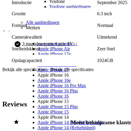
Youfone
Introductie
September 2025
Youfone aanbiedingen
Youfone verlengen
6.3 inch
Grootte
Alle telefoons
Alle aanbiedingen
Normaal
Formaat
Merken
Acties
Apple
Uitstekend
Camerakwaliteit
Apple iPhone 17
Alle Apple iPhone 17
3 maanden gratis Apple TV
Zeer Snel
Apple iPhone Air
Snelheidsklasse
Apple iPhone 17e
Apple iPhone 17 Pro Max
1024GB
Opslagcapaciteit
Apple iPhone 17 Pro
Bekijk alle specificaties
Bekijk alle specificaties
Apple iPhone 17
Apple iPhone 16
Apple iPhone 16e
Apple iPhone 16 Pro Max
Apple iPhone 16 Plus
Apple iPhone 16
Apple iPhone 15
Reviews
Apple iPhone 15 Plus
Apple iPhone 15
Apple iPhone 14
Meest behulpzame klantr
Apple iPhone 14 Pro (Refurbished)
Apple iPhone 14 (Refurbished)