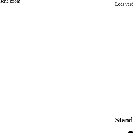
tische zoom
Lees ver
Pracht
Hoge v
games
Snelle
Binne
Draai
De acc
Driedu
drie d
Film v
Op de
Benieuwd
iPhone 1
Stand