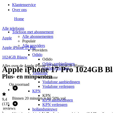
Klantenservice
Over ons
Home
Alle telefoons
Telefoon met abonnement
Alle abonnementen
Apple
Populair
Alle providers
Apple iPhone 17 Pro
Providers
Odido
1024GB Blauw
Odido
Odido aanbiedingen
Alles over de
Apple iPhone 17 Pro 1024GB Blauw
Apple iPhone 17 Pro 1024GB B
Odido verlengen
Vodafone
Plus- en minpunten
Vodafone
Vodafone aanbiedingen
Op voorraad
Vodafone verlengen
KPN
KPN
Binnen 20 minuten is hij 50% vol
9,4
KPN aanbiedingen
(
135
KPN verlengen
reviews
hollandsnieuwe
)