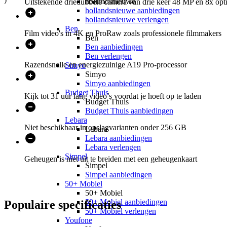
hollandsnieuwe
Uitstekende driedubbele camera van drie keer 48 MP en 8x op
hollandsnieuwe aanbiedingen
hollandsnieuwe verlengen
Ben
Film video's in 4K en ProRaw zoals professionele filmmakers
Ben
Ben aanbiedingen
Ben verlengen
Razendsnelle en energiezuinige A19 Pro-processor
Simyo
Simyo
Simyo aanbiedingen
Budget Thuis
Kijk tot 31 uur lang video’s voordat je hoeft op te laden
Budget Thuis
Budget Thuis aanbiedingen
Lebara
Niet beschikbaar in opslagvarianten onder 256 GB
Lebara
Lebara aanbiedingen
Lebara verlengen
Simpel
Geheugen is niet uit te breiden met een geheugenkaart
Simpel
Simpel aanbiedingen
50+ Mobiel
50+ Mobiel
50+ Mobiel aanbiedingen
Populaire
specificaties
50+ Mobiel verlengen
Youfone