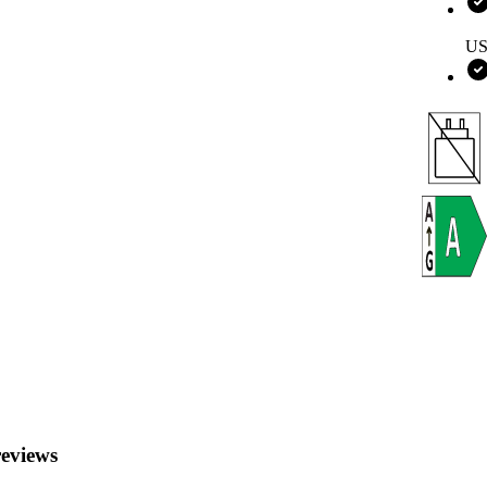
US
eviews