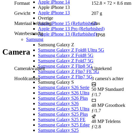
Apple iPhone 14
Formaat
152.8 × 72 × 8.6
mm
Apple iPhone 13
Apple iPhone 13
Gewicht
207 g
Overige
Apple iPhone 15 (Refurbished)
Materiaal behuizing
Glas
Apple iPhone 13 Pro (Refurbished)
Waterbestendig
Apple iPhone 13 (Refurbished)
IP68
Samsung
Samsung Galaxy Z
Samsung Galaxy Z Fold8 Ultra 5G
Camera
Samsung Galaxy Z Fold8 5G
Samsung Galaxy Z Fold7 5G
Samsung Galaxy Z Flip8 5G
Camerakwaliteit
Uitstekend
Samsung Galaxy Z Flip7 FE 5G
Samsung Galaxy Z Flip7 5G
Hoofdcamera
3
camera's
achter
Samsung Galaxy S
Samsung Galaxy S26 Serie
50 MP
Standaard
Samsung Galaxy S26 Ultra
ƒ/1.7
Samsung Galaxy S26 Plus
Samsung Galaxy S26
48 MP
Groothoek
Samsung Galaxy S25 Ultra
ƒ/1.7
Samsung Galaxy S25 Plus
Samsung Galaxy S25 FE
48 MP
Telelens
Samsung Galaxy S25 Edge
ƒ/2.8
Samsung Galaxy S25