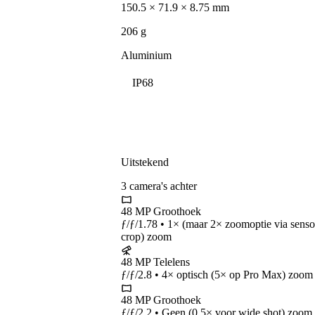
150.5 × 71.9 × 8.75
mm
206 g
Aluminium
IP68
Uitstekend
3
camera's
achter
48 MP
Groothoek
ƒ/ƒ/1.78 • 1× (maar 2× zoomoptie via senso
crop) zoom
48 MP
Telelens
ƒ/ƒ/2.8 • 4× optisch (5× op Pro Max) zoom
48 MP
Groothoek
ƒ/ƒ/2.2 • Geen (0,5× voor wide shot) zoom