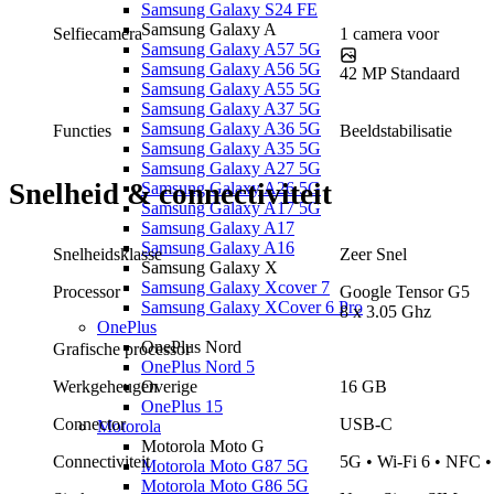
Samsung Galaxy S24 FE
Samsung Galaxy A
Selfiecamera
1
camera
voor
Samsung Galaxy A57 5G
Samsung Galaxy A56 5G
42 MP
Standaard
Samsung Galaxy A55 5G
Samsung Galaxy A37 5G
Samsung Galaxy A36 5G
Functies
Beeldstabilisatie
Samsung Galaxy A35 5G
Samsung Galaxy A27 5G
Snelheid & connectiviteit
Samsung Galaxy A26 5G
Samsung Galaxy A17 5G
Samsung Galaxy A17
Samsung Galaxy A16
Snelheidsklasse
Zeer Snel
Samsung Galaxy X
Samsung Galaxy Xcover 7
Processor
Google
Tensor G5
Samsung Galaxy XCover 6 Pro
8
x
3.05 Ghz
OnePlus
OnePlus Nord
Grafische processor
OnePlus Nord 5
Overige
Werkgeheugen
16 GB
OnePlus 15
Connector
USB-C
Motorola
Motorola Moto G
Connectiviteit
5G • Wi-Fi 6 • NFC •
Motorola Moto G87 5G
Motorola Moto G86 5G