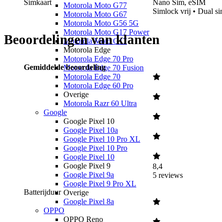
Simkaart
Nano Sim, eSIM
Motorola Moto G77
Simlock vrij • Dual s
Motorola Moto G67
Motorola Moto G56 5G
Motorola Moto G17 Power
Beoordelingen van klanten
Motorola Moto G17
Motorola Edge
Motorola Edge 70 Pro
Gemiddelde beoordeling
Motorola Edge 70 Fusion
Motorola Edge 70
Motorola Edge 60 Pro
Overige
Motorola Razr 60 Ultra
Google
Google Pixel 10
Google Pixel 10a
Google Pixel 10 Pro XL
Google Pixel 10 Pro
Google Pixel 10
Google Pixel 9
8,4
Google Pixel 9a
5
reviews
Google Pixel 9 Pro XL
Batterijduur
Overige
Google Pixel 8a
OPPO
OPPO Reno