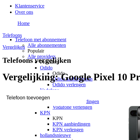
Klantenservice
Over ons
Home
Telefoons
Telefoon met abonnement
Alle abonnementen
Vergelijken
Populair
Alle providers
Telefoons vergelijken
Providers
Odido
Odido
Vergelijking:
Google Pixel 10 P
Odido aanbiedingen
Odido verlengen
Vodafone
Vodafone
Vodafone aanbiedingen
Vodafone verlengen
KPN
KPN
KPN aanbiedingen
KPN verlengen
hollandsnieuwe