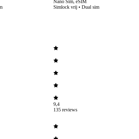
Nano Sim, eSIM
im
Simlock vrij • Dual sim
9,4
135
reviews