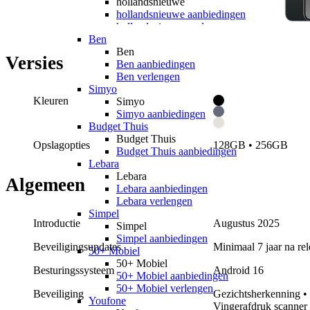
hollandsnieuwe
hollandsnieuwe aanbiedingen
hollandsnieuwe verlengen
Ben
Ben
Versies
Ben aanbiedingen
Ben verlengen
Simyo
Kleuren
Simyo
Simyo aanbiedingen
Budget Thuis
Budget Thuis
Opslagopties
128GB • 256GB
Budget Thuis aanbiedingen
Lebara
Lebara
Algemeen
Lebara aanbiedingen
Lebara verlengen
Simpel
Introductie
Augustus 2025
Simpel
Simpel aanbiedingen
Beveiligingsupdates
Minimaal 7 jaar na rel
50+ Mobiel
50+ Mobiel
Besturingssysteem
Android
16
50+ Mobiel aanbiedingen
50+ Mobiel verlengen
Beveiliging
Gezichtsherkenning •
Youfone
Vingerafdruk scanner