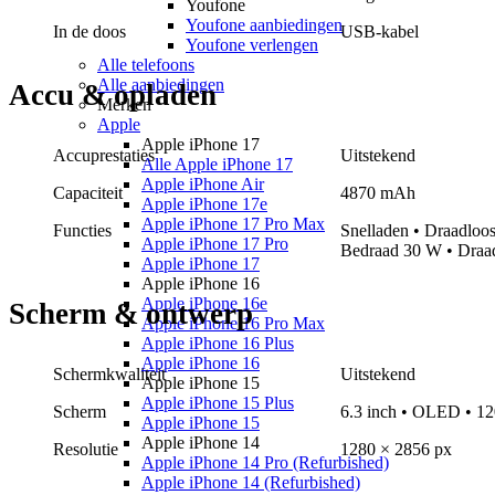
Youfone
Youfone aanbiedingen
In de doos
USB-kabel
Youfone verlengen
Alle telefoons
Alle aanbiedingen
Accu & opladen
Merken
Apple
Apple iPhone 17
Accuprestaties
Uitstekend
Alle Apple iPhone 17
Apple iPhone Air
Capaciteit
4870 mAh
Apple iPhone 17e
Apple iPhone 17 Pro Max
Functies
Snelladen
• Draadloos
Apple iPhone 17 Pro
Bedraad
30 W
• Draa
Apple iPhone 17
Apple iPhone 16
Apple iPhone 16e
Scherm & ontwerp
Apple iPhone 16 Pro Max
Apple iPhone 16 Plus
Apple iPhone 16
Schermkwaliteit
Uitstekend
Apple iPhone 15
Apple iPhone 15 Plus
Scherm
6.3 inch • OLED • 1
Apple iPhone 15
Apple iPhone 14
Resolutie
1280 × 2856 px
Apple iPhone 14 Pro (Refurbished)
Apple iPhone 14 (Refurbished)