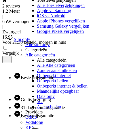
Toestelvergelijkingen
Alle Toestelvergelijkingen
2
reviews
Apple vs Samsung
1.2 Meter
iOS vs Android
|
Apple iPhones vergelijken
65W vermogen
Samsung Galaxy vergelijken
|
Google Pixels vergelijken
Zwartgeel
16
,
95
Sim only
Voor 21:30 besteld, morgen in huis
Alle sim only
Categorieën
Vergelijk
Alle categorieën
Alle categorieën
Alle Alle categorieën
Zonder aansluitkosten
Onbeperkt internet
Beste prijsgarantie
Onbeperkt bellen
Onbeperkt internet & bellen
Maandelijks opzegbaar
Data only
Gratis bezorging
5G
Alleen bellen
31 dagen omruilgarantie
Providers
Beste prijsgarantie
Odido
Vodafone
KPN