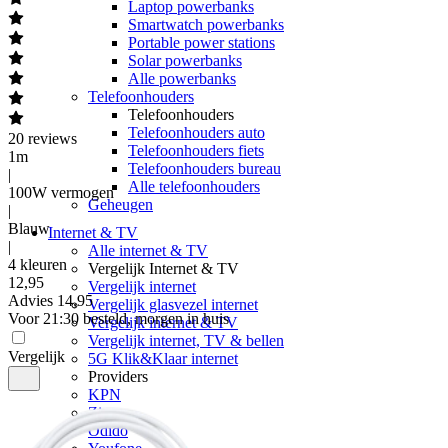
Laptop powerbanks
Smartwatch powerbanks
Portable power stations
Solar powerbanks
Alle powerbanks
Telefoonhouders
Telefoonhouders
Telefoonhouders auto
20
reviews
Telefoonhouders fiets
1m
Telefoonhouders bureau
|
Alle telefoonhouders
100W vermogen
Geheugen
|
Blauw
Internet & TV
|
Alle internet & TV
4 kleuren
Vergelijk Internet & TV
12
,
95
Vergelijk internet
Advies
14,95
Vergelijk glasvezel internet
Voor 21:30 besteld, morgen in huis
Vergelijk internet & TV
Vergelijk internet, TV & bellen
Vergelijk
5G Klik&Klaar internet
Providers
KPN
Ziggo
Odido