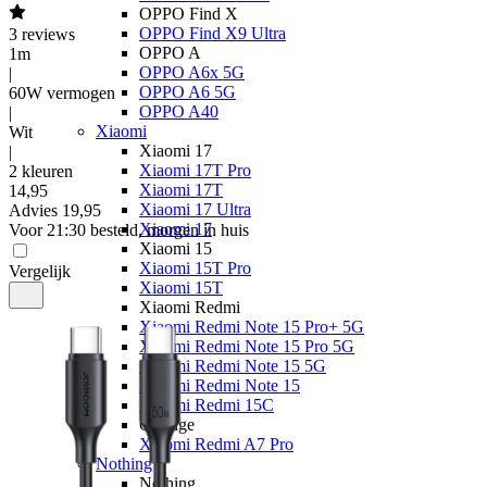
OPPO Find X
OPPO Find X9 Ultra
3
reviews
OPPO A
1m
OPPO A6x 5G
|
OPPO A6 5G
60W vermogen
OPPO A40
|
Xiaomi
Wit
Xiaomi 17
|
Xiaomi 17T Pro
2 kleuren
Xiaomi 17T
14
,
95
Xiaomi 17 Ultra
Advies
19,95
Xiaomi 17
Voor 21:30 besteld, morgen in huis
Xiaomi 15
Xiaomi 15T Pro
Vergelijk
Xiaomi 15T
Xiaomi Redmi
Xiaomi Redmi Note 15 Pro+ 5G
Xiaomi Redmi Note 15 Pro 5G
Xiaomi Redmi Note 15 5G
Xiaomi Redmi Note 15
Xiaomi Redmi 15C
Overige
Xiaomi Redmi A7 Pro
Nothing
Nothing