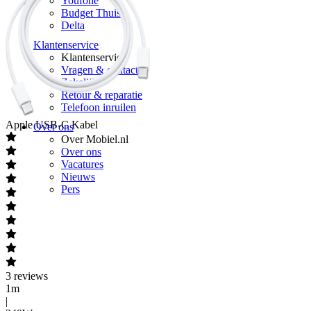
Youfone
Budget Thuis
Delta
Klantenservice
Klantenservice
Vragen & contact
Zakelijk
Retour & reparatie
Telefoon inruilen
Apple
USB-C Kabel
Over ons
Over Mobiel.nl
Over ons
Vacatures
Nieuws
Pers
3
reviews
1m
|