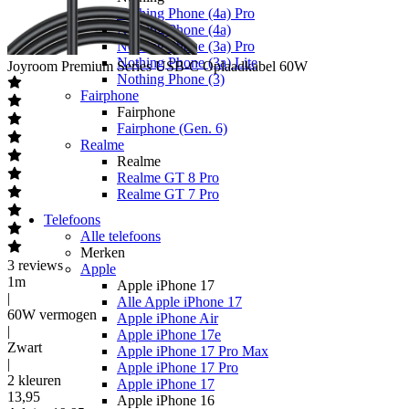
Nothing Phone (4a) Pro
Nothing Phone (4a)
Nothing Phone (3a) Pro
Nothing Phone (3a) Lite
Joyroom
Premium Series USB-C Oplaadkabel 60W
Nothing Phone (3)
Fairphone
Fairphone
Fairphone (Gen. 6)
Realme
Realme
Realme GT 8 Pro
Realme GT 7 Pro
Telefoons
Alle telefoons
Merken
3
reviews
Apple
1m
Apple iPhone 17
|
Alle Apple iPhone 17
60W vermogen
Apple iPhone Air
|
Apple iPhone 17e
Zwart
Apple iPhone 17 Pro Max
|
Apple iPhone 17 Pro
2 kleuren
Apple iPhone 17
13
,
95
Apple iPhone 16