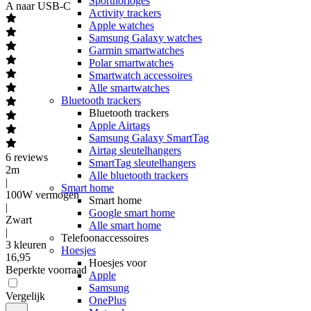
Sporthorloges
A naar USB-C
Activity trackers
Apple watches
Samsung Galaxy watches
Garmin smartwatches
Polar smartwatches
Smartwatch accessoires
Alle smartwatches
Bluetooth trackers
Bluetooth trackers
Apple Airtags
Samsung Galaxy SmartTag
Airtag sleutelhangers
6
reviews
SmartTag sleutelhangers
2m
Alle bluetooth trackers
|
Smart home
100W vermogen
Smart home
|
Google smart home
Zwart
Alle smart home
|
Telefoonaccessoires
3 kleuren
Hoesjes
16
,
95
Hoesjes voor
Beperkte voorraad
Apple
Samsung
Vergelijk
OnePlus