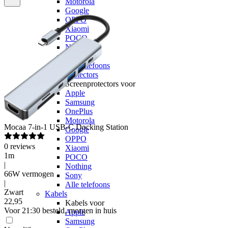
Motorola
Google
OPPO
Xiaomi
POCO
Nothing
Sony
Alle telefoons
Screenprotectors
Screenprotectors voor
Apple
Samsung
OnePlus
Motorola
Mocaa
7-in-1 USB-C Docking Station
Google
OPPO
0
reviews
Xiaomi
1m
POCO
|
Nothing
66W vermogen
Sony
|
Alle telefoons
Zwart
Kabels
22
,
95
Kabels voor
Voor 21:30 besteld, morgen in huis
Apple
Samsung