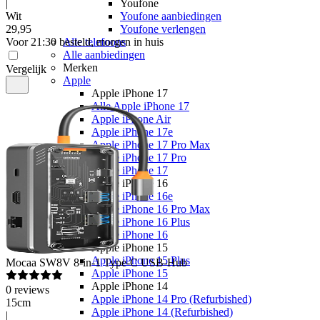
|
Youfone
Wit
Youfone aanbiedingen
29
,
95
Youfone verlengen
Voor 21:30 besteld, morgen in huis
Alle telefoons
Alle aanbiedingen
Merken
Vergelijk
Apple
Apple iPhone 17
Alle Apple iPhone 17
Apple iPhone Air
Apple iPhone 17e
Apple iPhone 17 Pro Max
Apple iPhone 17 Pro
Apple iPhone 17
Apple iPhone 16
Apple iPhone 16e
Apple iPhone 16 Pro Max
Apple iPhone 16 Plus
Apple iPhone 16
Apple iPhone 15
Apple iPhone 15 Plus
Mocaa
SW8V 8-in-1 Type-C USB-Hub
Apple iPhone 15
Apple iPhone 14
0
reviews
Apple iPhone 14 Pro (Refurbished)
15cm
Apple iPhone 14 (Refurbished)
|