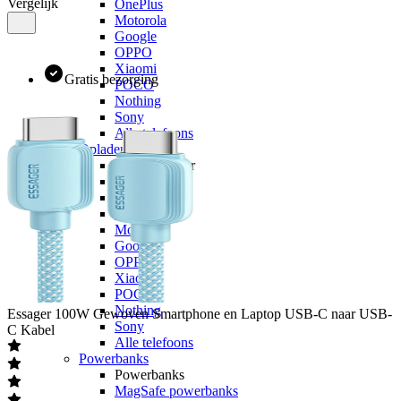
Vergelijk
OnePlus
Motorola
Google
OPPO
Xiaomi
Gratis bezorging
POCO
Nothing
Sony
Alle telefoons
Opladers
Opladers voor
Apple
Samsung
OnePlus
Motorola
Google
OPPO
Xiaomi
POCO
Nothing
Essager
100W Gewoven Smartphone en Laptop USB-C naar USB-
Sony
C Kabel
Alle telefoons
Powerbanks
Powerbanks
MagSafe powerbanks