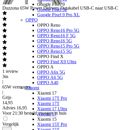
Google Pixel 9
Duzzona
65W Power Delivery Datakabel USB-C naar USB-C
Google Pixel 9a
Google Pixel 9 Pro XL
OPPO
OPPO Reno
OPPO Reno16 Pro 5G
OPPO Reno16 F 5G
OPPO Reno16 5G
OPPO Reno15 Pro 5G
OPPO Reno15 5G
OPPO Find X
OPPO Find X9 Ultra
OPPO A
1
review
OPPO A6x 5G
3m
OPPO A6 5G
|
OPPO A40
65W vermogen
Xiaomi
|
Xiaomi 17
Grijs
Xiaomi 17T Pro
14
,
95
Xiaomi 17T
Advies
16,95
Xiaomi 17 Ultra
Voor 21:30 besteld, morgen in huis
Xiaomi 17
Xiaomi 15
Vergelijk
Xiaomi 15T Pro
Xiaomi 15T