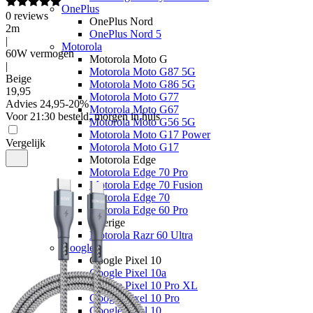
OnePlus
0
reviews
OnePlus Nord
2m
OnePlus Nord 5
|
Motorola
60W vermogen
Motorola Moto G
|
Motorola Moto G87 5G
Beige
Motorola Moto G86 5G
19
,
95
Motorola Moto G77
Advies
24,95
-
20
%
Motorola Moto G67
Voor 21:30 besteld, morgen in huis
Motorola Moto G56 5G
Motorola Moto G17 Power
Vergelijk
Motorola Moto G17
Motorola Edge
Motorola Edge 70 Pro
Motorola Edge 70 Fusion
Motorola Edge 70
Motorola Edge 60 Pro
Overige
Motorola Razr 60 Ultra
Google
Google Pixel 10
Google Pixel 10a
Google Pixel 10 Pro XL
Google Pixel 10 Pro
Google Pixel 10