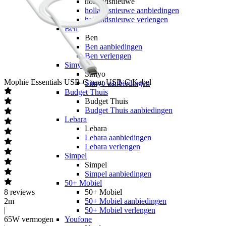
hollandsnieuwe
hollandsnieuwe aanbiedingen
hollandsnieuwe verlengen
Ben
Ben
Ben aanbiedingen
Ben verlengen
Simyo
Simyo
Mophie
Essentials USB-C naar USB-C Kabel
Simyo aanbiedingen
Budget Thuis
Budget Thuis
Budget Thuis aanbiedingen
Lebara
Lebara
Lebara aanbiedingen
Lebara verlengen
Simpel
Simpel
Simpel aanbiedingen
50+ Mobiel
8
reviews
50+ Mobiel
2m
50+ Mobiel aanbiedingen
|
50+ Mobiel verlengen
65W vermogen
Youfone