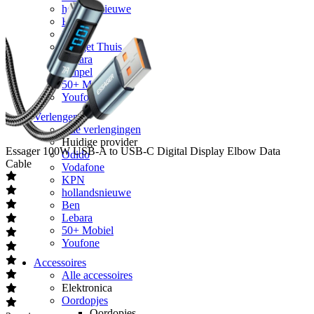
hollandsnieuwe
Ben
Simyo
Budget Thuis
Lebara
Simpel
50+ Mobiel
Youfone
Verlengen
Alle verlengingen
Huidige provider
Essager
100W USB-A to USB-C Digital Display Elbow Data
Odido
Cable
Vodafone
KPN
hollandsnieuwe
Ben
Lebara
50+ Mobiel
Youfone
Accessoires
Alle accessoires
Elektronica
Oordopjes
Oordopjes