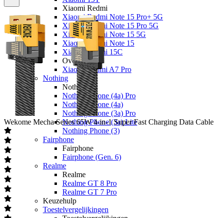
Xiaomi Redmi
Xiaomi Redmi Note 15 Pro+ 5G
Xiaomi Redmi Note 15 Pro 5G
Xiaomi Redmi Note 15 5G
Xiaomi Redmi Note 15
Xiaomi Redmi 15C
Overige
Xiaomi Redmi A7 Pro
Nothing
Nothing
Nothing Phone (4a) Pro
Nothing Phone (4a)
Nothing Phone (3a) Pro
Wekome
Mecha Series 65W 4-in-1 Super Fast Charging Data Cable
Nothing Phone (3a) Lite
Nothing Phone (3)
Fairphone
Fairphone
Fairphone (Gen. 6)
Realme
Realme
Realme GT 8 Pro
Realme GT 7 Pro
Keuzehulp
Toestelvergelijkingen