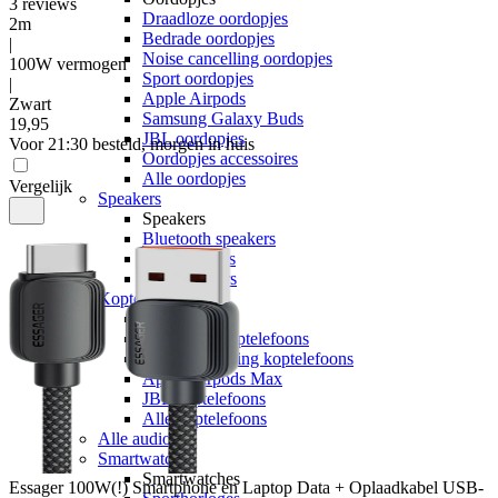
3
reviews
Draadloze oordopjes
2m
Bedrade oordopjes
|
Noise cancelling oordopjes
100W vermogen
Sport oordopjes
|
Apple Airpods
Zwart
Samsung Galaxy Buds
19
,
95
JBL oordopjes
Voor 21:30 besteld, morgen in huis
Oordopjes accessoires
Alle oordopjes
Vergelijk
Speakers
Speakers
Bluetooth speakers
JBL speakers
Alle speakers
Koptelefoons
Koptelefoons
Draadloze koptelefoons
Noise cancelling koptelefoons
Apple Airpods Max
JBL koptelefoons
Alle koptelefoons
Alle audio
Smartwatches
Smartwatches
Essager
100W(!) Smartphone en Laptop Data + Oplaadkabel USB-