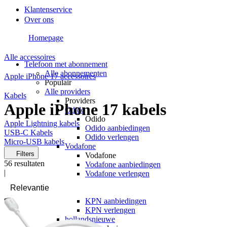
Klantenservice
Over ons
Homepage
Alle accessoires
Telefoon met abonnement
Alle abonnementen
Apple iPhone 17 accessoires
Populair
Alle providers
Kabels
Providers
Apple iPhone 17 kabels
Odido
Odido
Apple Lightning kabels
Odido aanbiedingen
USB-C Kabels
Odido verlengen
Micro-USB kabels
Vodafone
Filters
Vodafone
56
resultaten
Vodafone aanbiedingen
|
Vodafone verlengen
KPN
KPN
KPN aanbiedingen
KPN verlengen
hollandsnieuwe