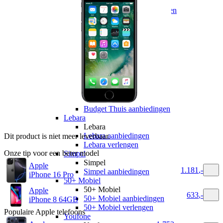
hollandsnieuwe
hollandsnieuwe aanbiedingen
hollandsnieuwe verlengen
Ben
Ben
Ben aanbiedingen
Ben verlengen
Simyo
Simyo
Simyo aanbiedingen
Budget Thuis
Budget Thuis
Budget Thuis aanbiedingen
Lebara
Lebara
Lebara aanbiedingen
Dit product is niet meer leverbaar.
Lebara verlengen
Onze tip voor een beter model
Simpel
Simpel
Apple
1.181
,
-
Simpel aanbiedingen
iPhone 16 Pro
50+ Mobiel
50+ Mobiel
Apple
633
,
-
50+ Mobiel aanbiedingen
iPhone 8 64GB
50+ Mobiel verlengen
Populaire
Apple
telefoons
Youfone