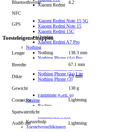
Bluetoothversie
4.2
Xiaomi Redmi
Xiaomi Redmi Note 15 Pro+ 5G
NFC
Xiaomi Redmi Note 15 Pro 5G
Xiaomi Redmi Note 15 5G
GPS
Xiaomi Redmi Note 15
Xiaomi Redmi 15C
Overige
Toesteleigenschappen
Xiaomi Redmi A7 Pro
Nothing
Nothing
138.3 mm
Lengte
Nothing Phone (4a) Pro
Nothing Phone (4a)
67.1 mm
Breedte
Nothing Phone (3a) Pro
Nothing Phone (3a) Lite
7.1 mm
Dikte
Nothing Phone (3)
Fairphone
138 g
Gewicht
Fairphone
Fairphone (Gen. 6)
Lightning
Connector
Realme
Realme
Realme GT 8 Pro
Spatwaterdicht
Realme GT 7 Pro
Keuzehulp
Audio out
Lightning
Toestelvergelijkingen