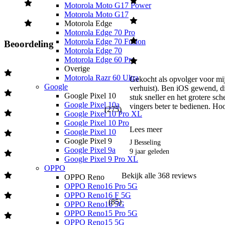
Motorola Moto G17 Power
Black: deze matzwarte, nieuwe kleur binnen de iPhone-serie,
Motorola Moto G17
geeft je iPhone 7 een stijlvolle, donkere look.
Motorola Edge
Silver: geeft je smartphone een lichte, chique uitstraling. De
Motorola Edge 70 Pro
zilveren iPhone 7 is verkrijgbaar bij alle varianten.
Motorola Edge 70 Fusion
Gold: geef je iPhone 7 een elegante uitstraling met de kleur
Beoordeling
Motorola Edge 70
‘Gold’. De iPhone 7 in de kleur goud is verkrijgbaar bij alle
Motorola Edge 60 Pro
varianten.
Overige
Rose: geeft je iPhone 7 een luxe uitstraling. De roségouden
Motorola Razr 60 Ultra
behuizing is verkrijgbaar bij alle uitvoeringen van de nieuwe
Gekocht als opvolger voor mij
Google
iPhone.
verhuist). Ben iOS gewend, dit 
Google Pixel 10
stuk sneller en het grotere sch
Google Pixel 10a
vingers beter te bedienen. Hoof
Heb je liever de iPhone 7 in een maatje groter? Kies dan de
iPhone
(
275
)
Google Pixel 10 Pro XL
7 Plus
Google Pixel 10 Pro
Lees meer
Google Pixel 10
Google Pixel 9
J Besseling
Google Pixel 9a
9 jaar geleden
Google Pixel 9 Pro XL
OPPO
Bekijk alle
368
reviews
OPPO Reno
OPPO Reno16 Pro 5G
OPPO Reno16 F 5G
(
85
)
OPPO Reno16 5G
OPPO Reno15 Pro 5G
OPPO Reno15 5G