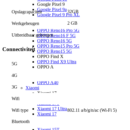
Google Pixel 9
Google Pixel 9a
32GB
Opslagcapaciteit
Google Pixel 9 Pro XL
OPPO
2 GB
Werkgeheugen
OPPO Reno
OPPO Reno16 Pro 5G
Uitbreidbaar geheugen
OPPO Reno16 F 5G
OPPO Reno16 5G
OPPO Reno15 Pro 5G
Connectiviteit
OPPO Reno15 5G
OPPO Find X
OPPO Find X9 Ultra
5G
OPPO A
OPPO A6x 5G
4G
OPPO A6 5G
OPPO A40
3G
Xiaomi
Xiaomi 17
Xiaomi 17T Pro
Wifi
Xiaomi 17T
Xiaomi 17 Ultra
802.11 a/b/g/n/ac (Wi-Fi 5)
Wifi type
Xiaomi 17
Xiaomi 15
Bluetooth
Xiaomi 15T Pro
Xiaomi 15T