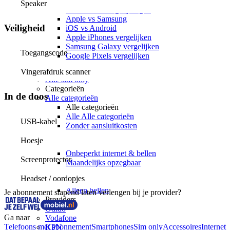
Toestelvergelijkingen
Speaker
Alle Toestelvergelijkingen
Apple vs Samsung
Veiligheid
iOS vs Android
Apple iPhones vergelijken
Samsung Galaxy vergelijken
Toegangscode
Google Pixels vergelijken
Sim only
Vingerafdruk scanner
Alle sim only
Categorieën
In de doos
Alle categorieën
Alle categorieën
Alle Alle categorieën
USB-kabel
Zonder aansluitkosten
Onbeperkt internet
Hoesje
Onbeperkt bellen
Onbeperkt internet & bellen
Screenprotector
Maandelijks opzegbaar
Data only
Headset / oordopjes
5G
Alleen bellen
Je abonnement slapend laten verlengen bij je provider?
Providers
Odido
Ga naar
Vodafone
Telefoons met abonnement
Smartphones
Sim only
Accessoires
Internet
KPN