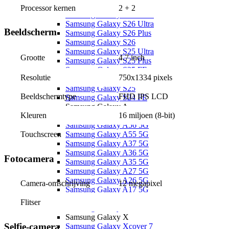
Samsung Galaxy S
Processor kernen
2 + 2
Samsung Galaxy S26 Serie
Samsung Galaxy S26 Ultra
Beeldscherm
Samsung Galaxy S26 Plus
Samsung Galaxy S26
Samsung Galaxy S25 Ultra
4.7 inch
Grootte
Samsung Galaxy S25 Plus
Samsung Galaxy S25 FE
Resolutie
750x1334 pixels
Samsung Galaxy S25 Edge
Samsung Galaxy S25
Beeldschermtype
FHD IPS LCD
Samsung Galaxy S24 FE
Samsung Galaxy A
Kleuren
16 miljoen (8-bit)
Samsung Galaxy A57 5G
Samsung Galaxy A56 5G
Touchscreen
Samsung Galaxy A55 5G
Samsung Galaxy A37 5G
Samsung Galaxy A36 5G
Fotocamera
Samsung Galaxy A35 5G
Samsung Galaxy A27 5G
Samsung Galaxy A26 5G
Camera-omschrijving
12 megapixel
Samsung Galaxy A17 5G
Samsung Galaxy A17
Flitser
Samsung Galaxy A16
Samsung Galaxy X
Selfie-camera
Samsung Galaxy Xcover 7