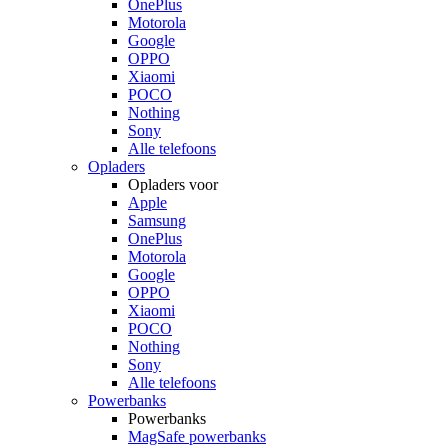
OnePlus
Motorola
Google
OPPO
Xiaomi
POCO
Nothing
Sony
Alle telefoons
Opladers
Opladers voor
Apple
Samsung
OnePlus
Motorola
Google
OPPO
Xiaomi
POCO
Nothing
Sony
Alle telefoons
Powerbanks
Powerbanks
MagSafe powerbanks