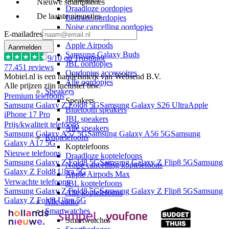
Nieuwe smartphones
Draadloze oordopjes
De laatste nieuwtjes
Bedrade oordopjes
Noise cancelling oordopjes
E-mailadres
Sport oordopjes
Apple Airpods
Aanmelden
Samsung Galaxy Buds
9
/10 op Trustpilot
JBL oordopjes
77.451
reviews
Oordopjes accessoires
Mobiel.nl is een handelsmerk van Websend B.V.
Alle oordopjes
Alle prijzen zijn inclusief btw.
Speakers
Premium telefoons
Speakers
Samsung Galaxy Z Fold8 5G
Samsung Galaxy S26 Ultra
Apple
Bluetooth speakers
iPhone 17 Pro
JBL speakers
Prijs/kwaliteit telefoons
Alle speakers
Samsung Galaxy A57 5G
Samsung Galaxy A56 5G
Samsung
Koptelefoons
Galaxy A17 5G
Koptelefoons
Nieuwe telefoons
Draadloze koptelefoons
Samsung Galaxy Z Fold8 5G
Samsung Galaxy Z Flip8 5G
Samsung
Noise cancelling koptelefoons
Galaxy Z Fold8 Ultra 5G
Apple Airpods Max
Verwachte telefoons
JBL koptelefoons
Samsung Galaxy Z Fold8 5G
Samsung Galaxy Z Flip8 5G
Samsung
Alle koptelefoons
Galaxy Z Fold8 Ultra 5G
Alle audio
Smartwatches
Smartwatches