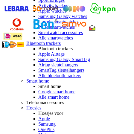
Sporthorloges
Activity trackers
Apple watches
Samsung Galaxy watches
Garmin smartwatches
Polar smartwatches
Smartwatch accessoires
Alle smartwatches
Bluetooth trackers
Bluetooth trackers
Apple Airtags
Samsung Galaxy SmartTag
Airtag sleutelhangers
SmartTag sleutelhangers
Alle bluetooth trackers
Smart home
Smart home
Google smart home
Alle smart home
Telefoonaccessoires
Hoesjes
Hoesjes voor
Apple
Samsung
OnePlus