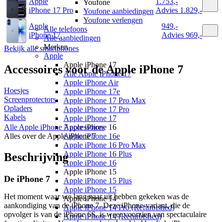
Apple
1.753
,
-
Youfone
iPhone 17 Pro
Advies
1.829,-
Youfone aanbiedingen
Youfone verlengen
Apple
949
,
-
Alle telefoons
iPhone 17
Advies
969,-
Alle aanbiedingen
Merken
Bekijk alle smartphones
Apple
Apple iPhone 17
Accessoires voor de
Apple iPhone 7
Alle Apple iPhone 17
Apple iPhone Air
Hoesjes
Apple iPhone 17e
Screenprotectors
Apple iPhone 17 Pro Max
Opladers
Apple iPhone 17 Pro
Kabels
Apple iPhone 17
Alle
Apple iPhone 7
accessoires
Apple iPhone 16
Alles over de
Apple iPhone 7
Apple iPhone 16e
Apple iPhone 16 Pro Max
Apple iPhone 16 Plus
Beschrijving
Apple iPhone 16
Apple iPhone 15
De iPhone 7
Apple iPhone 15 Plus
Apple iPhone 15
Het moment waar we lang naar uit hebben gekeken was de
Apple iPhone 14
aankondiging van de iPhone 7. Deze iPhone-variant, die de
Apple iPhone 14 Pro (Refurbished)
opvolger is van de iPhone 6S, is weer voorzien van spectaculaire
Apple iPhone 14 (Refurbished)