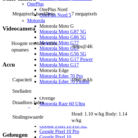
OnePlus
OnePlus Nord
Megapixels hoofdlens
7 megapixels
OnePlus Nord 5
Motorola
Motorola Moto G
Videocamera
Motorola Moto G87 5G
Motorola Moto G86 5G
Motorola Moto G77
Hoogste resolutie video 
30fps@4K
Motorola Moto G67
opnames
Motorola Moto G56 5G
Motorola Moto G17 Power
Accu
Motorola Moto G17
Motorola Edge
Motorola Edge 70 Pro
Capaciteit
1960 mAh
Motorola Edge 70 Fusion
Motorola Edge 70
Snelladen
Motorola Edge 60 Pro
Overige
Draadloos laden
Motorola Razr 60 Ultra
Google
Head: 1.10 w/kg Body: 1.14 
Google Pixel 10
Stralingswaarde
w/kg
Google Pixel 10a
Google Pixel 10 Pro XL
Google Pixel 10 Pro
Geheugen
Google Pixel 10