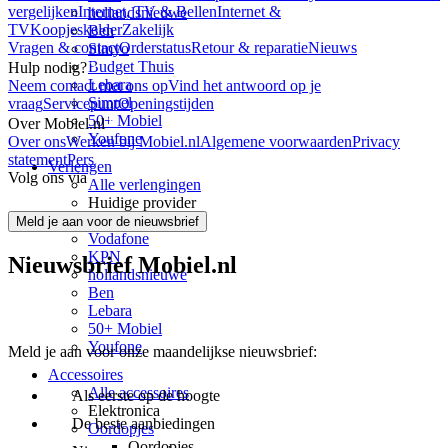
vergelijken
Internet, TV & Bellen
Internet &
hollandsnieuwe
TV
Koopjeskelder
Zakelijk
Ben
Vragen & contact
Orderstatus
Retour & reparatie
Nieuws
Simyo
Budget Thuis
Hulp nodig?
Lebara
Neem contact met ons op
Vind het antwoord op je
Simpel
vraag
Servicepunt
Openingstijden
50+ Mobiel
Over Mobiel.nl
Youfone
Over ons
Werken bij Mobiel.nl
Algemene voorwaarden
Privacy
statement
Pers
Verlengen
Volg ons via
Alle verlengingen
Huidige provider
Odido
Meld je aan voor de nieuwsbrief
Vodafone
KPN
Nieuwsbrief Mobiel.nl
hollandsnieuwe
Ben
Lebara
50+ Mobiel
Youfone
Meld je aan voor onze maandelijkse nieuwsbrief:
Accessoires
Alle accessoires
Als eerste op de hoogte
Elektronica
De beste aanbiedingen
Oordopjes
Oordopjes