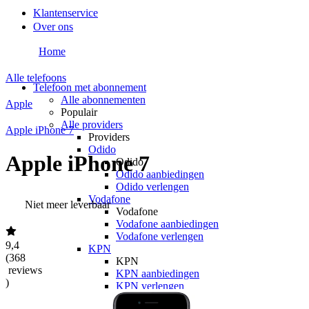
Klantenservice
Over ons
Home
Alle telefoons
Telefoon met abonnement
Alle abonnementen
Apple
Populair
Alle providers
Apple iPhone 7
Providers
Odido
Apple iPhone 7
Odido
Odido aanbiedingen
Odido verlengen
Vodafone
Niet meer leverbaar
Vodafone
Vodafone aanbiedingen
Vodafone verlengen
9,4
KPN
(
368
KPN
reviews
KPN aanbiedingen
)
KPN verlengen
hollandsnieuwe