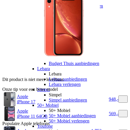
hollandsnieuwe
hollandsnieuwe aanbiedingen
hollandsnieuwe verlengen
Ben
Ben
Ben aanbiedingen
Ben verlengen
Simyo
Simyo
Simyo aanbiedingen
Budget Thuis
Budget Thuis
Budget Thuis aanbiedingen
Lebara
Lebara
Lebara aanbiedingen
Dit product is niet meer leverbaar.
Lebara verlengen
Onze tip voor een beter model
Simpel
Simpel
Apple
948
,
-
Simpel aanbiedingen
iPhone 17
50+ Mobiel
50+ Mobiel
Apple
569
,
-
50+ Mobiel aanbiedingen
iPhone 11 64GB
50+ Mobiel verlengen
Populaire
Apple
telefoons
Youfone