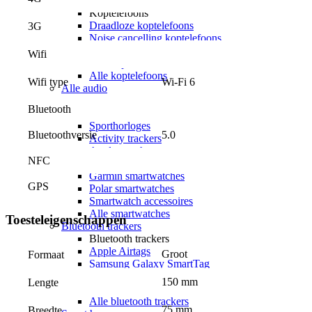
Koptelefoons
Koptelefoons
Draadloze koptelefoons
3G
Noise cancelling koptelefoons
Apple Airpods Max
Wifi
JBL koptelefoons
Alle koptelefoons
Wi-Fi 6
Wifi type
Alle audio
Smartwatches
Bluetooth
Smartwatches
Sporthorloges
Bluetoothversie
5.0
Activity trackers
Apple watches
NFC
Samsung Galaxy watches
Garmin smartwatches
GPS
Polar smartwatches
Smartwatch accessoires
Alle smartwatches
Toesteleigenschappen
Bluetooth trackers
Bluetooth trackers
Apple Airtags
Groot
Formaat
Samsung Galaxy SmartTag
Airtag sleutelhangers
150 mm
Lengte
SmartTag sleutelhangers
Alle bluetooth trackers
75 mm
Breedte