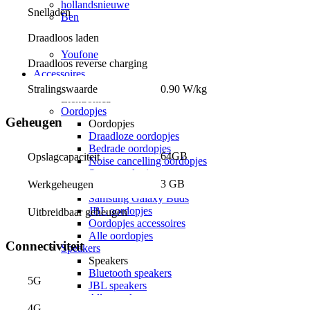
hollandsnieuwe
Snelladen
Ben
Lebara
Draadloos laden
50+ Mobiel
Youfone
Draadloos reverse charging
Accessoires
Alle accessoires
Stralingswaarde
0.90 W/kg
Elektronica
Oordopjes
Geheugen
Oordopjes
Draadloze oordopjes
Bedrade oordopjes
64GB
Opslagcapaciteit
Noise cancelling oordopjes
Sport oordopjes
3 GB
Werkgeheugen
Apple Airpods
Samsung Galaxy Buds
JBL oordopjes
Uitbreidbaar geheugen
Oordopjes accessoires
Alle oordopjes
Connectiviteit
Speakers
Speakers
Bluetooth speakers
5G
JBL speakers
Alle speakers
4G