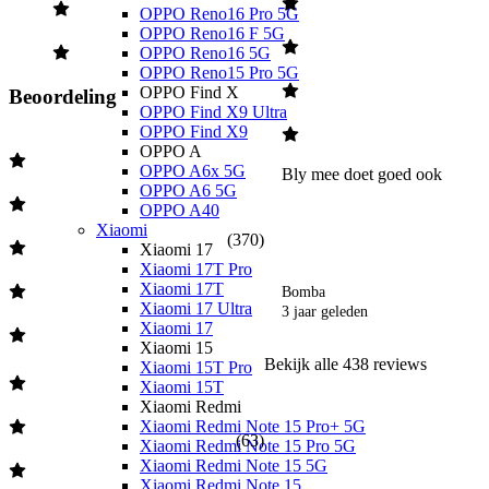
Dankzij de innovatieve chip krijgen je foto’s nog meer details bij
OPPO Reno16 Pro 5G
licht en schaduw.
OPPO Reno16 F 5G
OPPO Reno16 5G
Sterke batterij met snelladen
OPPO Reno15 Pro 5G
OPPO Find X
Beoordeling
Deze iPhone gaat tot 1,5 uur langer mee dan de iPhone 8 Plus.
OPPO Find X9 Ultra
Dankzij de glazen achterkant is het mogelijk het toestel draadloos op
OPPO Find X9
te laden met een Qi-oplader. Vanaf nu hoef je dus niet meer met
OPPO A
kabeltjes te stoeien. En is je toestel leeg? Door middel van de
OPPO A6x 5G
Bly mee doet goed ook 
snellaadfunctie is hij binnen een half uur weer voor 50% opgeladen.
OPPO A6 5G
OPPO A40
Xiaomi
Let op: bij de iPhone Xr wordt niet meer standaard een oplader
(
370
)
Xiaomi 17
meegeleverd.
Xiaomi 17T Pro
Xiaomi 17T
Bomba
Xiaomi 17 Ultra
3 jaar geleden
Xiaomi 17
Xiaomi 15
Bekijk alle
438
reviews
Xiaomi 15T Pro
Xiaomi 15T
Xiaomi Redmi
Xiaomi Redmi Note 15 Pro+ 5G
(
63
)
Xiaomi Redmi Note 15 Pro 5G
Xiaomi Redmi Note 15 5G
Xiaomi Redmi Note 15