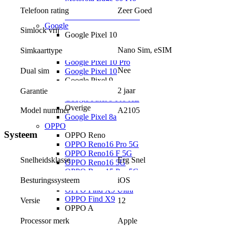
Overige
Telefoon rating
Zeer Goed
Motorola Razr 60 Ultra
Google
Simlock vrij
Google Pixel 10
Google Pixel 10a
Nano Sim, eSIM
Simkaarttype
Google Pixel 10 Pro XL
Google Pixel 10 Pro
Nee
Dual sim
Google Pixel 10
Google Pixel 9
Google Pixel 9a
2 jaar
Garantie
Google Pixel 9 Pro XL
Overige
Model nummer
A2105
Google Pixel 8a
OPPO
Systeem
OPPO Reno
OPPO Reno16 Pro 5G
OPPO Reno16 F 5G
Erg Snel
Snelheidsklasse
OPPO Reno16 5G
OPPO Reno15 Pro 5G
iOS
Besturingssysteem
OPPO Find X
OPPO Find X9 Ultra
OPPO Find X9
12
Versie
OPPO A
OPPO A6x 5G
Apple
Processor merk
OPPO A6 5G