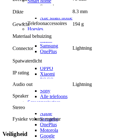
Smart home
Smart home
8.3 mm
Dikte
Google smart home
Alle smart home
Telefoonaccessoires
194 g
Gewicht
Hoesjes
Hoesjes voor
Materiaal behuizing
Apple
Samsung
Lightning
Connector
OnePlus
Motorola
Spatwaterdicht
Google
OPPO
IP rating
Xiaomi
POCO
Audio out
Lightning
Nothing
Sony
Speaker
Alle telefoons
Screenprotectors
Stereo
Screenprotectors voor
Apple
Samsung
Fysieke volume regelaar
OnePlus
Motorola
Veiligheid
Google