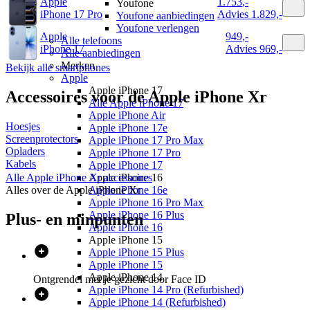
Apple
1.753
,
-
Youfone
iPhone 17 Pro
Advies
1.829,-
Youfone aanbiedingen
Youfone verlengen
Apple
949
,
-
Alle telefoons
iPhone 17
Advies
969,-
Alle aanbiedingen
Merken
Bekijk alle smartphones
Apple
Apple iPhone 17
Accessoires voor de
Apple iPhone Xr
Alle Apple iPhone 17
Apple iPhone Air
Hoesjes
Apple iPhone 17e
Screenprotectors
Apple iPhone 17 Pro Max
Opladers
Apple iPhone 17 Pro
Kabels
Apple iPhone 17
Alle
Apple iPhone Xr
accessoires
Apple iPhone 16
Alles over de
Apple iPhone Xr
Apple iPhone 16e
Apple iPhone 16 Pro Max
Apple iPhone 16 Plus
Plus- en minpunten
Apple iPhone 16
Apple iPhone 15
Apple iPhone 15 Plus
Apple iPhone 15
Apple iPhone 14
Ontgrendel met je gezicht door Face ID
Apple iPhone 14 Pro (Refurbished)
Apple iPhone 14 (Refurbished)