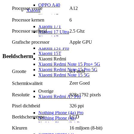
OPPO A40
A12
Processor versie
Xiaomi
Xiaomi 17
Processor kernen
6
Xiaomi 17T Pro
Xiaomi 17T
Processor snelheid
2.5 Ghz
Xiaomi 17 Ultra
Xiaomi 17
Grafische processor
Apple GPU
Xiaomi 15
Xiaomi 15T Pro
Xiaomi 15T
Beeldscherm
Xiaomi Redmi
Xiaomi Redmi Note 15 Pro+ 5G
Xiaomi Redmi Note 15 Pro 5G
6.1 inch
Grootte
Xiaomi Redmi Note 15 5G
Xiaomi Redmi Note 15
Zeer Goed
Schermkwaliteit
Xiaomi Redmi 15C
Overige
Resolutie
828x1792 pixels
Xiaomi Redmi A7 Pro
Nothing
Pixel dichtheid
326 ppi
Nothing
Nothing Phone (4a) Pro
Beeldschermtype
LCD
Nothing Phone (4a)
Nothing Phone (3a) Pro
Kleuren
16 miljoen (8-bit)
Nothing Phone (3a) Lite