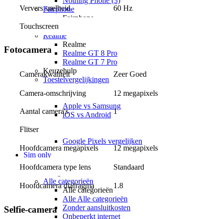
Nothing Phone (3)
Ververs snelheid
60 Hz
Fairphone
Fairphone
Touchscreen
Fairphone (Gen. 6)
Realme
Realme
Fotocamera
Realme GT 8 Pro
Realme GT 7 Pro
Keuzehulp
Zeer Goed
Camerakwaliteit
Toestelvergelijkingen
Toestelvergelijkingen
Camera-omschrijving
12 megapixels
Alle Toestelvergelijkingen
Apple vs Samsung
Aantal camera's
1
iOS vs Android
Apple iPhones vergelijken
Flitser
Samsung Galaxy vergelijken
Google Pixels vergelijken
12 megapixels
Hoofdcamera megapixels
Sim only
Alle sim only
Hoofdcamera type lens
Standaard
Categorieën
Alle categorieën
1.8
Hoofdcamera diafragma
Alle categorieën
Alle Alle categorieën
Zonder aansluitkosten
Selfie-camera
Onbeperkt internet