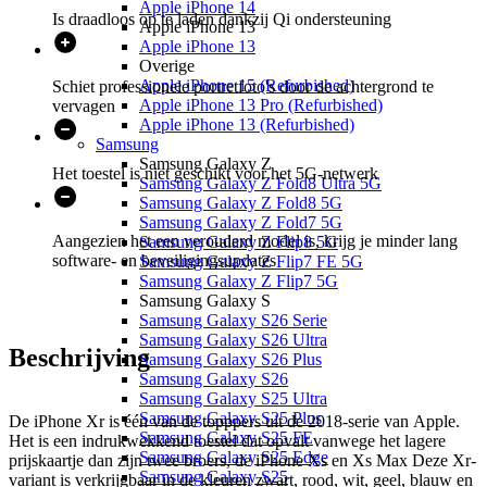
Apple iPhone 14
Is draadloos op te laden dankzij Qi ondersteuning
Apple iPhone 13
Apple iPhone 13
Overige
Apple iPhone 15 (Refurbished)
Schiet professionele portretfoto's door de achtergrond te
Apple iPhone 13 Pro (Refurbished)
vervagen
Apple iPhone 13 (Refurbished)
Samsung
Samsung Galaxy Z
Het toestel is niet geschikt voor het 5G-netwerk
Samsung Galaxy Z Fold8 Ultra 5G
Samsung Galaxy Z Fold8 5G
Samsung Galaxy Z Fold7 5G
Aangezien het een verouderd model is, krijg je minder lang
Samsung Galaxy Z Flip8 5G
software- en beveiligingsupdates
Samsung Galaxy Z Flip7 FE 5G
Samsung Galaxy Z Flip7 5G
Samsung Galaxy S
Samsung Galaxy S26 Serie
Samsung Galaxy S26 Ultra
Beschrijving
Samsung Galaxy S26 Plus
Samsung Galaxy S26
Samsung Galaxy S25 Ultra
Samsung Galaxy S25 Plus
De iPhone Xr is één van de topppers uit de 2018-serie van Apple.
Samsung Galaxy S25 FE
Het is een indrukwekkend toestel dat opvalt vanwege het lagere
Samsung Galaxy S25 Edge
prijskaartje dan zijn twee broers, de iPhone Xs en Xs Max Deze Xr-
Samsung Galaxy S25
variant is verkrijgbaar in de kleuren zwart, rood, wit, geel, blauw en