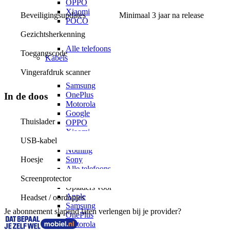
OPPO
Xiaomi
Beveiligingsupdates
Minimaal 3 jaar na release
POCO
Nothing
Gezichtsherkenning
Sony
Alle telefoons
Toegangscode
Kabels
Kabels voor
Vingerafdruk scanner
Apple
Samsung
OnePlus
In de doos
Motorola
Google
Thuislader
OPPO
Xiaomi
USB-kabel
POCO
Nothing
Sony
Hoesje
Alle telefoons
Opladers
Screenprotector
Opladers voor
Apple
Headset / oordopjes
Samsung
Je abonnement slapend laten verlengen bij je provider?
OnePlus
Motorola