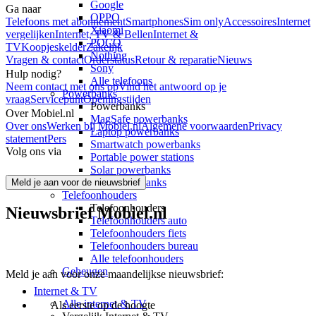
Google
Ga naar
OPPO
Telefoons met abonnement
Smartphones
Sim only
Accessoires
Internet
Xiaomi
vergelijken
Internet, TV & Bellen
Internet &
POCO
TV
Koopjeskelder
Zakelijk
Nothing
Vragen & contact
Orderstatus
Retour & reparatie
Nieuws
Sony
Hulp nodig?
Alle telefoons
Neem contact met ons op
Vind het antwoord op je
Powerbanks
vraag
Servicepunt
Openingstijden
Powerbanks
Over Mobiel.nl
MagSafe powerbanks
Over ons
Werken bij Mobiel.nl
Algemene voorwaarden
Privacy
Laptop powerbanks
statement
Pers
Smartwatch powerbanks
Volg ons via
Portable power stations
Solar powerbanks
Alle powerbanks
Meld je aan voor de nieuwsbrief
Telefoonhouders
Telefoonhouders
Nieuwsbrief Mobiel.nl
Telefoonhouders auto
Telefoonhouders fiets
Telefoonhouders bureau
Alle telefoonhouders
Geheugen
Meld je aan voor onze maandelijkse nieuwsbrief:
Internet & TV
Alle internet & TV
Als eerste op de hoogte