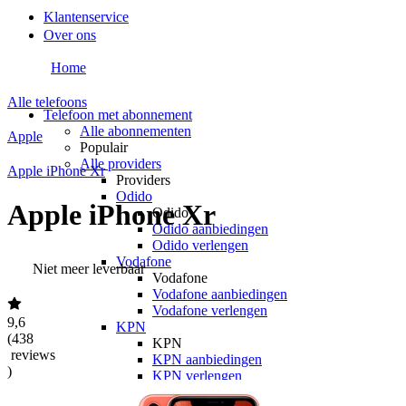
Klantenservice
Over ons
Home
Alle telefoons
Telefoon met abonnement
Alle abonnementen
Apple
Populair
Alle providers
Apple iPhone Xr
Providers
Odido
Apple iPhone Xr
Odido
Odido aanbiedingen
Odido verlengen
Vodafone
Niet meer leverbaar
Vodafone
Vodafone aanbiedingen
Vodafone verlengen
9,6
KPN
(
438
KPN
reviews
KPN aanbiedingen
)
KPN verlengen
hollandsnieuwe