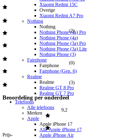
Xiaomi Redmi 15C
Overige
Xiaomi Redmi A7 Pro
Nothing
Nothing
(
2
)
Nothing Phone (4a) Pro
Nothing Phone (4a)
Nothing Phone (3a) Pro
Nothing Phone (3a) Lite
Nothing Phone (3)
Fairphone
(
0
)
Fairphone
Fairphone (Gen. 6)
Realme
Realme
(
3
)
Realme GT 8 Pro
Realme GT 7 Pro
Beoordeling per onderdeel
Telefoons
Alle telefoons
9,2
Merken
Apple
Apple iPhone 17
Alle Apple iPhone 17
Prijs-
Apple iPhone Air