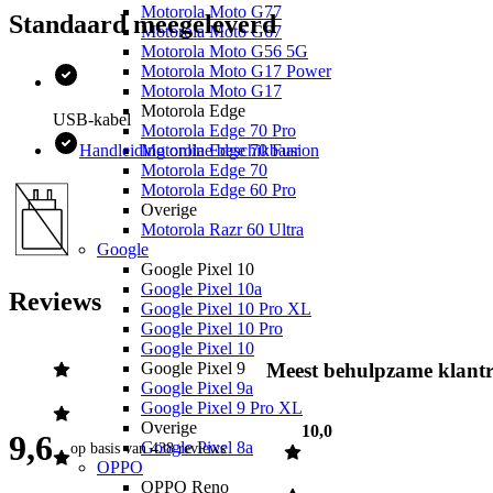
Motorola Moto G77
beeldscherm ook nog eens van rand tot rand.
Standaard meegeleverd
Motorola Moto G67
Motorola Moto G56 5G
Ontgrendel met je gezicht
Motorola Moto G17 Power
Motorola Moto G17
Met één blik krijg je toegang tot de iPhone Xr. Je gezicht is je
Motorola Edge
USB-kabel
wachtwoord. Face ID is de veiligste vorm van gezichtsherkenning
Motorola Edge 70 Pro
in een smartphone én werkt razendsnel. Zelfs nóg sneller dan we al
Handleiding online beschikbaar
Motorola Edge 70 Fusion
gewend zijn van de iPhone X.
Motorola Edge 70
Motorola Edge 60 Pro
Overige
Razendsnel in gebruik
Motorola Razr 60 Ultra
Google
Het toestel is voorzien van een A12 Bionic-chip, een slimme en
Google Pixel 10
krachtige chip met een Neural Engin voor indrukwekkende AR-
Google Pixel 10a
ervaringen, mooie portretfoto’s en optimale snelheden. De nieuwe
Reviews
Google Pixel 10 Pro XL
chip zorgt voor 50% snellere grafische prestaties en de helft minder
Google Pixel 10 Pro
stroomgebruik.
Google Pixel 10
Google Pixel 9
Meest behulpzame klantr
Waanzinnige fotografie
Google Pixel 9a
Google Pixel 9 Pro XL
Met de TrueDepth-camera in de iPhone Xr maak je prachtige foto’s.
Overige
10,0
Kies bijvoorbeeld voor het vervagen van de achtergrond bij
9,6
Google Pixel 8a
op basis van
438 reviews
portretfoto’s voor een professioneel resultaat. Het is zelfs mogelijk
OPPO
om de scherptediepte in portretten achteraf nog aan te passen.
OPPO Reno