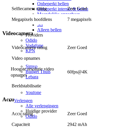
Onbeperkt bellen
Selfiecamera rating
Zeer Goed
Onbeperkt internet & bellen
Maandelijks opzegbaar
Data only
Megapixels hoofdlens
7 megapixels
5G
Alleen bellen
Videocamera
Providers
Odido
Vodafone
Videocamera rating
Zeer Goed
KPN
hollandsnieuwe
Video opnames
Ben
Simyo
Hoogste resolutie video 
Budget Thuis
60fps@4K
opnames
Lebara
Simpel
Beeldstabilisatie
50+ Mobiel
Youfone
Accu
Verlengen
Alle verlengingen
Huidige provider
Accu rating
Zeer Goed
Odido
Vodafone
Capaciteit
2942 mAh
KPN