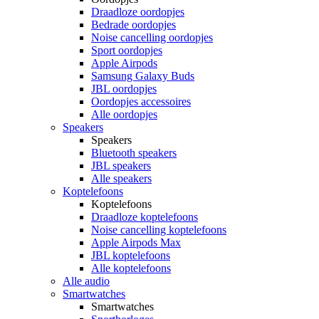
Draadloze oordopjes
Bedrade oordopjes
Noise cancelling oordopjes
Sport oordopjes
Apple Airpods
Samsung Galaxy Buds
JBL oordopjes
Oordopjes accessoires
Alle oordopjes
Speakers
Speakers
Bluetooth speakers
JBL speakers
Alle speakers
Koptelefoons
Koptelefoons
Draadloze koptelefoons
Noise cancelling koptelefoons
Apple Airpods Max
JBL koptelefoons
Alle koptelefoons
Alle audio
Smartwatches
Smartwatches