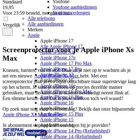
Youfone
Standaard
Youfone aanbiedingen
19
,
95
Youfone verlengen
Voor 23:59 besteld, morgen in huis
Alle telefoons
Alle aanbiedingen
Vergelijk
Merken
Apple
Apple iPhone 17
Alle Apple iPhone 17
Screenprotector voor je Apple iPhone Xs
Apple iPhone Air
Max
Apple iPhone 17e
Apple iPhone 17 Pro Max
Apple iPhone 17 Pro
Krassen, barsten, vuil en stof. Daar zit je niet op te wachten als je 
Apple iPhone 17
net een nieuwe  
Apple iPhone Xs Max 
hebt. Met een 
Apple iPhone 16
screenprotector plak je een bijna onzichtbare maar superstevige laag 
Apple iPhone 16e
op het scherm. Je kunt je telefoon op precies dezelfde manier 
Apple iPhone 16 Pro Max
gebruiken, maar de kans dat je scherm beschadigt neemt flink af. 
Apple iPhone 16 Plus
Een slimme keuze dus! Dat is jouw telefoon toch wel waard? 
Apple iPhone 16
Apple iPhone 15
Op zoek naar nog meer bescherming? Bekijk dan onze bijpassende 
Apple iPhone 15 Plus
Apple iPhone Xs Max hoesjes
.
Apple iPhone 15
Je abonnement slapend laten verlengen bij je provider?
Apple iPhone 14
Apple iPhone 14 Pro (Refurbished)
Apple iPhone 14 (Refurbished)