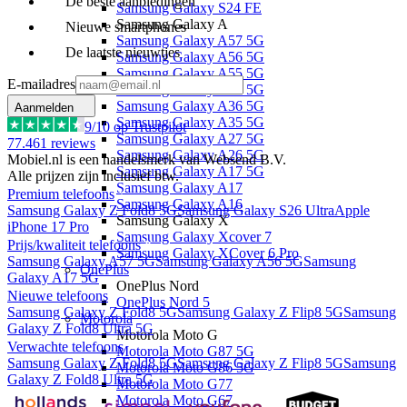
De beste aanbiedingen
Samsung Galaxy S24 FE
Samsung Galaxy A
Nieuwe smartphones
Samsung Galaxy A57 5G
De laatste nieuwtjes
Samsung Galaxy A56 5G
Samsung Galaxy A55 5G
E-mailadres
Samsung Galaxy A37 5G
Samsung Galaxy A36 5G
Aanmelden
Samsung Galaxy A35 5G
9
/10 op Trustpilot
Samsung Galaxy A27 5G
77.461
reviews
Samsung Galaxy A26 5G
Mobiel.nl is een handelsmerk van Websend B.V.
Samsung Galaxy A17 5G
Alle prijzen zijn inclusief btw.
Samsung Galaxy A17
Premium telefoons
Samsung Galaxy A16
Samsung Galaxy Z Fold8 5G
Samsung Galaxy S26 Ultra
Apple
Samsung Galaxy X
iPhone 17 Pro
Samsung Galaxy Xcover 7
Prijs/kwaliteit telefoons
Samsung Galaxy XCover 6 Pro
Samsung Galaxy A57 5G
Samsung Galaxy A56 5G
Samsung
OnePlus
Galaxy A17 5G
OnePlus Nord
Nieuwe telefoons
OnePlus Nord 5
Samsung Galaxy Z Fold8 5G
Samsung Galaxy Z Flip8 5G
Samsung
Motorola
Galaxy Z Fold8 Ultra 5G
Motorola Moto G
Verwachte telefoons
Motorola Moto G87 5G
Samsung Galaxy Z Fold8 5G
Samsung Galaxy Z Flip8 5G
Samsung
Motorola Moto G86 5G
Galaxy Z Fold8 Ultra 5G
Motorola Moto G77
Motorola Moto G67