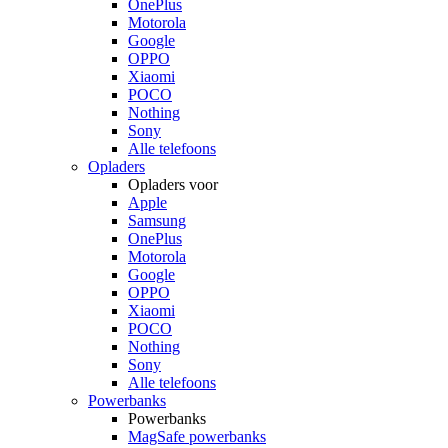
OnePlus
Motorola
Google
OPPO
Xiaomi
POCO
Nothing
Sony
Alle telefoons
Opladers
Opladers voor
Apple
Samsung
OnePlus
Motorola
Google
OPPO
Xiaomi
POCO
Nothing
Sony
Alle telefoons
Powerbanks
Powerbanks
MagSafe powerbanks