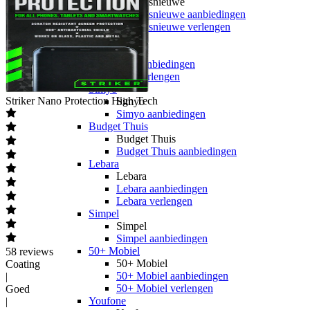
hollandsnieuwe
hollandsnieuwe aanbiedingen
hollandsnieuwe verlengen
Ben
Ben
Ben aanbiedingen
Ben verlengen
Simyo
Striker
Nano Protection High Tech
Simyo
Simyo aanbiedingen
Budget Thuis
Budget Thuis
Budget Thuis aanbiedingen
Lebara
Lebara
Lebara aanbiedingen
Lebara verlengen
Simpel
Simpel
Simpel aanbiedingen
50+ Mobiel
58
reviews
50+ Mobiel
Coating
50+ Mobiel aanbiedingen
|
50+ Mobiel verlengen
Goed
Youfone
|