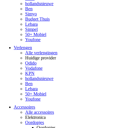
hollandsnieuwe
Ben
Simyo
Budget Thuis
Lebara
Simpel
50+ Mobiel
Youfone
Verlengen
Alle verlengingen
Huidige provider
Odido
Vodafone
KPN
hollandsnieuwe
Ben
Lebara
50+ Mobiel
Youfone
Accessoires
Alle accessoires
Elektronica
Oordopjes
Oordopjes