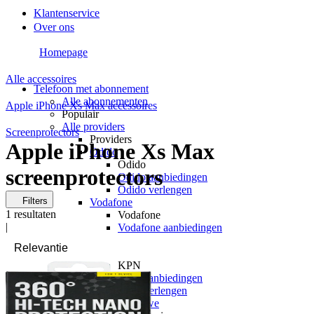
Klantenservice
Over ons
Homepage
Alle accessoires
Telefoon met abonnement
Alle abonnementen
Apple iPhone Xs Max accessoires
Populair
Alle providers
Screenprotectors
Providers
Apple iPhone Xs Max
Odido
Odido
screenprotectors
Odido aanbiedingen
Odido verlengen
Filters
Vodafone
1
resultaten
Vodafone
|
Vodafone aanbiedingen
Vodafone verlengen
KPN
KPN
KPN aanbiedingen
KPN verlengen
hollandsnieuwe