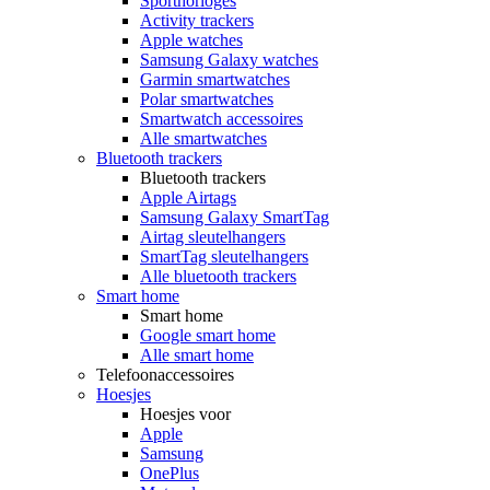
Sporthorloges
Activity trackers
Apple watches
Samsung Galaxy watches
Garmin smartwatches
Polar smartwatches
Smartwatch accessoires
Alle smartwatches
Bluetooth trackers
Bluetooth trackers
Apple Airtags
Samsung Galaxy SmartTag
Airtag sleutelhangers
SmartTag sleutelhangers
Alle bluetooth trackers
Smart home
Smart home
Google smart home
Alle smart home
Telefoonaccessoires
Hoesjes
Hoesjes voor
Apple
Samsung
OnePlus