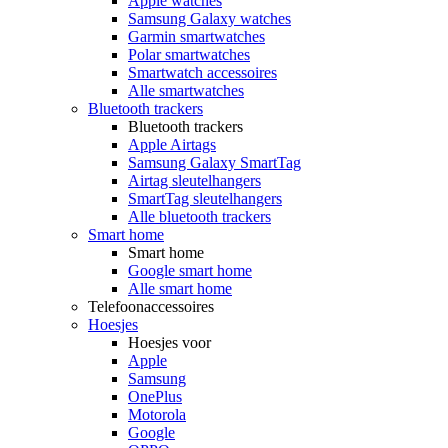
Apple watches
Samsung Galaxy watches
Garmin smartwatches
Polar smartwatches
Smartwatch accessoires
Alle smartwatches
Bluetooth trackers
Bluetooth trackers
Apple Airtags
Samsung Galaxy SmartTag
Airtag sleutelhangers
SmartTag sleutelhangers
Alle bluetooth trackers
Smart home
Smart home
Google smart home
Alle smart home
Telefoonaccessoires
Hoesjes
Hoesjes voor
Apple
Samsung
OnePlus
Motorola
Google