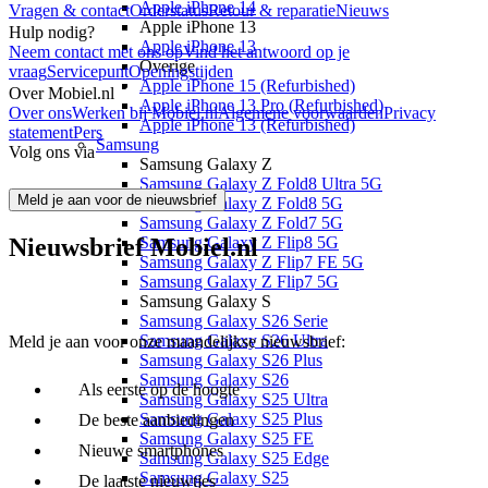
Apple iPhone 14
Vragen & contact
Orderstatus
Retour & reparatie
Nieuws
Apple iPhone 13
Hulp nodig?
Apple iPhone 13
Neem contact met ons op
Vind het antwoord op je
Overige
vraag
Servicepunt
Openingstijden
Apple iPhone 15 (Refurbished)
Over Mobiel.nl
Apple iPhone 13 Pro (Refurbished)
Over ons
Werken bij Mobiel.nl
Algemene voorwaarden
Privacy
Apple iPhone 13 (Refurbished)
statement
Pers
Samsung
Volg ons via
Samsung Galaxy Z
Samsung Galaxy Z Fold8 Ultra 5G
Meld je aan voor de nieuwsbrief
Samsung Galaxy Z Fold8 5G
Samsung Galaxy Z Fold7 5G
Nieuwsbrief Mobiel.nl
Samsung Galaxy Z Flip8 5G
Samsung Galaxy Z Flip7 FE 5G
Samsung Galaxy Z Flip7 5G
Samsung Galaxy S
Samsung Galaxy S26 Serie
Samsung Galaxy S26 Ultra
Meld je aan voor onze maandelijkse nieuwsbrief:
Samsung Galaxy S26 Plus
Samsung Galaxy S26
Als eerste op de hoogte
Samsung Galaxy S25 Ultra
Samsung Galaxy S25 Plus
De beste aanbiedingen
Samsung Galaxy S25 FE
Nieuwe smartphones
Samsung Galaxy S25 Edge
Samsung Galaxy S25
De laatste nieuwtjes