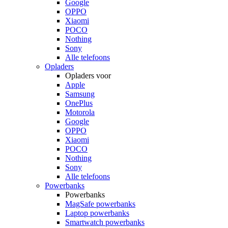
Google
OPPO
Xiaomi
POCO
Nothing
Sony
Alle telefoons
Opladers
Opladers voor
Apple
Samsung
OnePlus
Motorola
Google
OPPO
Xiaomi
POCO
Nothing
Sony
Alle telefoons
Powerbanks
Powerbanks
MagSafe powerbanks
Laptop powerbanks
Smartwatch powerbanks