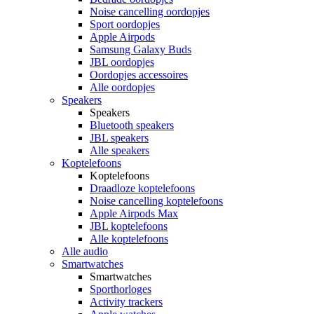
Noise cancelling oordopjes
Sport oordopjes
Apple Airpods
Samsung Galaxy Buds
JBL oordopjes
Oordopjes accessoires
Alle oordopjes
Speakers
Speakers
Bluetooth speakers
JBL speakers
Alle speakers
Koptelefoons
Koptelefoons
Draadloze koptelefoons
Noise cancelling koptelefoons
Apple Airpods Max
JBL koptelefoons
Alle koptelefoons
Alle audio
Smartwatches
Smartwatches
Sporthorloges
Activity trackers