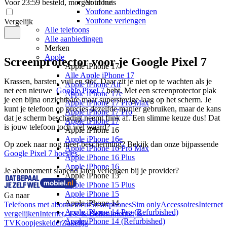
Voor 23:59 besteld, morgen in huis
Youfone
Youfone aanbiedingen
Youfone verlengen
Vergelijk
Alle telefoons
Alle aanbiedingen
Merken
Apple
Screenprotector voor je Google Pixel 7
Apple iPhone 17
Alle Apple iPhone 17
Krassen, barsten, vuil en stof. Daar zit je niet op te wachten als je 
Apple iPhone Air
net een nieuwe  
Google Pixel 7 
hebt. Met een screenprotector plak 
Apple iPhone 17e
je een bijna onzichtbare maar superstevige laag op het scherm. Je 
Apple iPhone 17 Pro Max
kunt je telefoon op precies dezelfde manier gebruiken, maar de kans 
Apple iPhone 17 Pro
dat je scherm beschadigt neemt flink af. Een slimme keuze dus! Dat 
Apple iPhone 17
is jouw telefoon toch wel waard? 
Apple iPhone 16
Apple iPhone 16e
Op zoek naar nog meer bescherming? Bekijk dan onze bijpassende 
Apple iPhone 16 Pro Max
Google Pixel 7 hoesjes
.
Apple iPhone 16 Plus
Apple iPhone 16
Je abonnement slapend laten verlengen bij je provider?
Apple iPhone 15
Apple iPhone 15 Plus
Apple iPhone 15
Ga naar
Apple iPhone 14
Telefoons met abonnement
Smartphones
Sim only
Accessoires
Internet
Apple iPhone 14 Pro (Refurbished)
vergelijken
Internet, TV & Bellen
Internet &
Apple iPhone 14 (Refurbished)
TV
Koopjeskelder
Zakelijk