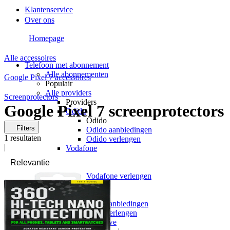
Klantenservice
Over ons
Homepage
Alle accessoires
Telefoon met abonnement
Alle abonnementen
Google Pixel 7 accessoires
Populair
Alle providers
Screenprotectors
Providers
Google Pixel 7 screenprotectors
Odido
Odido
Filters
Odido aanbiedingen
1
resultaten
Odido verlengen
|
Vodafone
Vodafone
Vodafone aanbiedingen
Vodafone verlengen
KPN
KPN
KPN aanbiedingen
KPN verlengen
hollandsnieuwe