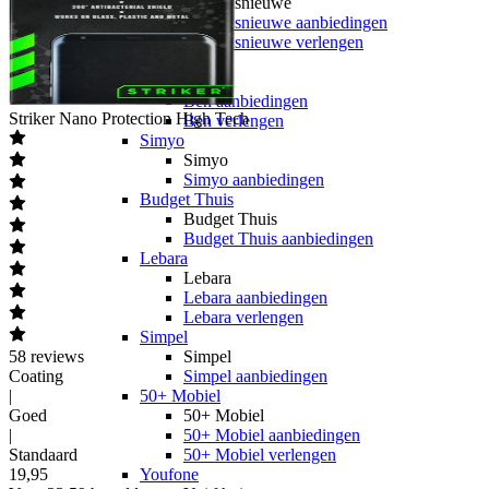
hollandsnieuwe
hollandsnieuwe aanbiedingen
hollandsnieuwe verlengen
Ben
Ben
Ben aanbiedingen
Striker
Nano Protection High Tech
Ben verlengen
Simyo
Simyo
Simyo aanbiedingen
Budget Thuis
Budget Thuis
Budget Thuis aanbiedingen
Lebara
Lebara
Lebara aanbiedingen
Lebara verlengen
Simpel
58
reviews
Simpel
Coating
Simpel aanbiedingen
|
50+ Mobiel
Goed
50+ Mobiel
|
50+ Mobiel aanbiedingen
Standaard
50+ Mobiel verlengen
19
,
95
Youfone