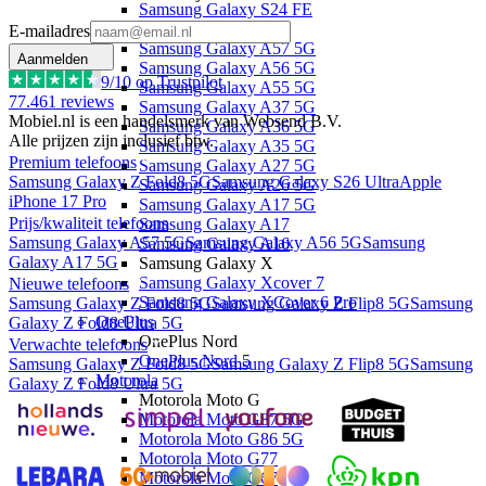
Samsung Galaxy S24 FE
Samsung Galaxy A
E-mailadres
Samsung Galaxy A57 5G
Aanmelden
Samsung Galaxy A56 5G
9
/10 op Trustpilot
Samsung Galaxy A55 5G
77.461
reviews
Samsung Galaxy A37 5G
Mobiel.nl is een handelsmerk van Websend B.V.
Samsung Galaxy A36 5G
Alle prijzen zijn inclusief btw.
Samsung Galaxy A35 5G
Premium telefoons
Samsung Galaxy A27 5G
Samsung Galaxy Z Fold8 5G
Samsung Galaxy S26 Ultra
Apple
Samsung Galaxy A26 5G
iPhone 17 Pro
Samsung Galaxy A17 5G
Prijs/kwaliteit telefoons
Samsung Galaxy A17
Samsung Galaxy A57 5G
Samsung Galaxy A56 5G
Samsung
Samsung Galaxy A16
Galaxy A17 5G
Samsung Galaxy X
Samsung Galaxy Xcover 7
Nieuwe telefoons
Samsung Galaxy XCover 6 Pro
Samsung Galaxy Z Fold8 5G
Samsung Galaxy Z Flip8 5G
Samsung
OnePlus
Galaxy Z Fold8 Ultra 5G
OnePlus Nord
Verwachte telefoons
OnePlus Nord 5
Samsung Galaxy Z Fold8 5G
Samsung Galaxy Z Flip8 5G
Samsung
Motorola
Galaxy Z Fold8 Ultra 5G
Motorola Moto G
Motorola Moto G87 5G
Motorola Moto G86 5G
Motorola Moto G77
Motorola Moto G67