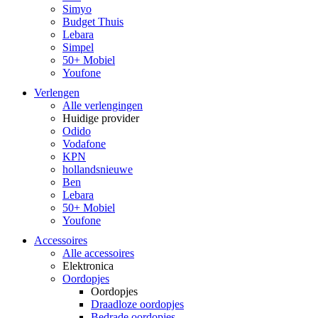
Simyo
Budget Thuis
Lebara
Simpel
50+ Mobiel
Youfone
Verlengen
Alle verlengingen
Huidige provider
Odido
Vodafone
KPN
hollandsnieuwe
Ben
Lebara
50+ Mobiel
Youfone
Accessoires
Alle accessoires
Elektronica
Oordopjes
Oordopjes
Draadloze oordopjes
Bedrade oordopjes