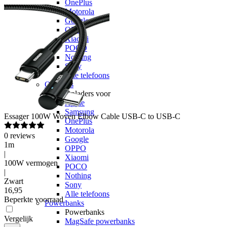
OnePlus
Motorola
Google
OPPO
Xiaomi
POCO
Nothing
Sony
Alle telefoons
Opladers
Opladers voor
Apple
Samsung
Essager
100W Woven Elbow Cable USB-C to USB-C
OnePlus
Motorola
0
reviews
Google
1m
OPPO
|
Xiaomi
100W vermogen
POCO
|
Nothing
Zwart
Sony
16
,
95
Alle telefoons
Beperkte voorraad
Powerbanks
Powerbanks
Vergelijk
MagSafe powerbanks