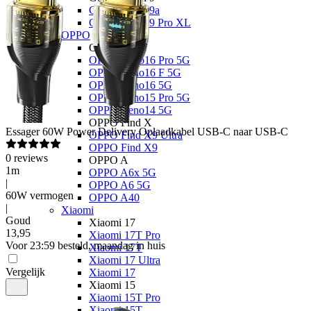
Google Pixel 9a
Google Pixel 9 Pro XL
OPPO
OPPO Reno
OPPO Reno16 Pro 5G
OPPO Reno16 F 5G
OPPO Reno16 5G
OPPO Reno15 Pro 5G
OPPO Reno14 5G
OPPO Find X
Essager
60W Power Delivery Oplaadkabel USB-C naar USB-C
OPPO Find X9 Ultra
OPPO Find X9
0
reviews
OPPO A
1m
OPPO A6x 5G
|
OPPO A6 5G
60W vermogen
OPPO A40
|
Xiaomi
Goud
Xiaomi 17
13
,
95
Xiaomi 17T Pro
Voor 23:59 besteld, maandag in huis
Xiaomi 17T
Xiaomi 17 Ultra
Vergelijk
Xiaomi 17
Xiaomi 15
Xiaomi 15T Pro
Xiaomi 15T