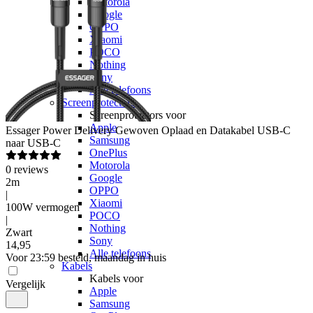
Motorola
Google
OPPO
Xiaomi
POCO
Nothing
Sony
Alle telefoons
Screenprotectors
Screenprotectors voor
Apple
Essager
Power Delivery Gewoven Oplaad en Datakabel USB-C
Samsung
naar USB-C
OnePlus
Motorola
0
reviews
Google
2m
OPPO
|
Xiaomi
100W vermogen
POCO
|
Nothing
Zwart
Sony
14
,
95
Alle telefoons
Voor 23:59 besteld, maandag in huis
Kabels
Kabels voor
Vergelijk
Apple
Samsung