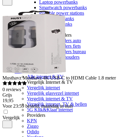
Laptop powerbanks
Smartwatch powerbanks
Portable power stations
Solar powerbanks
Alle powerbanks
Telefoonhouders
Telefoonhouders
Telefoonhouders auto
Telefoonhouders fiets
Telefoonhouders bureau
Alle telefoonhouders
Geheugen
Internet & TV
Alle internet & TV
Musthavz
Musthavz 4K USB-C to HDMI Cable 1.8 meter
Vergelijk Internet & TV
Vergelijk internet
0
reviews
Vergelijk glasvezel internet
Grijs
Vergelijk internet & TV
19
,
95
Vergelijk internet, TV & bellen
Voor 23:59 besteld, maandag in huis
5G Klik&Klaar internet
Providers
Vergelijk
KPN
Ziggo
Odido