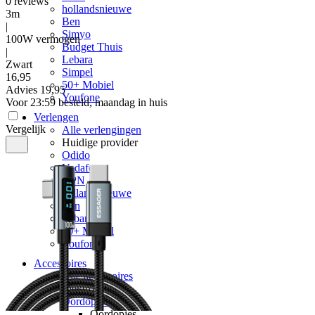
0
reviews
hollandsnieuwe
3m
Ben
|
Simyo
100W vermogen
Budget Thuis
|
Lebara
Zwart
Simpel
16
,
95
50+ Mobiel
Advies
19,95
Youfone
Voor 23:59 besteld, maandag in huis
Verlengen
Vergelijk
Alle verlengingen
Huidige provider
Odido
Vodafone
KPN
hollandsnieuwe
Ben
Lebara
50+ Mobiel
Youfone
Accessoires
Alle accessoires
Elektronica
Oordopjes
Oordopjes