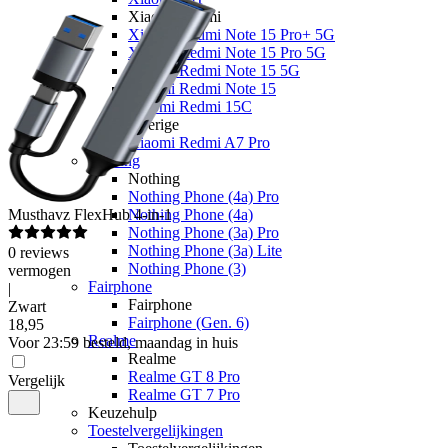
Xiaomi Redmi
Xiaomi Redmi Note 15 Pro+ 5G
Xiaomi Redmi Note 15 Pro 5G
Xiaomi Redmi Note 15 5G
Xiaomi Redmi Note 15
Xiaomi Redmi 15C
Overige
Xiaomi Redmi A7 Pro
Nothing
Nothing
Nothing Phone (4a) Pro
Musthavz
FlexHub 4-in-1
Nothing Phone (4a)
Nothing Phone (3a) Pro
Nothing Phone (3a) Lite
0
reviews
Nothing Phone (3)
vermogen
Fairphone
|
Fairphone
Zwart
Fairphone (Gen. 6)
18
,
95
Realme
Voor 23:59 besteld, maandag in huis
Realme
Realme GT 8 Pro
Vergelijk
Realme GT 7 Pro
Keuzehulp
Toestelvergelijkingen