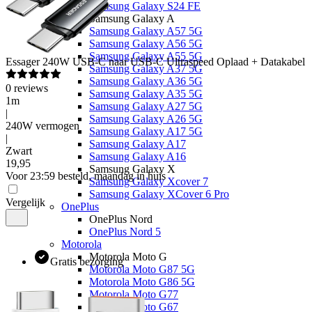
Samsung Galaxy S24 FE
Samsung Galaxy A
Samsung Galaxy A57 5G
Samsung Galaxy A56 5G
Samsung Galaxy A55 5G
Essager
240W USB-C naar USB-C Ultraspeed Oplaad + Datakabel
Samsung Galaxy A37 5G
Samsung Galaxy A36 5G
0
reviews
Samsung Galaxy A35 5G
1m
Samsung Galaxy A27 5G
|
Samsung Galaxy A26 5G
240W vermogen
Samsung Galaxy A17 5G
|
Samsung Galaxy A17
Zwart
Samsung Galaxy A16
19
,
95
Samsung Galaxy X
Voor 23:59 besteld, maandag in huis
Samsung Galaxy Xcover 7
Samsung Galaxy XCover 6 Pro
Vergelijk
OnePlus
OnePlus Nord
OnePlus Nord 5
Motorola
Motorola Moto G
Gratis bezorging
Motorola Moto G87 5G
Motorola Moto G86 5G
Motorola Moto G77
Motorola Moto G67