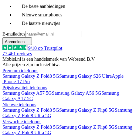
De beste aanbiedingen
Nieuwe smartphones
De laatste nieuwtjes
E-mailadres
Aanmelden
9
/10 op Trustpilot
77.461
reviews
Mobiel.nl is een handelsmerk van Websend B.V.
Alle prijzen zijn inclusief btw.
Premium telefoons
Samsung Galaxy Z Fold8 5G
Samsung Galaxy S26 Ultra
Apple
iPhone 17 Pro
Prijs/kwaliteit telefoons
Samsung Galaxy A57 5G
Samsung Galaxy A56 5G
Samsung
Galaxy A17 5G
Nieuwe telefoons
Samsung Galaxy Z Fold8 5G
Samsung Galaxy Z Flip8 5G
Samsung
Galaxy Z Fold8 Ultra 5G
Verwachte telefoons
Samsung Galaxy Z Fold8 5G
Samsung Galaxy Z Flip8 5G
Samsung
Galaxy Z Fold8 Ultra 5G