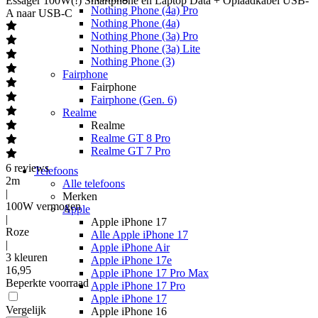
Essager
100W(!) Smartphone en Laptop Data + Oplaadkabel USB-
Nothing Phone (4a) Pro
A naar USB-C
Nothing Phone (4a)
Nothing Phone (3a) Pro
Nothing Phone (3a) Lite
Nothing Phone (3)
Fairphone
Fairphone
Fairphone (Gen. 6)
Realme
Realme
Realme GT 8 Pro
Realme GT 7 Pro
6
reviews
Telefoons
2m
Alle telefoons
|
Merken
100W vermogen
Apple
|
Apple iPhone 17
Roze
Alle Apple iPhone 17
|
Apple iPhone Air
3 kleuren
Apple iPhone 17e
16
,
95
Apple iPhone 17 Pro Max
Beperkte voorraad
Apple iPhone 17 Pro
Apple iPhone 17
Vergelijk
Apple iPhone 16