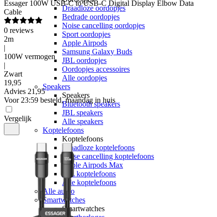
Essager
100W USB-C to USB-C Digital Display Elbow Data
Draadloze oordopjes
Cable
Bedrade oordopjes
Noise cancelling oordopjes
0
reviews
Sport oordopjes
2m
Apple Airpods
|
Samsung Galaxy Buds
100W vermogen
JBL oordopjes
|
Oordopjes accessoires
Zwart
Alle oordopjes
19
,
95
Speakers
Advies
21,95
Speakers
Voor 23:59 besteld, maandag in huis
Bluetooth speakers
JBL speakers
Vergelijk
Alle speakers
Koptelefoons
Koptelefoons
Draadloze koptelefoons
Noise cancelling koptelefoons
Apple Airpods Max
JBL koptelefoons
Alle koptelefoons
Alle audio
Smartwatches
Smartwatches