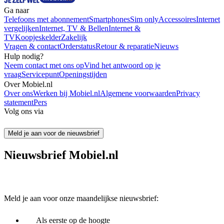
Ga naar
Telefoons met abonnement
Smartphones
Sim only
Accessoires
Internet
vergelijken
Internet, TV & Bellen
Internet &
TV
Koopjeskelder
Zakelijk
Vragen & contact
Orderstatus
Retour & reparatie
Nieuws
Hulp nodig?
Neem contact met ons op
Vind het antwoord op je
vraag
Servicepunt
Openingstijden
Over Mobiel.nl
Over ons
Werken bij Mobiel.nl
Algemene voorwaarden
Privacy
statement
Pers
Volg ons via
Meld je aan voor de nieuwsbrief
Nieuwsbrief Mobiel.nl
Meld je aan voor onze maandelijkse nieuwsbrief:
Als eerste op de hoogte