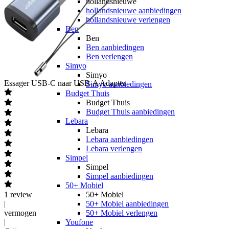
hollandsnieuwe
hollandsnieuwe aanbiedingen
hollandsnieuwe verlengen
Ben
Ben
Ben aanbiedingen
Ben verlengen
Simyo
Simyo
Essager
USB-C naar USB-A Adapter
Simyo aanbiedingen
Budget Thuis
Budget Thuis
Budget Thuis aanbiedingen
Lebara
Lebara
Lebara aanbiedingen
Lebara verlengen
Simpel
Simpel
Simpel aanbiedingen
50+ Mobiel
1
review
50+ Mobiel
|
50+ Mobiel aanbiedingen
vermogen
50+ Mobiel verlengen
|
Youfone