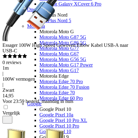
Samsung Galaxy XCover 6 Pro
OnePlus
OnePlus Nord
OnePlus Nord 5
Motorola
Motorola Moto G
Motorola Moto G87 5G
Motorola Moto G86 5G
Essager
100W High Speed Gewoven Elbow Kabel USB-A naar
Motorola Moto G77
USB-C
Motorola Moto G67
Motorola Moto G56 5G
0
reviews
Motorola Moto G17 Power
1m
Motorola Moto G17
|
Motorola Edge
100W vermogen
Motorola Edge 70 Pro
|
Motorola Edge 70 Fusion
Zwart
Motorola Edge 70
14
,
95
Motorola Edge 60 Pro
Voor 23:59 besteld, maandag in huis
Google
Google Pixel 10
Vergelijk
Google Pixel 10a
Google Pixel 10 Pro XL
Google Pixel 10 Pro
Google Pixel 10
Google Pixel 9