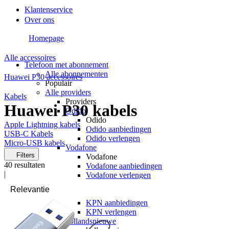
Klantenservice
Over ons
Homepage
Alle accessoires
Telefoon met abonnement
Alle abonnementen
Huawei P30 accessoires
Populair
Alle providers
Kabels
Providers
Huawei P30 kabels
Odido
Odido
Apple Lightning kabels
Odido aanbiedingen
USB-C Kabels
Odido verlengen
Micro-USB kabels
Vodafone
Filters
Vodafone
40
resultaten
Vodafone aanbiedingen
|
Vodafone verlengen
KPN
KPN
KPN aanbiedingen
KPN verlengen
hollandsnieuwe