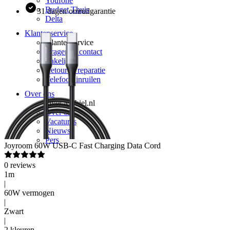
Youfone
Budget Thuis
31 dagen omruilgarantie
Delta
Klantenservice
Klantenservice
Vragen & contact
Zakelijk
Retour & reparatie
Telefoon inruilen
Over ons
Over Mobiel.nl
Over ons
Vacatures
Nieuws
Pers
Joyroom
60W USB-C Fast Charging Data Cord
0
reviews
1m
|
60W vermogen
|
Zwart
|
2 kleuren