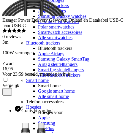
Sporthorloges
Activity trackers
Apple watches
Samsung Galaxy watches
Essager
Power Delivery Gewoven Oplaad en Datakabel USB-C
Garmin smartwatches
naar USB-C
Polar smartwatches
Smartwatch accessoires
0
reviews
Alle smartwatches
3m
Bluetooth trackers
|
Bluetooth trackers
100W vermogen
Apple Airtags
|
Samsung Galaxy SmartTag
Zwart
Airtag sleutelhangers
16
,
95
SmartTag sleutelhangers
Voor 23:59 besteld, maandag in huis
Alle bluetooth trackers
Smart home
Vergelijk
Smart home
Google smart home
Alle smart home
Telefoonaccessoires
Hoesjes
Gratis bezorging
Hoesjes voor
Apple
Samsung
OnePlus