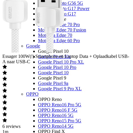
Motorola Moto G56 5G
Motorola Moto G17 Power
Motorola Moto G17
Motorola Edge
Motorola Edge 70 Pro
Motorola Edge 70 Fusion
Motorola Edge 70
Motorola Edge 60 Pro
Google
Google Pixel 10
Essager
100W(!) Smartphone en Laptop Data + Oplaadkabel USB-
Google Pixel 10a
A naar USB-C
Google Pixel 10 Pro XL
Google Pixel 10 Pro
Google Pixel 10
Google Pixel 9
Google Pixel 9a
Google Pixel 9 Pro XL
OPPO
OPPO Reno
OPPO Reno16 Pro 5G
OPPO Reno16 F 5G
OPPO Reno16 5G
OPPO Reno15 Pro 5G
OPPO Reno14 5G
6
reviews
OPPO Find X
1m