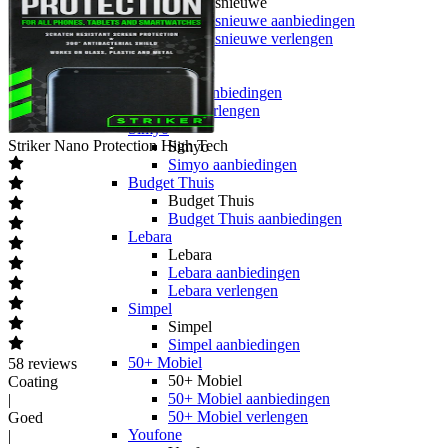
hollandsnieuwe
hollandsnieuwe aanbiedingen
hollandsnieuwe verlengen
Ben
Ben
Ben aanbiedingen
Ben verlengen
Simyo
Striker
Nano Protection High Tech
Simyo
Simyo aanbiedingen
Budget Thuis
Budget Thuis
Budget Thuis aanbiedingen
Lebara
Lebara
Lebara aanbiedingen
Lebara verlengen
Simpel
Simpel
Simpel aanbiedingen
50+ Mobiel
58
reviews
50+ Mobiel
Coating
50+ Mobiel aanbiedingen
|
50+ Mobiel verlengen
Goed
Youfone
|