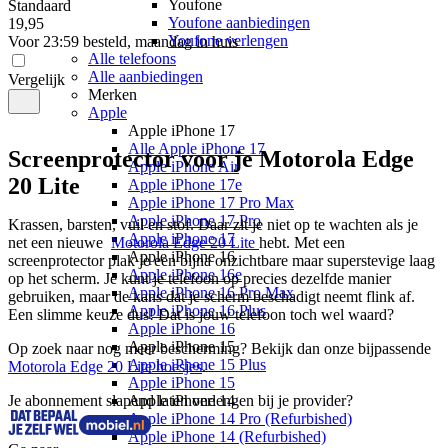
Youfone
Standaard
Youfone aanbiedingen
19
,
95
Youfone verlengen
Voor 23:59 besteld, maandag in huis
Alle telefoons
Alle aanbiedingen
Vergelijk
Merken
Apple
Apple iPhone 17
Alle Apple iPhone 17
Screenprotector voor je Motorola Edge
Apple iPhone Air
20 Lite
Apple iPhone 17e
Apple iPhone 17 Pro Max
Apple iPhone 17 Pro
Krassen, barsten, vuil en stof. Daar zit je niet op te wachten als je 
Apple iPhone 17
net een nieuwe  
Motorola Edge 20 Lite 
hebt. Met een 
Apple iPhone 16
screenprotector plak je een bijna onzichtbare maar superstevige laag 
Apple iPhone 16e
op het scherm. Je kunt je telefoon op precies dezelfde manier 
Apple iPhone 16 Pro Max
gebruiken, maar de kans dat je scherm beschadigt neemt flink af. 
Apple iPhone 16 Plus
Een slimme keuze dus! Dat is jouw telefoon toch wel waard? 
Apple iPhone 16
Apple iPhone 15
Op zoek naar nog meer bescherming? Bekijk dan onze bijpassende 
Apple iPhone 15 Plus
Motorola Edge 20 Lite hoesjes
.
Apple iPhone 15
Je abonnement slapend laten verlengen bij je provider?
Apple iPhone 14
Apple iPhone 14 Pro (Refurbished)
Apple iPhone 14 (Refurbished)