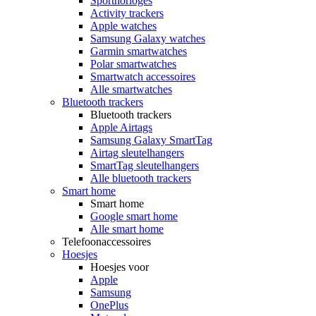
Sporthorloges
Activity trackers
Apple watches
Samsung Galaxy watches
Garmin smartwatches
Polar smartwatches
Smartwatch accessoires
Alle smartwatches
Bluetooth trackers
Bluetooth trackers
Apple Airtags
Samsung Galaxy SmartTag
Airtag sleutelhangers
SmartTag sleutelhangers
Alle bluetooth trackers
Smart home
Smart home
Google smart home
Alle smart home
Telefoonaccessoires
Hoesjes
Hoesjes voor
Apple
Samsung
OnePlus