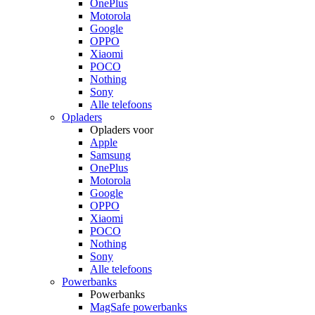
OnePlus
Motorola
Google
OPPO
Xiaomi
POCO
Nothing
Sony
Alle telefoons
Opladers
Opladers voor
Apple
Samsung
OnePlus
Motorola
Google
OPPO
Xiaomi
POCO
Nothing
Sony
Alle telefoons
Powerbanks
Powerbanks
MagSafe powerbanks