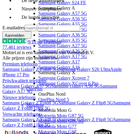
De beste aanbiedingen
Samsung Galaxy S24 FE
Samsung Galaxy A
Nieuwe smartphones
Samsung Galaxy A57 5G
De laatste nieuwtjes
Samsung Galaxy A56 5G
Samsung Galaxy A55 5G
E-mailadres
Samsung Galaxy A37 5G
Samsung Galaxy A36 5G
Aanmelden
Samsung Galaxy A35 5G
9
/10 op Trustpilot
Samsung Galaxy A27 5G
77.461
reviews
Samsung Galaxy A26 5G
Mobiel.nl is een handelsmerk van Websend B.V.
Samsung Galaxy A17 5G
Alle prijzen zijn inclusief btw.
Samsung Galaxy A17
Premium telefoons
Samsung Galaxy A16
Samsung Galaxy Z Fold8 5G
Samsung Galaxy S26 Ultra
Apple
Samsung Galaxy X
iPhone 17 Pro
Samsung Galaxy Xcover 7
Prijs/kwaliteit telefoons
Samsung Galaxy XCover 6 Pro
Samsung Galaxy A57 5G
Samsung Galaxy A56 5G
Samsung
OnePlus
Galaxy A17 5G
OnePlus Nord
Nieuwe telefoons
OnePlus Nord 5
Samsung Galaxy Z Fold8 5G
Samsung Galaxy Z Flip8 5G
Samsung
Motorola
Galaxy Z Fold8 Ultra 5G
Motorola Moto G
Verwachte telefoons
Motorola Moto G87 5G
Samsung Galaxy Z Fold8 5G
Samsung Galaxy Z Flip8 5G
Samsung
Motorola Moto G86 5G
Galaxy Z Fold8 Ultra 5G
Motorola Moto G77
Motorola Moto G67