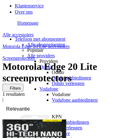
Klantenservice
Over ons
Homepage
Alle accessoires
Telefoon met abonnement
Alle abonnementen
Motorola Edge 20 Lite accessoires
Populair
Alle providers
Screenprotectors
Providers
Motorola Edge 20 Lite
Odido
Odido
screenprotectors
Odido aanbiedingen
Odido verlengen
Filters
Vodafone
1
resultaten
Vodafone
|
Vodafone aanbiedingen
Vodafone verlengen
KPN
KPN
KPN aanbiedingen
KPN verlengen
hollandsnieuwe