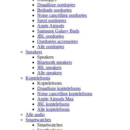
Draadloze oordopjes
Bedrade oordopjes
Noise cancelling oordopjes
Sport oordopjes
Apple Airpods
Samsung Galaxy Buds
JBL oordopjes
Oordopjes accessoires
Alle oordopjes
Speakers
Speakers
Bluetooth speakers
JBL speakers
Alle speakers
Koptelefoons
Koptelefoons
Draadloze koptelefoons
Noise cancelling koptelefoons
Apple Airpods Max
JBL koptelefoons
Alle koptelefoons
Alle audio
Smartwatches
Smartwatches