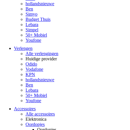
hollandsnieuwe
Ben
Simyo
Budget Thuis
Lebara
Simpel
50+ Mobiel
Youfone
Verlengen
Alle verlengingen
Huidige provider
Odido
Vodafone
KPN
hollandsnieuwe
Ben
Lebara
50+ Mobiel
Youfone
Accessoires
Alle accessoires
Elektronica
Oordopjes
Oordopjes