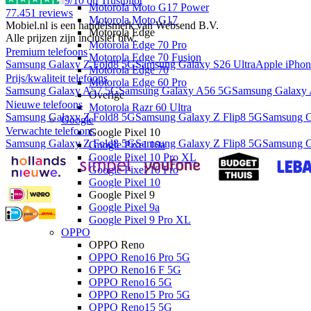
9
/10 op Trustpilot
Motorola Moto G17 Power
77.451
reviews
Motorola Moto G17
Mobiel.nl is een handelsmerk van Websend B.V.
Motorola Edge
Alle prijzen zijn inclusief btw.
Motorola Edge 70 Pro
Premium telefoons
Motorola Edge 70 Fusion
Samsung Galaxy Z Fold8 5G
Samsung Galaxy S26 Ultra
Apple iPhon
Motorola Edge 70
Prijs/kwaliteit telefoons
Motorola Edge 60 Pro
Samsung Galaxy A57 5G
Samsung Galaxy A56 5G
Samsung Galaxy
Overige
Nieuwe telefoons
Motorola Razr 60 Ultra
Samsung Galaxy Z Fold8 5G
Samsung Galaxy Z Flip8 5G
Samsung G
Google
Verwachte telefoons
Google Pixel 10
Samsung Galaxy Z Fold8 5G
Samsung Galaxy Z Flip8 5G
Samsung G
Google Pixel 10a
Google Pixel 10 Pro XL
Google Pixel 10 Pro
Google Pixel 10
Google Pixel 9
Google Pixel 9a
Google Pixel 9 Pro XL
OPPO
OPPO Reno
OPPO Reno16 Pro 5G
OPPO Reno16 F 5G
OPPO Reno16 5G
OPPO Reno15 Pro 5G
OPPO Reno15 5G