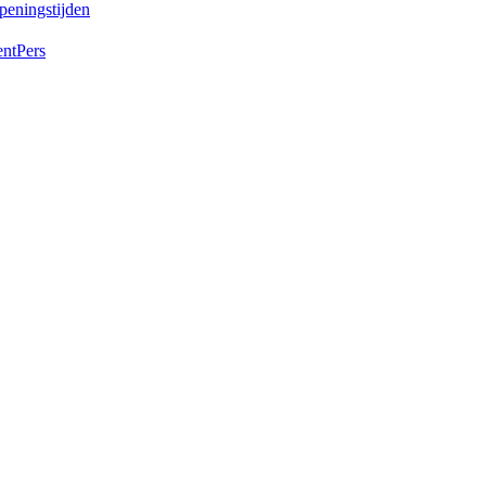
peningstijden
ent
Pers