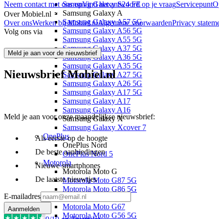
Neem contact met ons op
Samsung Galaxy S24 FE
Vind het antwoord op je vraag
Servicepunt
O
Samsung Galaxy A
Over Mobiel.nl
Samsung Galaxy A57 5G
Over ons
Werken bij Mobiel.nl
Algemene voorwaarden
Privacy statem
Samsung Galaxy A56 5G
Volg ons via
Samsung Galaxy A55 5G
Samsung Galaxy A37 5G
Meld je aan voor de nieuwsbrief
Samsung Galaxy A36 5G
Samsung Galaxy A35 5G
Nieuwsbrief Mobiel.nl
Samsung Galaxy A27 5G
Samsung Galaxy A26 5G
Samsung Galaxy A17 5G
Samsung Galaxy A17
Samsung Galaxy A16
Meld je aan voor onze maandelijkse nieuwsbrief:
Samsung Galaxy X
Samsung Galaxy Xcover 7
OnePlus
Als eerste op de hoogte
OnePlus Nord
De beste aanbiedingen
OnePlus Nord 5
Motorola
Nieuwe smartphones
Motorola Moto G
De laatste nieuwtjes
Motorola Moto G87 5G
Motorola Moto G86 5G
E-mailadres
Motorola Moto G77
Motorola Moto G67
Aanmelden
Motorola Moto G56 5G