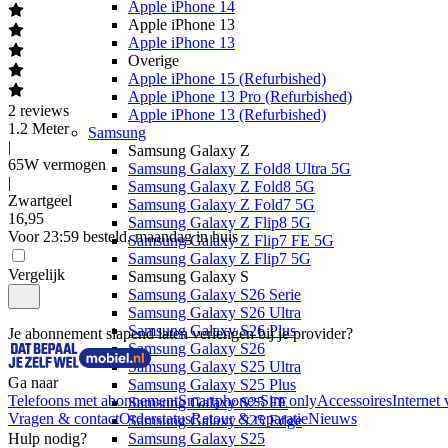
Apple iPhone 14
Apple iPhone 13
Apple iPhone 13
Overige
Apple iPhone 15 (Refurbished)
Apple iPhone 13 Pro (Refurbished)
2
reviews
Apple iPhone 13 (Refurbished)
1.2 Meter
Samsung
|
Samsung Galaxy Z
65W vermogen
Samsung Galaxy Z Fold8 Ultra 5G
|
Samsung Galaxy Z Fold8 5G
Zwartgeel
Samsung Galaxy Z Fold7 5G
16
,
95
Samsung Galaxy Z Flip8 5G
Voor 23:59 besteld, maandag in huis
Samsung Galaxy Z Flip7 FE 5G
Samsung Galaxy Z Flip7 5G
Vergelijk
Samsung Galaxy S
Samsung Galaxy S26 Serie
Samsung Galaxy S26 Ultra
Samsung Galaxy S26 Plus
Je abonnement slapend laten verlengen bij je provider?
Samsung Galaxy S26
Samsung Galaxy S25 Ultra
Ga naar
Samsung Galaxy S25 Plus
Telefoons met abonnement
Smartphones
Sim only
Accessoires
Internet 
Samsung Galaxy S25 FE
Vragen & contact
Orderstatus
Retour & reparatie
Nieuws
Samsung Galaxy S25 Edge
Hulp nodig?
Samsung Galaxy S25