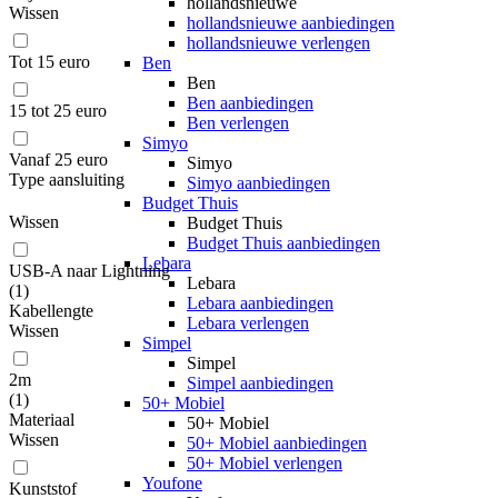
hollandsnieuwe
Wissen
hollandsnieuwe aanbiedingen
hollandsnieuwe verlengen
Tot 15 euro
Ben
Ben
Ben aanbiedingen
15 tot 25 euro
Ben verlengen
Simyo
Vanaf 25 euro
Simyo
Type aansluiting
Simyo aanbiedingen
Budget Thuis
Wissen
Budget Thuis
Budget Thuis aanbiedingen
Lebara
USB-A naar Lightning
Lebara
(
1
)
Lebara aanbiedingen
Kabellengte
Lebara verlengen
Wissen
Simpel
Simpel
2m
Simpel aanbiedingen
(
1
)
50+ Mobiel
Materiaal
50+ Mobiel
Wissen
50+ Mobiel aanbiedingen
50+ Mobiel verlengen
Youfone
Kunststof