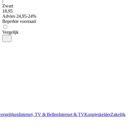
|
Zwart
18
,
95
Advies
24,95
-
24
%
Beperkte voorraad
Vergelijk
vergelijken
Internet, TV & Bellen
Internet & TV
Koopjeskelder
Zakelijk