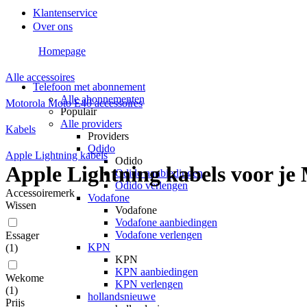
Klantenservice
Over ons
Homepage
Alle accessoires
Telefoon met abonnement
Alle abonnementen
Motorola Moto E40 accessoires
Populair
Alle providers
Kabels
Providers
Odido
Apple Lightning kabels
Odido
Apple Lightning kabels voor je
Odido aanbiedingen
Odido verlengen
Accessoiremerk
Vodafone
Wissen
Vodafone
Vodafone aanbiedingen
Vodafone verlengen
Essager
KPN
(
1
)
KPN
KPN aanbiedingen
Wekome
KPN verlengen
(
1
)
hollandsnieuwe
Prijs