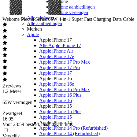
Youfone
Youfone aanbiedingen
Youfone verlengen
Alle telefoons
Wekome
Mecha Series 65W 4-in-1 Super Fast Charging Data Cable
Alle aanbiedingen
Merken
Apple
Apple iPhone 17
Alle Apple iPhone 17
Apple iPhone Air
Apple iPhone 17e
Apple iPhone 17 Pro Max
Apple iPhone 17 Pro
Apple iPhone 17
Apple iPhone 16
Apple iPhone 16e
2
reviews
Apple iPhone 16 Pro Max
1.2 Meter
Apple iPhone 16 Plus
|
Apple iPhone 16
65W vermogen
Apple iPhone 15
|
Apple iPhone 15 Plus
Zwartgeel
Apple iPhone 15
16
,
95
Apple iPhone 14
Voor 23:59 besteld, maandag in huis
Apple iPhone 14 Pro (Refurbished)
Apple iPhone 14 (Refurbished)
Vergelijk