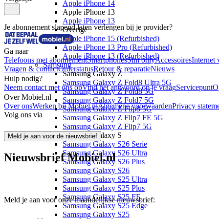
Apple iPhone 14
Apple iPhone 13
Apple iPhone 13
Je abonnement slapend laten verlengen bij je provider?
Overige
Apple iPhone 15 (Refurbished)
Apple iPhone 13 Pro (Refurbished)
Ga naar
Apple iPhone 13 (Refurbished)
Telefoons met abonnement
Smartphones
Sim only
Accessoires
Internet 
Samsung
Vragen & contact
Orderstatus
Retour & reparatie
Nieuws
Samsung Galaxy Z
Hulp nodig?
Samsung Galaxy Z Fold8 Ultra 5G
Neem contact met ons op
Vind het antwoord op je vraag
Servicepunt
O
Samsung Galaxy Z Fold8 5G
Over Mobiel.nl
Samsung Galaxy Z Fold7 5G
Over ons
Werken bij Mobiel.nl
Algemene voorwaarden
Privacy statem
Samsung Galaxy Z Flip8 5G
Volg ons via
Samsung Galaxy Z Flip7 FE 5G
Samsung Galaxy Z Flip7 5G
Samsung Galaxy S
Meld je aan voor de nieuwsbrief
Samsung Galaxy S26 Serie
Samsung Galaxy S26 Ultra
Nieuwsbrief Mobiel.nl
Samsung Galaxy S26 Plus
Samsung Galaxy S26
Samsung Galaxy S25 Ultra
Samsung Galaxy S25 Plus
Samsung Galaxy S25 FE
Meld je aan voor onze maandelijkse nieuwsbrief:
Samsung Galaxy S25 Edge
Samsung Galaxy S25