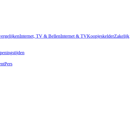
vergelijken
Internet, TV & Bellen
Internet & TV
Koopjeskelder
Zakelijk
peningstijden
ent
Pers