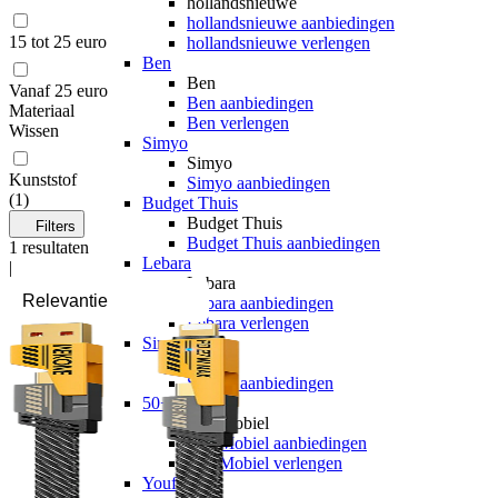
hollandsnieuwe
hollandsnieuwe aanbiedingen
15 tot 25 euro
hollandsnieuwe verlengen
Ben
Ben
Vanaf 25 euro
Ben aanbiedingen
Materiaal
Ben verlengen
Wissen
Simyo
Simyo
Kunststof
Simyo aanbiedingen
(
1
)
Budget Thuis
Budget Thuis
Filters
Budget Thuis aanbiedingen
1
resultaten
Lebara
|
Lebara
Lebara aanbiedingen
Lebara verlengen
Simpel
Simpel
Simpel aanbiedingen
50+ Mobiel
50+ Mobiel
50+ Mobiel aanbiedingen
50+ Mobiel verlengen
Youfone