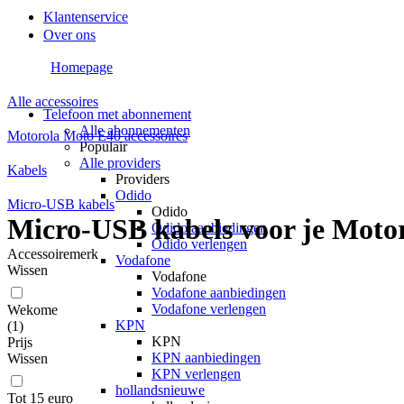
Klantenservice
Over ons
Homepage
Alle accessoires
Telefoon met abonnement
Alle abonnementen
Motorola Moto E40 accessoires
Populair
Alle providers
Kabels
Providers
Odido
Micro-USB kabels
Odido
Micro-USB kabels voor je Moto
Odido aanbiedingen
Odido verlengen
Accessoiremerk
Vodafone
Wissen
Vodafone
Vodafone aanbiedingen
Vodafone verlengen
Wekome
KPN
(
1
)
KPN
Prijs
KPN aanbiedingen
Wissen
KPN verlengen
hollandsnieuwe
Tot 15 euro