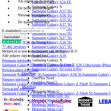
Als eerste op de hoogte
Samsung Galaxy S24 FE
Samsung Galaxy A
De beste aanbiedingen
Samsung Galaxy A57 5G
Nieuwe smartphones
Samsung Galaxy A56 5G
Samsung Galaxy A55 5G
De laatste nieuwtjes
Samsung Galaxy A37 5G
Samsung Galaxy A36 5G
E-mailadres
Samsung Galaxy A35 5G
Aanmelden
Samsung Galaxy A27 5G
9
/10 op Trustpilot
Samsung Galaxy A26 5G
77.461
reviews
Samsung Galaxy A17 5G
Mobiel.nl is een handelsmerk van Websend B.V.
Samsung Galaxy A17
Alle prijzen zijn inclusief btw.
Samsung Galaxy A16
Samsung Galaxy X
Premium telefoons
Samsung Galaxy Xcover 7
Samsung Galaxy Z Fold8 5G
Samsung Galaxy S26 Ultra
Apple iPhon
Samsung Galaxy XCover 6 Pro
Prijs/kwaliteit telefoons
OnePlus
Samsung Galaxy A57 5G
Samsung Galaxy A56 5G
Samsung Galaxy
OnePlus Nord
Nieuwe telefoons
OnePlus Nord 5
Samsung Galaxy Z Fold8 5G
Samsung Galaxy Z Flip8 5G
Samsung G
Motorola
Verwachte telefoons
Motorola Moto G
Samsung Galaxy Z Fold8 5G
Samsung Galaxy Z Flip8 5G
Samsung G
Motorola Moto G87 5G
Motorola Moto G86 5G
Motorola Moto G77
Motorola Moto G67