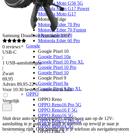
Motorola Moto G56 5G
Motorola Moto G17 Power
Motorola Moto G17
Motorola Edge
Motorola Edge 70 Pro
Motorola Edge 70 Fusion
Motorola Edge 70
Samsung
Draadloze Autolader 15W
Motorola Edge 60 Pro
Google
0
reviews
Google Pixel 10
USB-C
Google Pixel 10a
|
Google Pixel 10 Pro XL
1 USB-aansluitingen
Google Pixel 10 Pro
|
Google Pixel 10
Zwart
Google Pixel 9
69
,
95
Google Pixel 9a
Advies
89,95
-
22
%
Google Pixel 9 Pro XL
Voor 10:30 besteld, vanavond in huis
OPPO
OPPO Reno
Vergelijk
OPPO Reno16 Pro 5G
OPPO Reno16 F 5G
OPPO Reno16 5G
Sluit deze auto-telefoonopladers simpelweg aan op de 12V-
OPPO Reno15 Pro 5G
aansluiting in je auto en je laadt je telefoon op terwijl je naar je 
OPPO Reno14 5G
bestemming rijdt. Ook handig als je je telefoon als navigatiesysteem 
OPPO Find X