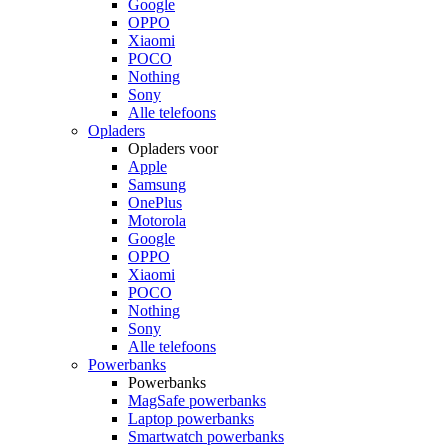
Google
OPPO
Xiaomi
POCO
Nothing
Sony
Alle telefoons
Opladers
Opladers voor
Apple
Samsung
OnePlus
Motorola
Google
OPPO
Xiaomi
POCO
Nothing
Sony
Alle telefoons
Powerbanks
Powerbanks
MagSafe powerbanks
Laptop powerbanks
Smartwatch powerbanks