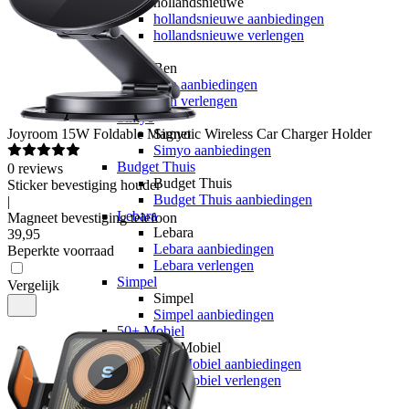
hollandsnieuwe
hollandsnieuwe aanbiedingen
hollandsnieuwe verlengen
Ben
Ben
Ben aanbiedingen
Ben verlengen
Simyo
Joyroom
15W Foldable Magnetic Wireless Car Charger Holder
Simyo
Simyo aanbiedingen
Budget Thuis
0
reviews
Budget Thuis
Sticker bevestiging houder
Budget Thuis aanbiedingen
|
Lebara
Magneet bevestiging telefoon
Lebara
39
,
95
Lebara aanbiedingen
Beperkte voorraad
Lebara verlengen
Simpel
Vergelijk
Simpel
Simpel aanbiedingen
50+ Mobiel
50+ Mobiel
50+ Mobiel aanbiedingen
50+ Mobiel verlengen
Youfone