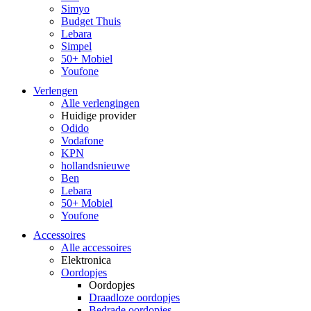
Simyo
Budget Thuis
Lebara
Simpel
50+ Mobiel
Youfone
Verlengen
Alle verlengingen
Huidige provider
Odido
Vodafone
KPN
hollandsnieuwe
Ben
Lebara
50+ Mobiel
Youfone
Accessoires
Alle accessoires
Elektronica
Oordopjes
Oordopjes
Draadloze oordopjes
Bedrade oordopjes