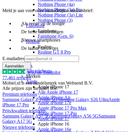
Nothing Phone (4a)
Nothing Phone (3a) Pro
Meld je aan voor onze maandelijkse nieuwsbrief:
Nothing Phone (3a) Lite
Nothing Phone (3)
Als eerste op de hoogte
Fairphone
Fairphone
De beste aanbiedingen
Fairphone (Gen. 6)
Nieuwe smartphones
Realme
Realme
De laatste nieuwtjes
Realme GT 8 Pro
Realme GT 7 Pro
E-mailadres
Telefoons
Aanmelden
Alle telefoons
9
/10 op Trustpilot
Merken
77.461
reviews
Apple
Mobiel.nl is een handelsmerk van Websend B.V.
Apple iPhone 17
Alle prijzen zijn inclusief btw.
Alle Apple iPhone 17
Premium telefoons
Apple iPhone Air
Samsung Galaxy Z Fold8 5G
Samsung Galaxy S26 Ultra
Apple
Apple iPhone 17e
iPhone 17 Pro
Apple iPhone 17 Pro Max
Prijs/kwaliteit telefoons
Apple iPhone 17 Pro
Samsung Galaxy A57 5G
Samsung Galaxy A56 5G
Samsung
Apple iPhone 17
Galaxy A17 5G
Apple iPhone 16
Nieuwe telefoons
Apple iPhone 16e