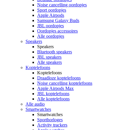
Noise cancelling oordopjes
Sport oordopjes
Apple Airpods
Samsung Galaxy Buds
JBL oordopjes
Oordopjes accessoires
Alle oordopjes
Speakers
Speakers
Bluetooth speakers
JBL speakers
Alle speakers
Koptelefoons
Koptelefoons
Draadloze koptelefoons
Noise cancelling koptelefoons
Apple Airpods Max
JBL koptelefoons
Alle koptelefoons
Alle audio
Smartwatches
Smartwatches
Sporthorloges
Activity trackers