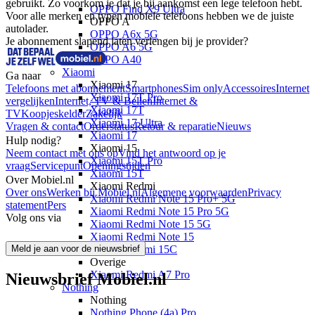
gebruikt. Zo voorkom je dat je bij aankomst een lege telefoon hebt. 
OPPO Find X9 Ultra
Voor alle merken en typen mobiele telefoons hebben we de juiste 
OPPO A
autolader.
OPPO A6x 5G
Je abonnement slapend laten verlengen bij je provider?
OPPO A6 5G
OPPO A40
Xiaomi
Ga naar
Xiaomi 17
Telefoons met abonnement
Smartphones
Sim only
Accessoires
Internet
Xiaomi 17T Pro
vergelijken
Internet, TV & Bellen
Internet &
Xiaomi 17T
TV
Koopjeskelder
Zakelijk
Xiaomi 17 Ultra
Vragen & contact
Orderstatus
Retour & reparatie
Nieuws
Xiaomi 17
Hulp nodig?
Xiaomi 15
Neem contact met ons op
Vind het antwoord op je
Xiaomi 15T Pro
vraag
Servicepunt
Openingstijden
Xiaomi 15T
Over Mobiel.nl
Xiaomi Redmi
Over ons
Werken bij Mobiel.nl
Algemene voorwaarden
Privacy
Xiaomi Redmi Note 15 Pro+ 5G
statement
Pers
Xiaomi Redmi Note 15 Pro 5G
Volg ons via
Xiaomi Redmi Note 15 5G
Xiaomi Redmi Note 15
Meld je aan voor de nieuwsbrief
Xiaomi Redmi 15C
Overige
Xiaomi Redmi A7 Pro
Nieuwsbrief Mobiel.nl
Nothing
Nothing
Nothing Phone (4a) Pro