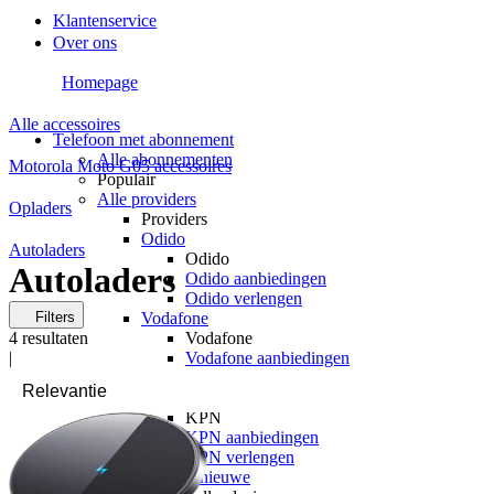
Klantenservice
Over ons
Homepage
Alle accessoires
Telefoon met abonnement
Alle abonnementen
Motorola Moto G05 accessoires
Populair
Alle providers
Opladers
Providers
Odido
Autoladers
Odido
Autoladers
Odido aanbiedingen
Odido verlengen
Filters
Vodafone
4
resultaten
Vodafone
|
Vodafone aanbiedingen
Vodafone verlengen
KPN
KPN
KPN aanbiedingen
KPN verlengen
hollandsnieuwe