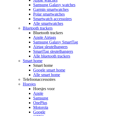
Apple watches
Samsung Galaxy watches
Garmin smartwatches
Polar smartwatches
Smartwatch accessoires
Alle smartwatches
Bluetooth trackers
Bluetooth trackers
Apple Airtags
Samsung Galaxy SmartTag
Airtag sleutelhangers
SmartTag sleutelhangers
Alle bluetooth trackers
Smart home
Smart home
Google smart home
Alle smart home
Telefoonaccessoires
Hoesjes
Hoesjes voor
Apple
Samsung
OnePlus
Motorola
Google