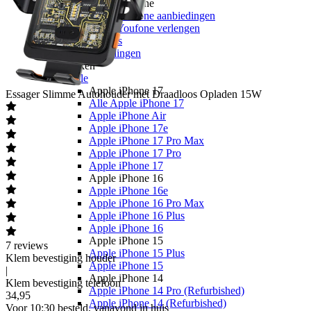
Youfone
Youfone aanbiedingen
Youfone verlengen
Alle telefoons
Alle aanbiedingen
Merken
Apple
Apple iPhone 17
Essager
Slimme Autohouder met Draadloos Opladen 15W
Alle Apple iPhone 17
Apple iPhone Air
Apple iPhone 17e
Apple iPhone 17 Pro Max
Apple iPhone 17 Pro
Apple iPhone 17
Apple iPhone 16
Apple iPhone 16e
Apple iPhone 16 Pro Max
Apple iPhone 16 Plus
Apple iPhone 16
Apple iPhone 15
7
reviews
Apple iPhone 15 Plus
Klem bevestiging houder
Apple iPhone 15
|
Apple iPhone 14
Klem bevestiging telefoon
Apple iPhone 14 Pro (Refurbished)
34
,
95
Apple iPhone 14 (Refurbished)
Voor 10:30 besteld, vanavond in huis