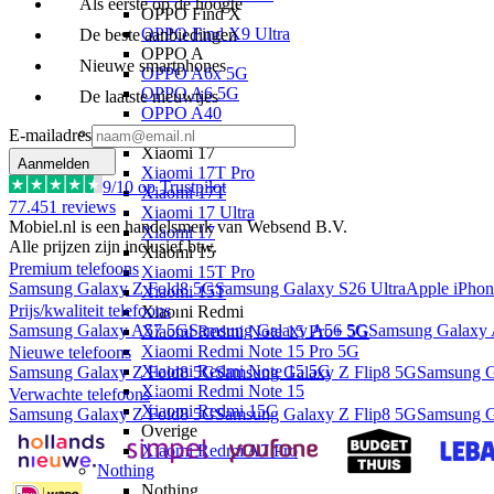
Als eerste op de hoogte
OPPO Find X
OPPO Find X9 Ultra
De beste aanbiedingen
OPPO A
Nieuwe smartphones
OPPO A6x 5G
OPPO A6 5G
De laatste nieuwtjes
OPPO A40
Xiaomi
E-mailadres
Xiaomi 17
Aanmelden
Xiaomi 17T Pro
9
/10 op Trustpilot
Xiaomi 17T
77.451
reviews
Xiaomi 17 Ultra
Mobiel.nl is een handelsmerk van Websend B.V.
Xiaomi 17
Alle prijzen zijn inclusief btw.
Xiaomi 15
Premium telefoons
Xiaomi 15T Pro
Samsung Galaxy Z Fold8 5G
Samsung Galaxy S26 Ultra
Apple iPhon
Xiaomi 15T
Prijs/kwaliteit telefoons
Xiaomi Redmi
Samsung Galaxy A57 5G
Samsung Galaxy A56 5G
Samsung Galaxy
Xiaomi Redmi Note 15 Pro+ 5G
Xiaomi Redmi Note 15 Pro 5G
Nieuwe telefoons
Xiaomi Redmi Note 15 5G
Samsung Galaxy Z Fold8 5G
Samsung Galaxy Z Flip8 5G
Samsung G
Xiaomi Redmi Note 15
Verwachte telefoons
Xiaomi Redmi 15C
Samsung Galaxy Z Fold8 5G
Samsung Galaxy Z Flip8 5G
Samsung G
Overige
Xiaomi Redmi A7 Pro
Nothing
Nothing