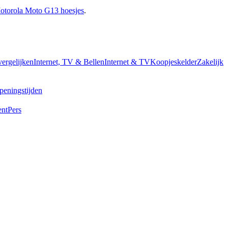
otorola Moto G13 hoesjes
.
vergelijken
Internet, TV & Bellen
Internet & TV
Koopjeskelder
Zakelijk
peningstijden
ent
Pers