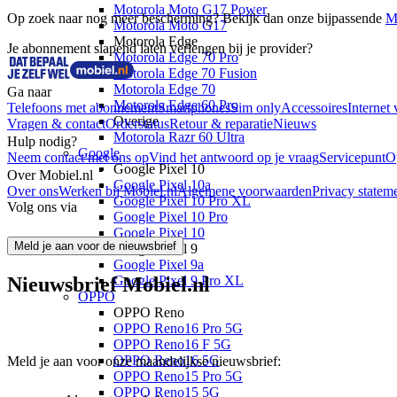
Motorola Moto G17 Power
Op zoek naar nog meer bescherming? Bekijk dan onze bijpassende 
M
Motorola Moto G17
Motorola Edge
Je abonnement slapend laten verlengen bij je provider?
Motorola Edge 70 Pro
Motorola Edge 70 Fusion
Motorola Edge 70
Ga naar
Motorola Edge 60 Pro
Telefoons met abonnement
Smartphones
Sim only
Accessoires
Internet 
Overige
Vragen & contact
Orderstatus
Retour & reparatie
Nieuws
Motorola Razr 60 Ultra
Hulp nodig?
Google
Neem contact met ons op
Vind het antwoord op je vraag
Servicepunt
O
Google Pixel 10
Over Mobiel.nl
Google Pixel 10a
Over ons
Werken bij Mobiel.nl
Algemene voorwaarden
Privacy statem
Google Pixel 10 Pro XL
Volg ons via
Google Pixel 10 Pro
Google Pixel 10
Meld je aan voor de nieuwsbrief
Google Pixel 9
Google Pixel 9a
Nieuwsbrief Mobiel.nl
Google Pixel 9 Pro XL
OPPO
OPPO Reno
OPPO Reno16 Pro 5G
OPPO Reno16 F 5G
OPPO Reno16 5G
Meld je aan voor onze maandelijkse nieuwsbrief:
OPPO Reno15 Pro 5G
OPPO Reno15 5G