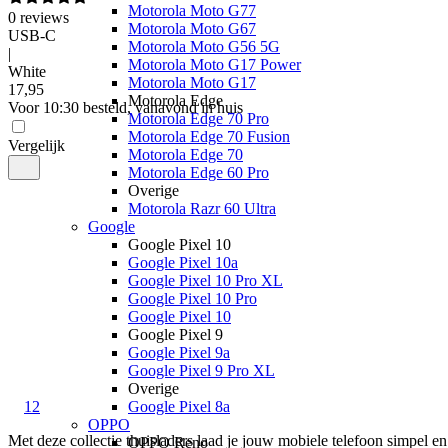
Motorola Moto G77
0
reviews
Motorola Moto G67
USB-C
Motorola Moto G56 5G
|
Motorola Moto G17 Power
White
Motorola Moto G17
17
,
95
Motorola Edge
Voor 10:30 besteld, vanavond in huis
Motorola Edge 70 Pro
Motorola Edge 70 Fusion
Vergelijk
Motorola Edge 70
Motorola Edge 60 Pro
Overige
Motorola Razr 60 Ultra
Google
Google Pixel 10
Google Pixel 10a
Google Pixel 10 Pro XL
Google Pixel 10 Pro
Google Pixel 10
Google Pixel 9
Google Pixel 9a
Google Pixel 9 Pro XL
Overige
1
2
Google Pixel 8a
OPPO
Met deze collectie thuisladers laad je jouw mobiele telefoon simpel en 
OPPO Reno