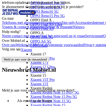
telefoon-oplader in het stopcontact kan steken.
OPPO Reno16 Pro 5G
Je abonnement slapend laten verlengen bij je provider?
OPPO Reno16 F 5G
OPPO Reno16 5G
OPPO Reno15 Pro 5G
Ga naar
OPPO Find X
Telefoons met abonnement
Smartphones
Sim only
Accessoires
Internet 
OPPO Find X9 Ultra
Vragen & contact
Orderstatus
Retour & reparatie
Nieuws
OPPO Find X9
Hulp nodig?
OPPO A
Neem contact met ons op
Vind het antwoord op je vraag
Servicepunt
O
OPPO A6x 5G
Over Mobiel.nl
OPPO A6 5G
Over ons
Werken bij Mobiel.nl
Algemene voorwaarden
Privacy statem
OPPO A40
Volg ons via
Xiaomi
Xiaomi 17
Xiaomi 17T Pro
Meld je aan voor de nieuwsbrief
Xiaomi 17T
Xiaomi 17 Ultra
Nieuwsbrief Mobiel.nl
Xiaomi 17
Xiaomi 15
Xiaomi 15T Pro
Xiaomi 15T
Xiaomi Redmi
Meld je aan voor onze maandelijkse nieuwsbrief:
Xiaomi Redmi Note 15 Pro+ 5G
Xiaomi Redmi Note 15 Pro 5G
Als eerste op de hoogte
Xiaomi Redmi Note 15 5G
Xiaomi Redmi Note 15