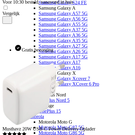
Voor 10:30 besteld, vanavond in huis
Samsung Galaxy S24 FE
Samsung Galaxy A
Vergelijk
Samsung Galaxy A57 5G
Samsung Galaxy A56 5G
Samsung Galaxy A55 5G
Samsung Galaxy A37 5G
Samsung Galaxy A36 5G
Samsung Galaxy A35 5G
Samsung Galaxy A27 5G
Gratis bezorging
Samsung Galaxy A26 5G
Samsung Galaxy A17 5G
Samsung Galaxy A17
Samsung Galaxy A16
Samsung Galaxy X
Samsung Galaxy Xcover 7
Samsung Galaxy XCover 6 Pro
OnePlus
OnePlus Nord
OnePlus Nord 5
Overige
OnePlus 15
Motorola
Motorola Moto G
Motorola Moto G87 5G
Musthavz
20W USB-C Power Delivery Oplader
Motorola Moto G86 5G