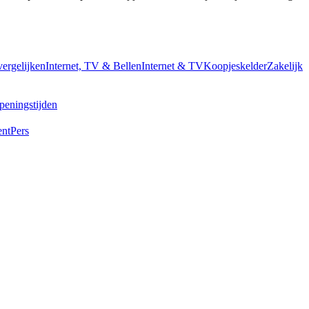
vergelijken
Internet, TV & Bellen
Internet & TV
Koopjeskelder
Zakelijk
peningstijden
ent
Pers