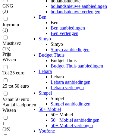
hollandsnieuwe
GNG
hollandsnieuwe aanbiedingen
(
2
)
hollandsnieuwe verlengen
Ben
Ben
Joyroom
Ben aanbiedingen
(
1
)
Ben verlengen
Simyo
Musthavz
Simyo
(
15
)
Simyo aanbiedingen
Prijs
Budget Thuis
Wissen
Budget Thuis
Budget Thuis aanbiedingen
Lebara
Tot 25 euro
Lebara
Lebara aanbiedingen
25 tot 50 euro
Lebara verlengen
Simpel
Simpel
Vanaf 50 euro
Simpel aanbiedingen
Aantal laadporten
50+ Mobiel
Wissen
50+ Mobiel
50+ Mobiel aanbiedingen
1
50+ Mobiel verlengen
(
16
)
Youfone