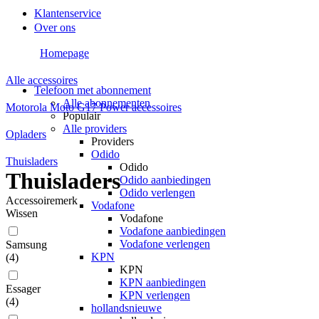
Klantenservice
Over ons
Homepage
Alle accessoires
Telefoon met abonnement
Alle abonnementen
Motorola Moto G17 Power accessoires
Populair
Alle providers
Opladers
Providers
Odido
Thuisladers
Odido
Thuisladers
Odido aanbiedingen
Odido verlengen
Accessoiremerk
Vodafone
Wissen
Vodafone
Vodafone aanbiedingen
Vodafone verlengen
Samsung
KPN
(
4
)
KPN
KPN aanbiedingen
Essager
KPN verlengen
(
4
)
hollandsnieuwe