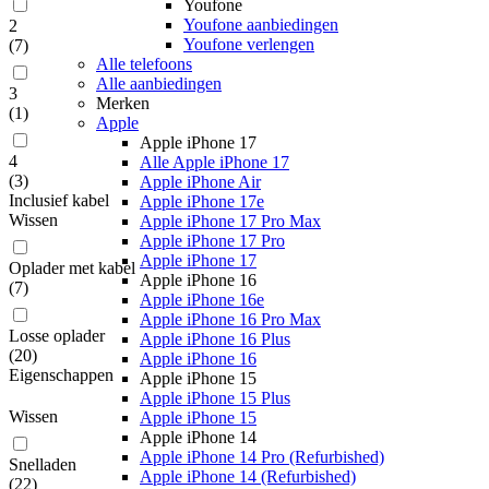
Youfone
Youfone aanbiedingen
2
Youfone verlengen
(
7
)
Alle telefoons
Alle aanbiedingen
3
Merken
(
1
)
Apple
Apple iPhone 17
4
Alle Apple iPhone 17
(
3
)
Apple iPhone Air
Inclusief kabel
Apple iPhone 17e
Wissen
Apple iPhone 17 Pro Max
Apple iPhone 17 Pro
Apple iPhone 17
Oplader met kabel
Apple iPhone 16
(
7
)
Apple iPhone 16e
Apple iPhone 16 Pro Max
Losse oplader
Apple iPhone 16 Plus
(
20
)
Apple iPhone 16
Eigenschappen
Apple iPhone 15
Apple iPhone 15 Plus
Wissen
Apple iPhone 15
Apple iPhone 14
Apple iPhone 14 Pro (Refurbished)
Snelladen
Apple iPhone 14 (Refurbished)
(
22
)