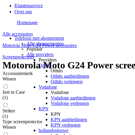
Klantenservice
Over ons
Homepage
Alle accessoires
Telefoon met abonnement
Alle abonnementen
Motorola Moto G24 Power accessoires
Populair
Alle providers
Screenprotectors
Providers
Motorola Moto G24 Power scree
Odido
Odido
Accessoiremerk
Odido aanbiedingen
Wissen
Odido verlengen
Vodafone
Just in Case
Vodafone
(
1
)
Vodafone aanbiedingen
Vodafone verlengen
KPN
Striker
KPN
(
1
)
KPN aanbiedingen
Type screenprotector
KPN verlengen
Wissen
hollandsnieuwe