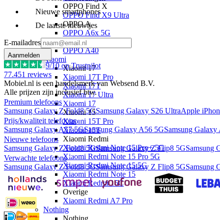
OPPO Find X
Nieuwe smartphones
OPPO Find X9 Ultra
OPPO A
De laatste nieuwtjes
OPPO A6x 5G
OPPO A6 5G
E-mailadres
OPPO A40
Aanmelden
Xiaomi
9
/10 op Trustpilot
Xiaomi 17
77.451
reviews
Xiaomi 17T Pro
Mobiel.nl is een handelsmerk van Websend B.V.
Xiaomi 17T
Alle prijzen zijn inclusief btw.
Xiaomi 17 Ultra
Premium telefoons
Xiaomi 17
Samsung Galaxy Z Fold8 5G
Samsung Galaxy S26 Ultra
Apple iPhon
Xiaomi 15
Prijs/kwaliteit telefoons
Xiaomi 15T Pro
Samsung Galaxy A57 5G
Samsung Galaxy A56 5G
Samsung Galaxy
Xiaomi 15T
Xiaomi Redmi
Nieuwe telefoons
Xiaomi Redmi Note 15 Pro+ 5G
Samsung Galaxy Z Fold8 5G
Samsung Galaxy Z Flip8 5G
Samsung G
Xiaomi Redmi Note 15 Pro 5G
Verwachte telefoons
Xiaomi Redmi Note 15 5G
Samsung Galaxy Z Fold8 5G
Samsung Galaxy Z Flip8 5G
Samsung G
Xiaomi Redmi Note 15
Xiaomi Redmi 15C
Overige
Xiaomi Redmi A7 Pro
Nothing
Nothing