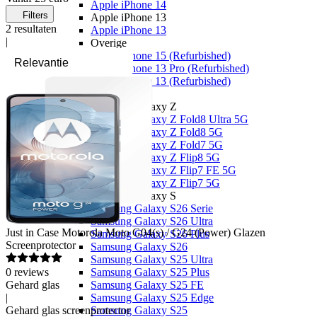
Apple iPhone 14
Filters
Apple iPhone 13
2
resultaten
Apple iPhone 13
|
Overige
Apple iPhone 15 (Refurbished)
Apple iPhone 13 Pro (Refurbished)
Apple iPhone 13 (Refurbished)
Samsung
Samsung Galaxy Z
Samsung Galaxy Z Fold8 Ultra 5G
Samsung Galaxy Z Fold8 5G
Samsung Galaxy Z Fold7 5G
Samsung Galaxy Z Flip8 5G
Samsung Galaxy Z Flip7 FE 5G
Samsung Galaxy Z Flip7 5G
Samsung Galaxy S
Samsung Galaxy S26 Serie
Samsung Galaxy S26 Ultra
Just in Case
Motorola Moto G04(s) / G24 (Power) Glazen
Samsung Galaxy S26 Plus
Screenprotector
Samsung Galaxy S26
Samsung Galaxy S25 Ultra
0
reviews
Samsung Galaxy S25 Plus
Gehard glas
Samsung Galaxy S25 FE
|
Samsung Galaxy S25 Edge
Gehard glas screenprotector
Samsung Galaxy S25