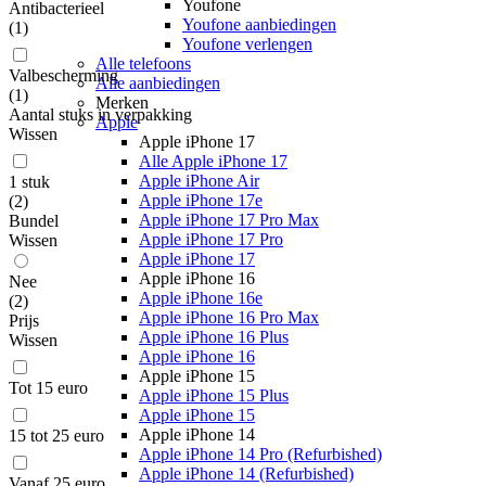
Youfone
Antibacterieel
Youfone aanbiedingen
(
1
)
Youfone verlengen
Alle telefoons
Valbescherming
Alle aanbiedingen
(
1
)
Merken
Aantal stuks in verpakking
Apple
Wissen
Apple iPhone 17
Alle Apple iPhone 17
Apple iPhone Air
1 stuk
Apple iPhone 17e
(
2
)
Apple iPhone 17 Pro Max
Bundel
Apple iPhone 17 Pro
Wissen
Apple iPhone 17
Apple iPhone 16
Nee
Apple iPhone 16e
(
2
)
Apple iPhone 16 Pro Max
Prijs
Apple iPhone 16 Plus
Wissen
Apple iPhone 16
Apple iPhone 15
Tot 15 euro
Apple iPhone 15 Plus
Apple iPhone 15
Apple iPhone 14
15 tot 25 euro
Apple iPhone 14 Pro (Refurbished)
Apple iPhone 14 (Refurbished)
Vanaf 25 euro