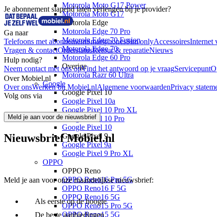
Motorola Moto G17 Power
Je abonnement slapend laten verlengen bij je provider?
Motorola Moto G17
Motorola Edge
Motorola Edge 70 Pro
Ga naar
Motorola Edge 70 Fusion
Telefoons met abonnement
Smartphones
Sim only
Accessoires
Internet 
Motorola Edge 70
Vragen & contact
Orderstatus
Retour & reparatie
Nieuws
Motorola Edge 60 Pro
Hulp nodig?
Overige
Neem contact met ons op
Vind het antwoord op je vraag
Servicepunt
O
Motorola Razr 60 Ultra
Over Mobiel.nl
Google
Over ons
Werken bij Mobiel.nl
Algemene voorwaarden
Privacy statem
Google Pixel 10
Volg ons via
Google Pixel 10a
Google Pixel 10 Pro XL
Meld je aan voor de nieuwsbrief
Google Pixel 10 Pro
Google Pixel 10
Nieuwsbrief Mobiel.nl
Google Pixel 9
Google Pixel 9a
Google Pixel 9 Pro XL
OPPO
OPPO Reno
OPPO Reno16 Pro 5G
Meld je aan voor onze maandelijkse nieuwsbrief:
OPPO Reno16 F 5G
OPPO Reno16 5G
Als eerste op de hoogte
OPPO Reno15 Pro 5G
OPPO Reno15 5G
De beste aanbiedingen