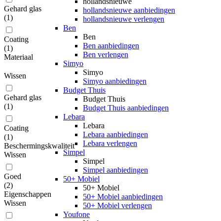
hollandsnieuwe
Gehard glas
hollandsnieuwe aanbiedingen
(
1
)
hollandsnieuwe verlengen
Ben
Ben
Coating
Ben aanbiedingen
(
1
)
Ben verlengen
Materiaal
Simyo
Simyo
Wissen
Simyo aanbiedingen
Budget Thuis
Gehard glas
Budget Thuis
(
1
)
Budget Thuis aanbiedingen
Lebara
Lebara
Coating
Lebara aanbiedingen
(
1
)
Lebara verlengen
Beschermingskwaliteit
Simpel
Wissen
Simpel
Simpel aanbiedingen
Goed
50+ Mobiel
(
2
)
50+ Mobiel
Eigenschappen
50+ Mobiel aanbiedingen
Wissen
50+ Mobiel verlengen
Youfone