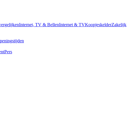
vergelijken
Internet, TV & Bellen
Internet & TV
Koopjeskelder
Zakelijk
peningstijden
ent
Pers