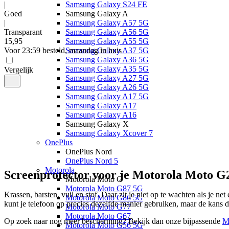
|
Samsung Galaxy S24 FE
Goed
Samsung Galaxy A
|
Samsung Galaxy A57 5G
Transparant
Samsung Galaxy A56 5G
15
,
95
Samsung Galaxy A55 5G
Voor 23:59 besteld, maandag in huis
Samsung Galaxy A37 5G
Samsung Galaxy A36 5G
Samsung Galaxy A35 5G
Vergelijk
Samsung Galaxy A27 5G
Samsung Galaxy A26 5G
Samsung Galaxy A17 5G
Samsung Galaxy A17
Samsung Galaxy A16
Samsung Galaxy X
Samsung Galaxy Xcover 7
OnePlus
OnePlus Nord
OnePlus Nord 5
Motorola
Screenprotector voor je Motorola Moto G
Motorola Moto G
Motorola Moto G87 5G
Krassen, barsten, vuil en stof. Daar zit je niet op te wachten als je net
Motorola Moto G86 5G
kunt je telefoon op precies dezelfde manier gebruiken, maar de kans 
Motorola Moto G77
Motorola Moto G67
Op zoek naar nog meer bescherming? Bekijk dan onze bijpassende 
M
Motorola Moto G56 5G