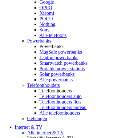
Google
OPPO
Xiaomi
POCO
Nothing
Sony
Alle telefoons
Powerbanks
Powerbanks
MagSafe powerbanks
Laptop powerbanks
Smartwatch powerbanks
Portable power stations
Solar powerbanks
Alle powerbanks
Telefoonhouders
Telefoonhouders
Telefoonhouders auto
Telefoonhouders fiets
Telefoonhouders bureau
Alle telefoonhouders
Geheugen
Internet & TV
Alle internet & TV