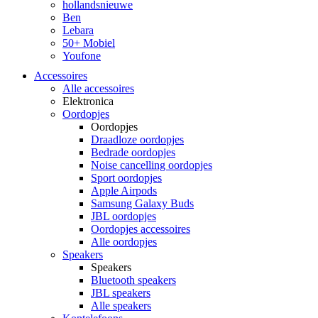
hollandsnieuwe
Ben
Lebara
50+ Mobiel
Youfone
Accessoires
Alle accessoires
Elektronica
Oordopjes
Oordopjes
Draadloze oordopjes
Bedrade oordopjes
Noise cancelling oordopjes
Sport oordopjes
Apple Airpods
Samsung Galaxy Buds
JBL oordopjes
Oordopjes accessoires
Alle oordopjes
Speakers
Speakers
Bluetooth speakers
JBL speakers
Alle speakers