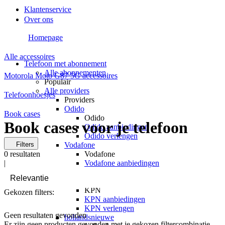
Klantenservice
Over ons
Homepage
Alle accessoires
Telefoon met abonnement
Alle abonnementen
Motorola Moto G87 5G accessoires
Populair
Alle providers
Telefoonhoesjes
Providers
Odido
Book cases
Odido
Book cases voor je telefoon
Odido aanbiedingen
Odido verlengen
Filters
Vodafone
0
resultaten
Vodafone
|
Vodafone aanbiedingen
Vodafone verlengen
KPN
KPN
Gekozen filters:
KPN aanbiedingen
KPN verlengen
Geen resultaten gevonden
hollandsnieuwe
Er zijn geen producten gevonden met je gekozen filtercombinatie.