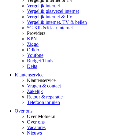
Vergelijk Internet & TV
Vergelijk internet
Vergelijk glasvezel internet
Vergelijk internet & TV
Vergelijk internet, TV & bellen
5G Klik&Klaar internet
Providers
KPN
Ziggo
Odido
Youfone
Budget Thuis
Delta
Klantenservice
Klantenservice
Vragen & contact
Zakelijk
Retour & reparatie
Telefoon inruilen
Over ons
Over Mobiel.nl
Over ons
Vacatures
Nieuws