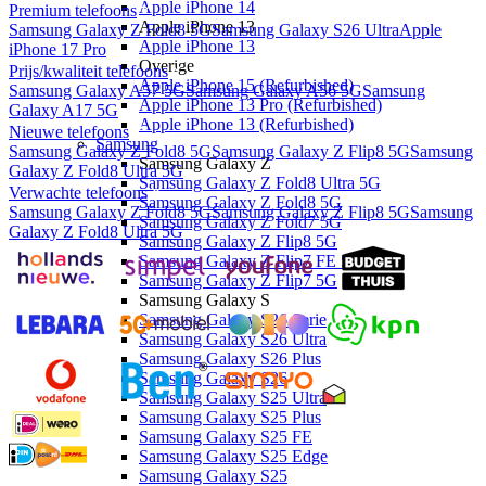
Apple iPhone 14
Premium telefoons
Apple iPhone 13
Samsung Galaxy Z Fold8 5G
Samsung Galaxy S26 Ultra
Apple
Apple iPhone 13
iPhone 17 Pro
Overige
Prijs/kwaliteit telefoons
Apple iPhone 15 (Refurbished)
Samsung Galaxy A57 5G
Samsung Galaxy A56 5G
Samsung
Apple iPhone 13 Pro (Refurbished)
Galaxy A17 5G
Apple iPhone 13 (Refurbished)
Nieuwe telefoons
Samsung
Samsung Galaxy Z Fold8 5G
Samsung Galaxy Z Flip8 5G
Samsung
Samsung Galaxy Z
Galaxy Z Fold8 Ultra 5G
Samsung Galaxy Z Fold8 Ultra 5G
Verwachte telefoons
Samsung Galaxy Z Fold8 5G
Samsung Galaxy Z Fold8 5G
Samsung Galaxy Z Flip8 5G
Samsung
Samsung Galaxy Z Fold7 5G
Galaxy Z Fold8 Ultra 5G
Samsung Galaxy Z Flip8 5G
Samsung Galaxy Z Flip7 FE 5G
Samsung Galaxy Z Flip7 5G
Samsung Galaxy S
Samsung Galaxy S26 Serie
Samsung Galaxy S26 Ultra
Samsung Galaxy S26 Plus
Samsung Galaxy S26
Samsung Galaxy S25 Ultra
Samsung Galaxy S25 Plus
Samsung Galaxy S25 FE
Samsung Galaxy S25 Edge
Samsung Galaxy S25