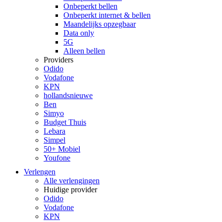
Onbeperkt bellen
Onbeperkt internet & bellen
Maandelijks opzegbaar
Data only
5G
Alleen bellen
Providers
Odido
Vodafone
KPN
hollandsnieuwe
Ben
Simyo
Budget Thuis
Lebara
Simpel
50+ Mobiel
Youfone
Verlengen
Alle verlengingen
Huidige provider
Odido
Vodafone
KPN