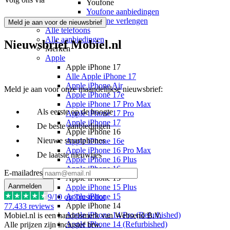
Youfone
Youfone aanbiedingen
Youfone verlengen
Meld je aan voor de nieuwsbrief
Alle telefoons
Alle aanbiedingen
Nieuwsbrief Mobiel.nl
Merken
Apple
Apple iPhone 17
Alle Apple iPhone 17
Apple iPhone Air
Meld je aan voor onze maandelijkse nieuwsbrief:
Apple iPhone 17e
Apple iPhone 17 Pro Max
Als eerste op de hoogte
Apple iPhone 17 Pro
Apple iPhone 17
De beste aanbiedingen
Apple iPhone 16
Nieuwe smartphones
Apple iPhone 16e
Apple iPhone 16 Pro Max
De laatste nieuwtjes
Apple iPhone 16 Plus
Apple iPhone 16
E-mailadres
Apple iPhone 15
Aanmelden
Apple iPhone 15 Plus
Apple iPhone 15
9
/10 op Trustpilot
Apple iPhone 14
77.433
reviews
Apple iPhone 14 Pro (Refurbished)
Mobiel.nl is een handelsmerk van Websend B.V.
Apple iPhone 14 (Refurbished)
Alle prijzen zijn inclusief btw.