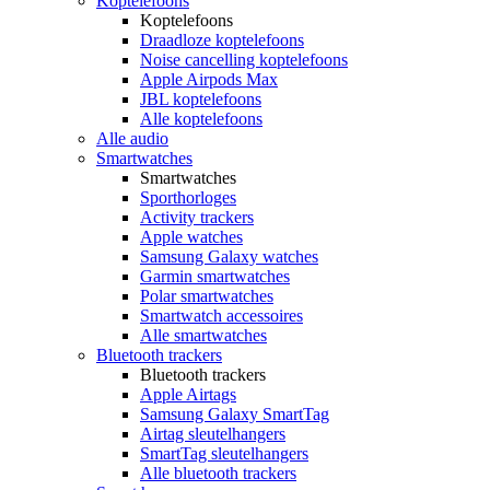
Koptelefoons
Koptelefoons
Draadloze koptelefoons
Noise cancelling koptelefoons
Apple Airpods Max
JBL koptelefoons
Alle koptelefoons
Alle audio
Smartwatches
Smartwatches
Sporthorloges
Activity trackers
Apple watches
Samsung Galaxy watches
Garmin smartwatches
Polar smartwatches
Smartwatch accessoires
Alle smartwatches
Bluetooth trackers
Bluetooth trackers
Apple Airtags
Samsung Galaxy SmartTag
Airtag sleutelhangers
SmartTag sleutelhangers
Alle bluetooth trackers