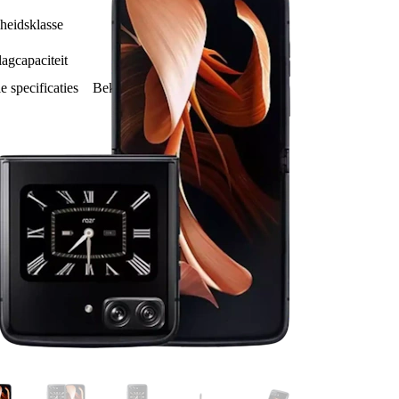
Zeer Snel
heidsklasse
256GB
agcapaciteit
e specificaties
Bekijk alle specificaties