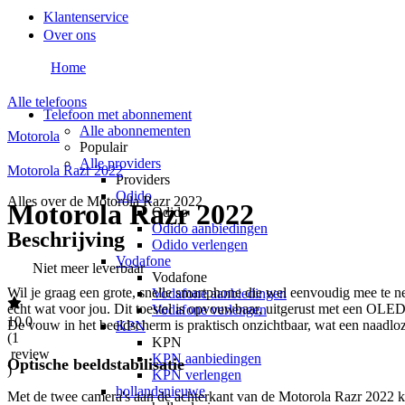
Klantenservice
Over ons
Home
Alle telefoons
Telefoon met abonnement
Alle abonnementen
Motorola
Populair
Alle providers
Motorola Razr 2022
Providers
Odido
Alles over de
Motorola Razr 2022
Motorola Razr 2022
Odido
Odido aanbiedingen
Beschrijving
Odido verlengen
Vodafone
Niet meer leverbaar
Vodafone
Wil je graag een grote, snelle smartphone die wel eenvoudig mee te
Vodafone aanbiedingen
echt wat voor jou. Dit toestel is opvouwbaar, uitgerust met een OLED
Vodafone verlengen
10,0
De vouw in het beeldscherm is praktisch onzichtbaar, wat een naadloze
KPN
(
1
KPN
review
KPN aanbiedingen
Optische beeldstabilisatie
)
KPN verlengen
hollandsnieuwe
Met de twee camera's aan de achterkant van de Motorola Razr 2022 ka