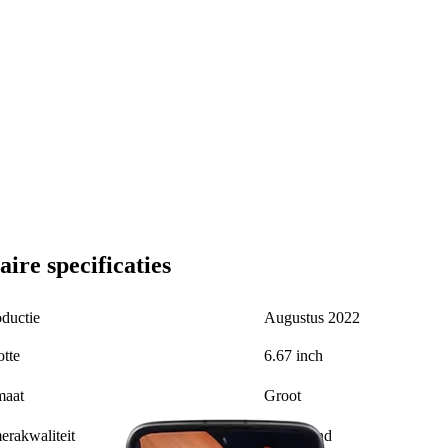
aire
specificaties
oductie
Augustus 2022
6.67 inch
tte
Groot
maat
Uitstekend
rakwaliteit