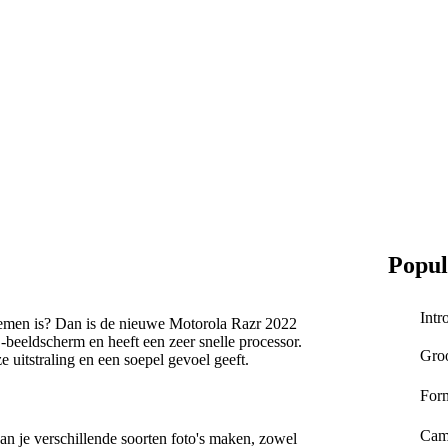
Popul
Intr
 nemen is? Dan is de nieuwe Motorola Razr 2022
-beeldscherm en heeft een zeer snelle processor.
Groo
 uitstraling en een soepel gevoel geeft.
For
Came
n je verschillende soorten foto's maken, zowel