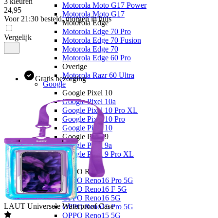
3 kleuren
Motorola Moto G17 Power
24
,
95
Motorola Moto G17
Voor 21:30 besteld, morgen in huis
Motorola Edge
Motorola Edge 70 Pro
Vergelijk
Motorola Edge 70 Fusion
Motorola Edge 70
Motorola Edge 60 Pro
Overige
Motorola Razr 60 Ultra
Gratis bezorging
Google
Google Pixel 10
Google Pixel 10a
Google Pixel 10 Pro XL
Google Pixel 10 Pro
Google Pixel 10
Google Pixel 9
Google Pixel 9a
Google Pixel 9 Pro XL
OPPO
OPPO Reno
OPPO Reno16 Pro 5G
OPPO Reno16 F 5G
OPPO Reno16 5G
LAUT
Universele Waterproof Case
OPPO Reno15 Pro 5G
OPPO Reno15 5G