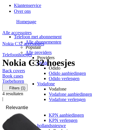
Klantenservice
Over ons
Homepage
Alle accessoires
Telefoon met abonnement
Alle abonnementen
Nokia C32 accessoires
Populair
Alle providers
Telefoonhoesjes
Providers
Nokia C32 hoesjes
Odido
Odido
Back covers
Odido aanbiedingen
Book cases
Odido verlengen
Toebehoren
Vodafone
Filters
(1)
Vodafone
4
resultaten
Vodafone aanbiedingen
|
Vodafone verlengen
KPN
KPN
KPN aanbiedingen
KPN verlengen
hollandsnieuwe