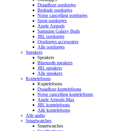
Draadloze oordopjes
Bedrade oordopjes
Noise cancelling oordopjes
Sport oordopjes
Apple Airpods
Samsung Galaxy Buds
JBL oordopjes
Oordopjes accessoires
Alle oordopjes
Speakers
Speakers
Bluetooth speakers
JBL speakers
Alle speakers
Koptelefoons
Koptelefoons
Draadloze koptelefoons
Noise cancelling koptelefoons
Apple Airpods Max
JBL koptelefoons
Alle koptelefoons
Alle audio
Smartwatches
Smartwatches