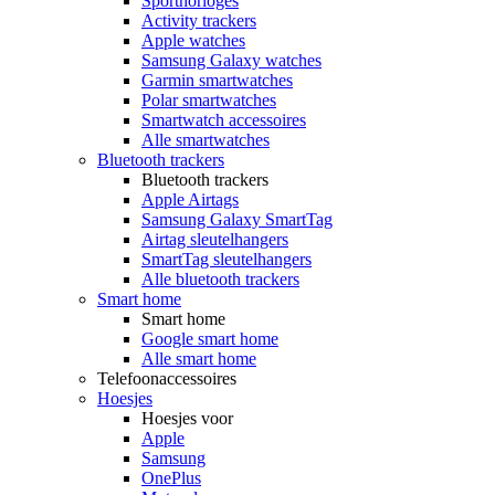
Sporthorloges
Activity trackers
Apple watches
Samsung Galaxy watches
Garmin smartwatches
Polar smartwatches
Smartwatch accessoires
Alle smartwatches
Bluetooth trackers
Bluetooth trackers
Apple Airtags
Samsung Galaxy SmartTag
Airtag sleutelhangers
SmartTag sleutelhangers
Alle bluetooth trackers
Smart home
Smart home
Google smart home
Alle smart home
Telefoonaccessoires
Hoesjes
Hoesjes voor
Apple
Samsung
OnePlus