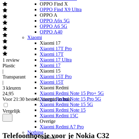
OPPO Find X
OPPO Find X9 Ultra
OPPO A
OPPO A6x 5G
OPPO A6 5G
OPPO A40
Xiaomi
Xiaomi 17
Xiaomi 17T Pro
Xiaomi 17T
Xiaomi 17 Ultra
1
review
Xiaomi 17
Plastic
Xiaomi 15
|
Xiaomi 15T Pro
Transparant
Xiaomi 15T
|
Xiaomi Redmi
3 kleuren
Xiaomi Redmi Note 15 Pro+ 5G
24
,
95
Xiaomi Redmi Note 15 Pro 5G
Voor 21:30 besteld, morgen in huis
Xiaomi Redmi Note 15 5G
Xiaomi Redmi Note 15
Vergelijk
Xiaomi Redmi 15C
Overige
Xiaomi Redmi A7 Pro
Nothing
Telefoonhoesje voor je Nokia C32
Nothing