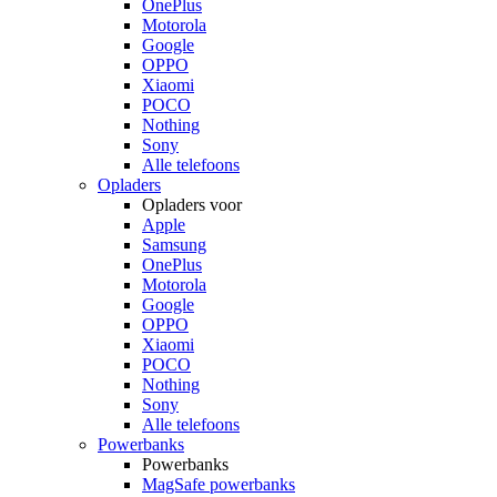
OnePlus
Motorola
Google
OPPO
Xiaomi
POCO
Nothing
Sony
Alle telefoons
Opladers
Opladers voor
Apple
Samsung
OnePlus
Motorola
Google
OPPO
Xiaomi
POCO
Nothing
Sony
Alle telefoons
Powerbanks
Powerbanks
MagSafe powerbanks