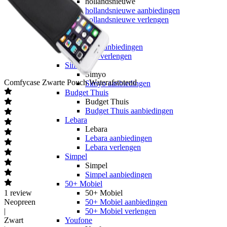
hollandsnieuwe
hollandsnieuwe aanbiedingen
hollandsnieuwe verlengen
Ben
Ben
Ben aanbiedingen
Ben verlengen
Simyo
Simyo
Comfycase
Zwarte Pouch Waterafstotend
Simyo aanbiedingen
Budget Thuis
Budget Thuis
Budget Thuis aanbiedingen
Lebara
Lebara
Lebara aanbiedingen
Lebara verlengen
Simpel
Simpel
Simpel aanbiedingen
50+ Mobiel
1
review
50+ Mobiel
Neopreen
50+ Mobiel aanbiedingen
|
50+ Mobiel verlengen
Zwart
Youfone