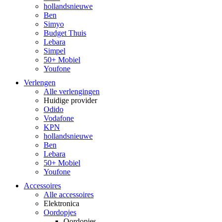
hollandsnieuwe
Ben
Simyo
Budget Thuis
Lebara
Simpel
50+ Mobiel
Youfone
Verlengen
Alle verlengingen
Huidige provider
Odido
Vodafone
KPN
hollandsnieuwe
Ben
Lebara
50+ Mobiel
Youfone
Accessoires
Alle accessoires
Elektronica
Oordopjes
Oordopjes