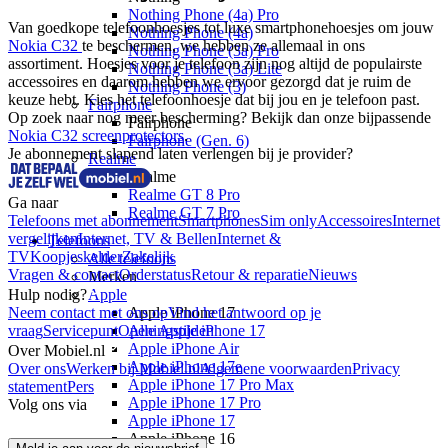
Nothing Phone (4a) Pro
Van goedkope telefoonhoesjes tot luxe smartphonehoesjes om jouw 
Nothing Phone (4a)
Nokia C32 
te beschermen, we hebben ze allemaal in ons 
Nothing Phone (3a) Pro
assortiment. Hoesjes voor je telefoon zijn nog altijd de populairste 
Nothing Phone (3a) Lite
accessoires en daarom hebben we ervoor gezorgd dat je ruim de 
Nothing Phone (3)
keuze hebt. Kies het telefoonhoesje dat bij jou en je telefoon past.  
Fairphone
Op zoek naar nog meer bescherming? Bekijk dan onze bijpassende 
Fairphone
Nokia C32 screenprotectors
.
Fairphone (Gen. 6)
Je abonnement slapend laten verlengen bij je provider?
Realme
Realme
Realme GT 8 Pro
Ga naar
Realme GT 7 Pro
Telefoons met abonnement
Smartphones
Sim only
Accessoires
Internet
vergelijken
Internet, TV & Bellen
Internet &
Telefoons
TV
Koopjeskelder
Zakelijk
Alle telefoons
Vragen & contact
Orderstatus
Retour & reparatie
Nieuws
Merken
Hulp nodig?
Apple
Neem contact met ons op
Apple iPhone 17
Vind het antwoord op je
vraag
Servicepunt
Openingstijden
Alle Apple iPhone 17
Apple iPhone Air
Over Mobiel.nl
Apple iPhone 17e
Over ons
Werken bij Mobiel.nl
Algemene voorwaarden
Privacy
Apple iPhone 17 Pro Max
statement
Pers
Apple iPhone 17 Pro
Volg ons via
Apple iPhone 17
Apple iPhone 16