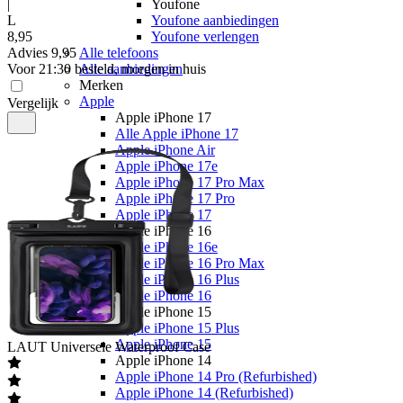
|
Youfone
L
Youfone aanbiedingen
8
,
95
Youfone verlengen
Advies
9,95
Alle telefoons
Voor 21:30 besteld, morgen in huis
Alle aanbiedingen
Merken
Apple
Vergelijk
Apple iPhone 17
Alle Apple iPhone 17
Apple iPhone Air
Apple iPhone 17e
Apple iPhone 17 Pro Max
Apple iPhone 17 Pro
Apple iPhone 17
Apple iPhone 16
Apple iPhone 16e
Apple iPhone 16 Pro Max
Apple iPhone 16 Plus
Apple iPhone 16
Apple iPhone 15
Apple iPhone 15 Plus
Apple iPhone 15
LAUT
Universele Waterproof Case
Apple iPhone 14
Apple iPhone 14 Pro (Refurbished)
Apple iPhone 14 (Refurbished)