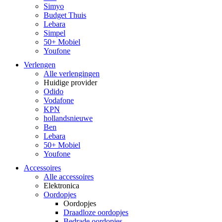
Simyo
Budget Thuis
Lebara
Simpel
50+ Mobiel
Youfone
Verlengen
Alle verlengingen
Huidige provider
Odido
Vodafone
KPN
hollandsnieuwe
Ben
Lebara
50+ Mobiel
Youfone
Accessoires
Alle accessoires
Elektronica
Oordopjes
Oordopjes
Draadloze oordopjes
Bedrade oordopjes