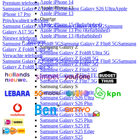
Apple iPhone 14
Premium telefoons
Apple iPhone 13
Samsung Galaxy Z Fold8 5G
Samsung Galaxy S26 Ultra
Apple
Apple iPhone 13
iPhone 17 Pro
Overige
Prijs/kwaliteit telefoons
Apple iPhone 15 (Refurbished)
Samsung Galaxy A57 5G
Samsung Galaxy A56 5G
Samsung
Apple iPhone 13 Pro (Refurbished)
Galaxy A17 5G
Apple iPhone 13 (Refurbished)
Nieuwe telefoons
Samsung
Samsung Galaxy Z Fold8 5G
Samsung Galaxy Z Flip8 5G
Samsung
Samsung Galaxy Z
Galaxy Z Fold8 Ultra 5G
Samsung Galaxy Z Fold8 Ultra 5G
Verwachte telefoons
Samsung Galaxy Z Fold8 5G
Samsung Galaxy Z Fold8 5G
Samsung Galaxy Z Flip8 5G
Samsung
Samsung Galaxy Z Fold7 5G
Galaxy Z Fold8 Ultra 5G
Samsung Galaxy Z Flip8 5G
Samsung Galaxy Z Flip7 FE 5G
Samsung Galaxy Z Flip7 5G
Samsung Galaxy S
Samsung Galaxy S26 Serie
Samsung Galaxy S26 Ultra
Samsung Galaxy S26 Plus
Samsung Galaxy S26
Samsung Galaxy S25 Ultra
Samsung Galaxy S25 Plus
Samsung Galaxy S25 FE
Samsung Galaxy S25 Edge
Samsung Galaxy S25