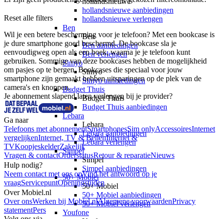
hollandsnieuwe
hollandsnieuwe aanbiedingen
Reset alle filters
hollandsnieuwe verlengen
Ben
Wil je een betere bescherming voor je telefoon? Met een bookcase is 
Ben
je dure smartphone goed beschermd. De bookcase sla je 
Ben aanbiedingen
eenvoudigweg open als een boek, waarna je je telefoon kunt 
Ben verlengen
gebruiken. Sommige van deze bookcases hebben de mogelijkheid 
Simyo
om pasjes op te bergen. Bookcases die speciaal voor jouw 
Simyo
smartphone zijn gemaakt hebben uitsparingen op de plek van de 
Simyo aanbiedingen
camera's en knoppen.
Budget Thuis
Je abonnement slapend laten verlengen bij je provider?
Budget Thuis
Budget Thuis aanbiedingen
Lebara
Ga naar
Lebara
Telefoons met abonnement
Smartphones
Sim only
Accessoires
Internet
Lebara aanbiedingen
vergelijken
Internet, TV & Bellen
Internet &
Lebara verlengen
TV
Koopjeskelder
Zakelijk
Simpel
Vragen & contact
Orderstatus
Retour & reparatie
Nieuws
Simpel
Hulp nodig?
Simpel aanbiedingen
Neem contact met ons op
Vind het antwoord op je
50+ Mobiel
vraag
Servicepunt
Openingstijden
50+ Mobiel
Over Mobiel.nl
50+ Mobiel aanbiedingen
Over ons
Werken bij Mobiel.nl
Algemene voorwaarden
Privacy
50+ Mobiel verlengen
statement
Pers
Youfone
Volg ons via