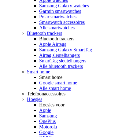
Apple watches
Samsung Galaxy watches
Garmin smartwatches
Polar smartwatches
Smartwatch accessoires
Alle smartwatches
Bluetooth trackers
Bluetooth trackers
Apple Airtags
Samsung Galaxy SmartTag
Airtag sleutelhangers
SmartTag sleutelhangers
Alle bluetooth trackers
Smart home
Smart home
Google smart home
Alle smart home
Telefoonaccessoires
Hoesjes
Hoesjes voor
Apple
Samsung
OnePlus
Motorola
Google