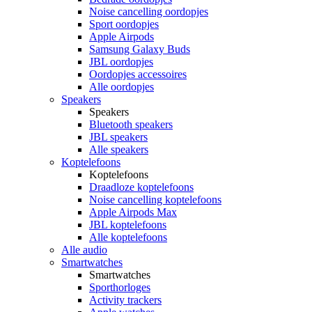
Noise cancelling oordopjes
Sport oordopjes
Apple Airpods
Samsung Galaxy Buds
JBL oordopjes
Oordopjes accessoires
Alle oordopjes
Speakers
Speakers
Bluetooth speakers
JBL speakers
Alle speakers
Koptelefoons
Koptelefoons
Draadloze koptelefoons
Noise cancelling koptelefoons
Apple Airpods Max
JBL koptelefoons
Alle koptelefoons
Alle audio
Smartwatches
Smartwatches
Sporthorloges
Activity trackers