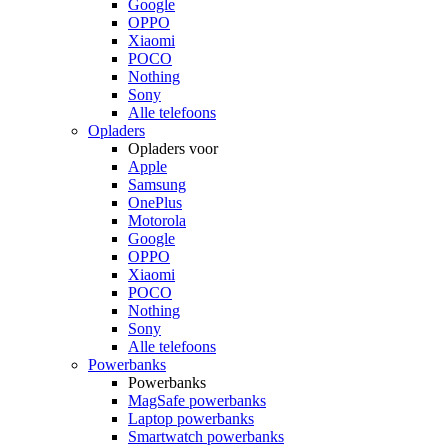
Google
OPPO
Xiaomi
POCO
Nothing
Sony
Alle telefoons
Opladers
Opladers voor
Apple
Samsung
OnePlus
Motorola
Google
OPPO
Xiaomi
POCO
Nothing
Sony
Alle telefoons
Powerbanks
Powerbanks
MagSafe powerbanks
Laptop powerbanks
Smartwatch powerbanks