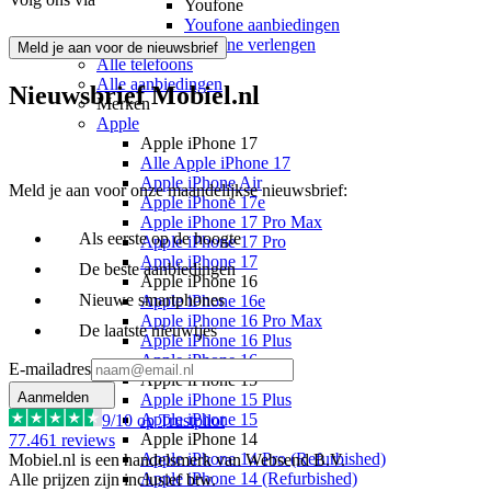
Youfone
Youfone aanbiedingen
Youfone verlengen
Meld je aan voor de nieuwsbrief
Alle telefoons
Alle aanbiedingen
Nieuwsbrief Mobiel.nl
Merken
Apple
Apple iPhone 17
Alle Apple iPhone 17
Apple iPhone Air
Meld je aan voor onze maandelijkse nieuwsbrief:
Apple iPhone 17e
Apple iPhone 17 Pro Max
Als eerste op de hoogte
Apple iPhone 17 Pro
Apple iPhone 17
De beste aanbiedingen
Apple iPhone 16
Nieuwe smartphones
Apple iPhone 16e
Apple iPhone 16 Pro Max
De laatste nieuwtjes
Apple iPhone 16 Plus
Apple iPhone 16
E-mailadres
Apple iPhone 15
Aanmelden
Apple iPhone 15 Plus
Apple iPhone 15
9
/10 op Trustpilot
Apple iPhone 14
77.461
reviews
Apple iPhone 14 Pro (Refurbished)
Mobiel.nl is een handelsmerk van Websend B.V.
Apple iPhone 14 (Refurbished)
Alle prijzen zijn inclusief btw.