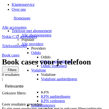
Klantenservice
Over ons
Homepage
Alle accessoires
Telefoon met abonnement
Alle abonnementen
Nokia C32 accessoires
Populair
Alle providers
Telefoonhoesjes
Providers
Odido
Book cases
Odido
Book cases voor je telefoon
Odido aanbiedingen
Odido verlengen
Filters
Vodafone
0
resultaten
Vodafone
|
Vodafone aanbiedingen
Vodafone verlengen
KPN
KPN
Gekozen filters:
KPN aanbiedingen
KPN verlengen
Geen resultaten gevonden
hollandsnieuwe
Er zijn geen producten gevonden met je gekozen filtercombinatie.