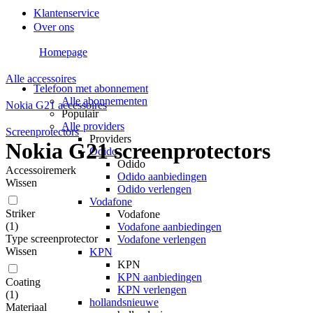
Klantenservice
Over ons
Homepage
Alle accessoires
Telefoon met abonnement
Alle abonnementen
Nokia G21 accessoires
Populair
Alle providers
Screenprotectors
Providers
Nokia G21 screenprotectors
Odido
Odido
Accessoiremerk
Odido aanbiedingen
Wissen
Odido verlengen
Vodafone
Striker
Vodafone
(
1
)
Vodafone aanbiedingen
Type screenprotector
Vodafone verlengen
Wissen
KPN
KPN
KPN aanbiedingen
Coating
KPN verlengen
(
1
)
hollandsnieuwe
Materiaal