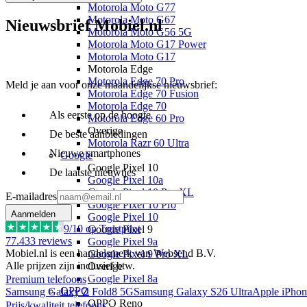
Motorola Moto G77
Motorola Moto G67
Nieuwsbrief Mobiel.nl
Motorola Moto G56 5G
Motorola Moto G17 Power
Motorola Moto G17
Motorola Edge
Motorola Edge 70 Pro
Meld je aan voor onze maandelijkse nieuwsbrief:
Motorola Edge 70 Fusion
Motorola Edge 70
Als eerste op de hoogte
Motorola Edge 60 Pro
Overige
De beste aanbiedingen
Motorola Razr 60 Ultra
Nieuwe smartphones
Google
Google Pixel 10
De laatste nieuwtjes
Google Pixel 10a
Google Pixel 10 Pro XL
E-mailadres
Google Pixel 10 Pro
Aanmelden
Google Pixel 10
9
/10 op Trustpilot
Google Pixel 9
77.433
reviews
Google Pixel 9a
Mobiel.nl is een handelsmerk van Websend B.V.
Google Pixel 9 Pro XL
Alle prijzen zijn inclusief btw.
Overige
Google Pixel 8a
Premium telefoons
OPPO
Samsung Galaxy Z Fold8 5G
Samsung Galaxy S26 Ultra
Apple iPhon
OPPO Reno
Prijs/kwaliteit telefoons