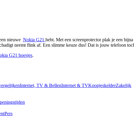
 een nieuwe  
Nokia G21 
hebt. Met een screenprotector plak je een bijna
chadigt neemt flink af. Een slimme keuze dus! Dat is jouw telefoon to
okia G21 hoesjes
.
vergelijken
Internet, TV & Bellen
Internet & TV
Koopjeskelder
Zakelijk
peningstijden
ent
Pers