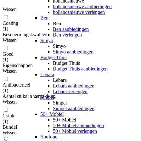
hollandsnieuwe
hollandsnieuwe aanbiedingen
Wissen
hollandsnieuwe verlengen
Ben
Coating
Ben
(
1
)
Ben aanbiedingen
Beschermingskwaliteit
Ben verlengen
Wissen
Simyo
Simyo
Simyo aanbiedingen
Goed
Budget Thuis
(
1
)
Budget Thuis
Eigenschappen
Budget Thuis aanbiedingen
Wissen
Lebara
Lebara
Antibacterieel
Lebara aanbiedingen
(
1
)
Lebara verlengen
Aantal stuks in verpakking
Simpel
Wissen
Simpel
Simpel aanbiedingen
50+ Mobiel
1 stuk
50+ Mobiel
(
1
)
50+ Mobiel aanbiedingen
Bundel
50+ Mobiel verlengen
Wissen
Youfone