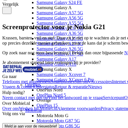
Samsung Galaxy S24 FE
Vergelijk
Samsung Galaxy A
Samsung Galaxy A57 5G
Samsung Galaxy A56 5G
Samsung Galaxy A55 5G
Screenprotector voor je Nokia G21
Samsung Galaxy A37 5G
Samsung Galaxy A36 5G
Krassen, barsten, vuil en stof. Daar zit je niet op te wachten als je net
Samsung Galaxy A35 5G
op precies dezelfde manier gebruiken, maar de kans dat je scherm bes
Samsung Galaxy A27 5G
Samsung Galaxy A26 5G
Op zoek naar nog meer bescherming? Bekijk dan onze bijpassende 
N
Samsung Galaxy A17 5G
Samsung Galaxy A17
Je abonnement slapend laten verlengen bij je provider?
Samsung Galaxy A16
Samsung Galaxy X
Samsung Galaxy Xcover 7
Ga naar
Samsung Galaxy XCover 6 Pro
Telefoons met abonnement
Smartphones
Sim only
Accessoires
Internet 
OnePlus
Vragen & contact
Orderstatus
Retour & reparatie
Nieuws
OnePlus Nord
Hulp nodig?
OnePlus Nord 5
Neem contact met ons op
Vind het antwoord op je vraag
Servicepunt
O
Overige
Over Mobiel.nl
OnePlus 15
Over ons
Werken bij Mobiel.nl
Algemene voorwaarden
Privacy statem
Motorola
Volg ons via
Motorola Moto G
Motorola Moto G87 5G
Motorola Moto G86 5G
Meld je aan voor de nieuwsbrief