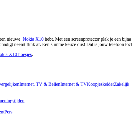
 een nieuwe  
Nokia X10 
hebt. Met een screenprotector plak je een bijna
chadigt neemt flink af. Een slimme keuze dus! Dat is jouw telefoon to
okia X10 hoesjes
.
vergelijken
Internet, TV & Bellen
Internet & TV
Koopjeskelder
Zakelijk
peningstijden
ent
Pers