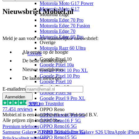
Motorola Moto G17 Power
Motorola Moto G17
Nieuwsbrief Mobiel.nl
Motorola Edge
Motorola Edge 70 Pro
Motorola Edge 70 Fusion
Motorola Edge 70
Motorola Edge 60 Pro
Meld je aan voor onze maandelijkse nieuwsbrief:
Overige
Motorola Razr 60 Ultra
Als eerste op de hoogte
Google
Google Pixel 10
De beste aanbiedingen
Google Pixel 10a
Nieuwe smartphones
Google Pixel 10 Pro XL
Google Pixel 10 Pro
De laatste nieuwtjes
Google Pixel 10
Google Pixel 9
E-mailadres
Google Pixel 9a
Aanmelden
Google Pixel 9 Pro XL
9
/10 op Trustpilot
OPPO
77.451
reviews
OPPO Reno
Mobiel.nl is een handelsmerk van Websend B.V.
OPPO Reno16 Pro 5G
Alle prijzen zijn inclusief btw.
OPPO Reno16 F 5G
OPPO Reno16 5G
Premium telefoons
OPPO Reno15 Pro 5G
Samsung Galaxy Z Fold8 5G
Samsung Galaxy S26 Ultra
Apple iPhon
OPPO Reno15 5G
Prijs/kwaliteit telefoons