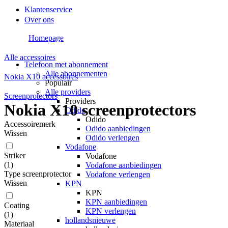
Klantenservice
Over ons
Homepage
Alle accessoires
Telefoon met abonnement
Alle abonnementen
Nokia X10 accessoires
Populair
Alle providers
Screenprotectors
Providers
Nokia X10 screenprotectors
Odido
Odido
Accessoiremerk
Odido aanbiedingen
Wissen
Odido verlengen
Vodafone
Striker
Vodafone
(
1
)
Vodafone aanbiedingen
Type screenprotector
Vodafone verlengen
Wissen
KPN
KPN
KPN aanbiedingen
Coating
KPN verlengen
(
1
)
hollandsnieuwe
Materiaal