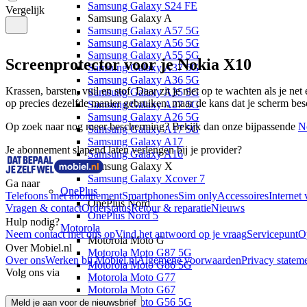
Samsung Galaxy S24 FE
Vergelijk
Samsung Galaxy A
Samsung Galaxy A57 5G
Samsung Galaxy A56 5G
Samsung Galaxy A55 5G
Screenprotector voor je Nokia X10
Samsung Galaxy A37 5G
Samsung Galaxy A36 5G
Krassen, barsten, vuil en stof. Daar zit je niet op te wachten als je net
Samsung Galaxy A35 5G
op precies dezelfde manier gebruiken, maar de kans dat je scherm bes
Samsung Galaxy A27 5G
Samsung Galaxy A26 5G
Op zoek naar nog meer bescherming? Bekijk dan onze bijpassende 
N
Samsung Galaxy A17 5G
Samsung Galaxy A17
Je abonnement slapend laten verlengen bij je provider?
Samsung Galaxy A16
Samsung Galaxy X
Samsung Galaxy Xcover 7
Ga naar
OnePlus
Telefoons met abonnement
Smartphones
Sim only
Accessoires
Internet 
OnePlus Nord
Vragen & contact
Orderstatus
Retour & reparatie
Nieuws
OnePlus Nord 5
Hulp nodig?
Motorola
Neem contact met ons op
Vind het antwoord op je vraag
Servicepunt
O
Motorola Moto G
Over Mobiel.nl
Motorola Moto G87 5G
Over ons
Werken bij Mobiel.nl
Algemene voorwaarden
Privacy statem
Motorola Moto G86 5G
Volg ons via
Motorola Moto G77
Motorola Moto G67
Motorola Moto G56 5G
Meld je aan voor de nieuwsbrief