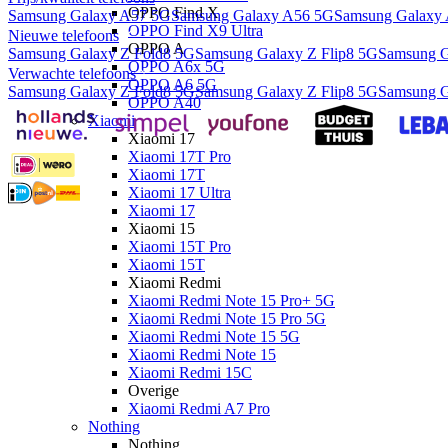
OPPO Find X
Samsung Galaxy A57 5G
Samsung Galaxy A56 5G
Samsung Galaxy
OPPO Find X9 Ultra
Nieuwe telefoons
OPPO A
Samsung Galaxy Z Fold8 5G
Samsung Galaxy Z Flip8 5G
Samsung G
OPPO A6x 5G
Verwachte telefoons
OPPO A6 5G
Samsung Galaxy Z Fold8 5G
Samsung Galaxy Z Flip8 5G
Samsung G
OPPO A40
Xiaomi
Xiaomi 17
Xiaomi 17T Pro
Xiaomi 17T
Xiaomi 17 Ultra
Xiaomi 17
Xiaomi 15
Xiaomi 15T Pro
Xiaomi 15T
Xiaomi Redmi
Xiaomi Redmi Note 15 Pro+ 5G
Xiaomi Redmi Note 15 Pro 5G
Xiaomi Redmi Note 15 5G
Xiaomi Redmi Note 15
Xiaomi Redmi 15C
Overige
Xiaomi Redmi A7 Pro
Nothing
Nothing