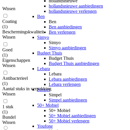
hollandsnieuwe
hollandsnieuwe aanbiedingen
Wissen
hollandsnieuwe verlengen
Ben
Coating
Ben
(
1
)
Ben aanbiedingen
Beschermingskwaliteit
Ben verlengen
Wissen
Simyo
Simyo
Simyo aanbiedingen
Goed
Budget Thuis
(
1
)
Budget Thuis
Eigenschappen
Budget Thuis aanbiedingen
Wissen
Lebara
Lebara
Antibacterieel
Lebara aanbiedingen
(
1
)
Lebara verlengen
Aantal stuks in verpakking
Simpel
Wissen
Simpel
Simpel aanbiedingen
50+ Mobiel
1 stuk
50+ Mobiel
(
1
)
50+ Mobiel aanbiedingen
Bundel
50+ Mobiel verlengen
Wissen
Youfone