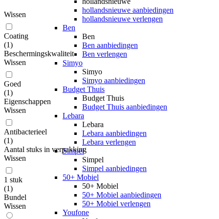
hollandsnieuwe
hollandsnieuwe aanbiedingen
Wissen
hollandsnieuwe verlengen
Ben
Coating
Ben
(
1
)
Ben aanbiedingen
Beschermingskwaliteit
Ben verlengen
Wissen
Simyo
Simyo
Simyo aanbiedingen
Goed
Budget Thuis
(
1
)
Budget Thuis
Eigenschappen
Budget Thuis aanbiedingen
Wissen
Lebara
Lebara
Antibacterieel
Lebara aanbiedingen
(
1
)
Lebara verlengen
Aantal stuks in verpakking
Simpel
Wissen
Simpel
Simpel aanbiedingen
50+ Mobiel
1 stuk
50+ Mobiel
(
1
)
50+ Mobiel aanbiedingen
Bundel
50+ Mobiel verlengen
Wissen
Youfone