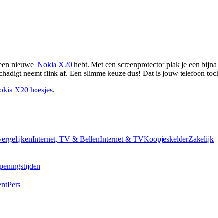
 een nieuwe  
Nokia X20 
hebt. Met een screenprotector plak je een bijna
chadigt neemt flink af. Een slimme keuze dus! Dat is jouw telefoon to
okia X20 hoesjes
.
vergelijken
Internet, TV & Bellen
Internet & TV
Koopjeskelder
Zakelijk
peningstijden
ent
Pers