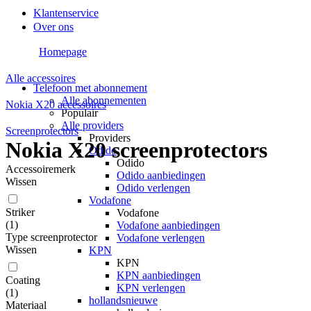
Klantenservice
Over ons
Homepage
Alle accessoires
Telefoon met abonnement
Alle abonnementen
Nokia X20 accessoires
Populair
Alle providers
Screenprotectors
Providers
Nokia X20 screenprotectors
Odido
Odido
Accessoiremerk
Odido aanbiedingen
Wissen
Odido verlengen
Vodafone
Striker
Vodafone
(
1
)
Vodafone aanbiedingen
Type screenprotector
Vodafone verlengen
Wissen
KPN
KPN
KPN aanbiedingen
Coating
KPN verlengen
(
1
)
hollandsnieuwe
Materiaal