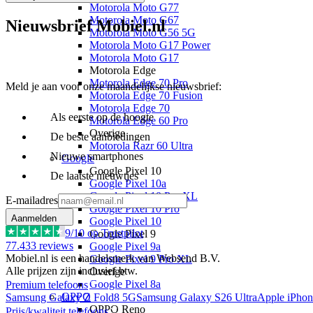
Motorola Moto G77
Motorola Moto G67
Nieuwsbrief Mobiel.nl
Motorola Moto G56 5G
Motorola Moto G17 Power
Motorola Moto G17
Motorola Edge
Motorola Edge 70 Pro
Meld je aan voor onze maandelijkse nieuwsbrief:
Motorola Edge 70 Fusion
Motorola Edge 70
Als eerste op de hoogte
Motorola Edge 60 Pro
Overige
De beste aanbiedingen
Motorola Razr 60 Ultra
Nieuwe smartphones
Google
Google Pixel 10
De laatste nieuwtjes
Google Pixel 10a
Google Pixel 10 Pro XL
E-mailadres
Google Pixel 10 Pro
Aanmelden
Google Pixel 10
9
/10 op Trustpilot
Google Pixel 9
77.433
reviews
Google Pixel 9a
Mobiel.nl is een handelsmerk van Websend B.V.
Google Pixel 9 Pro XL
Alle prijzen zijn inclusief btw.
Overige
Google Pixel 8a
Premium telefoons
OPPO
Samsung Galaxy Z Fold8 5G
Samsung Galaxy S26 Ultra
Apple iPhon
OPPO Reno
Prijs/kwaliteit telefoons