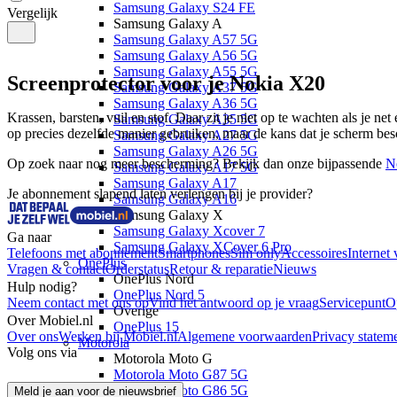
Samsung Galaxy S24 FE
Vergelijk
Samsung Galaxy A
Samsung Galaxy A57 5G
Samsung Galaxy A56 5G
Samsung Galaxy A55 5G
Screenprotector voor je Nokia X20
Samsung Galaxy A37 5G
Samsung Galaxy A36 5G
Krassen, barsten, vuil en stof. Daar zit je niet op te wachten als je net
Samsung Galaxy A35 5G
op precies dezelfde manier gebruiken, maar de kans dat je scherm bes
Samsung Galaxy A27 5G
Samsung Galaxy A26 5G
Op zoek naar nog meer bescherming? Bekijk dan onze bijpassende 
N
Samsung Galaxy A17 5G
Samsung Galaxy A17
Je abonnement slapend laten verlengen bij je provider?
Samsung Galaxy A16
Samsung Galaxy X
Samsung Galaxy Xcover 7
Ga naar
Samsung Galaxy XCover 6 Pro
Telefoons met abonnement
Smartphones
Sim only
Accessoires
Internet 
OnePlus
Vragen & contact
Orderstatus
Retour & reparatie
Nieuws
OnePlus Nord
Hulp nodig?
OnePlus Nord 5
Neem contact met ons op
Vind het antwoord op je vraag
Servicepunt
O
Overige
Over Mobiel.nl
OnePlus 15
Over ons
Werken bij Mobiel.nl
Algemene voorwaarden
Privacy statem
Motorola
Volg ons via
Motorola Moto G
Motorola Moto G87 5G
Motorola Moto G86 5G
Meld je aan voor de nieuwsbrief