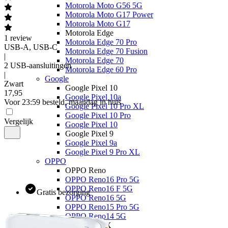
Motorola Moto G56 5G
Motorola Moto G17 Power
Motorola Moto G17
Motorola Edge
1
review
Motorola Edge 70 Pro
USB-A, USB-C
Motorola Edge 70 Fusion
|
Motorola Edge 70
2 USB-aansluitingen
Motorola Edge 60 Pro
|
Google
Zwart
Google Pixel 10
17
,
95
Google Pixel 10a
Voor 23:59 besteld, maandag in huis
Google Pixel 10 Pro XL
Google Pixel 10 Pro
Vergelijk
Google Pixel 10
Google Pixel 9
Google Pixel 9a
Google Pixel 9 Pro XL
OPPO
OPPO Reno
OPPO Reno16 Pro 5G
OPPO Reno16 F 5G
Gratis bezorging
OPPO Reno16 5G
OPPO Reno15 Pro 5G
OPPO Reno14 5G
OPPO Find X