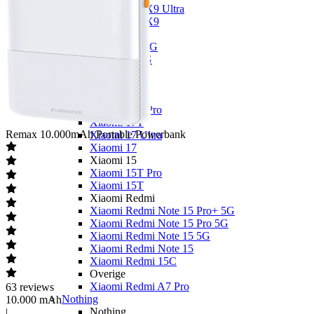
OPPO Find X9 Ultra
OPPO Find X9
OPPO A
OPPO A6x 5G
OPPO A6 5G
OPPO A40
Xiaomi
Xiaomi 17
Xiaomi 17T Pro
Xiaomi 17T
Remax
10.000mAh Portable Powerbank
Xiaomi 17 Ultra
Xiaomi 17
Xiaomi 15
Xiaomi 15T Pro
Xiaomi 15T
Xiaomi Redmi
Xiaomi Redmi Note 15 Pro+ 5G
Xiaomi Redmi Note 15 Pro 5G
Xiaomi Redmi Note 15 5G
Xiaomi Redmi Note 15
Xiaomi Redmi 15C
Overige
Xiaomi Redmi A7 Pro
63
reviews
Nothing
10.000 mAh
Nothing
|