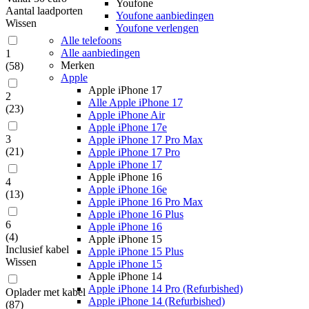
Youfone
Aantal laadporten
Youfone aanbiedingen
Wissen
Youfone verlengen
Alle telefoons
Alle aanbiedingen
1
Merken
(
58
)
Apple
Apple iPhone 17
2
Alle Apple iPhone 17
(
23
)
Apple iPhone Air
Apple iPhone 17e
3
Apple iPhone 17 Pro Max
(
21
)
Apple iPhone 17 Pro
Apple iPhone 17
Apple iPhone 16
4
Apple iPhone 16e
(
13
)
Apple iPhone 16 Pro Max
Apple iPhone 16 Plus
6
Apple iPhone 16
(
4
)
Apple iPhone 15
Inclusief kabel
Apple iPhone 15 Plus
Wissen
Apple iPhone 15
Apple iPhone 14
Apple iPhone 14 Pro (Refurbished)
Oplader met kabel
Apple iPhone 14 (Refurbished)
(
87
)