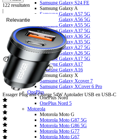
Samsung Galaxy S24 FE
122
resultaten
Samsung Galaxy A
|
Samsung Galaxy A57 5G
Samsung Galaxy A56 5G
Samsung Galaxy A55 5G
Samsung Galaxy A37 5G
Samsung Galaxy A36 5G
Samsung Galaxy A35 5G
Samsung Galaxy A27 5G
Samsung Galaxy A26 5G
Samsung Galaxy A17 5G
Samsung Galaxy A17
Samsung Galaxy A16
Samsung Galaxy X
Samsung Galaxy Xcover 7
Samsung Galaxy XCover 6 Pro
OnePlus
Essager
Plug and Charge 54W Autolader USB en USB-C
OnePlus Nord
OnePlus Nord 5
Motorola
Motorola Moto G
Motorola Moto G87 5G
Motorola Moto G86 5G
Motorola Moto G77
Motorola Moto G67