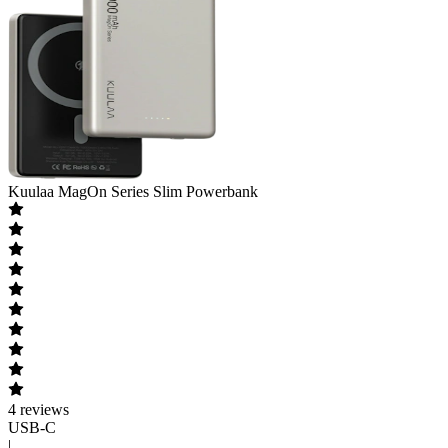
Kuulaa
MagOn Series Slim Powerbank
4
reviews
USB-C
|