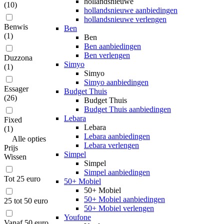
hollandsnieuwe
(
10
)
hollandsnieuwe aanbiedingen
hollandsnieuwe verlengen
Benwis
Ben
(
1
)
Ben
Ben aanbiedingen
Ben verlengen
Duzzona
Simyo
(
1
)
Simyo
Simyo aanbiedingen
Essager
Budget Thuis
(
26
)
Budget Thuis
Budget Thuis aanbiedingen
Lebara
Fixed
Lebara
(
1
)
Lebara aanbiedingen
Alle
opties
Lebara verlengen
Prijs
Simpel
Wissen
Simpel
Simpel aanbiedingen
Tot 25 euro
50+ Mobiel
50+ Mobiel
50+ Mobiel aanbiedingen
25 tot 50 euro
50+ Mobiel verlengen
Youfone
Vanaf 50 euro