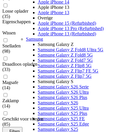
Apple iPhone 14
Apple iPhone 13
Losse oplader
Apple iPhone 13
(
35
)
Overige
Eigenschappen
Apple iPhone 15 (Refurbished)
Apple iPhone 13 Pro (Refurbished)
Wissen
Apple iPhone 13 (Refurbished)
Samsung
Samsung Galaxy Z
Snelladen
Samsung Galaxy Z Fold8 Ultra 5G
(
98
)
Samsung Galaxy Z Fold8 5G
Samsung Galaxy Z Fold7 5G
Draadloos opladen
Samsung Galaxy Z Flip8 5G
(
33
)
Samsung Galaxy Z Flip7 FE 5G
Samsung Galaxy Z Flip7 5G
Samsung Galaxy S
Magsafe
Samsung Galaxy S26 Serie
(
14
)
Samsung Galaxy S26 Ultra
Samsung Galaxy S26 Plus
Zaklamp
Samsung Galaxy S26
(
14
)
Samsung Galaxy S25 Ultra
Samsung Galaxy S25 Plus
Samsung Galaxy S25 FE
Geschikt voor vliegen
Samsung Galaxy S25 Edge
(
85
)
Samsung Galaxy S25
Filters