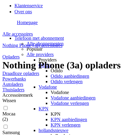
Klantenservice
Over ons
Homepage
Alle accessoires
Telefoon met abonnement
Alle abonnementen
Nothing Phone (3a) accessoires
Populair
Alle providers
Opladers
Providers
Nothing Phone (3a) opladers
Odido
Odido
Draadloze opladers
Odido aanbiedingen
Powerbanks
Odido verlengen
Autoladers
Vodafone
Thuisladers
Vodafone
Accessoiremerk
Vodafone aanbiedingen
Wissen
Vodafone verlengen
KPN
Mocaa
KPN
(
2
)
KPN aanbiedingen
KPN verlengen
hollandsnieuwe
Samsung