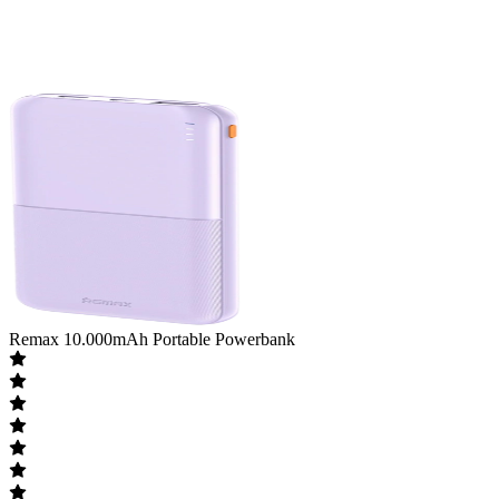
Remax
10.000mAh Portable Powerbank