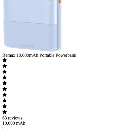
Remax
10.000mAh Portable Powerbank
63
reviews
10.000 mAh
|