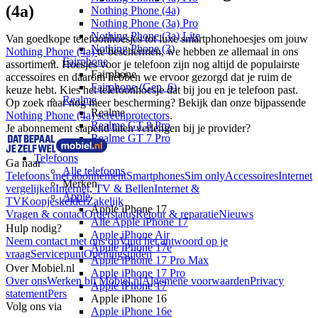
(4a)
Nothing Phone (4a)
Nothing Phone (3a) Pro
Nothing Phone (3a) Lite
Van goedkope telefoonhoesjes tot luxe smartphonehoesjes om jouw 
Nothing Phone (3)
Nothing Phone (4a) 
te beschermen, we hebben ze allemaal in ons 
Fairphone
assortiment. Hoesjes voor je telefoon zijn nog altijd de populairste 
Fairphone
accessoires en daarom hebben we ervoor gezorgd dat je ruim de 
Fairphone (Gen. 6)
keuze hebt. Kies het telefoonhoesje dat bij jou en je telefoon past.  
Realme
Op zoek naar nog meer bescherming? Bekijk dan onze bijpassende 
Realme
Nothing Phone (4a) screenprotectors
.
Realme GT 8 Pro
Je abonnement slapend laten verlengen bij je provider?
Realme GT 7 Pro
Telefoons
Ga naar
Alle telefoons
Telefoons met abonnement
Smartphones
Sim only
Accessoires
Internet
Merken
vergelijken
Internet, TV & Bellen
Internet &
Apple
TV
Koopjeskelder
Zakelijk
Apple iPhone 17
Vragen & contact
Orderstatus
Retour & reparatie
Nieuws
Alle Apple iPhone 17
Hulp nodig?
Apple iPhone Air
Neem contact met ons op
Vind het antwoord op je
Apple iPhone 17e
vraag
Servicepunt
Openingstijden
Apple iPhone 17 Pro Max
Over Mobiel.nl
Apple iPhone 17 Pro
Over ons
Werken bij Mobiel.nl
Algemene voorwaarden
Privacy
Apple iPhone 17
statement
Pers
Apple iPhone 16
Volg ons via
Apple iPhone 16e