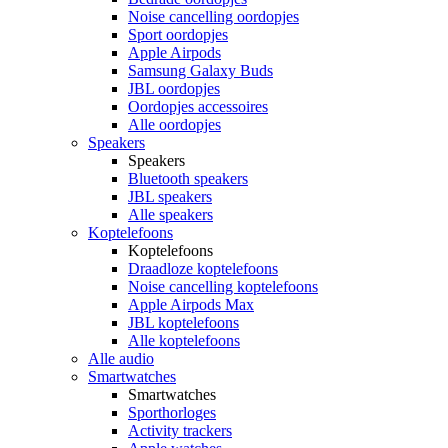
Noise cancelling oordopjes
Sport oordopjes
Apple Airpods
Samsung Galaxy Buds
JBL oordopjes
Oordopjes accessoires
Alle oordopjes
Speakers
Speakers
Bluetooth speakers
JBL speakers
Alle speakers
Koptelefoons
Koptelefoons
Draadloze koptelefoons
Noise cancelling koptelefoons
Apple Airpods Max
JBL koptelefoons
Alle koptelefoons
Alle audio
Smartwatches
Smartwatches
Sporthorloges
Activity trackers