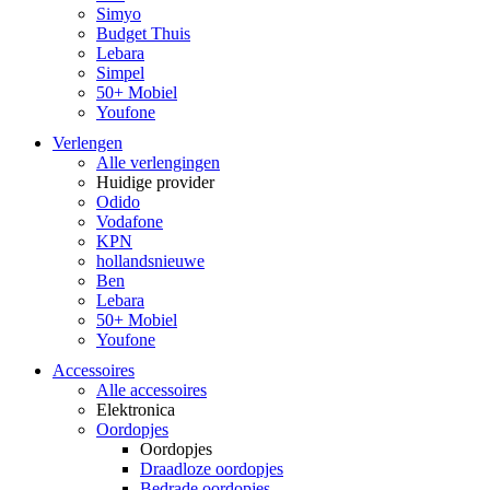
Simyo
Budget Thuis
Lebara
Simpel
50+ Mobiel
Youfone
Verlengen
Alle verlengingen
Huidige provider
Odido
Vodafone
KPN
hollandsnieuwe
Ben
Lebara
50+ Mobiel
Youfone
Accessoires
Alle accessoires
Elektronica
Oordopjes
Oordopjes
Draadloze oordopjes
Bedrade oordopjes