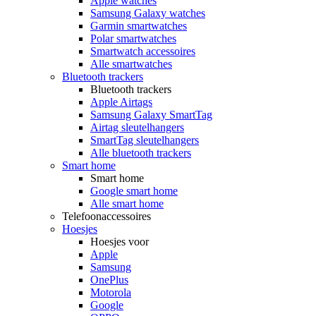
Apple watches
Samsung Galaxy watches
Garmin smartwatches
Polar smartwatches
Smartwatch accessoires
Alle smartwatches
Bluetooth trackers
Bluetooth trackers
Apple Airtags
Samsung Galaxy SmartTag
Airtag sleutelhangers
SmartTag sleutelhangers
Alle bluetooth trackers
Smart home
Smart home
Google smart home
Alle smart home
Telefoonaccessoires
Hoesjes
Hoesjes voor
Apple
Samsung
OnePlus
Motorola
Google