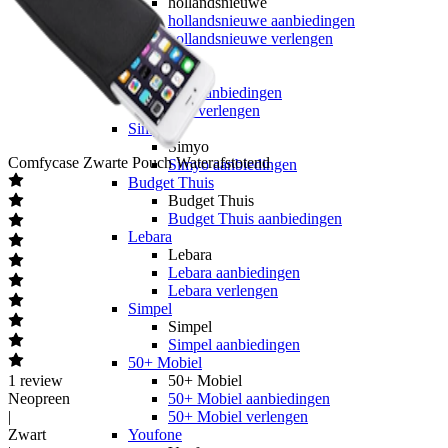
hollandsnieuwe
hollandsnieuwe aanbiedingen
hollandsnieuwe verlengen
Ben
Ben
Ben aanbiedingen
Ben verlengen
Simyo
Simyo
Comfycase
Zwarte Pouch Waterafstotend
Simyo aanbiedingen
Budget Thuis
Budget Thuis
Budget Thuis aanbiedingen
Lebara
Lebara
Lebara aanbiedingen
Lebara verlengen
Simpel
Simpel
Simpel aanbiedingen
50+ Mobiel
1
review
50+ Mobiel
Neopreen
50+ Mobiel aanbiedingen
|
50+ Mobiel verlengen
Zwart
Youfone