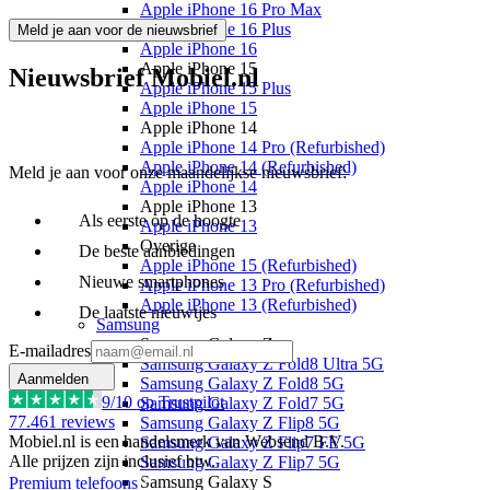
Apple iPhone 16 Pro Max
Apple iPhone 16 Plus
Meld je aan voor de nieuwsbrief
Apple iPhone 16
Apple iPhone 15
Nieuwsbrief Mobiel.nl
Apple iPhone 15 Plus
Apple iPhone 15
Apple iPhone 14
Apple iPhone 14 Pro (Refurbished)
Apple iPhone 14 (Refurbished)
Meld je aan voor onze maandelijkse nieuwsbrief:
Apple iPhone 14
Apple iPhone 13
Als eerste op de hoogte
Apple iPhone 13
Overige
De beste aanbiedingen
Apple iPhone 15 (Refurbished)
Nieuwe smartphones
Apple iPhone 13 Pro (Refurbished)
Apple iPhone 13 (Refurbished)
De laatste nieuwtjes
Samsung
Samsung Galaxy Z
E-mailadres
Samsung Galaxy Z Fold8 Ultra 5G
Aanmelden
Samsung Galaxy Z Fold8 5G
9
/10 op Trustpilot
Samsung Galaxy Z Fold7 5G
77.461
reviews
Samsung Galaxy Z Flip8 5G
Mobiel.nl is een handelsmerk van Websend B.V.
Samsung Galaxy Z Flip7 FE 5G
Alle prijzen zijn inclusief btw.
Samsung Galaxy Z Flip7 5G
Samsung Galaxy S
Premium telefoons