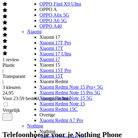
OPPO Find X9 Ultra
OPPO A
OPPO A6x 5G
OPPO A6 5G
OPPO A40
Xiaomi
Xiaomi 17
Xiaomi 17T Pro
Xiaomi 17T
Xiaomi 17 Ultra
Xiaomi 17
1
review
Xiaomi 15
Plastic
Xiaomi 15T Pro
|
Xiaomi 15T
Transparant
Xiaomi Redmi
|
Xiaomi Redmi Note 15 Pro+ 5G
3 kleuren
Xiaomi Redmi Note 15 Pro 5G
24
,
95
Xiaomi Redmi Note 15 5G
Voor 23:59 besteld, morgen in huis
Xiaomi Redmi Note 15
Xiaomi Redmi 15C
Vergelijk
Overige
Xiaomi Redmi A7 Pro
Nothing
Nothing
Telefoonhoesje voor je Nothing Phone
Nothing Phone (4a) Pro