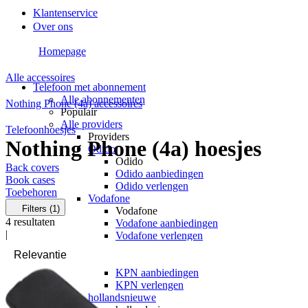
Klantenservice
Over ons
Homepage
Alle accessoires
Telefoon met abonnement
Alle abonnementen
Nothing Phone (4a) accessoires
Populair
Alle providers
Telefoonhoesjes
Providers
Nothing Phone (4a) hoesjes
Odido
Odido
Back covers
Odido aanbiedingen
Book cases
Odido verlengen
Toebehoren
Vodafone
Filters
(1)
Vodafone
4
resultaten
Vodafone aanbiedingen
|
Vodafone verlengen
KPN
KPN
KPN aanbiedingen
KPN verlengen
hollandsnieuwe