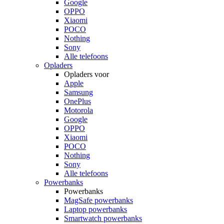
Google
OPPO
Xiaomi
POCO
Nothing
Sony
Alle telefoons
Opladers
Opladers voor
Apple
Samsung
OnePlus
Motorola
Google
OPPO
Xiaomi
POCO
Nothing
Sony
Alle telefoons
Powerbanks
Powerbanks
MagSafe powerbanks
Laptop powerbanks
Smartwatch powerbanks