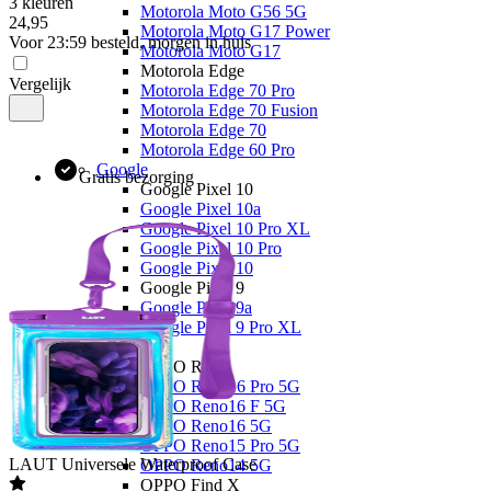
3 kleuren
Motorola Moto G56 5G
24
,
95
Motorola Moto G17 Power
Voor 23:59 besteld, morgen in huis
Motorola Moto G17
Motorola Edge
Vergelijk
Motorola Edge 70 Pro
Motorola Edge 70 Fusion
Motorola Edge 70
Motorola Edge 60 Pro
Google
Gratis bezorging
Google Pixel 10
Google Pixel 10a
Google Pixel 10 Pro XL
Google Pixel 10 Pro
Google Pixel 10
Google Pixel 9
Google Pixel 9a
Google Pixel 9 Pro XL
OPPO
OPPO Reno
OPPO Reno16 Pro 5G
OPPO Reno16 F 5G
OPPO Reno16 5G
OPPO Reno15 Pro 5G
LAUT
Universele Waterproof Case
OPPO Reno14 5G
OPPO Find X