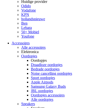
Huidige provider
Odido
Vodafone
KPN
hollandsnieuwe
Ben
Lebara
50+ Mobiel
Youfone
Accessoires
Alle accessoires
Elektronica
Oordopjes
Oordopjes
Draadloze oordopjes
Bedrade oordopjes
Noise cancelling oordopjes
Sport oordopjes
Apple Airpods
Samsung Galaxy Buds
JBL oordopjes
Oordopjes accessoires
Alle oordopjes
Speakers