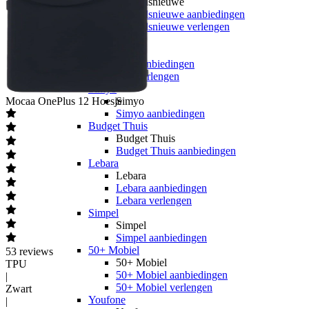
hollandsnieuwe
hollandsnieuwe aanbiedingen
hollandsnieuwe verlengen
Ben
Ben
Ben aanbiedingen
Ben verlengen
Simyo
Mocaa
OnePlus 12 Hoesje
Simyo
Simyo aanbiedingen
Budget Thuis
Budget Thuis
Budget Thuis aanbiedingen
Lebara
Lebara
Lebara aanbiedingen
Lebara verlengen
Simpel
Simpel
Simpel aanbiedingen
50+ Mobiel
53
reviews
50+ Mobiel
TPU
50+ Mobiel aanbiedingen
|
50+ Mobiel verlengen
Zwart
Youfone
|