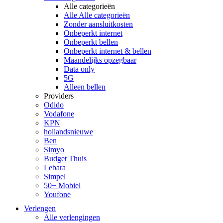
Alle categorieën
Alle Alle categorieën
Zonder aansluitkosten
Onbeperkt internet
Onbeperkt bellen
Onbeperkt internet & bellen
Maandelijks opzegbaar
Data only
5G
Alleen bellen
Providers
Odido
Vodafone
KPN
hollandsnieuwe
Ben
Simyo
Budget Thuis
Lebara
Simpel
50+ Mobiel
Youfone
Verlengen
Alle verlengingen