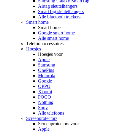
Samsung Galaxy SmartTag
Airtag sleutelhangers
SmartTag sleutelhangers
Alle bluetooth trackers
Smart home
Smart home
Google smart home
Alle smart home
Telefoonaccessoires
Hoesjes
Hoesjes voor
Apple
Samsung
OnePlus
Motorola
Google
OPPO
Xiaomi
POCO
Nothing
Sony
Alle telefoons
Screenprotectors
Screenprotectors voor
Apple