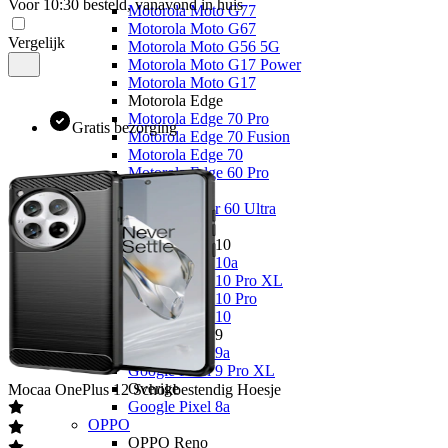
Voor 10:30 besteld, vanavond in huis
Motorola Moto G77
Motorola Moto G67
Vergelijk
Motorola Moto G56 5G
Motorola Moto G17 Power
Motorola Moto G17
Motorola Edge
Motorola Edge 70 Pro
Gratis bezorging
Motorola Edge 70 Fusion
Motorola Edge 70
Motorola Edge 60 Pro
Overige
Motorola Razr 60 Ultra
Google
Google Pixel 10
Google Pixel 10a
Google Pixel 10 Pro XL
Google Pixel 10 Pro
Google Pixel 10
Google Pixel 9
Google Pixel 9a
Google Pixel 9 Pro XL
Overige
Mocaa
OnePlus 12 Schokbestendig Hoesje
Google Pixel 8a
OPPO
OPPO Reno