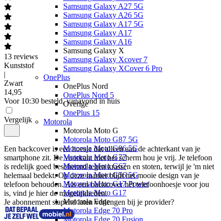
Samsung Galaxy A27 5G
Samsung Galaxy A26 5G
Samsung Galaxy A17 5G
Samsung Galaxy A17
Samsung Galaxy A16
Samsung Galaxy X
13
reviews
Samsung Galaxy Xcover 7
Kunststof
Samsung Galaxy XCover 6 Pro
|
OnePlus
Zwart
OnePlus Nord
14
,
95
OnePlus Nord 5
Voor 10:30 besteld, vanavond in huis
Overige
OnePlus 15
Vergelijk
Motorola
Motorola Moto G
Motorola Moto G87 5G
Motorola Moto G86 5G
Een backcover is een hoesje dat alleen aan de achterkant van je 
Motorola Moto G77
smartphone zit. De voorkant met het scherm hou je vrij. Je telefoon 
Motorola Moto G67
is redelijk goed beschermd tegen krassen en stoten, terwijl je 'm niet 
Motorola Moto G56 5G
helemaal bedekt. Op deze manier blijft het mooie design van je 
Motorola Moto G17 Power
telefoon behouden. Als een backcover hét telefoonhoesje voor jou 
Motorola Moto G17
is, vind je hier de mogelijkheden.
Motorola Edge
Je abonnement slapend laten verlengen bij je provider?
Motorola Edge 70 Pro
Motorola Edge 70 Fusion