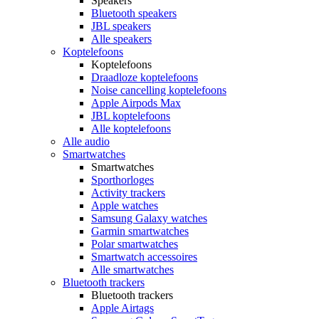
Speakers
Bluetooth speakers
JBL speakers
Alle speakers
Koptelefoons
Koptelefoons
Draadloze koptelefoons
Noise cancelling koptelefoons
Apple Airpods Max
JBL koptelefoons
Alle koptelefoons
Alle audio
Smartwatches
Smartwatches
Sporthorloges
Activity trackers
Apple watches
Samsung Galaxy watches
Garmin smartwatches
Polar smartwatches
Smartwatch accessoires
Alle smartwatches
Bluetooth trackers
Bluetooth trackers
Apple Airtags