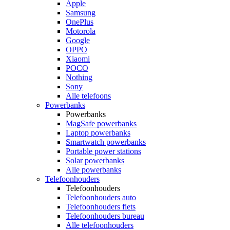
Apple
Samsung
OnePlus
Motorola
Google
OPPO
Xiaomi
POCO
Nothing
Sony
Alle telefoons
Powerbanks
Powerbanks
MagSafe powerbanks
Laptop powerbanks
Smartwatch powerbanks
Portable power stations
Solar powerbanks
Alle powerbanks
Telefoonhouders
Telefoonhouders
Telefoonhouders auto
Telefoonhouders fiets
Telefoonhouders bureau
Alle telefoonhouders