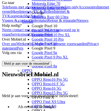
Ga naar
Motorola Edge 70
Telefoons met abonnement
Smartphones
Sim only
Accessoires
Internet
Motorola Edge 60 Pro
vergelijken
Internet, TV & Bellen
Internet &
Overige
TV
Koopjeskelder
Zakelijk
Motorola Razr 60 Ultra
Vragen & contact
Orderstatus
Retour & reparatie
Nieuws
Google
Hulp nodig?
Google Pixel 10
Neem contact met ons op
Vind het antwoord op je
Google Pixel 10a
vraag
Servicepunt
Openingstijden
Google Pixel 10 Pro XL
Over Mobiel.nl
Google Pixel 10 Pro
Over ons
Werken bij Mobiel.nl
Google Pixel 10
Algemene voorwaarden
Privacy
statement
Pers
Google Pixel 9
Volg ons via
Google Pixel 9a
Google Pixel 9 Pro XL
Overige
Meld je aan voor de nieuwsbrief
Google Pixel 8a
OPPO
Nieuwsbrief Mobiel.nl
OPPO Reno
OPPO Reno16 Pro 5G
OPPO Reno16 F 5G
OPPO Reno16 5G
OPPO Reno15 Pro 5G
Meld je aan voor onze maandelijkse nieuwsbrief:
OPPO Find X
OPPO Find X9 Ultra
OPPO Find X9
Als eerste op de hoogte
OPPO A