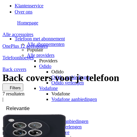
Klantenservice
Over ons
Homepage
Alle accessoires
Telefoon met abonnement
Alle abonnementen
OnePlus 12 accessoires
Populair
Alle providers
Telefoonhoesjes
Providers
Odido
Back covers
Odido
Back covers voor je telefoon
Odido aanbiedingen
Odido verlengen
Filters
Vodafone
7
resultaten
Vodafone
|
Vodafone aanbiedingen
Vodafone verlengen
KPN
KPN
KPN aanbiedingen
KPN verlengen
hollandsnieuwe