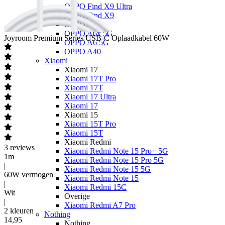
OPPO Find X9 Ultra
OPPO Find X9
OPPO A
OPPO A6x 5G
Joyroom
Premium Series USB-C Oplaadkabel 60W
OPPO A6 5G
OPPO A40
Xiaomi
Xiaomi 17
Xiaomi 17T Pro
Xiaomi 17T
Xiaomi 17 Ultra
Xiaomi 17
Xiaomi 15
Xiaomi 15T Pro
Xiaomi 15T
Xiaomi Redmi
3
reviews
Xiaomi Redmi Note 15 Pro+ 5G
1m
Xiaomi Redmi Note 15 Pro 5G
|
Xiaomi Redmi Note 15 5G
60W vermogen
Xiaomi Redmi Note 15
|
Xiaomi Redmi 15C
Wit
Overige
|
Xiaomi Redmi A7 Pro
2 kleuren
Nothing
14
,
95
Nothing