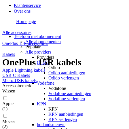
Klantenservice
Over ons
Homepage
Alle accessoires
Telefoon met abonnement
Alle abonnementen
OnePlus 15R accessoires
Populair
Alle providers
Kabels
Providers
OnePlus 15R kabels
Odido
Odido
Apple Lightning kabels
Odido aanbiedingen
USB-C Kabels
Odido verlengen
Micro-USB kabels
Vodafone
Accessoiremerk
Vodafone
Wissen
Vodafone aanbiedingen
Vodafone verlengen
Apple
KPN
(
1
)
KPN
KPN aanbiedingen
KPN verlengen
Mocaa
hollandsnieuwe
(
2
)