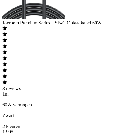
Joyroom
Premium Series USB-C Oplaadkabel 60W
3
reviews
1m
|
60W vermogen
|
Zwart
|
2 kleuren
13
,
95