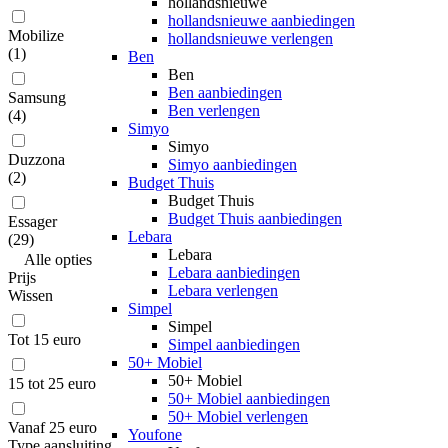
hollandsnieuwe
hollandsnieuwe aanbiedingen
Mobilize
hollandsnieuwe verlengen
(
1
)
Ben
Ben
Ben aanbiedingen
Samsung
Ben verlengen
(
4
)
Simyo
Simyo
Duzzona
Simyo aanbiedingen
(
2
)
Budget Thuis
Budget Thuis
Budget Thuis aanbiedingen
Essager
Lebara
(
29
)
Lebara
Alle
opties
Lebara aanbiedingen
Prijs
Lebara verlengen
Wissen
Simpel
Simpel
Tot 15 euro
Simpel aanbiedingen
50+ Mobiel
50+ Mobiel
15 tot 25 euro
50+ Mobiel aanbiedingen
50+ Mobiel verlengen
Vanaf 25 euro
Youfone
Type aansluiting