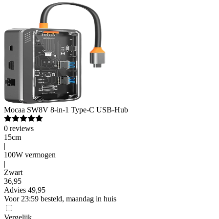
Mocaa
SW8V 8-in-1 Type-C USB-Hub
0
reviews
15cm
|
100W vermogen
|
Zwart
36
,
95
Advies
49,95
Voor 23:59 besteld, maandag in huis
Vergelijk