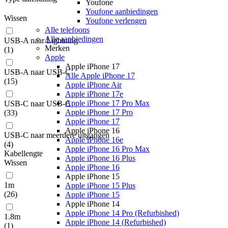
Youfone
Youfone aanbiedingen
Wissen
Youfone verlengen
Alle telefoons
Alle aanbiedingen
USB-A naar Lightning
Merken
(
1
)
Apple
Apple iPhone 17
USB-A naar USB-C
Alle Apple iPhone 17
(
15
)
Apple iPhone Air
Apple iPhone 17e
Apple iPhone 17 Pro Max
USB-C naar USB-C
Apple iPhone 17 Pro
(
33
)
Apple iPhone 17
Apple iPhone 16
USB-C naar meerdere uitgangen
Apple iPhone 16e
(
4
)
Apple iPhone 16 Pro Max
Kabellengte
Apple iPhone 16 Plus
Wissen
Apple iPhone 16
Apple iPhone 15
1m
Apple iPhone 15 Plus
(
26
)
Apple iPhone 15
Apple iPhone 14
Apple iPhone 14 Pro (Refurbished)
1.8m
Apple iPhone 14 (Refurbished)
(
1
)