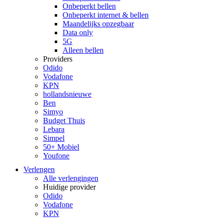
Onbeperkt bellen
Onbeperkt internet & bellen
Maandelijks opzegbaar
Data only
5G
Alleen bellen
Providers
Odido
Vodafone
KPN
hollandsnieuwe
Ben
Simyo
Budget Thuis
Lebara
Simpel
50+ Mobiel
Youfone
Verlengen
Alle verlengingen
Huidige provider
Odido
Vodafone
KPN