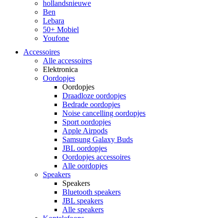
hollandsnieuwe
Ben
Lebara
50+ Mobiel
Youfone
Accessoires
Alle accessoires
Elektronica
Oordopjes
Oordopjes
Draadloze oordopjes
Bedrade oordopjes
Noise cancelling oordopjes
Sport oordopjes
Apple Airpods
Samsung Galaxy Buds
JBL oordopjes
Oordopjes accessoires
Alle oordopjes
Speakers
Speakers
Bluetooth speakers
JBL speakers
Alle speakers