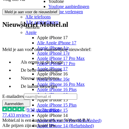
Youfone
Youfone aanbiedingen
Youfone verlengen
Meld je aan voor de nieuwsbrief
Alle telefoons
Alle aanbiedingen
Nieuwsbrief Mobiel.nl
Merken
Apple
Apple iPhone 17
Alle Apple iPhone 17
Apple iPhone Air
Meld je aan voor onze maandelijkse nieuwsbrief:
Apple iPhone 17e
Apple iPhone 17 Pro Max
Als eerste op de hoogte
Apple iPhone 17 Pro
Apple iPhone 17
De beste aanbiedingen
Apple iPhone 16
Nieuwe smartphones
Apple iPhone 16e
Apple iPhone 16 Pro Max
De laatste nieuwtjes
Apple iPhone 16 Plus
Apple iPhone 16
E-mailadres
Apple iPhone 15
Aanmelden
Apple iPhone 15 Plus
9
/10 op Trustpilot
Apple iPhone 15
77.433
reviews
Apple iPhone 14
Mobiel.nl is een handelsmerk van Websend B.V.
Apple iPhone 14 Pro (Refurbished)
Alle prijzen zijn inclusief btw.
Apple iPhone 14 (Refurbished)