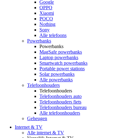
Google
OPPO
Xiaomi
POCO
Nothing
Sony
Alle telefoons
Powerbanks
Powerbanks
MagSafe powerbanks
Laptop powerbanks
Smartwatch powerbanks
Portable power stations
Solar powerbanks
Alle powerbanks
Telefoonhouders
Telefoonhouders
Telefoonhouders auto
Telefoonhouders fiets
Telefoonhouders bureau
Alle telefoonhouders
Geheugen
Internet & TV
Alle internet & TV