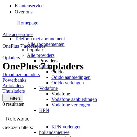
Klantenservice
Over ons
Homepage
Alle accessoires
Telefoon met abonnement
Alle abonnementen
OnePlus 7 accessoires
Populair
Alle providers
Opladers
Providers
OnePlus 7 opladers
Odido
Odido
Draadloze opladers
Odido aanbiedingen
Powerbanks
Odido verlengen
Autoladers
Vodafone
Thuisladers
Vodafone
Filters
Vodafone aanbiedingen
0
resultaten
Vodafone verlengen
|
KPN
KPN
KPN aanbiedingen
KPN verlengen
Gekozen filters:
hollandsnieuwe