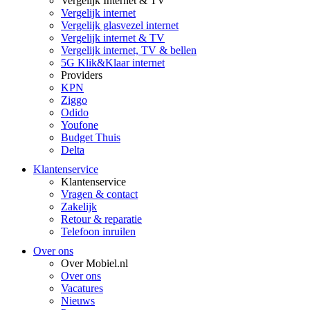
Vergelijk Internet & TV
Vergelijk internet
Vergelijk glasvezel internet
Vergelijk internet & TV
Vergelijk internet, TV & bellen
5G Klik&Klaar internet
Providers
KPN
Ziggo
Odido
Youfone
Budget Thuis
Delta
Klantenservice
Klantenservice
Vragen & contact
Zakelijk
Retour & reparatie
Telefoon inruilen
Over ons
Over Mobiel.nl
Over ons
Vacatures
Nieuws