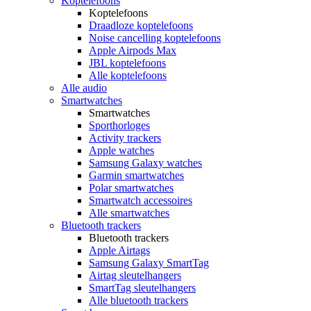
Koptelefoons
Koptelefoons
Draadloze koptelefoons
Noise cancelling koptelefoons
Apple Airpods Max
JBL koptelefoons
Alle koptelefoons
Alle audio
Smartwatches
Smartwatches
Sporthorloges
Activity trackers
Apple watches
Samsung Galaxy watches
Garmin smartwatches
Polar smartwatches
Smartwatch accessoires
Alle smartwatches
Bluetooth trackers
Bluetooth trackers
Apple Airtags
Samsung Galaxy SmartTag
Airtag sleutelhangers
SmartTag sleutelhangers
Alle bluetooth trackers