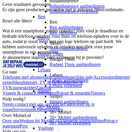
hollandsnieuwe
Geen resultaten gevonden
hollandsnieuwe aanbiedingen
Er zijn geen producten gevonden met je gekozen filtercombinatie.
hollandsnieuwe verlengen
Ben
Reset alle filters
Ben
Ben aanbiedingen
Wat is een smartphone zonder oplader? Hier vind je draadloze en 
Ben verlengen
bedrade telefoon-opladers voor thuis en telefoon-opladers voor in de 
Simyo
auto, zodat je nooit meer met een lege telefoon op pad hoeft. We 
Simyo
hebben universele opladers en opladers specifiek voor jouw 
Simyo aanbiedingen
smartphone in ons assortiment.
Budget Thuis
Je abonnement slapend laten verlengen bij je provider?
Budget Thuis
Budget Thuis aanbiedingen
Lebara
Ga naar
Lebara
Telefoons met abonnement
Smartphones
Sim only
Accessoires
Internet
Lebara aanbiedingen
vergelijken
Internet, TV & Bellen
Internet &
Lebara verlengen
TV
Koopjeskelder
Zakelijk
Simpel
Vragen & contact
Orderstatus
Retour & reparatie
Nieuws
Simpel
Hulp nodig?
Simpel aanbiedingen
Neem contact met ons op
Vind het antwoord op je
50+ Mobiel
vraag
Servicepunt
Openingstijden
50+ Mobiel
Over Mobiel.nl
50+ Mobiel aanbiedingen
Over ons
Werken bij Mobiel.nl
Algemene voorwaarden
Privacy
50+ Mobiel verlengen
statement
Pers
Youfone
Volg ons via