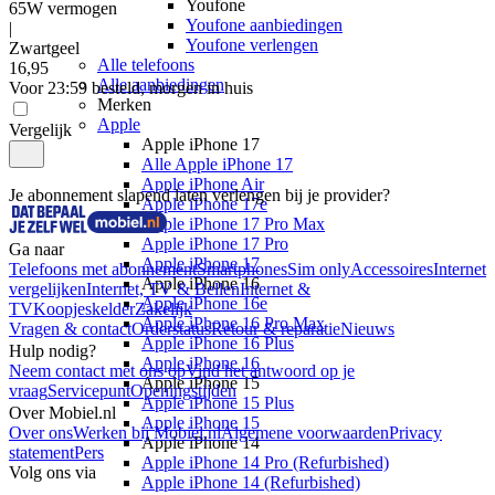
Youfone
65W vermogen
Youfone aanbiedingen
|
Youfone verlengen
Zwartgeel
Alle telefoons
16
,
95
Alle aanbiedingen
Voor 23:59 besteld, morgen in huis
Merken
Apple
Vergelijk
Apple iPhone 17
Alle Apple iPhone 17
Apple iPhone Air
Je abonnement slapend laten verlengen bij je provider?
Apple iPhone 17e
Apple iPhone 17 Pro Max
Apple iPhone 17 Pro
Ga naar
Apple iPhone 17
Telefoons met abonnement
Smartphones
Sim only
Accessoires
Internet
Apple iPhone 16
vergelijken
Internet, TV & Bellen
Internet &
Apple iPhone 16e
TV
Koopjeskelder
Zakelijk
Apple iPhone 16 Pro Max
Vragen & contact
Orderstatus
Retour & reparatie
Nieuws
Apple iPhone 16 Plus
Hulp nodig?
Apple iPhone 16
Neem contact met ons op
Vind het antwoord op je
Apple iPhone 15
vraag
Servicepunt
Openingstijden
Apple iPhone 15 Plus
Over Mobiel.nl
Apple iPhone 15
Over ons
Werken bij Mobiel.nl
Algemene voorwaarden
Privacy
Apple iPhone 14
statement
Pers
Apple iPhone 14 Pro (Refurbished)
Volg ons via
Apple iPhone 14 (Refurbished)