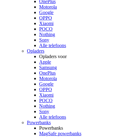
OnePlus
Motorola
Google
OPPO
Xiaomi
POCO
Nothing
Sony
Alle telefoons
Opladers
Opladers voor
Apple
Samsung
OnePlus
Motorola
Google
OPPO
Xiaomi
POCO
Nothing
Sony
Alle telefoons
Powerbanks
Powerbanks
MagSafe powerbanks