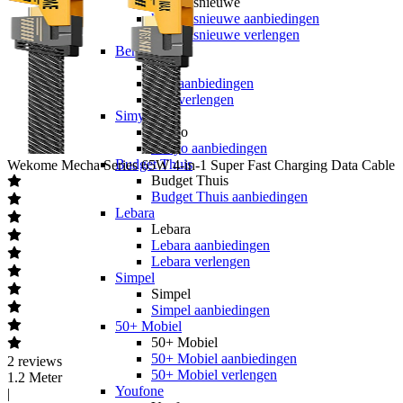
hollandsnieuwe
hollandsnieuwe aanbiedingen
hollandsnieuwe verlengen
Ben
Ben
Ben aanbiedingen
Ben verlengen
Simyo
Simyo
Simyo aanbiedingen
Budget Thuis
Wekome
Mecha Series 65W 4-in-1 Super Fast Charging Data Cable
Budget Thuis
Budget Thuis aanbiedingen
Lebara
Lebara
Lebara aanbiedingen
Lebara verlengen
Simpel
Simpel
Simpel aanbiedingen
50+ Mobiel
50+ Mobiel
50+ Mobiel aanbiedingen
2
reviews
50+ Mobiel verlengen
1.2 Meter
Youfone
|