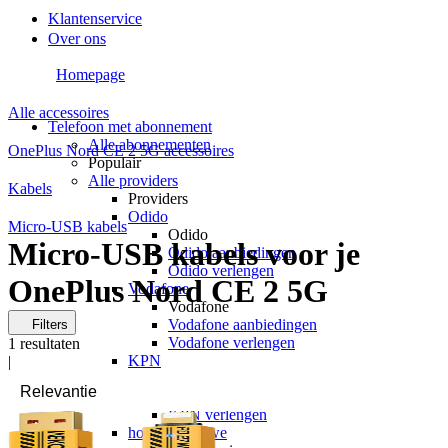
Klantenservice
Over ons
Homepage
Alle accessoires
Telefoon met abonnement
Alle abonnementen
OnePlus Nord CE 2 5G accessoires
Populair
Alle providers
Kabels
Providers
Odido
Micro-USB kabels
Odido
Micro-USB kabels voor je
Odido aanbiedingen
Odido verlengen
OnePlus Nord CE 2 5G
Vodafone
Vodafone
Vodafone aanbiedingen
Filters
Vodafone verlengen
1
resultaten
KPN
|
KPN
KPN aanbiedingen
KPN verlengen
hollandsnieuwe