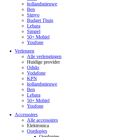
hollandsnieuwe
Ben
Simyo
Budget Thuis
Lebara
Simpel
50+ Mobiel
Youfone
Verlengen
Alle verlengingen
Huidige provider
Odido
Vodafone
KPN
hollandsnieuwe
Ben
Lebara
50+ Mobiel
Youfone
Accessoires
Alle accessoires
Elektronica
Oordopjes
Oordopjes