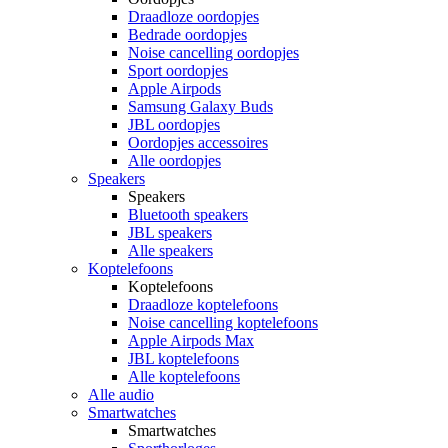
Draadloze oordopjes
Bedrade oordopjes
Noise cancelling oordopjes
Sport oordopjes
Apple Airpods
Samsung Galaxy Buds
JBL oordopjes
Oordopjes accessoires
Alle oordopjes
Speakers
Speakers
Bluetooth speakers
JBL speakers
Alle speakers
Koptelefoons
Koptelefoons
Draadloze koptelefoons
Noise cancelling koptelefoons
Apple Airpods Max
JBL koptelefoons
Alle koptelefoons
Alle audio
Smartwatches
Smartwatches