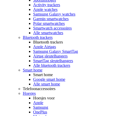
Sporthorloges
Activity trackers
Apple watches
Samsung Galaxy watches
Garmin smartwatches
Polar smartwatches
Smartwatch accessoires
Alle smartwatches
Bluetooth trackers
Bluetooth trackers
Apple Airtags
Samsung Galaxy SmartTag
Airtag sleutelhangers
SmartTag sleutelhangers
Alle bluetooth trackers
Smart home
Smart home
Google smart home
Alle smart home
Telefoonaccessoires
Hoesjes
Hoesjes voor
Apple
Samsung
OnePlus