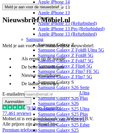
Apple iPhone 14
Meld je aan voor de nieuwsbrief
Apple iPhone 13
Apple iPhone 13
Overige
Nieuwsbrief Mobiel.nl
Apple iPhone 15 (Refurbished)
Apple iPhone 13 Pro (Refurbished)
Apple iPhone 13 (Refurbished)
Samsung
Samsung Galaxy Z
Meld je aan voor onze maandelijkse nieuwsbrief:
Samsung Galaxy Z Fold8 Ultra 5G
Samsung Galaxy Z Fold8 5G
Als eerste op de hoogte
Samsung Galaxy Z Fold7 5G
Samsung Galaxy Z Flip8 5G
De beste aanbiedingen
Samsung Galaxy Z Flip7 FE 5G
Nieuwe smartphones
Samsung Galaxy Z Flip7 5G
Samsung Galaxy S
De laatste nieuwtjes
Samsung Galaxy S26 Serie
Samsung Galaxy S26 Ultra
E-mailadres
Samsung Galaxy S26 Plus
Aanmelden
Samsung Galaxy S26
9
/10 op Trustpilot
Samsung Galaxy S25 Ultra
77.461
reviews
Samsung Galaxy S25 Plus
Mobiel.nl is een handelsmerk van Websend B.V.
Samsung Galaxy S25 FE
Alle prijzen zijn inclusief btw.
Samsung Galaxy S25 Edge
Premium telefoons
Samsung Galaxy S25