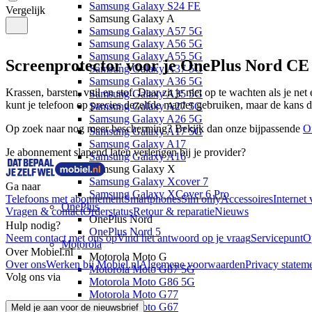
Samsung Galaxy S24 FE
Vergelijk
Samsung Galaxy A
Samsung Galaxy A57 5G
Samsung Galaxy A56 5G
Samsung Galaxy A55 5G
Screenprotector voor je OnePlus Nord CE
Samsung Galaxy A37 5G
Samsung Galaxy A36 5G
Krassen, barsten, vuil en stof. Daar zit je niet op te wachten als je net
Samsung Galaxy A35 5G
kunt je telefoon op precies dezelfde manier gebruiken, maar de kans 
Samsung Galaxy A27 5G
Samsung Galaxy A26 5G
Op zoek naar nog meer bescherming? Bekijk dan onze bijpassende 
O
Samsung Galaxy A17 5G
Samsung Galaxy A17
Je abonnement slapend laten verlengen bij je provider?
Samsung Galaxy A16
Samsung Galaxy X
Samsung Galaxy Xcover 7
Ga naar
Samsung Galaxy XCover 6 Pro
Telefoons met abonnement
Smartphones
Sim only
Accessoires
Internet 
OnePlus
Vragen & contact
Orderstatus
Retour & reparatie
Nieuws
OnePlus Nord
Hulp nodig?
OnePlus Nord 5
Neem contact met ons op
Vind het antwoord op je vraag
Servicepunt
O
Motorola
Over Mobiel.nl
Motorola Moto G
Over ons
Werken bij Mobiel.nl
Algemene voorwaarden
Privacy statem
Motorola Moto G87 5G
Volg ons via
Motorola Moto G86 5G
Motorola Moto G77
Motorola Moto G67
Meld je aan voor de nieuwsbrief