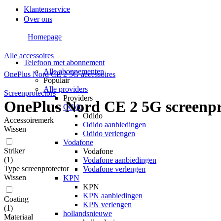
Klantenservice
Over ons
Homepage
Alle accessoires
Telefoon met abonnement
Alle abonnementen
OnePlus Nord CE 2 5G accessoires
Populair
Alle providers
Screenprotectors
Providers
OnePlus Nord CE 2 5G screenpr
Odido
Odido
Accessoiremerk
Odido aanbiedingen
Wissen
Odido verlengen
Vodafone
Striker
Vodafone
(
1
)
Vodafone aanbiedingen
Type screenprotector
Vodafone verlengen
Wissen
KPN
KPN
KPN aanbiedingen
Coating
KPN verlengen
(
1
)
hollandsnieuwe
Materiaal