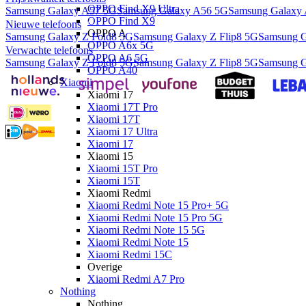
OPPO Find X9 Ultra
Samsung Galaxy A57 5G
Samsung Galaxy A56 5G
Samsung Galaxy
OPPO Find X9
Nieuwe telefoons
OPPO A
Samsung Galaxy Z Fold8 5G
Samsung Galaxy Z Flip8 5G
Samsung G
OPPO A6x 5G
Verwachte telefoons
OPPO A6 5G
Samsung Galaxy Z Fold8 5G
Samsung Galaxy Z Flip8 5G
Samsung G
OPPO A40
Xiaomi
Xiaomi 17
Xiaomi 17T Pro
Xiaomi 17T
Xiaomi 17 Ultra
Xiaomi 17
Xiaomi 15
Xiaomi 15T Pro
Xiaomi 15T
Xiaomi Redmi
Xiaomi Redmi Note 15 Pro+ 5G
Xiaomi Redmi Note 15 Pro 5G
Xiaomi Redmi Note 15 5G
Xiaomi Redmi Note 15
Xiaomi Redmi 15C
Overige
Xiaomi Redmi A7 Pro
Nothing
Nothing