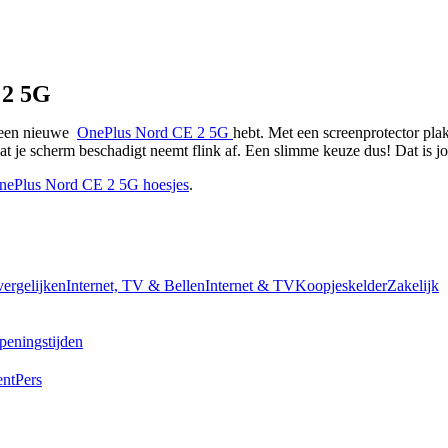
 2 5G
 een nieuwe  
OnePlus Nord CE 2 5G 
hebt. Met een screenprotector plak
dat je scherm beschadigt neemt flink af. Een slimme keuze dus! Dat is 
nePlus Nord CE 2 5G hoesjes
.
vergelijken
Internet, TV & Bellen
Internet & TV
Koopjeskelder
Zakelijk
peningstijden
ent
Pers