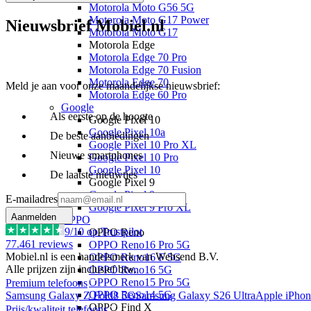
Motorola Moto G56 5G
Motorola Moto G17 Power
Nieuwsbrief Mobiel.nl
Motorola Moto G17
Motorola Edge
Motorola Edge 70 Pro
Motorola Edge 70 Fusion
Motorola Edge 70
Meld je aan voor onze maandelijkse nieuwsbrief:
Motorola Edge 60 Pro
Google
Als eerste op de hoogte
Google Pixel 10
Google Pixel 10a
De beste aanbiedingen
Google Pixel 10 Pro XL
Nieuwe smartphones
Google Pixel 10 Pro
Google Pixel 10
De laatste nieuwtjes
Google Pixel 9
Google Pixel 9a
E-mailadres
Google Pixel 9 Pro XL
Aanmelden
OPPO
9
/10 op Trustpilot
OPPO Reno
77.461
reviews
OPPO Reno16 Pro 5G
Mobiel.nl is een handelsmerk van Websend B.V.
OPPO Reno16 F 5G
Alle prijzen zijn inclusief btw.
OPPO Reno16 5G
OPPO Reno15 Pro 5G
Premium telefoons
OPPO Reno14 5G
Samsung Galaxy Z Fold8 5G
Samsung Galaxy S26 Ultra
Apple iPhon
OPPO Find X
Prijs/kwaliteit telefoons