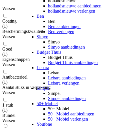
hollandsnieuwe
hollandsnieuwe aanbiedingen
Wissen
hollandsnieuwe verlengen
Ben
Coating
Ben
(
1
)
Ben aanbiedingen
Beschermingskwaliteit
Ben verlengen
Wissen
Simyo
Simyo
Simyo aanbiedingen
Goed
Budget Thuis
(
1
)
Budget Thuis
Eigenschappen
Budget Thuis aanbiedingen
Wissen
Lebara
Lebara
Antibacterieel
Lebara aanbiedingen
(
1
)
Lebara verlengen
Aantal stuks in verpakking
Simpel
Wissen
Simpel
Simpel aanbiedingen
50+ Mobiel
1 stuk
50+ Mobiel
(
1
)
50+ Mobiel aanbiedingen
Bundel
50+ Mobiel verlengen
Wissen
Youfone