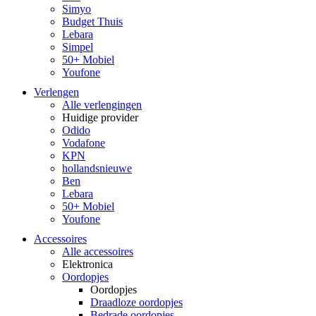
Simyo
Budget Thuis
Lebara
Simpel
50+ Mobiel
Youfone
Verlengen
Alle verlengingen
Huidige provider
Odido
Vodafone
KPN
hollandsnieuwe
Ben
Lebara
50+ Mobiel
Youfone
Accessoires
Alle accessoires
Elektronica
Oordopjes
Oordopjes
Draadloze oordopjes
Bedrade oordopjes