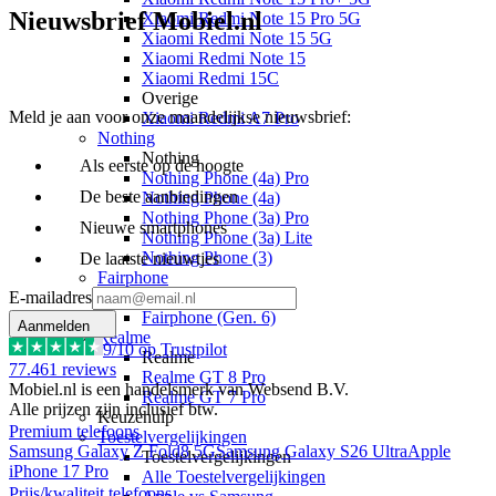
Nieuwsbrief Mobiel.nl
Xiaomi Redmi Note 15 Pro 5G
Xiaomi Redmi Note 15 5G
Xiaomi Redmi Note 15
Xiaomi Redmi 15C
Overige
Meld je aan voor onze maandelijkse nieuwsbrief:
Xiaomi Redmi A7 Pro
Nothing
Nothing
Als eerste op de hoogte
Nothing Phone (4a) Pro
De beste aanbiedingen
Nothing Phone (4a)
Nothing Phone (3a) Pro
Nieuwe smartphones
Nothing Phone (3a) Lite
Nothing Phone (3)
De laatste nieuwtjes
Fairphone
E-mailadres
Fairphone
Fairphone (Gen. 6)
Aanmelden
Realme
9
/10 op Trustpilot
Realme
77.461
reviews
Realme GT 8 Pro
Mobiel.nl is een handelsmerk van Websend B.V.
Realme GT 7 Pro
Alle prijzen zijn inclusief btw.
Keuzehulp
Premium telefoons
Toestelvergelijkingen
Samsung Galaxy Z Fold8 5G
Samsung Galaxy S26 Ultra
Apple
Toestelvergelijkingen
iPhone 17 Pro
Alle Toestelvergelijkingen
Prijs/kwaliteit telefoons