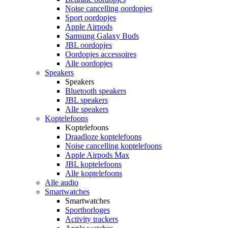
Noise cancelling oordopjes
Sport oordopjes
Apple Airpods
Samsung Galaxy Buds
JBL oordopjes
Oordopjes accessoires
Alle oordopjes
Speakers
Speakers
Bluetooth speakers
JBL speakers
Alle speakers
Koptelefoons
Koptelefoons
Draadloze koptelefoons
Noise cancelling koptelefoons
Apple Airpods Max
JBL koptelefoons
Alle koptelefoons
Alle audio
Smartwatches
Smartwatches
Sporthorloges
Activity trackers