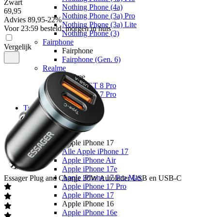
Zwart
Nothing Phone (4a)
69
,
95
Nothing Phone (3a) Pro
Advies
89,95
-
22
%
Nothing Phone (3a) Lite
Voor 23:59 besteld, morgen in huis
Nothing Phone (3)
Fairphone
Vergelijk
Fairphone
Fairphone (Gen. 6)
Realme
Realme
Realme GT 8 Pro
Realme GT 7 Pro
Telefoons
Alle telefoons
Merken
Apple
Apple iPhone 17
Alle Apple iPhone 17
Apple iPhone Air
Apple iPhone 17e
Apple iPhone 17 Pro Max
Essager
Plug and Charge 30W Autolader USB en USB-C
Apple iPhone 17 Pro
Apple iPhone 17
Apple iPhone 16
Apple iPhone 16e