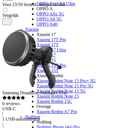
OPPO Find X9 Ultra
Voor 23:59 besteld, morgen in huis
OPPO A
OPPO A6x 5G
Vergelijk
OPPO A6 5G
OPPO A40
Xiaomi
Xiaomi 17
Xiaomi 17T Pro
Xiaomi 17T
Xiaomi 17 Ultra
Xiaomi 17
Xiaomi 15
Xiaomi 15T Pro
Xiaomi 15T
Xiaomi Redmi
Xiaomi Redmi Note 15 Pro+ 5G
Xiaomi Redmi Note 15 Pro 5G
Xiaomi Redmi Note 15 5G
Samsung
Draadloze Autolader 15W
Xiaomi Redmi Note 15
Xiaomi Redmi 15C
0
reviews
Overige
USB-C
Xiaomi Redmi A7 Pro
|
Nothing
1 USB-aansluitingen
Nothing
|
Nothing Phone (4a) Pro