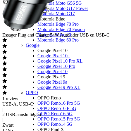
Motorola Moto G56 5G
Motorola Moto G17 Power
Motorola Moto G17
Motorola Edge
Motorola Edge 70 Pro
Motorola Edge 70 Fusion
Motorola Edge 70
Essager
Plug and Charge 54W Autolader USB en USB-C
Motorola Edge 60 Pro
Google
Google Pixel 10
Google Pixel 10a
Google Pixel 10 Pro XL
Google Pixel 10 Pro
Google Pixel 10
Google Pixel 9
Google Pixel 9a
Google Pixel 9 Pro XL
OPPO
OPPO Reno
1
review
OPPO Reno16 Pro 5G
USB-A, USB-C
OPPO Reno16 F 5G
|
OPPO Reno16 5G
2 USB-aansluitingen
OPPO Reno15 Pro 5G
|
OPPO Reno14 5G
Zwart
OPPO Find X
17
,
95