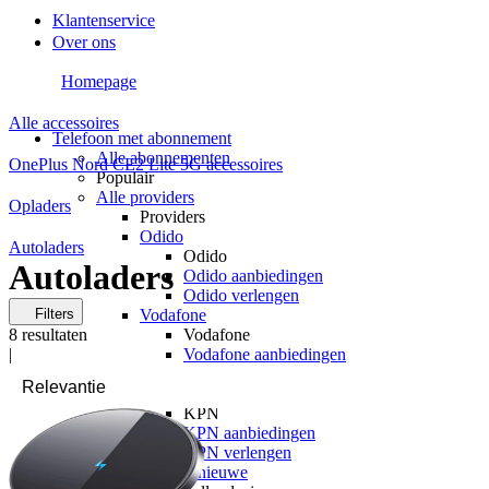
Klantenservice
Over ons
Homepage
Alle accessoires
Telefoon met abonnement
Alle abonnementen
OnePlus Nord CE2 Lite 5G accessoires
Populair
Alle providers
Opladers
Providers
Odido
Autoladers
Odido
Autoladers
Odido aanbiedingen
Odido verlengen
Filters
Vodafone
8
resultaten
Vodafone
|
Vodafone aanbiedingen
Vodafone verlengen
KPN
KPN
KPN aanbiedingen
KPN verlengen
hollandsnieuwe