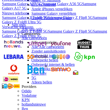
Apple vs Samsung
Samsung Galaxy A57 5G
Samsung Galaxy A56 5G
Samsung
iOS vs Android
Galaxy A17 5G
Apple iPhones vergelijken
Nieuwe telefoons
Samsung Galaxy vergelijken
Samsung Galaxy Z Fold8 5G
Samsung Galaxy Z Flip8 5G
Samsung
Google Pixels vergelijken
Galaxy Z Fold8 Ultra 5G
Sim only
Verwachte telefoons
Alle sim only
Samsung Galaxy Z Fold8 5G
Samsung Galaxy Z Flip8 5G
Samsung
Categorieën
Galaxy Z Fold8 Ultra 5G
Alle categorieën
Alle categorieën
Alle Alle categorieën
Zonder aansluitkosten
Onbeperkt internet
Onbeperkt bellen
Onbeperkt internet & bellen
Maandelijks opzegbaar
Data only
5G
Alleen bellen
Providers
Odido
Vodafone
KPN
hollandsnieuwe
Ben