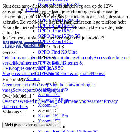
Google Pixel 9 Pro XL
Sluit deze auto-telefoonopladers simpelweg aan op de 12V-
OPPO
aansluiting in je auto en je laadt je telefoon op terwijl je naar je 
OPPO Reno
bestemming rijdt. Ook handig als je je telefoon als navigatiesysteem 
OPPO Reno16 Pro 5G
gebruikt. Zo voorkom je dat je bij aankomst een lege telefoon hebt. 
OPPO Reno16 F 5G
Voor alle merken en typen mobiele telefoons hebben we de juiste 
OPPO Reno16 5G
autolader.
OPPO Reno15 Pro 5G
Je abonnement slapend laten verlengen bij je provider?
OPPO Reno14 5G
OPPO Find X
OPPO Find X9 Ultra
Ga naar
OPPO A
Telefoons met abonnement
Smartphones
Sim only
Accessoires
Internet
OPPO A6x 5G
vergelijken
Internet, TV & Bellen
Internet &
OPPO A6 5G
TV
Koopjeskelder
Zakelijk
OPPO A40
Vragen & contact
Orderstatus
Retour & reparatie
Nieuws
Xiaomi
Hulp nodig?
Xiaomi 17
Neem contact met ons op
Vind het antwoord op je
Xiaomi 17T Pro
vraag
Servicepunt
Openingstijden
Xiaomi 17T
Over Mobiel.nl
Xiaomi 17 Ultra
Over ons
Werken bij Mobiel.nl
Algemene voorwaarden
Privacy
Xiaomi 17
statement
Pers
Xiaomi 15
Volg ons via
Xiaomi 15T Pro
Xiaomi 15T
Meld je aan voor de nieuwsbrief
Xiaomi Redmi
Xiaomi Redmi Note 15 Pro+ 5G