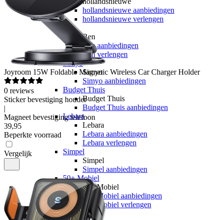
hollandsnieuwe
hollandsnieuwe aanbiedingen
hollandsnieuwe verlengen
Ben
Ben
Ben aanbiedingen
Ben verlengen
Simyo
Joyroom
15W Foldable Magnetic Wireless Car Charger Holder
Simyo
Simyo aanbiedingen
Budget Thuis
0
reviews
Budget Thuis
Sticker bevestiging houder
Budget Thuis aanbiedingen
|
Lebara
Magneet bevestiging telefoon
Lebara
39
,
95
Lebara aanbiedingen
Beperkte voorraad
Lebara verlengen
Simpel
Vergelijk
Simpel
Simpel aanbiedingen
50+ Mobiel
50+ Mobiel
50+ Mobiel aanbiedingen
50+ Mobiel verlengen
Youfone