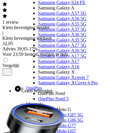
Samsung Galaxy S24 FE
Samsung Galaxy A
Samsung Galaxy A57 5G
Samsung Galaxy A56 5G
1
review
Samsung Galaxy A55 5G
Klem bevestiging houder
Samsung Galaxy A37 5G
|
Samsung Galaxy A36 5G
Klem bevestiging telefoon
Samsung Galaxy A35 5G
32
,
95
Samsung Galaxy A27 5G
Advies
39,95
-
17
%
Samsung Galaxy A26 5G
Voor 23:59 besteld, morgen in huis
Samsung Galaxy A17 5G
Samsung Galaxy A17
Vergelijk
Samsung Galaxy A16
Samsung Galaxy X
Samsung Galaxy Xcover 7
Samsung Galaxy XCover 6 Pro
OnePlus
Gratis bezorging
OnePlus Nord
OnePlus Nord 5
Motorola
Motorola Moto G
Motorola Moto G87 5G
Motorola Moto G86 5G
Motorola Moto G77
Motorola Moto G67