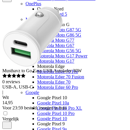
OnePlus
OnePlus Nord
OnePlus Nord 5
Motorola
Motorola Moto G
Motorola Moto G87 5G
Motorola Moto G86 5G
Motorola Moto G77
Motorola Moto G67
Motorola Moto G56 5G
Motorola Moto G17 Power
Motorola Moto G17
Motorola Edge
Musthavz
to Go Easy USB Autolader 30W
Motorola Edge 70 Pro
Motorola Edge 70 Fusion
0
reviews
Motorola Edge 70
USB-A, USB-C
Motorola Edge 60 Pro
|
Google
Wit
Google Pixel 10
14
,
95
Google Pixel 10a
Voor 23:59 besteld, morgen in huis
Google Pixel 10 Pro XL
Google Pixel 10 Pro
Google Pixel 10
Vergelijk
Google Pixel 9
Google Pixel 9a