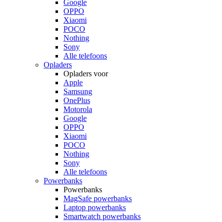
Google
OPPO
Xiaomi
POCO
Nothing
Sony
Alle telefoons
Opladers
Opladers voor
Apple
Samsung
OnePlus
Motorola
Google
OPPO
Xiaomi
POCO
Nothing
Sony
Alle telefoons
Powerbanks
Powerbanks
MagSafe powerbanks
Laptop powerbanks
Smartwatch powerbanks