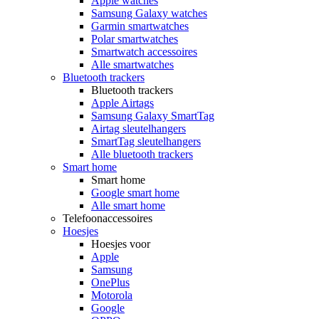
Apple watches
Samsung Galaxy watches
Garmin smartwatches
Polar smartwatches
Smartwatch accessoires
Alle smartwatches
Bluetooth trackers
Bluetooth trackers
Apple Airtags
Samsung Galaxy SmartTag
Airtag sleutelhangers
SmartTag sleutelhangers
Alle bluetooth trackers
Smart home
Smart home
Google smart home
Alle smart home
Telefoonaccessoires
Hoesjes
Hoesjes voor
Apple
Samsung
OnePlus
Motorola
Google