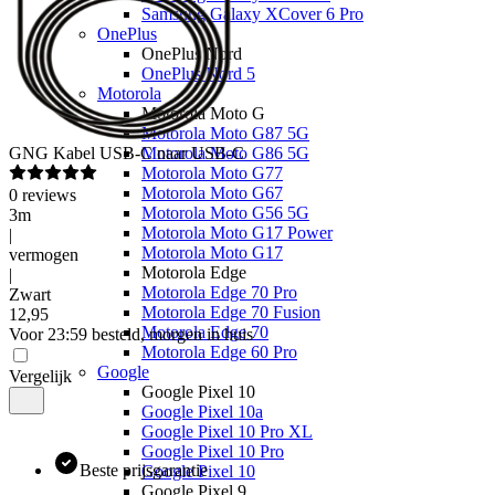
Samsung Galaxy XCover 6 Pro
OnePlus
OnePlus Nord
OnePlus Nord 5
Motorola
Motorola Moto G
Motorola Moto G87 5G
GNG
Kabel USB-C naar USB-C
Motorola Moto G86 5G
Motorola Moto G77
Motorola Moto G67
0
reviews
Motorola Moto G56 5G
3m
Motorola Moto G17 Power
|
Motorola Moto G17
vermogen
Motorola Edge
|
Motorola Edge 70 Pro
Zwart
Motorola Edge 70 Fusion
12
,
95
Motorola Edge 70
Voor 23:59 besteld, morgen in huis
Motorola Edge 60 Pro
Google
Vergelijk
Google Pixel 10
Google Pixel 10a
Google Pixel 10 Pro XL
Google Pixel 10 Pro
Beste prijsgarantie
Google Pixel 10
Google Pixel 9