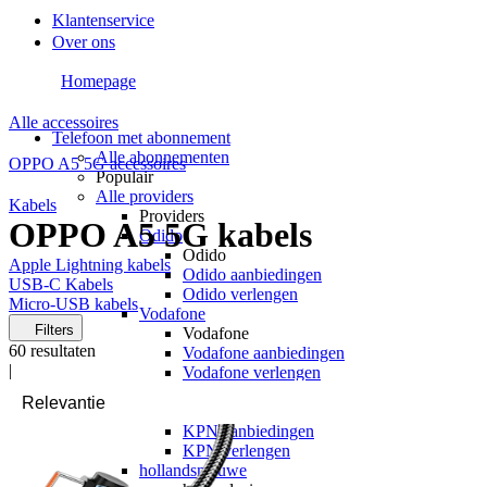
Klantenservice
Over ons
Homepage
Alle accessoires
Telefoon met abonnement
Alle abonnementen
OPPO A5 5G accessoires
Populair
Alle providers
Kabels
Providers
OPPO A5 5G kabels
Odido
Odido
Apple Lightning kabels
Odido aanbiedingen
USB-C Kabels
Odido verlengen
Micro-USB kabels
Vodafone
Filters
Vodafone
60
resultaten
Vodafone aanbiedingen
|
Vodafone verlengen
KPN
KPN
KPN aanbiedingen
KPN verlengen
hollandsnieuwe