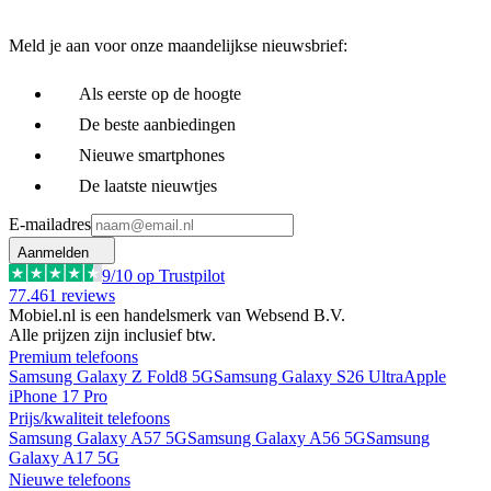
Meld je aan voor onze maandelijkse nieuwsbrief:
Als eerste op de hoogte
De beste aanbiedingen
Nieuwe smartphones
De laatste nieuwtjes
E-mailadres
Aanmelden
9
/10 op Trustpilot
77.461
reviews
Mobiel.nl is een handelsmerk van Websend B.V.
Alle prijzen zijn inclusief btw.
Premium telefoons
Samsung Galaxy Z Fold8 5G
Samsung Galaxy S26 Ultra
Apple
iPhone 17 Pro
Prijs/kwaliteit telefoons
Samsung Galaxy A57 5G
Samsung Galaxy A56 5G
Samsung
Galaxy A17 5G
Nieuwe telefoons