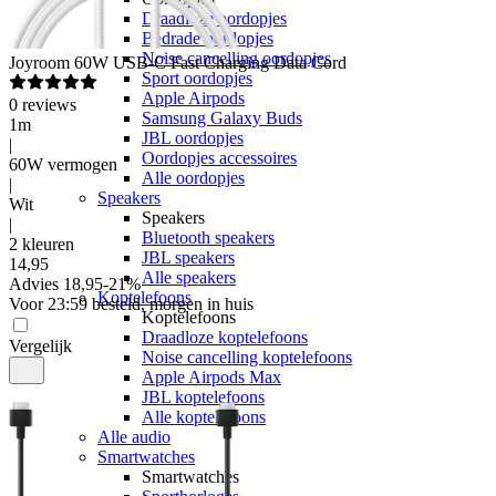
Draadloze oordopjes
Bedrade oordopjes
Noise cancelling oordopjes
Joyroom
60W USB-C Fast Charging Data Cord
Sport oordopjes
Apple Airpods
0
reviews
Samsung Galaxy Buds
1m
JBL oordopjes
|
Oordopjes accessoires
60W vermogen
Alle oordopjes
|
Speakers
Wit
Speakers
|
Bluetooth speakers
2 kleuren
JBL speakers
14
,
95
Alle speakers
Advies
18,95
-
21
%
Koptelefoons
Voor 23:59 besteld, morgen in huis
Koptelefoons
Draadloze koptelefoons
Vergelijk
Noise cancelling koptelefoons
Apple Airpods Max
JBL koptelefoons
Alle koptelefoons
Alle audio
Smartwatches
Smartwatches