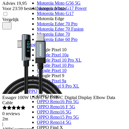
Motorola Moto G56 5G
Advies
19,95
Motorola Moto G17 Power
Voor 23:59 besteld, morgen in huis
Motorola Moto G17
Motorola Edge
Vergelijk
Motorola Edge 70 Pro
Motorola Edge 70 Fusion
Motorola Edge 70
Motorola Edge 60 Pro
Google
Google Pixel 10
Google Pixel 10a
Google Pixel 10 Pro XL
Google Pixel 10 Pro
Google Pixel 10
Google Pixel 9
Google Pixel 9a
Google Pixel 9 Pro XL
OPPO
OPPO Reno
Essager
100W USB-C to USB-C Digital Display Elbow Data
OPPO Reno16 Pro 5G
Cable
OPPO Reno16 F 5G
OPPO Reno16 5G
0
reviews
OPPO Reno15 Pro 5G
2m
OPPO Reno14 5G
|
OPPO Find X