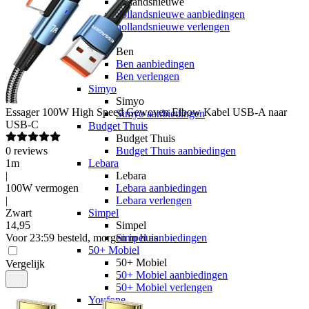
hollandsnieuwe
hollandsnieuwe aanbiedingen
hollandsnieuwe verlengen
Ben
Ben
Ben aanbiedingen
Ben verlengen
Simyo
Simyo
Essager
100W High Speed Gewoven Elbow Kabel USB-A naar
Simyo aanbiedingen
USB-C
Budget Thuis
Budget Thuis
0
reviews
Budget Thuis aanbiedingen
1m
Lebara
|
Lebara
100W vermogen
Lebara aanbiedingen
|
Lebara verlengen
Zwart
Simpel
14
,
95
Simpel
Voor 23:59 besteld, morgen in huis
Simpel aanbiedingen
50+ Mobiel
50+ Mobiel
Vergelijk
50+ Mobiel aanbiedingen
50+ Mobiel verlengen
Youfone