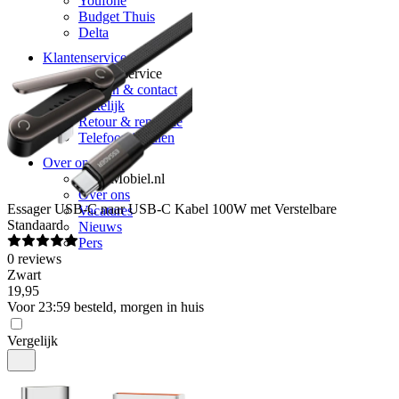
Youfone
Budget Thuis
Delta
Klantenservice
Klantenservice
Vragen & contact
Zakelijk
Retour & reparatie
Telefoon inruilen
Over ons
Over Mobiel.nl
Over ons
Essager
USB-C naar USB-C Kabel 100W met Verstelbare
Vacatures
Standaard
Nieuws
Pers
0
reviews
Zwart
19
,
95
Voor 23:59 besteld, morgen in huis
Vergelijk