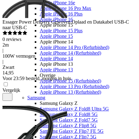
Apple iPhone 16e
Apple iPhone 16 Pro Max
Apple iPhone 16 Plus
Apple iPhone 16
Essager
Power Delivery Gewoven Oplaad en Datakabel USB-C
Apple iPhone 15
naar USB-C
Apple iPhone 15 Plus
Apple iPhone 15
0
reviews
Apple iPhone 14
2m
Apple iPhone 14 Pro (Refurbished)
|
Apple iPhone 14 (Refurbished)
100W vermogen
Apple iPhone 14
|
Apple iPhone 13
Zwart
Apple iPhone 13
14
,
95
Overige
Voor 23:59 besteld, morgen in huis
Apple iPhone 15 (Refurbished)
Apple iPhone 13 Pro (Refurbished)
Vergelijk
Apple iPhone 13 (Refurbished)
Samsung
Samsung Galaxy Z
Samsung Galaxy Z Fold8 Ultra 5G
Samsung Galaxy Z Fold8 5G
Samsung Galaxy Z Fold7 5G
Samsung Galaxy Z Flip8 5G
Samsung Galaxy Z Flip7 FE 5G
Samsung Galaxy Z Flip7 5G