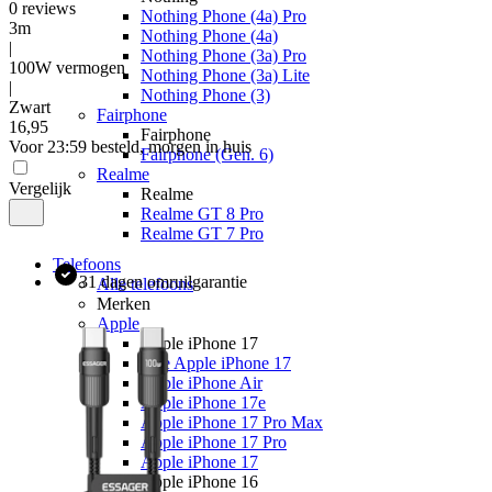
0
reviews
Nothing Phone (4a) Pro
3m
Nothing Phone (4a)
|
Nothing Phone (3a) Pro
100W vermogen
Nothing Phone (3a) Lite
|
Nothing Phone (3)
Zwart
Fairphone
16
,
95
Fairphone
Voor 23:59 besteld, morgen in huis
Fairphone (Gen. 6)
Realme
Vergelijk
Realme
Realme GT 8 Pro
Realme GT 7 Pro
Telefoons
31 dagen omruilgarantie
Alle telefoons
Merken
Apple
Apple iPhone 17
Alle Apple iPhone 17
Apple iPhone Air
Apple iPhone 17e
Apple iPhone 17 Pro Max
Apple iPhone 17 Pro
Apple iPhone 17
Apple iPhone 16