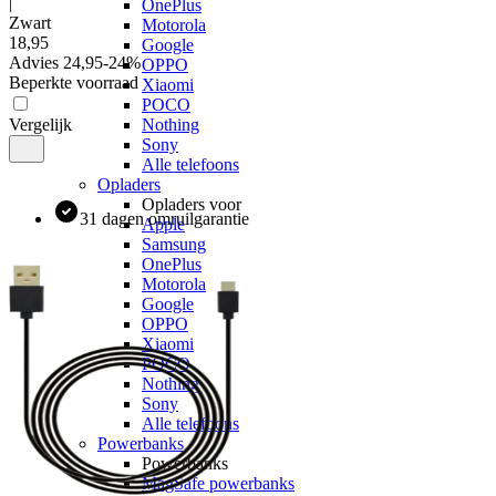
|
OnePlus
Zwart
Motorola
18
,
95
Google
Advies
24,95
-
24
%
OPPO
Beperkte voorraad
Xiaomi
POCO
Vergelijk
Nothing
Sony
Alle telefoons
Opladers
Opladers voor
31 dagen omruilgarantie
Apple
Samsung
OnePlus
Motorola
Google
OPPO
Xiaomi
POCO
Nothing
Sony
Alle telefoons
Powerbanks
Powerbanks
MagSafe powerbanks