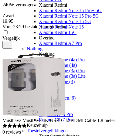
240W vermogen
Xiaomi Redmi
|
Xiaomi Redmi Note 15 Pro+ 5G
Zwart
Xiaomi Redmi Note 15 Pro 5G
19
,
95
Xiaomi Redmi Note 15 5G
Voor 23:59 besteld, morgen in huis
Xiaomi Redmi Note 15
Xiaomi Redmi 15C
Overige
Vergelijk
Xiaomi Redmi A7 Pro
Nothing
Nothing
Nothing Phone (4a) Pro
Nothing Phone (4a)
Nothing Phone (3a) Pro
Nothing Phone (3a) Lite
Nothing Phone (3)
Fairphone
Fairphone
Fairphone (Gen. 6)
Realme
Realme
Realme GT 8 Pro
Realme GT 7 Pro
Musthavz
Musthavz 4K USB-C to HDMI Cable 1.8 meter
Keuzehulp
Toestelvergelijkingen
0
reviews