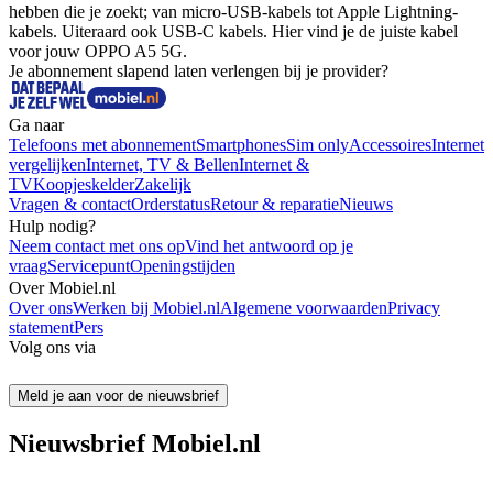
hebben die je zoekt; van micro-USB-kabels tot Apple Lightning-
kabels. Uiteraard ook USB-C kabels. Hier vind je de juiste kabel 
voor jouw OPPO A5 5G.
Je abonnement slapend laten verlengen bij je provider?
Ga naar
Telefoons met abonnement
Smartphones
Sim only
Accessoires
Internet
vergelijken
Internet, TV & Bellen
Internet &
TV
Koopjeskelder
Zakelijk
Vragen & contact
Orderstatus
Retour & reparatie
Nieuws
Hulp nodig?
Neem contact met ons op
Vind het antwoord op je
vraag
Servicepunt
Openingstijden
Over Mobiel.nl
Over ons
Werken bij Mobiel.nl
Algemene voorwaarden
Privacy
statement
Pers
Volg ons via
Meld je aan voor de nieuwsbrief
Nieuwsbrief Mobiel.nl