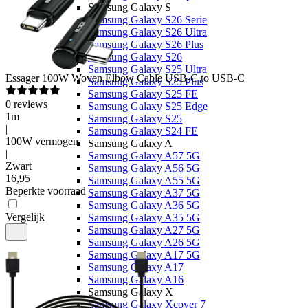
Samsung Galaxy S
Samsung Galaxy S26 Serie
Samsung Galaxy S26 Ultra
Samsung Galaxy S26 Plus
Samsung Galaxy S26
Samsung Galaxy S25 Ultra
Essager
100W Woven Elbow Cable USB-C to USB-C
Samsung Galaxy S25 Plus
Samsung Galaxy S25 FE
0
reviews
Samsung Galaxy S25 Edge
1m
Samsung Galaxy S25
|
Samsung Galaxy S24 FE
100W vermogen
Samsung Galaxy A
|
Samsung Galaxy A57 5G
Zwart
Samsung Galaxy A56 5G
16
,
95
Samsung Galaxy A55 5G
Beperkte voorraad
Samsung Galaxy A37 5G
Samsung Galaxy A36 5G
Vergelijk
Samsung Galaxy A35 5G
Samsung Galaxy A27 5G
Samsung Galaxy A26 5G
Samsung Galaxy A17 5G
Samsung Galaxy A17
Samsung Galaxy A16
Samsung Galaxy X
Samsung Galaxy Xcover 7