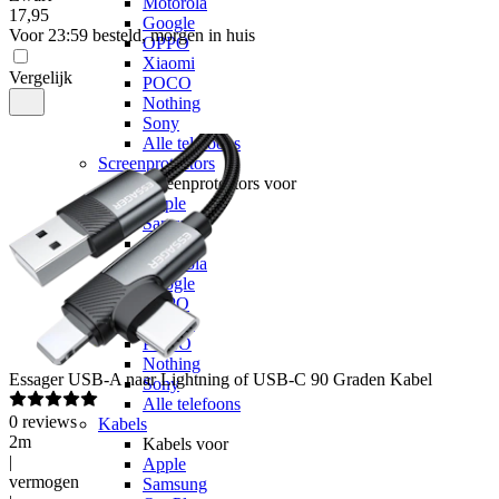
Motorola
17
,
95
Google
Voor 23:59 besteld, morgen in huis
OPPO
Xiaomi
Vergelijk
POCO
Nothing
Sony
Alle telefoons
Screenprotectors
Screenprotectors voor
Apple
Samsung
OnePlus
Motorola
Google
OPPO
Xiaomi
POCO
Nothing
Essager
USB-A naar Lightning of USB-C 90 Graden Kabel
Sony
Alle telefoons
0
reviews
Kabels
2m
Kabels voor
|
Apple
vermogen
Samsung