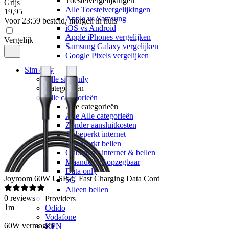
Toestelvergelijkingen
Grijs
Alle Toestelvergelijkingen
19
,
95
Apple vs Samsung
Voor 23:59 besteld, morgen in huis
iOS vs Android
Apple iPhones vergelijken
Vergelijk
Samsung Galaxy vergelijken
Google Pixels vergelijken
Sim only
Alle sim only
Categorieën
Alle categorieën
Alle categorieën
Alle Alle categorieën
Zonder aansluitkosten
Onbeperkt internet
Onbeperkt bellen
Onbeperkt internet & bellen
Maandelijks opzegbaar
Data only
Joyroom
60W USB-C Fast Charging Data Cord
5G
Alleen bellen
0
reviews
Providers
1m
Odido
|
Vodafone
60W vermogen
KPN