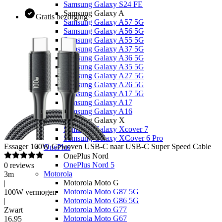
Samsung Galaxy S24 FE
Samsung Galaxy A
Gratis bezorging
Samsung Galaxy A57 5G
Samsung Galaxy A56 5G
Samsung Galaxy A55 5G
Samsung Galaxy A37 5G
Samsung Galaxy A36 5G
Samsung Galaxy A35 5G
Samsung Galaxy A27 5G
Samsung Galaxy A26 5G
Samsung Galaxy A17 5G
Samsung Galaxy A17
Samsung Galaxy A16
Samsung Galaxy X
Samsung Galaxy Xcover 7
Samsung Galaxy XCover 6 Pro
Essager
100W Gewoven USB-C naar USB-C Super Speed Cable
OnePlus
OnePlus Nord
OnePlus Nord 5
0
reviews
Motorola
3m
Motorola Moto G
|
Motorola Moto G87 5G
100W vermogen
Motorola Moto G86 5G
|
Motorola Moto G77
Zwart
Motorola Moto G67
16
,
95