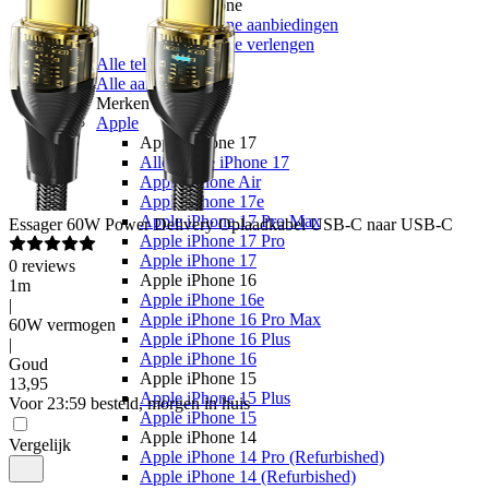
Youfone
Youfone aanbiedingen
Youfone verlengen
Alle telefoons
Alle aanbiedingen
Merken
Apple
Apple iPhone 17
Alle Apple iPhone 17
Apple iPhone Air
Apple iPhone 17e
Apple iPhone 17 Pro Max
Essager
60W Power Delivery Oplaadkabel USB-C naar USB-C
Apple iPhone 17 Pro
Apple iPhone 17
0
reviews
Apple iPhone 16
1m
Apple iPhone 16e
|
Apple iPhone 16 Pro Max
60W vermogen
Apple iPhone 16 Plus
|
Apple iPhone 16
Goud
Apple iPhone 15
13
,
95
Apple iPhone 15 Plus
Voor 23:59 besteld, morgen in huis
Apple iPhone 15
Apple iPhone 14
Vergelijk
Apple iPhone 14 Pro (Refurbished)
Apple iPhone 14 (Refurbished)