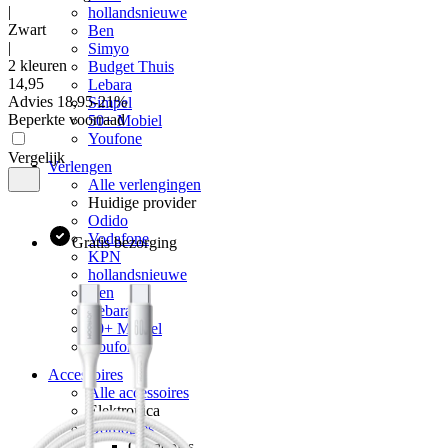
|
hollandsnieuwe
Zwart
Ben
|
Simyo
2 kleuren
Budget Thuis
14
,
95
Lebara
Advies
18,95
-
21
%
Simpel
Beperkte voorraad
50+ Mobiel
Youfone
Vergelijk
Verlengen
Alle verlengingen
Huidige provider
Odido
Vodafone
Gratis bezorging
KPN
hollandsnieuwe
Ben
Lebara
50+ Mobiel
Youfone
Accessoires
Alle accessoires
Elektronica
Oordopjes
Oordopjes