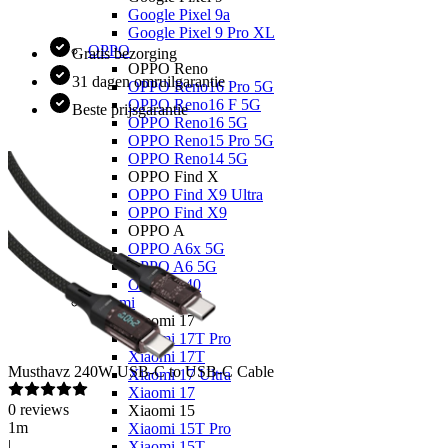
Google Pixel 9a
Google Pixel 9 Pro XL
OPPO
Gratis bezorging
OPPO Reno
31 dagen omruilgarantie
OPPO Reno16 Pro 5G
OPPO Reno16 F 5G
Beste prijsgarantie
OPPO Reno16 5G
OPPO Reno15 Pro 5G
OPPO Reno14 5G
OPPO Find X
OPPO Find X9 Ultra
OPPO Find X9
OPPO A
OPPO A6x 5G
OPPO A6 5G
OPPO A40
Xiaomi
Xiaomi 17
Xiaomi 17T Pro
Xiaomi 17T
Musthavz
240W USB-C to USB-C Cable
Xiaomi 17 Ultra
Xiaomi 17
0
reviews
Xiaomi 15
1m
Xiaomi 15T Pro
|
Xiaomi 15T