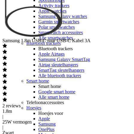
Sporthorloges
Activity trackers
Apple watches
Samsung Galaxy watches
Garmin smartwatches
Polar smartwatches
Smartwatch accessoires
Alle smartwatches
Samsung
1.8m USB-C naar USB-C Kabel 3A
Bluetooth trackers
Bluetooth trackers
Apple Airtags
Samsung Galaxy SmartTag
Airtag sleutelhangers
SmartTag sleutelhangers
Alle bluetooth trackers
Smart home
Smart home
Google smart home
Alle smart home
Telefoonaccessoires
2
reviews
Hoesjes
1.8m
Hoesjes voor
|
Apple
25W vermogen
Samsung
|
OnePlus
Zwart