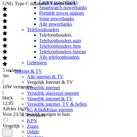
Laptop powerbanks
GNG
Type C datakabel 3 meter black
Smartwatch powerbanks
Portable power stations
Solar powerbanks
Alle powerbanks
Telefoonhouders
Telefoonhouders
Telefoonhouders auto
Telefoonhouders fiets
Telefoonhouders bureau
Alle telefoonhouders
Geheugen
5
reviews
Internet & TV
3m
Alle internet & TV
|
Vergelijk Internet & TV
10W vermogen
Vergelijk internet
|
Vergelijk glasvezel internet
black
Vergelijk internet & TV
12
,
95
Vergelijk internet, TV & bellen
Advies
16,95
5G Klik&Klaar internet
Voor 23:59 besteld, morgen in huis
Providers
KPN
Vergelijk
Ziggo
Odido