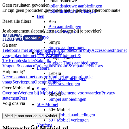
hollandsnieuwe
Geen resultaten gevonden
hollandsnieuwe aanbiedingen
Er zijn geen producten gevonden met je gekozen filtercombinatie.
hollandsnieuwe verlengen
Ben
Reset alle filters
Ben
Ben aanbiedingen
Je abonnement slapend laten verlengen bij je provider?
Ben verlengen
Simyo
Simyo
Ga naar
Simyo aanbiedingen
Telefoons met abonnement
Smartphones
Sim only
Accessoires
Internet
Budget Thuis
vergelijken
Internet, TV & Bellen
Internet &
Budget Thuis
TV
Koopjeskelder
Zakelijk
Budget Thuis aanbiedingen
Vragen & contact
Orderstatus
Retour & reparatie
Nieuws
Lebara
Hulp nodig?
Lebara
Neem contact met ons op
Vind het antwoord op je
Lebara aanbiedingen
vraag
Servicepunt
Openingstijden
Lebara verlengen
Over Mobiel.nl
Simpel
Over ons
Werken bij Mobiel.nl
Algemene voorwaarden
Privacy
Simpel
statement
Pers
Simpel aanbiedingen
Volg ons via
50+ Mobiel
50+ Mobiel
50+ Mobiel aanbiedingen
Meld je aan voor de nieuwsbrief
50+ Mobiel verlengen
Youfone
Nieuwsbrief Mobiel.nl