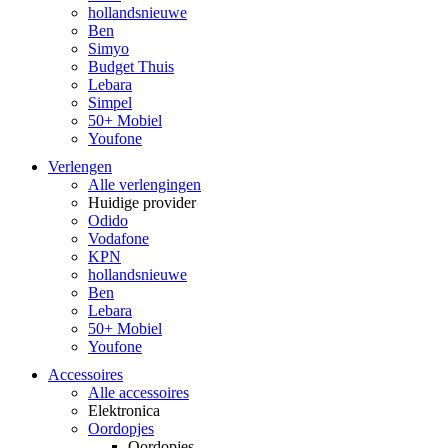
hollandsnieuwe
Ben
Simyo
Budget Thuis
Lebara
Simpel
50+ Mobiel
Youfone
Verlengen
Alle verlengingen
Huidige provider
Odido
Vodafone
KPN
hollandsnieuwe
Ben
Lebara
50+ Mobiel
Youfone
Accessoires
Alle accessoires
Elektronica
Oordopjes
Oordopjes