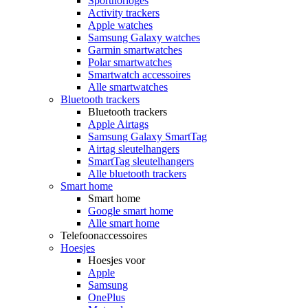
Sporthorloges
Activity trackers
Apple watches
Samsung Galaxy watches
Garmin smartwatches
Polar smartwatches
Smartwatch accessoires
Alle smartwatches
Bluetooth trackers
Bluetooth trackers
Apple Airtags
Samsung Galaxy SmartTag
Airtag sleutelhangers
SmartTag sleutelhangers
Alle bluetooth trackers
Smart home
Smart home
Google smart home
Alle smart home
Telefoonaccessoires
Hoesjes
Hoesjes voor
Apple
Samsung
OnePlus