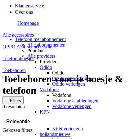
Klantenservice
Over ons
Homepage
Alle accessoires
Telefoon met abonnement
Alle abonnementen
OPPO A54 5G accessoires
Populair
Alle providers
Telefoonhoesjes
Providers
Odido
Toebehoren
Odido
Toebehoren voor je hoesje &
Odido aanbiedingen
Odido verlengen
telefoon
Vodafone
Vodafone
Vodafone aanbiedingen
Filters
Vodafone verlengen
0
resultaten
KPN
|
KPN
KPN aanbiedingen
KPN verlengen
Gekozen filters:
hollandsnieuwe