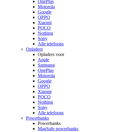
OnePlus
Motorola
Google
OPPO
Xiaomi
POCO
Nothing
Sony
Alle telefoons
Opladers
Opladers voor
Apple
Samsung
OnePlus
Motorola
Google
OPPO
Xiaomi
POCO
Nothing
Sony
Alle telefoons
Powerbanks
Powerbanks
MagSafe powerbanks