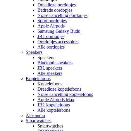
Draadloze oordopjes
Bedrade oordopjes
Noise cancelling oordopjes
Sport oordopjes
Apple Airpods
Samsung Galaxy Buds
JBL oordopjes
Oordopjes accessoires
Alle oordopjes
Speakers
Speakers
Bluetooth speakers
JBL speakers
Alle speakers
Koptelefoons
Koptelefoons
Draadloze koptelefoons
Noise cancelling koptelefoons
Apple Airpods Max
JBL koptelefoons
Alle koptelefoons
Alle audio
Smartwatches
Smartwatches