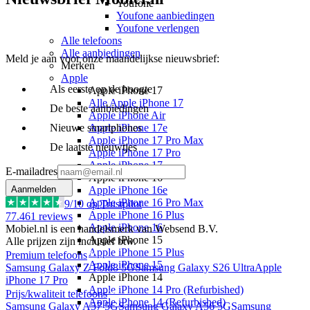
Youfone
Youfone aanbiedingen
Youfone verlengen
Alle telefoons
Alle aanbiedingen
Meld je aan voor onze maandelijkse nieuwsbrief:
Merken
Apple
Als eerste op de hoogte
Apple iPhone 17
Alle Apple iPhone 17
De beste aanbiedingen
Apple iPhone Air
Nieuwe smartphones
Apple iPhone 17e
Apple iPhone 17 Pro Max
De laatste nieuwtjes
Apple iPhone 17 Pro
Apple iPhone 17
E-mailadres
Apple iPhone 16
Aanmelden
Apple iPhone 16e
Apple iPhone 16 Pro Max
9
/10 op Trustpilot
Apple iPhone 16 Plus
77.461
reviews
Apple iPhone 16
Mobiel.nl is een handelsmerk van Websend B.V.
Apple iPhone 15
Alle prijzen zijn inclusief btw.
Apple iPhone 15 Plus
Premium telefoons
Apple iPhone 15
Samsung Galaxy Z Fold8 5G
Samsung Galaxy S26 Ultra
Apple
Apple iPhone 14
iPhone 17 Pro
Apple iPhone 14 Pro (Refurbished)
Prijs/kwaliteit telefoons
Apple iPhone 14 (Refurbished)
Samsung Galaxy A57 5G
Samsung Galaxy A56 5G
Samsung