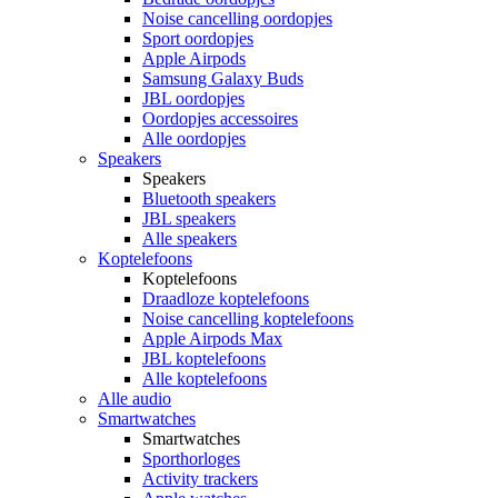
Noise cancelling oordopjes
Sport oordopjes
Apple Airpods
Samsung Galaxy Buds
JBL oordopjes
Oordopjes accessoires
Alle oordopjes
Speakers
Speakers
Bluetooth speakers
JBL speakers
Alle speakers
Koptelefoons
Koptelefoons
Draadloze koptelefoons
Noise cancelling koptelefoons
Apple Airpods Max
JBL koptelefoons
Alle koptelefoons
Alle audio
Smartwatches
Smartwatches
Sporthorloges
Activity trackers