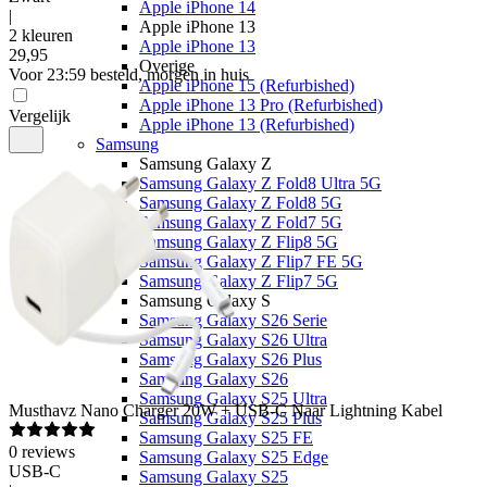
Apple iPhone 14
|
Apple iPhone 13
2 kleuren
Apple iPhone 13
29
,
95
Overige
Voor 23:59 besteld, morgen in huis
Apple iPhone 15 (Refurbished)
Apple iPhone 13 Pro (Refurbished)
Vergelijk
Apple iPhone 13 (Refurbished)
Samsung
Samsung Galaxy Z
Samsung Galaxy Z Fold8 Ultra 5G
Samsung Galaxy Z Fold8 5G
Samsung Galaxy Z Fold7 5G
Samsung Galaxy Z Flip8 5G
Samsung Galaxy Z Flip7 FE 5G
Samsung Galaxy Z Flip7 5G
Samsung Galaxy S
Samsung Galaxy S26 Serie
Samsung Galaxy S26 Ultra
Samsung Galaxy S26 Plus
Samsung Galaxy S26
Samsung Galaxy S25 Ultra
Musthavz
Nano Charger 20W + USB-C Naar Lightning Kabel
Samsung Galaxy S25 Plus
Samsung Galaxy S25 FE
0
reviews
Samsung Galaxy S25 Edge
USB-C
Samsung Galaxy S25