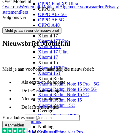
Over Mobiel.nl
OPPO Find X9 Ultra
Over ons
Werken bij Mobiel.nl
Algemene voorwaarden
Privacy
OPPO A
statement
Pers
OPPO A6x 5G
Volg ons via
OPPO A6 5G
OPPO A40
Xiaomi
Meld je aan voor de nieuwsbrief
Xiaomi 17
Xiaomi 17T Pro
Nieuwsbrief Mobiel.nl
Xiaomi 17T
Xiaomi 17 Ultra
Xiaomi 17
Xiaomi 15
Xiaomi 15T Pro
Meld je aan voor onze maandelijkse nieuwsbrief:
Xiaomi 15T
Xiaomi Redmi
Als eerste op de hoogte
Xiaomi Redmi Note 15 Pro+ 5G
Xiaomi Redmi Note 15 Pro 5G
De beste aanbiedingen
Xiaomi Redmi Note 15 5G
Nieuwe smartphones
Xiaomi Redmi Note 15
Xiaomi Redmi 15C
De laatste nieuwtjes
Overige
Xiaomi Redmi A7 Pro
E-mailadres
Nothing
Aanmelden
Nothing
9
/10 op Trustpilot
Nothing Phone (4a) Pro