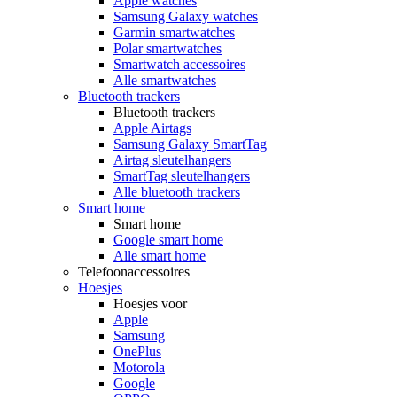
Apple watches
Samsung Galaxy watches
Garmin smartwatches
Polar smartwatches
Smartwatch accessoires
Alle smartwatches
Bluetooth trackers
Bluetooth trackers
Apple Airtags
Samsung Galaxy SmartTag
Airtag sleutelhangers
SmartTag sleutelhangers
Alle bluetooth trackers
Smart home
Smart home
Google smart home
Alle smart home
Telefoonaccessoires
Hoesjes
Hoesjes voor
Apple
Samsung
OnePlus
Motorola
Google