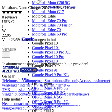
Motorola Moto G56 5G
Motorola Moto G17 Power
Musthavz
Nano Charger 20W + USB-C Kabel
Motorola Moto G17
Motorola Edge
0
reviews
Motorola Edge 70 Pro
USB-C
Motorola Edge 70 Fusion
|
Motorola Edge 70
Wit
Motorola Edge 60 Pro
22
,
95
Google
Voor 23:59 besteld, morgen in huis
Google Pixel 10
Google Pixel 10a
Vergelijk
Google Pixel 10 Pro XL
Google Pixel 10 Pro
Google Pixel 10
Je abonnement slapend laten verlengen bij je provider?
Google Pixel 9
Google Pixel 9a
Google Pixel 9 Pro XL
Ga naar
OPPO
Telefoons met abonnement
Smartphones
Sim only
Accessoires
Internet
OPPO Reno
vergelijken
Internet, TV & Bellen
Internet &
OPPO Reno16 Pro 5G
TV
Koopjeskelder
Zakelijk
OPPO Reno16 F 5G
Vragen & contact
Orderstatus
Retour & reparatie
Nieuws
OPPO Reno16 5G
Hulp nodig?
OPPO Reno15 Pro 5G
Neem contact met ons op
Vind het antwoord op je
OPPO Reno14 5G
vraag
Servicepunt
Openingstijden
OPPO Find X