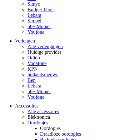
Simyo
Budget Thuis
Lebara
Simpel
50+ Mobiel
Youfone
Verlengen
Alle verlengingen
Huidige provider
Odido
Vodafone
KPN
hollandsnieuwe
Ben
Lebara
50+ Mobiel
Youfone
Accessoires
Alle accessoires
Elektronica
Oordopjes
Oordopjes
Draadloze oordopjes
Bedrade oordopjes