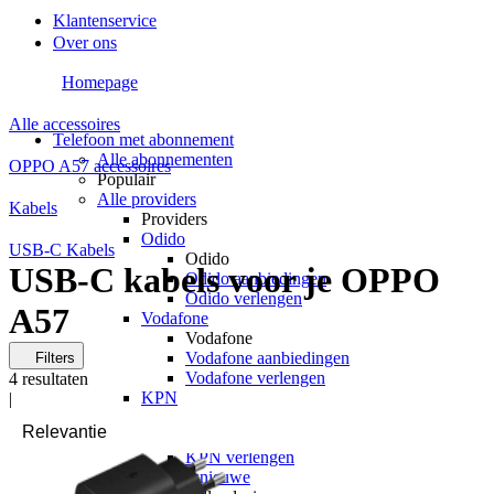
Klantenservice
Over ons
Homepage
Alle accessoires
Telefoon met abonnement
Alle abonnementen
OPPO A57 accessoires
Populair
Alle providers
Kabels
Providers
Odido
USB-C Kabels
Odido
USB-C kabels voor je OPPO
Odido aanbiedingen
Odido verlengen
A57
Vodafone
Vodafone
Vodafone aanbiedingen
Filters
Vodafone verlengen
4
resultaten
KPN
|
KPN
KPN aanbiedingen
KPN verlengen
hollandsnieuwe