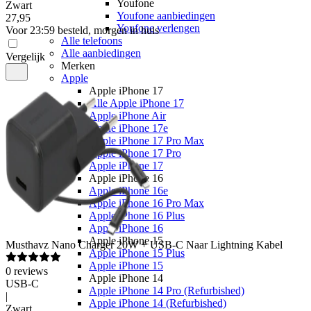
Youfone
Zwart
Youfone aanbiedingen
27
,
95
Youfone verlengen
Voor 23:59 besteld, morgen in huis
Alle telefoons
Alle aanbiedingen
Vergelijk
Merken
Apple
Apple iPhone 17
Alle Apple iPhone 17
Apple iPhone Air
Apple iPhone 17e
Apple iPhone 17 Pro Max
Apple iPhone 17 Pro
Apple iPhone 17
Apple iPhone 16
Apple iPhone 16e
Apple iPhone 16 Pro Max
Apple iPhone 16 Plus
Apple iPhone 16
Apple iPhone 15
Musthavz
Nano Charger 20W + USB-C Naar Lightning Kabel
Apple iPhone 15 Plus
Apple iPhone 15
0
reviews
Apple iPhone 14
USB-C
Apple iPhone 14 Pro (Refurbished)
|
Apple iPhone 14 (Refurbished)
Zwart