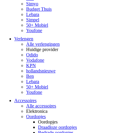
Simyo
Budget Thuis
Lebara
Simpel
50+ Mobiel
Youfone
Verlengen
Alle verlengingen
Huidige provider
Odido
Vodafone
KPN
hollandsnieuwe
Ben
Lebara
50+ Mobiel
Youfone
Accessoires
Alle accessoires
Elektronica
Oordopjes
Oordopjes
Draadloze oordopjes
Bedrade oordopjes