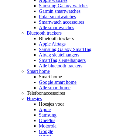
Apple watches
Samsung Galaxy watches
Garmin smartwatches
Polar smartwatches
Smartwatch accessoires
Alle smartwatches
Bluetooth trackers
Bluetooth trackers
Apple Airtags
Samsung Galaxy SmartTag
Airtag sleutelhangers
SmartTag sleutelhangers
Alle bluetooth trackers
Smart home
Smart home
Google smart home
Alle smart home
Telefoonaccessoires
Hoesjes
Hoesjes voor
Apple
Samsung
OnePlus
Motorola
Google