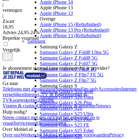
Apple iPhone 14
|
Apple iPhone 13
vermogen
Apple iPhone 13
|
Overige
Zwart
Apple iPhone 15 (Refurbished)
18
,
95
Apple iPhone 13 Pro (Refurbished)
Advies
24,95
-
24
%
Apple iPhone 13 (Refurbished)
Beperkte voorraad
Samsung
Samsung Galaxy Z
Vergelijk
Samsung Galaxy Z Fold8 Ultra 5G
Samsung Galaxy Z Fold8 5G
Samsung Galaxy Z Fold7 5G
Je abonnement slapend laten verlengen bij je provider?
Samsung Galaxy Z Flip8 5G
Samsung Galaxy Z Flip7 FE 5G
Samsung Galaxy Z Flip7 5G
Ga naar
Samsung Galaxy S
Telefoons met abonnement
Smartphones
Sim only
Accessoires
Internet
Samsung Galaxy S26 Serie
vergelijken
Internet, TV & Bellen
Internet &
Samsung Galaxy S26 Ultra
TV
Koopjeskelder
Zakelijk
Samsung Galaxy S26 Plus
Vragen & contact
Orderstatus
Retour & reparatie
Nieuws
Samsung Galaxy S26
Hulp nodig?
Samsung Galaxy S25 Ultra
Neem contact met ons op
Vind het antwoord op je
Samsung Galaxy S25 Plus
vraag
Servicepunt
Openingstijden
Samsung Galaxy S25 FE
Over Mobiel.nl
Samsung Galaxy S25 Edge
Over ons
Werken bij Mobiel.nl
Algemene voorwaarden
Privacy
Samsung Galaxy S25