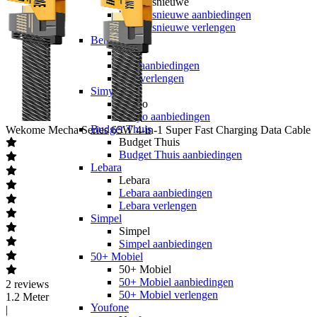
hollandsnieuwe
hollandsnieuwe aanbiedingen
hollandsnieuwe verlengen
Ben
Ben
Ben aanbiedingen
Ben verlengen
Simyo
Simyo
Simyo aanbiedingen
Budget Thuis
Wekome
Mecha Series 65W 4-in-1 Super Fast Charging Data Cable
Budget Thuis
Budget Thuis aanbiedingen
Lebara
Lebara
Lebara aanbiedingen
Lebara verlengen
Simpel
Simpel
Simpel aanbiedingen
50+ Mobiel
50+ Mobiel
50+ Mobiel aanbiedingen
2
reviews
50+ Mobiel verlengen
1.2 Meter
Youfone
|