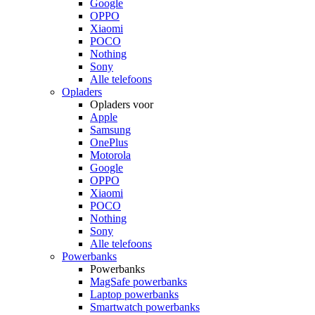
Google
OPPO
Xiaomi
POCO
Nothing
Sony
Alle telefoons
Opladers
Opladers voor
Apple
Samsung
OnePlus
Motorola
Google
OPPO
Xiaomi
POCO
Nothing
Sony
Alle telefoons
Powerbanks
Powerbanks
MagSafe powerbanks
Laptop powerbanks
Smartwatch powerbanks