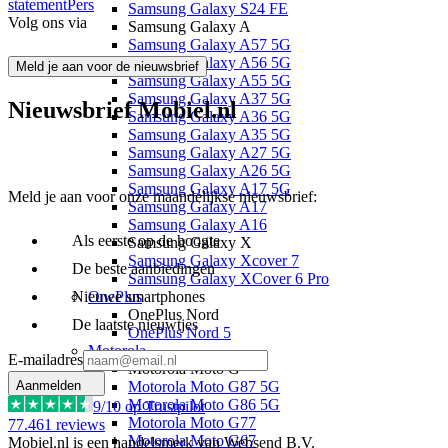
statement
Pers
Samsung Galaxy S24 FE
Volg ons via
Samsung Galaxy A
Samsung Galaxy A57 5G
Samsung Galaxy A56 5G
Meld je aan voor de nieuwsbrief
Samsung Galaxy A55 5G
Samsung Galaxy A37 5G
Nieuwsbrief Mobiel.nl
Samsung Galaxy A36 5G
Samsung Galaxy A35 5G
Samsung Galaxy A27 5G
Samsung Galaxy A26 5G
Samsung Galaxy A17 5G
Meld je aan voor onze maandelijkse nieuwsbrief:
Samsung Galaxy A17
Samsung Galaxy A16
Als eerste op de hoogte
Samsung Galaxy X
Samsung Galaxy Xcover 7
De beste aanbiedingen
Samsung Galaxy XCover 6 Pro
Nieuwe smartphones
OnePlus
OnePlus Nord
De laatste nieuwtjes
OnePlus Nord 5
Motorola
E-mailadres
Motorola Moto G
Aanmelden
Motorola Moto G87 5G
Motorola Moto G86 5G
9
/10 op Trustpilot
Motorola Moto G77
77.461
reviews
Motorola Moto G67
Mobiel.nl is een handelsmerk van Websend B.V.