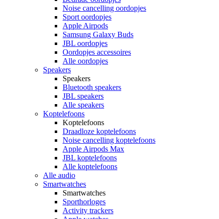
Noise cancelling oordopjes
Sport oordopjes
Apple Airpods
Samsung Galaxy Buds
JBL oordopjes
Oordopjes accessoires
Alle oordopjes
Speakers
Speakers
Bluetooth speakers
JBL speakers
Alle speakers
Koptelefoons
Koptelefoons
Draadloze koptelefoons
Noise cancelling koptelefoons
Apple Airpods Max
JBL koptelefoons
Alle koptelefoons
Alle audio
Smartwatches
Smartwatches
Sporthorloges
Activity trackers