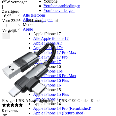
Youfone
65W vermogen
Youfone aanbiedingen
|
Youfone verlengen
Zwartgeel
Alle telefoons
16
,
95
Alle aanbiedingen
Voor 23:59 besteld, morgen in huis
Merken
Apple
Vergelijk
Apple iPhone 17
Alle Apple iPhone 17
Apple iPhone Air
Apple iPhone 17e
Apple iPhone 17 Pro Max
Apple iPhone 17 Pro
Apple iPhone 17
Apple iPhone 16
Apple iPhone 16e
Apple iPhone 16 Pro Max
Apple iPhone 16 Plus
Apple iPhone 16
Apple iPhone 15
Apple iPhone 15 Plus
Apple iPhone 15
Essager
USB-A naar Lightning of USB-C 90 Graden Kabel
Apple iPhone 14
Apple iPhone 14 Pro (Refurbished)
0
reviews
Apple iPhone 14 (Refurbished)
2m