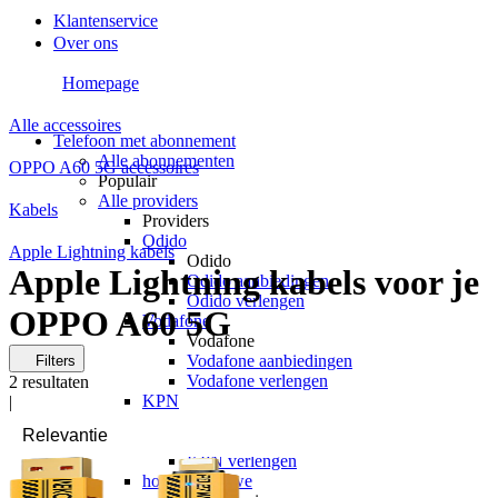
Klantenservice
Over ons
Homepage
Alle accessoires
Telefoon met abonnement
Alle abonnementen
OPPO A60 5G accessoires
Populair
Alle providers
Kabels
Providers
Odido
Apple Lightning kabels
Odido
Apple Lightning kabels voor je
Odido aanbiedingen
Odido verlengen
OPPO A60 5G
Vodafone
Vodafone
Vodafone aanbiedingen
Filters
Vodafone verlengen
2
resultaten
KPN
|
KPN
KPN aanbiedingen
KPN verlengen
hollandsnieuwe