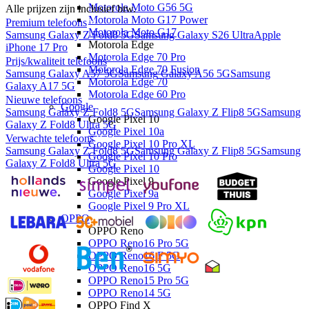
Motorola Moto G56 5G
Alle prijzen zijn inclusief btw.
Motorola Moto G17 Power
Premium telefoons
Motorola Moto G17
Samsung Galaxy Z Fold8 5G
Samsung Galaxy S26 Ultra
Apple
Motorola Edge
iPhone 17 Pro
Motorola Edge 70 Pro
Prijs/kwaliteit telefoons
Motorola Edge 70 Fusion
Samsung Galaxy A57 5G
Samsung Galaxy A56 5G
Samsung
Motorola Edge 70
Galaxy A17 5G
Motorola Edge 60 Pro
Nieuwe telefoons
Google
Samsung Galaxy Z Fold8 5G
Samsung Galaxy Z Flip8 5G
Samsung
Google Pixel 10
Galaxy Z Fold8 Ultra 5G
Google Pixel 10a
Verwachte telefoons
Google Pixel 10 Pro XL
Samsung Galaxy Z Fold8 5G
Samsung Galaxy Z Flip8 5G
Samsung
Google Pixel 10 Pro
Galaxy Z Fold8 Ultra 5G
Google Pixel 10
Google Pixel 9
Google Pixel 9a
Google Pixel 9 Pro XL
OPPO
OPPO Reno
OPPO Reno16 Pro 5G
OPPO Reno16 F 5G
OPPO Reno16 5G
OPPO Reno15 Pro 5G
OPPO Reno14 5G
OPPO Find X