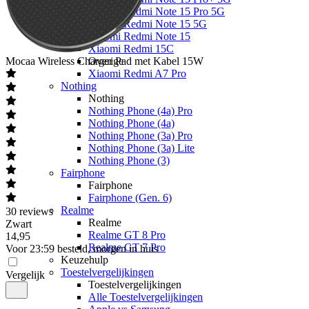
Xiaomi Redmi Note 15 Pro 5G
Xiaomi Redmi Note 15 5G
Xiaomi Redmi Note 15
Xiaomi Redmi 15C
Mocaa
Wireless Charger Pad met Kabel 15W
Overige
Xiaomi Redmi A7 Pro
Nothing
Nothing
Nothing Phone (4a) Pro
Nothing Phone (4a)
Nothing Phone (3a) Pro
Nothing Phone (3a) Lite
Nothing Phone (3)
Fairphone
Fairphone
Fairphone (Gen. 6)
Realme
30
reviews
Realme
Zwart
Realme GT 8 Pro
14
,
95
Realme GT 7 Pro
Voor 23:59 besteld, morgen in huis
Keuzehulp
Toestelvergelijkingen
Vergelijk
Toestelvergelijkingen
Alle Toestelvergelijkingen