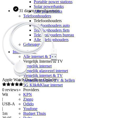
Portable power stations
Solar powerbanks
31 dagen omruilgarantie
Alle powerbanks
Telefoonhouders
Telefoonhouders
Telefoonhouders auto
Telefoonhouders fiets
Telefoonhouders bureau
Alle telefoonhouders
Geheugen
Internet & TV
Alle internet & TV
Vergelijk Internet & TV
Vergelijk internet
Vergelijk glasvezel internet
Vergelijk internet & TV
Apple
Watch Draadloze Oplader
Vergelijk internet, TV & bellen
5G Klik&Klaar internet
0
reviews
Providers
Wit
KPN
|
Ziggo
USB-A
Odido
|
Youfone
1m
Budget Thuis