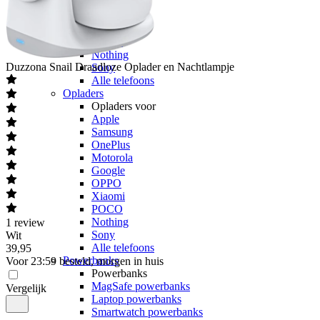
Google
OPPO
Xiaomi
POCO
Nothing
Duzzona
Snail Draadloze Oplader en Nachtlampje
Sony
Alle telefoons
Opladers
Opladers voor
Apple
Samsung
OnePlus
Motorola
Google
OPPO
Xiaomi
POCO
Nothing
1
review
Sony
Wit
Alle telefoons
39
,
95
Powerbanks
Voor 23:59 besteld, morgen in huis
Powerbanks
MagSafe powerbanks
Vergelijk
Laptop powerbanks
Smartwatch powerbanks