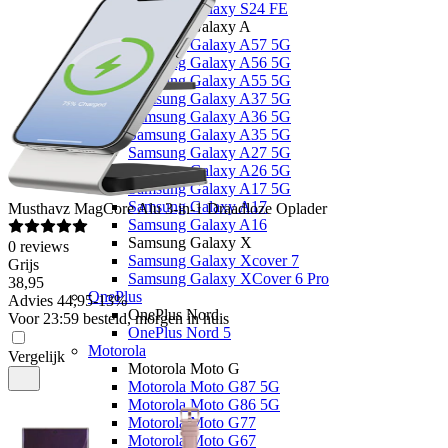
Samsung Galaxy S24 FE
Samsung Galaxy A
Samsung Galaxy A57 5G
Samsung Galaxy A56 5G
Samsung Galaxy A55 5G
Samsung Galaxy A37 5G
Samsung Galaxy A36 5G
Samsung Galaxy A35 5G
Samsung Galaxy A27 5G
Samsung Galaxy A26 5G
Samsung Galaxy A17 5G
Samsung Galaxy A17
Musthavz
MagCore Alu 3-in-1 Draadloze Oplader
Samsung Galaxy A16
Samsung Galaxy X
0
reviews
Samsung Galaxy Xcover 7
Grijs
Samsung Galaxy XCover 6 Pro
38
,
95
OnePlus
Advies
44,95
-
13
%
OnePlus Nord
Voor 23:59 besteld, morgen in huis
OnePlus Nord 5
Motorola
Vergelijk
Motorola Moto G
Motorola Moto G87 5G
Motorola Moto G86 5G
Motorola Moto G77
Motorola Moto G67