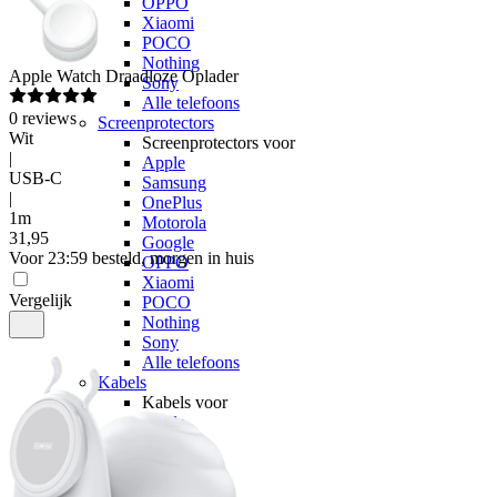
OPPO
Xiaomi
POCO
Nothing
Apple
Watch Draadloze Oplader
Sony
Alle telefoons
0
reviews
Screenprotectors
Wit
Screenprotectors voor
|
Apple
USB-C
Samsung
|
OnePlus
1m
Motorola
31
,
95
Google
Voor 23:59 besteld, morgen in huis
OPPO
Xiaomi
Vergelijk
POCO
Nothing
Sony
Alle telefoons
Kabels
Kabels voor
Apple
Samsung
OnePlus
Motorola