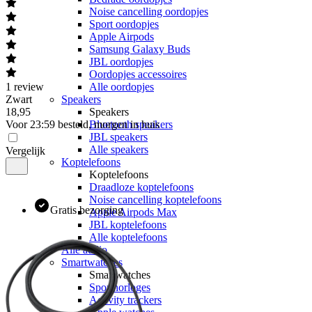
Noise cancelling oordopjes
Sport oordopjes
Apple Airpods
Samsung Galaxy Buds
JBL oordopjes
Oordopjes accessoires
1
review
Alle oordopjes
Zwart
Speakers
18
,
95
Speakers
Voor 23:59 besteld, morgen in huis
Bluetooth speakers
JBL speakers
Alle speakers
Vergelijk
Koptelefoons
Koptelefoons
Draadloze koptelefoons
Noise cancelling koptelefoons
Gratis bezorging
Apple Airpods Max
JBL koptelefoons
Alle koptelefoons
Alle audio
Smartwatches
Smartwatches
Sporthorloges
Activity trackers