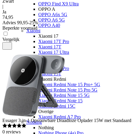
Zwart
OPPO Find X9 Ultra
|
OPPO A
Ja
OPPO A6x 5G
74
,
95
OPPO A6 5G
Advies
99,95
-
25
%
OPPO A40
Beperkte voorraad
Xiaomi
Xiaomi 17
Vergelijk
Xiaomi 17T Pro
Xiaomi 17T
Xiaomi 17 Ultra
Xiaomi 17
Xiaomi 15
Xiaomi 15T Pro
Xiaomi 15T
Xiaomi Redmi
Xiaomi Redmi Note 15 Pro+ 5G
Xiaomi Redmi Note 15 Pro 5G
Xiaomi Redmi Note 15 5G
Xiaomi Redmi Note 15
Xiaomi Redmi 15C
Overige
Xiaomi Redmi A7 Pro
Essager
3-in-1 Opvouwbare Draadloze Oplader 15W met Standaard
Nothing
Nothing
0
reviews
Nothing Phone (4a) Pro