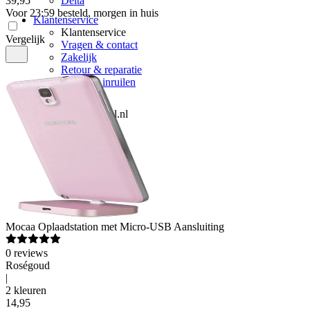
39
,
95
Delta
Voor 23:59 besteld, morgen in huis
Klantenservice
Klantenservice
Vergelijk
Vragen & contact
Zakelijk
Retour & reparatie
Telefoon inruilen
Over ons
Over Mobiel.nl
Over ons
Vacatures
Nieuws
Pers
Mocaa
Oplaadstation met Micro-USB Aansluiting
0
reviews
Roségoud
|
2 kleuren
14
,
95