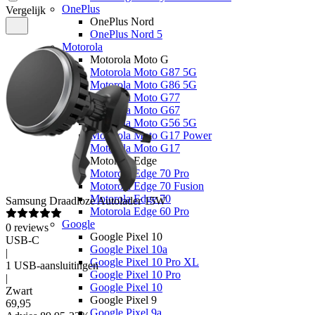
OnePlus
Vergelijk
OnePlus Nord
OnePlus Nord 5
Motorola
Motorola Moto G
Motorola Moto G87 5G
Motorola Moto G86 5G
Motorola Moto G77
Motorola Moto G67
Motorola Moto G56 5G
Motorola Moto G17 Power
Motorola Moto G17
Motorola Edge
Motorola Edge 70 Pro
Motorola Edge 70 Fusion
Motorola Edge 70
Samsung
Draadloze Autolader 15W
Motorola Edge 60 Pro
Google
0
reviews
Google Pixel 10
USB-C
Google Pixel 10a
|
Google Pixel 10 Pro XL
1 USB-aansluitingen
Google Pixel 10 Pro
|
Google Pixel 10
Zwart
Google Pixel 9
69
,
95
Google Pixel 9a