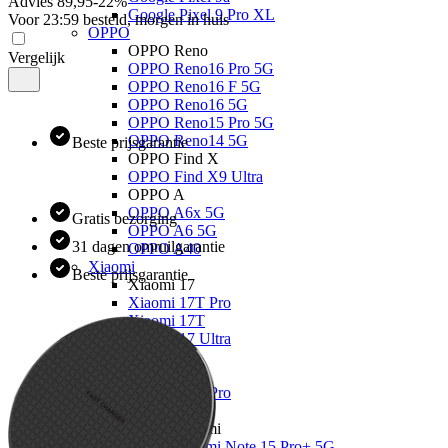
Advies
89,95
-
22
%
Google Pixel 9 Pro XL
Voor 23:59 besteld, morgen in huis
OPPO
OPPO Reno
Vergelijk
OPPO Reno16 Pro 5G
OPPO Reno16 F 5G
OPPO Reno16 5G
OPPO Reno15 Pro 5G
OPPO Reno14 5G
Beste prijsgarantie
OPPO Find X
OPPO Find X9 Ultra
OPPO A
OPPO A6x 5G
Gratis bezorging
OPPO A6 5G
31 dagen omruilgarantie
OPPO A40
Xiaomi
Beste prijsgarantie
Xiaomi 17
Xiaomi 17T Pro
Xiaomi 17T
Xiaomi 17 Ultra
Xiaomi 17
Xiaomi 15
Xiaomi 15T Pro
Xiaomi 15T
Xiaomi Redmi
Xiaomi Redmi Note 15 Pro+ 5G