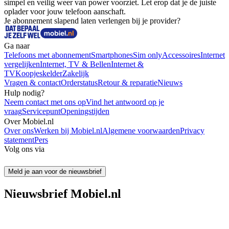
simpel en veilig weer van power voorziet. Let erop dat je de juiste 
oplader voor jouw telefoon aanschaft.
Je abonnement slapend laten verlengen bij je provider?
Ga naar
Telefoons met abonnement
Smartphones
Sim only
Accessoires
Internet
vergelijken
Internet, TV & Bellen
Internet &
TV
Koopjeskelder
Zakelijk
Vragen & contact
Orderstatus
Retour & reparatie
Nieuws
Hulp nodig?
Neem contact met ons op
Vind het antwoord op je
vraag
Servicepunt
Openingstijden
Over Mobiel.nl
Over ons
Werken bij Mobiel.nl
Algemene voorwaarden
Privacy
statement
Pers
Volg ons via
Meld je aan voor de nieuwsbrief
Nieuwsbrief Mobiel.nl