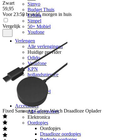
Zwart
Simyo
59
,
95
Budget Thuis
Voor 23:59 besteld, morgen in huis
Lebara
Simpel
Vergelijk
50+ Mobiel
Youfone
Verlengen
Alle verlengingen
Huidige provider
Odido
Vodafone
KPN
hollandsnieuwe
Ben
Lebara
50+ Mobiel
Youfone
Accessoires
Fixed
Samsung Galaxy Watch Draadloze Oplader
Alle accessoires
Elektronica
Oordopjes
Oordopjes
Draadloze oordopjes
Bedrade oordopjes