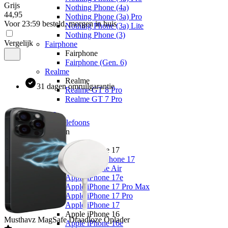
Grijs
Nothing Phone (4a)
44
,
95
Nothing Phone (3a) Pro
Voor 23:59 besteld, morgen in huis
Nothing Phone (3a) Lite
Nothing Phone (3)
Vergelijk
Fairphone
Fairphone
Fairphone (Gen. 6)
Realme
Realme
31 dagen omruilgarantie
Realme GT 8 Pro
Realme GT 7 Pro
Telefoons
Alle telefoons
Merken
Apple
Apple iPhone 17
Alle Apple iPhone 17
Apple iPhone Air
Apple iPhone 17e
Apple iPhone 17 Pro Max
Apple iPhone 17 Pro
Apple iPhone 17
Apple iPhone 16
Musthavz
MagSafe Draadloze Oplader
Apple iPhone 16e