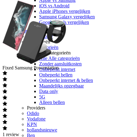
Apple vs Samsung
iOS vs Android
Apple iPhones vergelijken
Samsung Galaxy vergelijken
Google Pixels vergelijken
Sim only
Alle sim only
Categorieën
Alle categorieën
Alle categorieën
Alle Alle categorieën
Zonder aansluitkosten
Fixed
Samsung Powerstation
Onbeperkt internet
Onbeperkt bellen
Onbeperkt internet & bellen
Maandelijks opzegbaar
Data only
5G
Alleen bellen
Providers
Odido
Vodafone
KPN
hollandsnieuwe
1
review
Ben