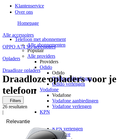
Klantenservice
Over ons
Homepage
Alle accessoires
Telefoon met abonnement
Alle abonnementen
OPPO A74 5G accessoires
Populair
Alle providers
Opladers
Providers
Odido
Draadloze opladers
Odido
Draadloze opladers voor je
Odido aanbiedingen
Odido verlengen
telefoon
Vodafone
Vodafone
Vodafone aanbiedingen
Filters
Vodafone verlengen
26
resultaten
KPN
|
KPN
KPN aanbiedingen
KPN verlengen
hollandsnieuwe