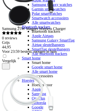
Apple watches
Samsung Galaxy watches
Garmin smartwatches
Polar smartwatches
Smartwatch accessoires
Alle smartwatches
Bluetooth trackers
Samsung
25W Magnet Wireless Charger
Bluetooth trackers
Apple Airtags
0
reviews
Samsung Galaxy SmartTag
Grijs
Airtag sleutelhangers
44
,
95
SmartTag sleutelhangers
Voor 23:59 besteld, morgen in huis
Alle bluetooth trackers
Smart home
Vergelijk
Smart home
Google smart home
Alle smart home
Telefoonaccessoires
Hoesjes
Hoesjes voor
Apple
Samsung
OnePlus
Motorola
Google