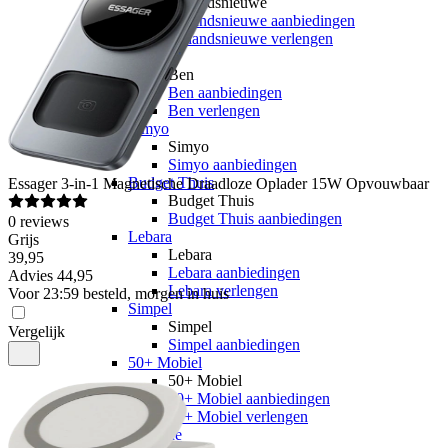
hollandsnieuwe
hollandsnieuwe aanbiedingen
hollandsnieuwe verlengen
Ben
Ben
Ben aanbiedingen
Ben verlengen
Simyo
Simyo
Simyo aanbiedingen
Budget Thuis
Essager
3-in-1 Magnetische Draadloze Oplader 15W Opvouwbaar
Budget Thuis
Budget Thuis aanbiedingen
0
reviews
Lebara
Grijs
Lebara
39
,
95
Lebara aanbiedingen
Advies
44,95
Lebara verlengen
Voor 23:59 besteld, morgen in huis
Simpel
Simpel
Vergelijk
Simpel aanbiedingen
50+ Mobiel
50+ Mobiel
50+ Mobiel aanbiedingen
50+ Mobiel verlengen
Youfone