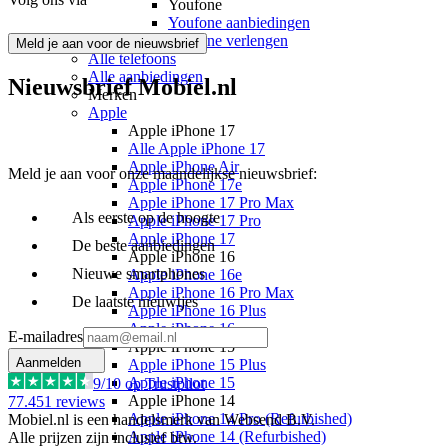
Youfone
Youfone aanbiedingen
Youfone verlengen
Meld je aan voor de nieuwsbrief
Alle telefoons
Alle aanbiedingen
Nieuwsbrief Mobiel.nl
Merken
Apple
Apple iPhone 17
Alle Apple iPhone 17
Apple iPhone Air
Meld je aan voor onze maandelijkse nieuwsbrief:
Apple iPhone 17e
Apple iPhone 17 Pro Max
Als eerste op de hoogte
Apple iPhone 17 Pro
Apple iPhone 17
De beste aanbiedingen
Apple iPhone 16
Nieuwe smartphones
Apple iPhone 16e
Apple iPhone 16 Pro Max
De laatste nieuwtjes
Apple iPhone 16 Plus
Apple iPhone 16
E-mailadres
Apple iPhone 15
Aanmelden
Apple iPhone 15 Plus
Apple iPhone 15
9
/10 op Trustpilot
Apple iPhone 14
77.451
reviews
Apple iPhone 14 Pro (Refurbished)
Mobiel.nl is een handelsmerk van Websend B.V.
Apple iPhone 14 (Refurbished)
Alle prijzen zijn inclusief btw.