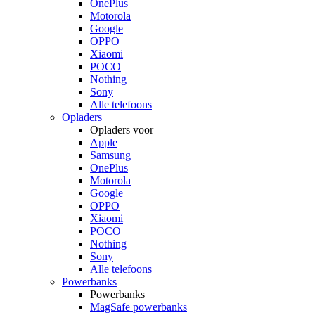
OnePlus
Motorola
Google
OPPO
Xiaomi
POCO
Nothing
Sony
Alle telefoons
Opladers
Opladers voor
Apple
Samsung
OnePlus
Motorola
Google
OPPO
Xiaomi
POCO
Nothing
Sony
Alle telefoons
Powerbanks
Powerbanks
MagSafe powerbanks