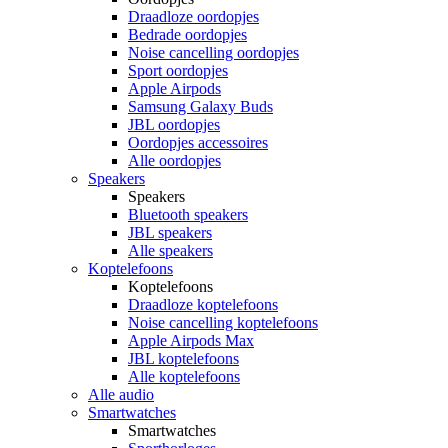
Draadloze oordopjes
Bedrade oordopjes
Noise cancelling oordopjes
Sport oordopjes
Apple Airpods
Samsung Galaxy Buds
JBL oordopjes
Oordopjes accessoires
Alle oordopjes
Speakers
Speakers
Bluetooth speakers
JBL speakers
Alle speakers
Koptelefoons
Koptelefoons
Draadloze koptelefoons
Noise cancelling koptelefoons
Apple Airpods Max
JBL koptelefoons
Alle koptelefoons
Alle audio
Smartwatches
Smartwatches