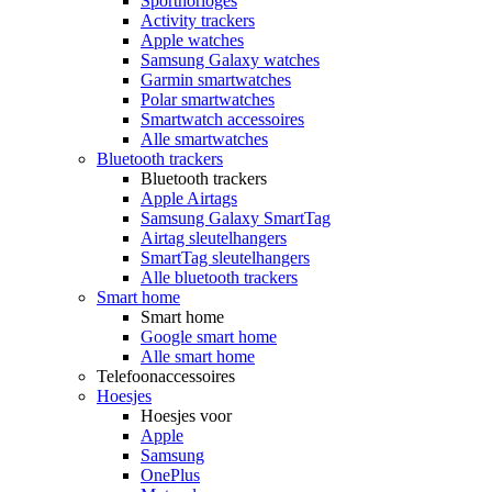
Sporthorloges
Activity trackers
Apple watches
Samsung Galaxy watches
Garmin smartwatches
Polar smartwatches
Smartwatch accessoires
Alle smartwatches
Bluetooth trackers
Bluetooth trackers
Apple Airtags
Samsung Galaxy SmartTag
Airtag sleutelhangers
SmartTag sleutelhangers
Alle bluetooth trackers
Smart home
Smart home
Google smart home
Alle smart home
Telefoonaccessoires
Hoesjes
Hoesjes voor
Apple
Samsung
OnePlus