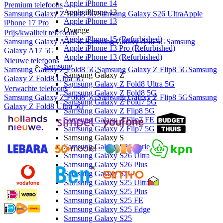
Apple iPhone 14
Premium telefoons
Apple iPhone 13
Samsung Galaxy Z Fold8 5G
Samsung Galaxy S26 Ultra
Apple
Apple iPhone 13
iPhone 17 Pro
Overige
Prijs/kwaliteit telefoons
Apple iPhone 15 (Refurbished)
Samsung Galaxy A57 5G
Samsung Galaxy A56 5G
Samsung
Apple iPhone 13 Pro (Refurbished)
Galaxy A17 5G
Apple iPhone 13 (Refurbished)
Nieuwe telefoons
Samsung
Samsung Galaxy Z Fold8 5G
Samsung Galaxy Z Flip8 5G
Samsung
Samsung Galaxy Z
Galaxy Z Fold8 Ultra 5G
Samsung Galaxy Z Fold8 Ultra 5G
Verwachte telefoons
Samsung Galaxy Z Fold8 5G
Samsung Galaxy Z Fold8 5G
Samsung Galaxy Z Flip8 5G
Samsung
Samsung Galaxy Z Fold7 5G
Galaxy Z Fold8 Ultra 5G
Samsung Galaxy Z Flip8 5G
Samsung Galaxy Z Flip7 FE 5G
Samsung Galaxy Z Flip7 5G
Samsung Galaxy S
Samsung Galaxy S26 Serie
Samsung Galaxy S26 Ultra
Samsung Galaxy S26 Plus
Samsung Galaxy S26
Samsung Galaxy S25 Ultra
Samsung Galaxy S25 Plus
Samsung Galaxy S25 FE
Samsung Galaxy S25 Edge
Samsung Galaxy S25