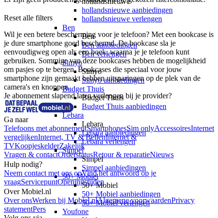
hollandsnieuwe
hollandsnieuwe aanbiedingen
Reset alle filters
hollandsnieuwe verlengen
Ben
Wil je een betere bescherming voor je telefoon? Met een bookcase is 
Ben
je dure smartphone goed beschermd. De bookcase sla je 
Ben aanbiedingen
eenvoudigweg open als een boek, waarna je je telefoon kunt 
Ben verlengen
gebruiken. Sommige van deze bookcases hebben de mogelijkheid 
Simyo
om pasjes op te bergen. Bookcases die speciaal voor jouw 
Simyo
smartphone zijn gemaakt hebben uitsparingen op de plek van de 
Simyo aanbiedingen
camera's en knoppen.
Budget Thuis
Je abonnement slapend laten verlengen bij je provider?
Budget Thuis
Budget Thuis aanbiedingen
Lebara
Ga naar
Lebara
Telefoons met abonnement
Smartphones
Sim only
Accessoires
Internet
Lebara aanbiedingen
vergelijken
Internet, TV & Bellen
Internet &
Lebara verlengen
TV
Koopjeskelder
Zakelijk
Simpel
Vragen & contact
Orderstatus
Retour & reparatie
Nieuws
Simpel
Hulp nodig?
Simpel aanbiedingen
Neem contact met ons op
Vind het antwoord op je
50+ Mobiel
vraag
Servicepunt
Openingstijden
50+ Mobiel
Over Mobiel.nl
50+ Mobiel aanbiedingen
Over ons
Werken bij Mobiel.nl
Algemene voorwaarden
Privacy
50+ Mobiel verlengen
statement
Pers
Youfone
Volg ons via