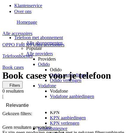
Klantenservice
Over ons
Homepage
Alle accessoires
Telefoon met abonnement
Alle abonnementen
OPPO Find X9 Ultra accessoires
Populair
Alle providers
Telefoonhoesjes
Providers
Odido
Book cases
Odido
Book cases voor je telefoon
Odido aanbiedingen
Odido verlengen
Filters
Vodafone
0
resultaten
Vodafone
|
Vodafone aanbiedingen
Vodafone verlengen
KPN
KPN
Gekozen filters:
KPN aanbiedingen
KPN verlengen
Geen resultaten gevonden
hollandsnieuwe
Er zijn geen producten gevonden met je gekozen filtercombinatie.