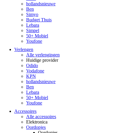
hollandsnieuwe
Ben
Simyo
Budget Thuis
Lebara
Simpel
50+ Mobiel
Youfone
Verlengen
Alle verlengingen
Huidige provider
Odido
Vodafone
KPN
hollandsnieuwe
Ben
Lebara
50+ Mobiel
Youfone
Accessoires
Alle accessoires
Elektronica
Oordopjes
Oordopjes