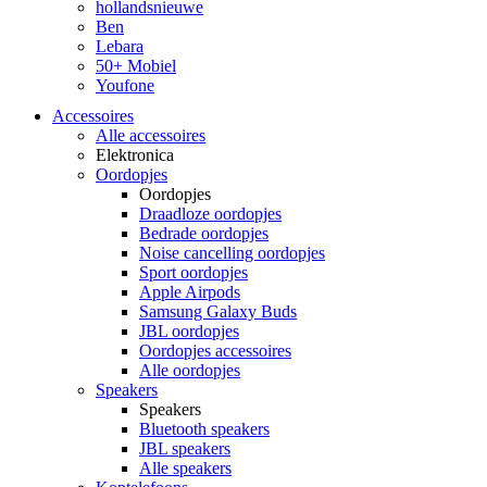
hollandsnieuwe
Ben
Lebara
50+ Mobiel
Youfone
Accessoires
Alle accessoires
Elektronica
Oordopjes
Oordopjes
Draadloze oordopjes
Bedrade oordopjes
Noise cancelling oordopjes
Sport oordopjes
Apple Airpods
Samsung Galaxy Buds
JBL oordopjes
Oordopjes accessoires
Alle oordopjes
Speakers
Speakers
Bluetooth speakers
JBL speakers
Alle speakers