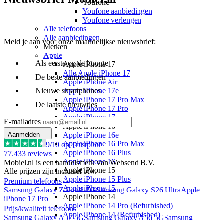
Youfone
Youfone aanbiedingen
Youfone verlengen
Alle telefoons
Alle aanbiedingen
Meld je aan voor onze maandelijkse nieuwsbrief:
Merken
Apple
Als eerste op de hoogte
Apple iPhone 17
Alle Apple iPhone 17
De beste aanbiedingen
Apple iPhone Air
Nieuwe smartphones
Apple iPhone 17e
Apple iPhone 17 Pro Max
De laatste nieuwtjes
Apple iPhone 17 Pro
Apple iPhone 17
E-mailadres
Apple iPhone 16
Aanmelden
Apple iPhone 16e
Apple iPhone 16 Pro Max
9
/10 op Trustpilot
Apple iPhone 16 Plus
77.433
reviews
Apple iPhone 16
Mobiel.nl is een handelsmerk van Websend B.V.
Apple iPhone 15
Alle prijzen zijn inclusief btw.
Apple iPhone 15 Plus
Premium telefoons
Apple iPhone 15
Samsung Galaxy Z Fold8 5G
Samsung Galaxy S26 Ultra
Apple
Apple iPhone 14
iPhone 17 Pro
Apple iPhone 14 Pro (Refurbished)
Prijs/kwaliteit telefoons
Apple iPhone 14 (Refurbished)
Samsung Galaxy A57 5G
Samsung Galaxy A56 5G
Samsung