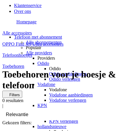
Klantenservice
Over ons
Homepage
Alle accessoires
Telefoon met abonnement
Alle abonnementen
OPPO Find X9 Ultra accessoires
Populair
Alle providers
Telefoonhoesjes
Providers
Odido
Toebehoren
Odido
Toebehoren voor je hoesje &
Odido aanbiedingen
Odido verlengen
telefoon
Vodafone
Vodafone
Vodafone aanbiedingen
Filters
Vodafone verlengen
0
resultaten
KPN
|
KPN
KPN aanbiedingen
KPN verlengen
Gekozen filters:
hollandsnieuwe