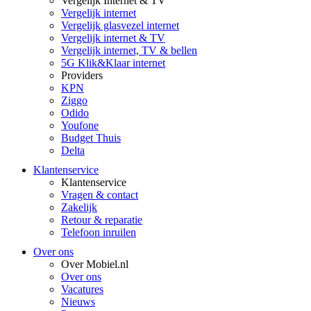
Vergelijk Internet & TV
Vergelijk internet
Vergelijk glasvezel internet
Vergelijk internet & TV
Vergelijk internet, TV & bellen
5G Klik&Klaar internet
Providers
KPN
Ziggo
Odido
Youfone
Budget Thuis
Delta
Klantenservice
Klantenservice
Vragen & contact
Zakelijk
Retour & reparatie
Telefoon inruilen
Over ons
Over Mobiel.nl
Over ons
Vacatures
Nieuws