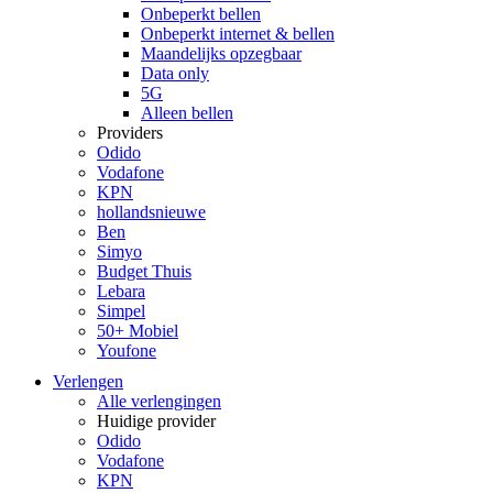
Onbeperkt bellen
Onbeperkt internet & bellen
Maandelijks opzegbaar
Data only
5G
Alleen bellen
Providers
Odido
Vodafone
KPN
hollandsnieuwe
Ben
Simyo
Budget Thuis
Lebara
Simpel
50+ Mobiel
Youfone
Verlengen
Alle verlengingen
Huidige provider
Odido
Vodafone
KPN