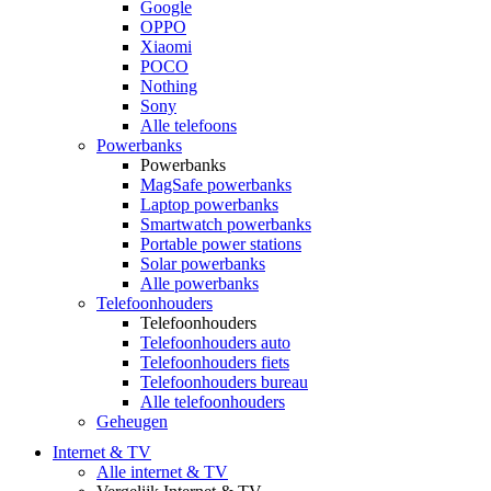
Google
OPPO
Xiaomi
POCO
Nothing
Sony
Alle telefoons
Powerbanks
Powerbanks
MagSafe powerbanks
Laptop powerbanks
Smartwatch powerbanks
Portable power stations
Solar powerbanks
Alle powerbanks
Telefoonhouders
Telefoonhouders
Telefoonhouders auto
Telefoonhouders fiets
Telefoonhouders bureau
Alle telefoonhouders
Geheugen
Internet & TV
Alle internet & TV