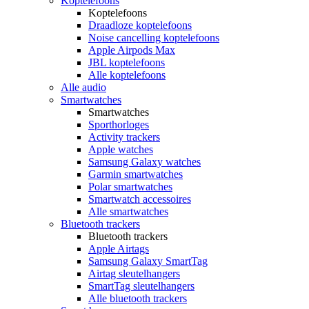
Koptelefoons
Koptelefoons
Draadloze koptelefoons
Noise cancelling koptelefoons
Apple Airpods Max
JBL koptelefoons
Alle koptelefoons
Alle audio
Smartwatches
Smartwatches
Sporthorloges
Activity trackers
Apple watches
Samsung Galaxy watches
Garmin smartwatches
Polar smartwatches
Smartwatch accessoires
Alle smartwatches
Bluetooth trackers
Bluetooth trackers
Apple Airtags
Samsung Galaxy SmartTag
Airtag sleutelhangers
SmartTag sleutelhangers
Alle bluetooth trackers