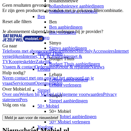
hollandsnieuwe
Geen resultaten gevonden
hollandsnieuwe aanbiedingen
Er zijn geen producten gevonden met je gekozen filtercombinatie.
hollandsnieuwe verlengen
Ben
Reset alle filters
Ben
Ben aanbiedingen
Je abonnement slapend laten verlengen bij je provider?
Ben verlengen
Simyo
Simyo
Ga naar
Simyo aanbiedingen
Telefoons met abonnement
Smartphones
Sim only
Accessoires
Internet
Budget Thuis
vergelijken
Internet, TV & Bellen
Internet &
Budget Thuis
TV
Koopjeskelder
Zakelijk
Budget Thuis aanbiedingen
Vragen & contact
Orderstatus
Retour & reparatie
Nieuws
Lebara
Hulp nodig?
Lebara
Neem contact met ons op
Vind het antwoord op je
Lebara aanbiedingen
vraag
Servicepunt
Openingstijden
Lebara verlengen
Over Mobiel.nl
Simpel
Over ons
Werken bij Mobiel.nl
Algemene voorwaarden
Privacy
Simpel
statement
Pers
Simpel aanbiedingen
Volg ons via
50+ Mobiel
50+ Mobiel
50+ Mobiel aanbiedingen
Meld je aan voor de nieuwsbrief
50+ Mobiel verlengen
Youfone
Nieuwsbrief Mobiel.nl