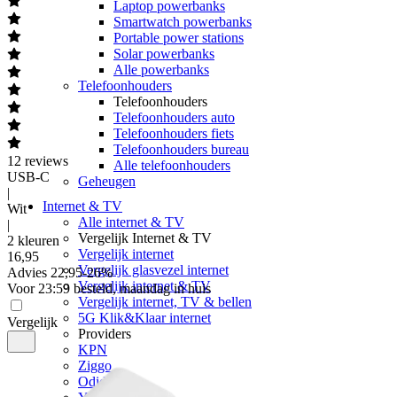
Laptop powerbanks
Smartwatch powerbanks
Portable power stations
Solar powerbanks
Alle powerbanks
Telefoonhouders
Telefoonhouders
Telefoonhouders auto
Telefoonhouders fiets
Telefoonhouders bureau
12
reviews
Alle telefoonhouders
USB-C
Geheugen
|
Internet & TV
Wit
Alle internet & TV
|
Vergelijk Internet & TV
2 kleuren
Vergelijk internet
16
,
95
Vergelijk glasvezel internet
Advies
22,95
-
26
%
Vergelijk internet & TV
Voor 23:59 besteld, maandag in huis
Vergelijk internet, TV & bellen
5G Klik&Klaar internet
Vergelijk
Providers
KPN
Ziggo
Odido