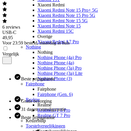
Xiaomi Redmi
Xiaomi Redmi Note 15 Pro+ 5G
Xiaomi Redmi Note 15 Pro 5G
Xiaomi Redmi Note 15 5G
Xiaomi Redmi Note 15
6
reviews
Xiaomi Redmi 15C
USB-C
Overige
49
,
95
Xiaomi Redmi A7 Pro
Voor 23:59 besteld, maandag in huis
Nothing
Nothing
Vergelijk
Nothing Phone (4a) Pro
Nothing Phone (4a)
Nothing Phone (3a) Pro
Nothing Phone (3a) Lite
Nothing Phone (3)
Beste prijsgarantie
Fairphone
Fairphone
Fairphone (Gen. 6)
Realme
Gratis bezorging
Realme
31 dagen omruilgarantie
Realme GT 8 Pro
Realme GT 7 Pro
Beste prijsgarantie
Keuzehulp
Toestelvergelijkingen