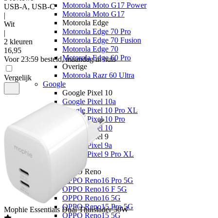
Motorola Moto G17 Power
USB-A, USB-C
Motorola Moto G17
|
Motorola Edge
Wit
Motorola Edge 70 Pro
|
Motorola Edge 70 Fusion
2 kleuren
Motorola Edge 70
16
,
95
Motorola Edge 60 Pro
Voor 23:59 besteld, maandag in huis
Overige
Motorola Razr 60 Ultra
Vergelijk
Google
Google Pixel 10
Google Pixel 10a
Google Pixel 10 Pro XL
Google Pixel 10 Pro
Google Pixel 10
Google Pixel 9
Google Pixel 9a
Google Pixel 9 Pro XL
OPPO
OPPO Reno
OPPO Reno16 Pro 5G
OPPO Reno16 F 5G
OPPO Reno16 5G
OPPO Reno15 Pro 5G
Mophie
Essentials Dual Thuislader 50W
OPPO Reno15 5G