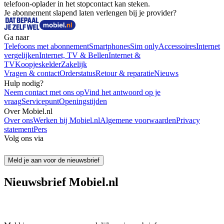
telefoon-oplader in het stopcontact kan steken.
Je abonnement slapend laten verlengen bij je provider?
Ga naar
Telefoons met abonnement
Smartphones
Sim only
Accessoires
Internet
vergelijken
Internet, TV & Bellen
Internet &
TV
Koopjeskelder
Zakelijk
Vragen & contact
Orderstatus
Retour & reparatie
Nieuws
Hulp nodig?
Neem contact met ons op
Vind het antwoord op je
vraag
Servicepunt
Openingstijden
Over Mobiel.nl
Over ons
Werken bij Mobiel.nl
Algemene voorwaarden
Privacy
statement
Pers
Volg ons via
Meld je aan voor de nieuwsbrief
Nieuwsbrief Mobiel.nl