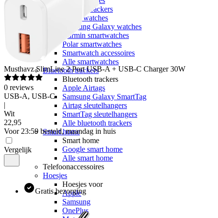
Sporthorloges
Activity trackers
Apple watches
Samsung Galaxy watches
Garmin smartwatches
Polar smartwatches
Smartwatch accessoires
Alle smartwatches
Musthavz
SlimLine 2 Port USB-A + USB-C Charger 30W
Bluetooth trackers
Bluetooth trackers
0
reviews
Apple Airtags
USB-A, USB-C
Samsung Galaxy SmartTag
|
Airtag sleutelhangers
Wit
SmartTag sleutelhangers
22
,
95
Alle bluetooth trackers
Voor 23:59 besteld, maandag in huis
Smart home
Smart home
Google smart home
Vergelijk
Alle smart home
Telefoonaccessoires
Hoesjes
Hoesjes voor
Gratis bezorging
Apple
Samsung
OnePlus