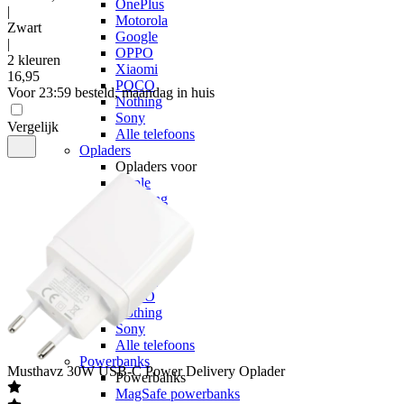
OnePlus
|
Motorola
Zwart
Google
|
OPPO
2 kleuren
Xiaomi
16
,
95
POCO
Voor 23:59 besteld, maandag in huis
Nothing
Sony
Vergelijk
Alle telefoons
Opladers
Opladers voor
Apple
Samsung
OnePlus
Motorola
Google
OPPO
Xiaomi
POCO
Nothing
Sony
Alle telefoons
Powerbanks
Musthavz
30W USB-C Power Delivery Oplader
Powerbanks
MagSafe powerbanks