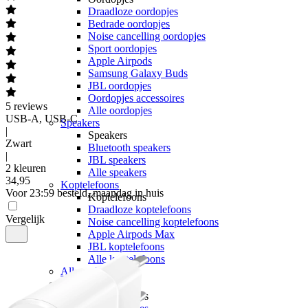
Draadloze oordopjes
Bedrade oordopjes
Noise cancelling oordopjes
Sport oordopjes
Apple Airpods
Samsung Galaxy Buds
JBL oordopjes
Oordopjes accessoires
5
reviews
Alle oordopjes
USB-A, USB-C
Speakers
|
Speakers
Zwart
Bluetooth speakers
|
JBL speakers
2 kleuren
Alle speakers
34
,
95
Koptelefoons
Voor 23:59 besteld, maandag in huis
Koptelefoons
Draadloze koptelefoons
Vergelijk
Noise cancelling koptelefoons
Apple Airpods Max
JBL koptelefoons
Alle koptelefoons
Alle audio
Smartwatches
Smartwatches