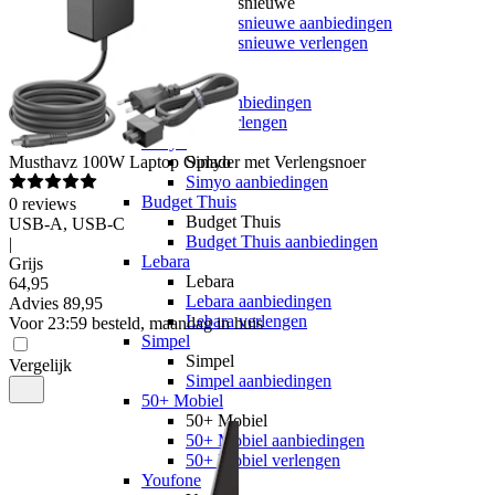
hollandsnieuwe
hollandsnieuwe aanbiedingen
hollandsnieuwe verlengen
Ben
Ben
Ben aanbiedingen
Ben verlengen
Simyo
Musthavz
100W Laptop Oplader met Verlengsnoer
Simyo
Simyo aanbiedingen
Budget Thuis
0
reviews
Budget Thuis
USB-A, USB-C
Budget Thuis aanbiedingen
|
Lebara
Grijs
Lebara
64
,
95
Lebara aanbiedingen
Advies
89,95
Lebara verlengen
Voor 23:59 besteld, maandag in huis
Simpel
Simpel
Vergelijk
Simpel aanbiedingen
50+ Mobiel
50+ Mobiel
50+ Mobiel aanbiedingen
50+ Mobiel verlengen
Youfone