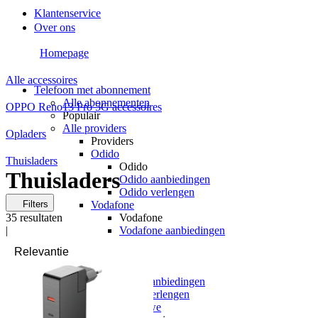
Klantenservice
Over ons
Homepage
Alle accessoires
Telefoon met abonnement
Alle abonnementen
OPPO Reno13 Pro 5G accessoires
Populair
Alle providers
Opladers
Providers
Odido
Thuisladers
Odido
Thuisladers
Odido aanbiedingen
Odido verlengen
Filters
Vodafone
35
resultaten
Vodafone
|
Vodafone aanbiedingen
Vodafone verlengen
KPN
KPN
KPN aanbiedingen
KPN verlengen
hollandsnieuwe