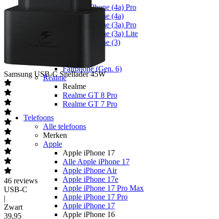
Nothing Phone (4a) Pro
Nothing Phone (4a)
Nothing Phone (3a) Pro
Nothing Phone (3a) Lite
Nothing Phone (3)
Fairphone
Fairphone
Fairphone (Gen. 6)
Samsung
USB-C Snellader 45W
Realme
Realme
Realme GT 8 Pro
Realme GT 7 Pro
Telefoons
Alle telefoons
Merken
Apple
Apple iPhone 17
Alle Apple iPhone 17
Apple iPhone Air
Apple iPhone 17e
46
reviews
Apple iPhone 17 Pro Max
USB-C
Apple iPhone 17 Pro
|
Apple iPhone 17
Zwart
Apple iPhone 16
39
,
95