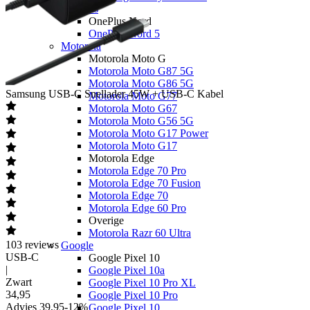
OnePlus
OnePlus Nord
OnePlus Nord 5
Motorola
Motorola Moto G
Motorola Moto G87 5G
Motorola Moto G86 5G
Samsung
USB-C Snellader 45W + USB-C Kabel
Motorola Moto G77
Motorola Moto G67
Motorola Moto G56 5G
Motorola Moto G17 Power
Motorola Moto G17
Motorola Edge
Motorola Edge 70 Pro
Motorola Edge 70 Fusion
Motorola Edge 70
Motorola Edge 60 Pro
Overige
Motorola Razr 60 Ultra
103
reviews
Google
USB-C
Google Pixel 10
|
Google Pixel 10a
Zwart
Google Pixel 10 Pro XL
34
,
95
Google Pixel 10 Pro
Advies
39,95
-
12
%
Google Pixel 10