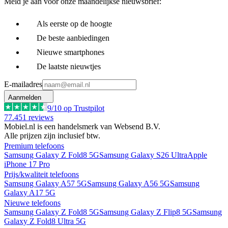
Meld je aan voor onze maandelijkse nieuwsbrief:
Als eerste op de hoogte
De beste aanbiedingen
Nieuwe smartphones
De laatste nieuwtjes
E-mailadres
Aanmelden
9
/10 op Trustpilot
77.451
reviews
Mobiel.nl is een handelsmerk van Websend B.V.
Alle prijzen zijn inclusief btw.
Premium telefoons
Samsung Galaxy Z Fold8 5G
Samsung Galaxy S26 Ultra
Apple
iPhone 17 Pro
Prijs/kwaliteit telefoons
Samsung Galaxy A57 5G
Samsung Galaxy A56 5G
Samsung
Galaxy A17 5G
Nieuwe telefoons
Samsung Galaxy Z Fold8 5G
Samsung Galaxy Z Flip8 5G
Samsung
Galaxy Z Fold8 Ultra 5G