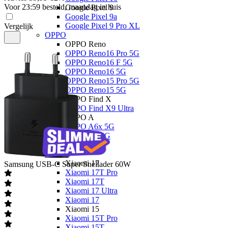
Voor 23:59 besteld, maandag in huis
Google Pixel 9
Google Pixel 9a
Google Pixel 9 Pro XL
Vergelijk
OPPO
OPPO Reno
OPPO Reno16 Pro 5G
OPPO Reno16 F 5G
OPPO Reno16 5G
OPPO Reno15 Pro 5G
OPPO Reno15 5G
OPPO Find X
OPPO Find X9 Ultra
OPPO A
OPPO A6x 5G
OPPO A6 5G
OPPO A40
Xiaomi
Xiaomi 17
Samsung
USB-C Super Snellader 60W
Xiaomi 17T Pro
Xiaomi 17T
Xiaomi 17 Ultra
Xiaomi 17
Xiaomi 15
Xiaomi 15T Pro
Xiaomi 15T