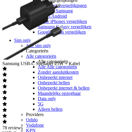
Toestelvergelijkingen
Alle Toestelvergelijkingen
Apple vs Samsung
iOS vs Android
Apple iPhones vergelijken
Samsung Galaxy vergelijken
Google Pixels vergelijken
Sim only
Alle sim only
Categorieën
Alle categorieën
Alle categorieën
Samsung
USB-C Snellader 25W + Kabel
Alle Alle categorieën
Zonder aansluitkosten
Onbeperkt internet
Onbeperkt bellen
Onbeperkt internet & bellen
Maandelijks opzegbaar
Data only
5G
Alleen bellen
Providers
Odido
Vodafone
78
reviews
KPN