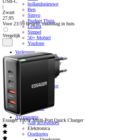
USB-C
hollandsnieuwe
|
Ben
Zwart
Simyo
27
,
95
Budget Thuis
Voor 23:59 besteld, maandag in huis
Lebara
Simpel
Vergelijk
50+ Mobiel
Youfone
Verlengen
Alle verlengingen
Huidige provider
Odido
Vodafone
KPN
hollandsnieuwe
Ben
Lebara
50+ Mobiel
Youfone
Accessoires
Essager
100W Multi-Port Quick Charger
Alle accessoires
Elektronica
Oordopjes
Oordopjes