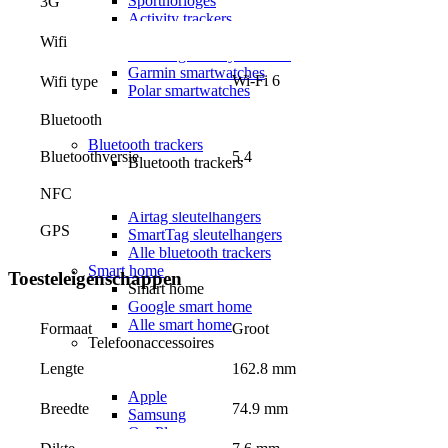
Sporthorloges
3G
Activity trackers
Apple watches
Wifi
Samsung Galaxy watches
Garmin smartwatches
Wi-Fi 6
Wifi type
Polar smartwatches
Smartwatch accessoires
Bluetooth
Alle smartwatches
Bluetooth trackers
Bluetoothversie
5.4
Bluetooth trackers
Apple Airtags
NFC
Samsung Galaxy SmartTag
Airtag sleutelhangers
GPS
SmartTag sleutelhangers
Alle bluetooth trackers
Smart home
Toesteleigenschappen
Smart home
Google smart home
Alle smart home
Groot
Formaat
Telefoonaccessoires
Hoesjes
162.8 mm
Lengte
Hoesjes voor
Apple
74.9 mm
Breedte
Samsung
OnePlus