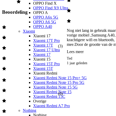
OPPO Find X
OPPO Find X9 Ultra
Beoordeling
OPPO A
OPPO A6x 5G
OPPO A6 5G
OPPO A40
Nog niet lang in gebruik maar 
Xiaomi
vorige mobiel ,Samsung A40, is
Xiaomi 17
krachtigere wifi en bluetooth, 
Xiaomi 17T Pro
mee.Door de grootte van de mob
Xiaomi 17T
(
3
)
Xiaomi 17 Ultra
Lees meer
Xiaomi 17
Ted
Xiaomi 15
1 jaar geleden
Xiaomi 15T Pro
Xiaomi 15T
Xiaomi Redmi
Xiaomi Redmi Note 15 Pro+ 5G
Xiaomi Redmi Note 15 Pro 5G
Xiaomi Redmi Note 15 5G
Xiaomi Redmi Note 15
(
0
)
Xiaomi Redmi 15C
Overige
Xiaomi Redmi A7 Pro
Nothing
Nothing