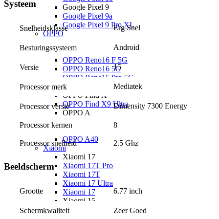
Systeem
Google Pixel 9
Google Pixel 9a
Google Pixel 9 Pro XL
Erg Snel
Snelheidsklasse
OPPO
OPPO Reno
Android
Besturingssysteem
OPPO Reno16 Pro 5G
OPPO Reno16 F 5G
15
Versie
OPPO Reno16 5G
OPPO Reno15 Pro 5G
OPPO Reno15 5G
Mediatek
Processor merk
OPPO Find X
OPPO Find X9 Ultra
Dimensity 7300 Energy
Processor versie
OPPO A
OPPO A6x 5G
Processor kernen
8
OPPO A6 5G
OPPO A40
Processor snelheid
2.5 Ghz
Xiaomi
Xiaomi 17
Xiaomi 17T Pro
Beeldscherm
Xiaomi 17T
Xiaomi 17 Ultra
6.77 inch
Grootte
Xiaomi 17
Xiaomi 15
Xiaomi 15T Pro
Zeer Goed
Schermkwaliteit
Xiaomi 15T