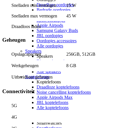
Draadloze oordopjes
Snelladen min vermogen
15 W
Bedrade oordopjes
Noise cancelling oordopjes
Snelladen max vermogen
45 W
Sport oordopjes
Apple Airpods
Draadloos laden
Samsung Galaxy Buds
JBL oordopjes
Geheugen
Oordopjes accessoires
Alle oordopjes
Speakers
256GB, 512GB
Opslagcapaciteit
Speakers
Bluetooth speakers
8 GB
Werkgeheugen
JBL speakers
Alle speakers
Koptelefoons
Uitbreidbaar geheugen
Koptelefoons
Draadloze koptelefoons
Connectiviteit
Noise cancelling koptelefoons
Apple Airpods Max
JBL koptelefoons
5G
Alle koptelefoons
Alle audio
4G
Smartwatches
Smartwatches