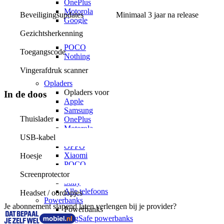
OnePlus
Motorola
Beveiligingsupdates
Minimaal 3 jaar na release
Google
OPPO
Gezichtsherkenning
Xiaomi
POCO
Toegangscode
Nothing
Sony
Vingerafdruk scanner
Alle telefoons
Opladers
Opladers voor
In de doos
Apple
Samsung
Thuislader
OnePlus
Motorola
USB-kabel
Google
OPPO
Xiaomi
Hoesje
POCO
Nothing
Screenprotector
Sony
Alle telefoons
Headset / oordopjes
Powerbanks
Je abonnement slapend laten verlengen bij je provider?
Powerbanks
MagSafe powerbanks