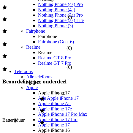
Nothing Phone (4a) Pro
Nothing Phone (4a)
Nothing Phone (3a) Pro
(
0
)
Nothing Phone (3a) Lite
Nothing Phone (3)
Fairphone
Fairphone
Fairphone (Gen. 6)
Realme
(
0
)
Realme
Realme GT 8 Pro
Realme GT 7 Pro
(
0
)
Telefoons
Alle telefoons
Beoordeling per onderdeel
Merken
Apple
Apple iPhone 17
10,0
Alle Apple iPhone 17
Apple iPhone Air
Apple iPhone 17e
Apple iPhone 17 Pro Max
Apple iPhone 17 Pro
Batterijduur
Apple iPhone 17
Apple iPhone 16