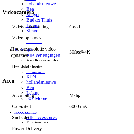
hollandsnieuwe
Ben
Videocamera
Simyo
Budget Thuis
Lebara
Videocamera rating
Goed
Simpel
50+ Mobiel
Video opnames
Youfone
Hoogste resolutie video 
Verlengen
30fps@4K
Alle verlengingen
opnames
Huidige provider
Odido
Beeldstabilisatie
Vodafone
KPN
Accu
hollandsnieuwe
Ben
Lebara
Accu rating
Matig
50+ Mobiel
Youfone
Capaciteit
6000 mAh
Accessoires
Snelladen
Alle accessoires
Elektronica
Oordopjes
Power Delivery
Oordopjes