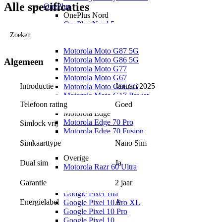
Alle specificaties
OnePlus
OnePlus Nord
OnePlus Nord 5
Motorola
Zoeken
Motorola Moto G
Motorola Moto G87 5G
Motorola Moto G86 5G
Algemeen
Motorola Moto G77
Motorola Moto G67
Introductie
Januari 2025
Motorola Moto G56 5G
Motorola Moto G17 Power
Telefoon rating
Goed
Motorola Moto G17
Motorola Edge
Motorola Edge 70 Pro
Simlock vrij
Motorola Edge 70 Fusion
Motorola Edge 70
Nano Sim
Simkaarttype
Motorola Edge 60 Pro
Overige
Ja
Dual sim
Motorola Razr 60 Ultra
Google
2 jaar
Garantie
Google Pixel 10
Google Pixel 10a
Energielabel
A
Google Pixel 10 Pro XL
Google Pixel 10 Pro
Google Pixel 10