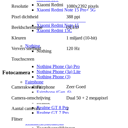
Xiaomi Redmi
Resolutie
1080x2392 pixels
Xiaomi Redmi Note 15 Pro+ 5G
Xiaomi Redmi Note 15 Pro 5G
Pixel dichtheid
388 ppi
Xiaomi Redmi Note 15 5G
Xiaomi Redmi Note 15
Beeldschermtype
OLED
Xiaomi Redmi 15C
Overige
Kleuren
1 miljard (10-bit)
Xiaomi Redmi A7 Pro
Nothing
Ververs snelheid
120 Hz
Nothing
Nothing Phone (4a) Pro
Touchscreen
Nothing Phone (4a)
Nothing Phone (3a) Pro
Nothing Phone (3a) Lite
Fotocamera
Nothing Phone (3)
Fairphone
Zeer Goed
Camerakwaliteit
Fairphone
Fairphone (Gen. 6)
Realme
Camera-omschrijving
Dual 50 + 2 megapixel
Realme
Realme GT 8 Pro
Aantal camera's
2
Realme GT 7 Pro
Keuzehulp
Flitser
Toestelvergelijkingen