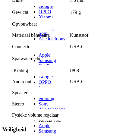
7.6 mm
Dikte
Motorola
Google
OPPO
179 g
Gewicht
Xiaomi
POCO
Opvouwbaar
Nothing
Sony
Materiaal behuizing
Kunststof
Alle telefoons
Screenprotectors
USB-C
Connector
Screenprotectors voor
Apple
Spatwaterdicht
Samsung
OnePlus
IP rating
IP68
Motorola
Google
Audio out
USB-C
OPPO
Xiaomi
Speaker
POCO
Nothing
Stereo
Sony
Alle telefoons
Kabels
Fysieke volume regelaar
Kabels voor
Apple
Veiligheid
Samsung