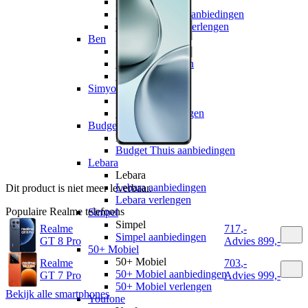
hollandsnieuwe
hollandsnieuwe aanbiedingen
hollandsnieuwe verlengen
Ben
Ben
Ben aanbiedingen
Ben verlengen
Simyo
Simyo
Simyo aanbiedingen
Budget Thuis
Budget Thuis
Budget Thuis aanbiedingen
Lebara
Lebara
Lebara aanbiedingen
Dit product is niet meer leverbaar.
Lebara verlengen
Populaire
Realme
telefoons
Simpel
Simpel
Realme
717
,
-
Simpel aanbiedingen
GT 8 Pro
Advies
899,-
50+ Mobiel
50+ Mobiel
Realme
703
,
-
50+ Mobiel aanbiedingen
GT 7 Pro
Advies
999,-
50+ Mobiel verlengen
Bekijk alle smartphones
Youfone