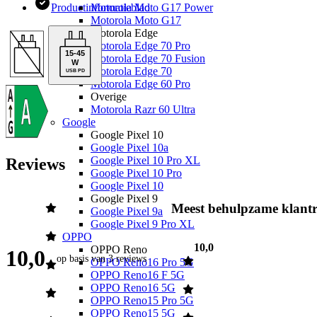
Productinformatieblad
Motorola Moto G17 Power
temperaturen onder de 16 graden.
Motorola Moto G17
Motorola Edge
Motorola Edge 70 Pro
15
-
45
Motorola Edge 70 Fusion
W
Motorola Edge 70
USB PD
Motorola Edge 60 Pro
Overige
Motorola Razr 60 Ultra
Google
Google Pixel 10
Google Pixel 10a
Google Pixel 10 Pro XL
Reviews
Google Pixel 10 Pro
Google Pixel 10
Google Pixel 9
Meest behulpzame klantr
Google Pixel 9a
Google Pixel 9 Pro XL
OPPO
10,0
OPPO Reno
10,0
op basis van
3 reviews
OPPO Reno16 Pro 5G
OPPO Reno16 F 5G
OPPO Reno16 5G
OPPO Reno15 Pro 5G
OPPO Reno15 5G