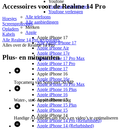
Youfone
Accessoires voor de
Realme 14 Pro
Youfone aanbiedingen
Youfone verlengen
Alle telefoons
Hoesjes
Alle aanbiedingen
Screenprotectors
Merken
Opladers
Apple
Kabels
Apple iPhone 17
Alle
Realme 14 Pro
accessoires
Alle Apple iPhone 17
Alles over de
Realme 14 Pro
Apple iPhone Air
Apple iPhone 17e
Plus- en minpunten
Apple iPhone 17 Pro Max
Apple iPhone 17 Pro
Apple iPhone 17
Apple iPhone 16
Apple iPhone 16e
Topcamera van Sony met 50 MP
Apple iPhone 16 Pro Max
Apple iPhone 16 Plus
Apple iPhone 16
Apple iPhone 15
Water-, stof- en schokbestendig
Apple iPhone 15 Plus
Apple iPhone 15
Apple iPhone 14
Handige AI-functies om foto’s en video’s te optimaliseren
Apple iPhone 14 Pro (Refurbished)
Apple iPhone 14 (Refurbished)