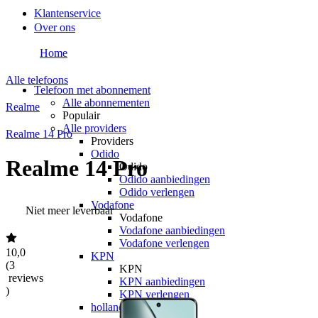
Klantenservice
Over ons
Home
Alle telefoons
Telefoon met abonnement
Alle abonnementen
Realme
Populair
Alle providers
Realme 14 Pro
Providers
Odido
Realme 14 Pro
Odido
Odido aanbiedingen
Odido verlengen
Vodafone
Niet meer leverbaar
Vodafone
Vodafone aanbiedingen
Vodafone verlengen
10,0
KPN
(
3
KPN
reviews
KPN aanbiedingen
)
KPN verlengen
hollandsnieuwe