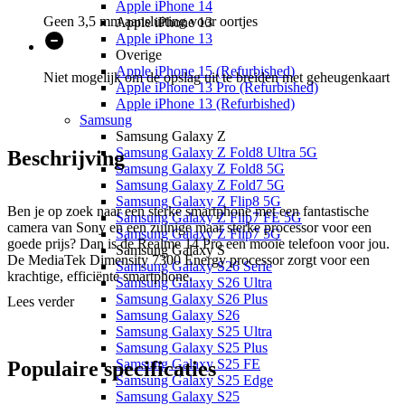
Apple iPhone 14
Geen 3,5 mm aansluiting voor oortjes
Apple iPhone 13
Apple iPhone 13
Overige
Apple iPhone 15 (Refurbished)
Niet mogelijk om de opslag uit te breiden met geheugenkaart
Apple iPhone 13 Pro (Refurbished)
Apple iPhone 13 (Refurbished)
Samsung
Samsung Galaxy Z
Samsung Galaxy Z Fold8 Ultra 5G
Beschrijving
Samsung Galaxy Z Fold8 5G
Samsung Galaxy Z Fold7 5G
Samsung Galaxy Z Flip8 5G
Ben je op zoek naar een sterke smartphone met een fantastische
Samsung Galaxy Z Flip7 FE 5G
camera van Sony en een zuinige maar sterke processor voor een
Samsung Galaxy Z Flip7 5G
goede prijs? Dan is de Realme 14 Pro een mooie telefoon voor jou.
Samsung Galaxy S
De MediaTek Dimensity 7300 Energy processor zorgt voor een
Samsung Galaxy S26 Serie
krachtige, efficiënte smartphone.
Samsung Galaxy S26 Ultra
Samsung Galaxy S26 Plus
Lees verder
Haarscherpe foto’s en filmpjes
Samsung Galaxy S26
Samsung Galaxy S25 Ultra
Samsung Galaxy S25 Plus
Maak prachtige foto’s op de Sony camera van 50 MP en film
Samsung Galaxy S25 FE
verbluffende video’s in 4K. Gebruik de geavanceerde flitser om je
Populaire
specificaties
Samsung Galaxy S25 Edge
foto’s of filmpjes te belichten met de perfecte kleurtemperatuur. Leg
Samsung Galaxy S25
met de Realme 14 Pro de mooiste momenten uit je leven vast.