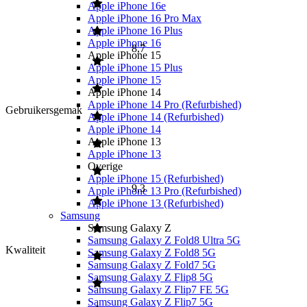
Apple iPhone 16e
Apple iPhone 16 Pro Max
Apple iPhone 16 Plus
Apple iPhone 16
8,7
Apple iPhone 15
Apple iPhone 15 Plus
Apple iPhone 15
Apple iPhone 14
Apple iPhone 14 Pro (Refurbished)
Gebruikersgemak
Apple iPhone 14 (Refurbished)
Apple iPhone 14
Apple iPhone 13
Apple iPhone 13
Overige
Apple iPhone 15 (Refurbished)
9,3
Apple iPhone 13 Pro (Refurbished)
Apple iPhone 13 (Refurbished)
Samsung
Samsung Galaxy Z
Samsung Galaxy Z Fold8 Ultra 5G
Kwaliteit
Samsung Galaxy Z Fold8 5G
Samsung Galaxy Z Fold7 5G
Samsung Galaxy Z Flip8 5G
Samsung Galaxy Z Flip7 FE 5G
Samsung Galaxy Z Flip7 5G