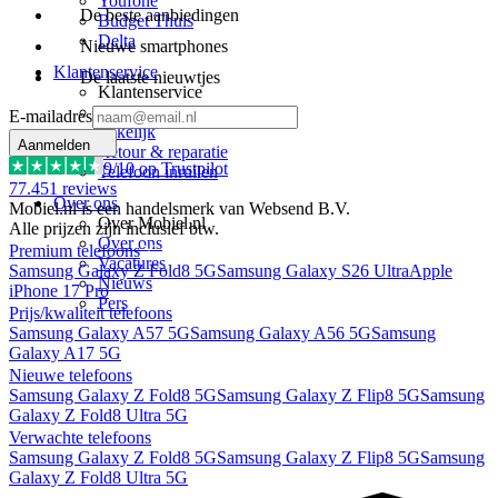
Youfone
De beste aanbiedingen
Budget Thuis
Delta
Nieuwe smartphones
Klantenservice
De laatste nieuwtjes
Klantenservice
Vragen & contact
E-mailadres
Zakelijk
Aanmelden
Retour & reparatie
9
/10 op Trustpilot
Telefoon inruilen
77.451
reviews
Over ons
Mobiel.nl is een handelsmerk van Websend B.V.
Over Mobiel.nl
Alle prijzen zijn inclusief btw.
Over ons
Premium telefoons
Vacatures
Samsung Galaxy Z Fold8 5G
Samsung Galaxy S26 Ultra
Apple
Nieuws
iPhone 17 Pro
Pers
Prijs/kwaliteit telefoons
Samsung Galaxy A57 5G
Samsung Galaxy A56 5G
Samsung
Galaxy A17 5G
Nieuwe telefoons
Samsung Galaxy Z Fold8 5G
Samsung Galaxy Z Flip8 5G
Samsung
Galaxy Z Fold8 Ultra 5G
Verwachte telefoons
Samsung Galaxy Z Fold8 5G
Samsung Galaxy Z Flip8 5G
Samsung
Galaxy Z Fold8 Ultra 5G