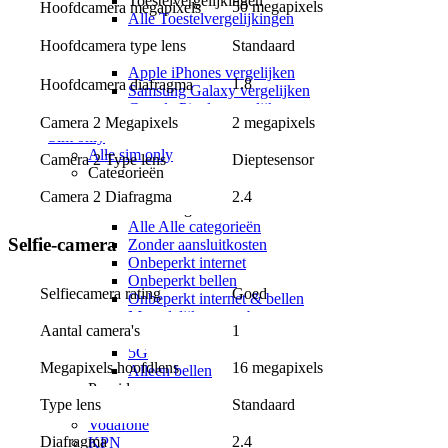
Toestelvergelijkingen
50 megapixels
Hoofdcamera megapixels
Alle Toestelvergelijkingen
Apple vs Samsung
Hoofdcamera type lens
Standaard
iOS vs Android
Apple iPhones vergelijken
1.8
Hoofdcamera diafragma
Samsung Galaxy vergelijken
Google Pixels vergelijken
Camera 2 Megapixels
2 megapixels
Sim only
Alle sim only
Camera 2 Type lens
Dieptesensor
Categorieën
Alle categorieën
Camera 2 Diafragma
2.4
Alle categorieën
Alle Alle categorieën
Selfie-camera
Zonder aansluitkosten
Onbeperkt internet
Onbeperkt bellen
Selfiecamera rating
Goed
Onbeperkt internet & bellen
Maandelijks opzegbaar
Aantal camera's
1
Data only
5G
Megapixels hoofdlens
16 megapixels
Alleen bellen
Providers
Type lens
Standaard
Odido
Vodafone
Diafragma
2.4
KPN