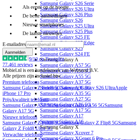
Samsung Galaxy S26 Serie
Als eerste op de hoogte
Samsung Galaxy S26 Ultra
Samsung Galaxy S26 Plus
De beste aanbiedingen
Samsung Galaxy S26
Nieuwe smartphones
Samsung Galaxy S25 Ultra
Samsung Galaxy S25 Plus
De laatste nieuwtjes
Samsung Galaxy S25 FE
Samsung Galaxy S25 Edge
E-mailadres
Samsung Galaxy S25
Aanmelden
Samsung Galaxy S24 FE
9
/10 op Trustpilot
Samsung Galaxy A
77.461
reviews
Samsung Galaxy A57 5G
Mobiel.nl is een handelsmerk van Websend B.V.
Samsung Galaxy A56 5G
Alle prijzen zijn inclusief btw.
Samsung Galaxy A55 5G
Premium telefoons
Samsung Galaxy A37 5G
Samsung Galaxy Z Fold8 5G
Samsung Galaxy S26 Ultra
Apple
Samsung Galaxy A36 5G
iPhone 17 Pro
Samsung Galaxy A35 5G
Samsung Galaxy A27 5G
Prijs/kwaliteit telefoons
Samsung Galaxy A26 5G
Samsung Galaxy A57 5G
Samsung Galaxy A56 5G
Samsung
Samsung Galaxy A17 5G
Galaxy A17 5G
Samsung Galaxy A17
Nieuwe telefoons
Samsung Galaxy A16
Samsung Galaxy Z Fold8 5G
Samsung Galaxy Z Flip8 5G
Samsung
Samsung Galaxy X
Galaxy Z Fold8 Ultra 5G
Samsung Galaxy Xcover 7
Verwachte telefoons
Samsung Galaxy XCover 6 Pro