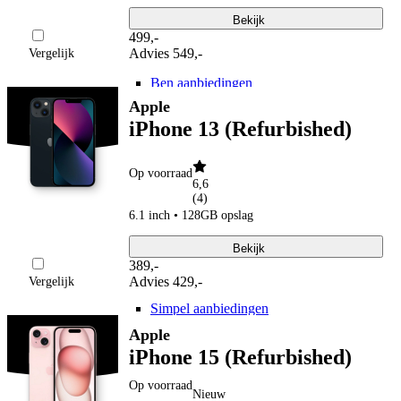
hollandsnieuwe
hollandsnieuwe aanbiedingen
Bekijk
hollandsnieuwe verlengen
499
,
-
Ben
Advies
549,-
Vergelijk
Ben
Ben aanbiedingen
Ben verlengen
Apple
Simyo
iPhone 13 (Refurbished)
Simyo
Simyo aanbiedingen
Budget Thuis
Op voorraad
Budget Thuis
6,6
Budget Thuis aanbiedingen
(
4
)
Lebara
6.1 inch • 128GB opslag
Lebara
Lebara aanbiedingen
Bekijk
Lebara verlengen
389
,
-
Simpel
Advies
429,-
Vergelijk
Simpel
Simpel aanbiedingen
50+ Mobiel
Apple
50+ Mobiel
iPhone 15 (Refurbished)
50+ Mobiel aanbiedingen
50+ Mobiel verlengen
Op voorraad
Youfone
Nieuw