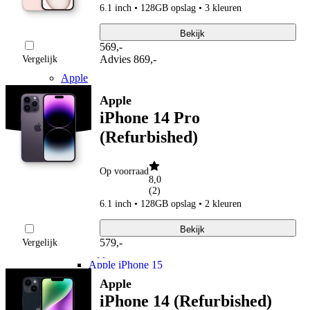
Youfone
6.1 inch • 128GB opslag • 3 kleuren
Youfone aanbiedingen
Youfone verlengen
Bekijk
Alle telefoons
569
,
-
Alle aanbiedingen
Advies
869,-
Vergelijk
Merken
Apple
Apple iPhone 17
Apple
Alle Apple iPhone 17
iPhone 14 Pro
Apple iPhone Air
Apple iPhone 17e
(Refurbished)
Apple iPhone 17 Pro Max
Apple iPhone 17 Pro
Apple iPhone 17
Op voorraad
Apple iPhone 16
8,0
Apple iPhone 16e
(
2
)
Apple iPhone 16 Pro Max
6.1 inch • 128GB opslag • 2 kleuren
Apple iPhone 16 Plus
Apple iPhone 16
Bekijk
Apple iPhone 15
579
,
-
Vergelijk
Apple iPhone 15 Plus
Apple iPhone 15
Apple iPhone 14
Apple
Apple iPhone 14 Pro (Refurbished)
iPhone 14 (Refurbished)
Apple iPhone 14 (Refurbished)