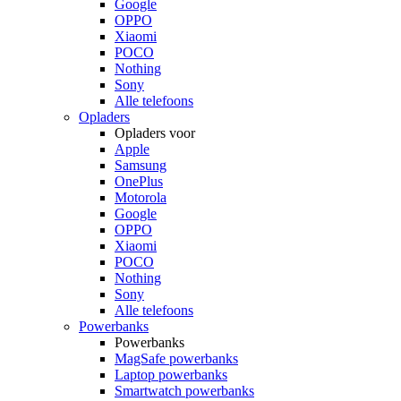
Google
OPPO
Xiaomi
POCO
Nothing
Sony
Alle telefoons
Opladers
Opladers voor
Apple
Samsung
OnePlus
Motorola
Google
OPPO
Xiaomi
POCO
Nothing
Sony
Alle telefoons
Powerbanks
Powerbanks
MagSafe powerbanks
Laptop powerbanks
Smartwatch powerbanks