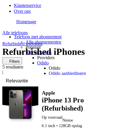
Klantenservice
Over ons
Homepage
Alle telefoons
Telefoon met abonnement
Alle abonnementen
Refurbished telefoons
Populair
Refurbished iPhones
Alle providers
Providers
Filters
Odido
5
resultaten
Odido
|
Odido aanbiedingen
Odido verlengen
Vodafone
Vodafone
Apple
Vodafone aanbiedingen
iPhone 13 Pro
Vodafone verlengen
KPN
(Refurbished)
KPN
KPN aanbiedingen
Op voorraad
KPN verlengen
Nieuw
hollandsnieuwe
6.1 inch • 128GB opslag