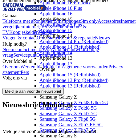
Je abonnement slapend laten verlengen bij je provider?
Apple iPhone 16 Pro Max
Apple iPhone 16 Plus
Apple iPhone 16
Ga naar
Apple iPhone 15
Telefoons met abonnement
Smartphones
Sim only
Accessoires
Internet
Apple iPhone 15 Plus
vergelijken
Internet, TV & Bellen
Internet &
Apple iPhone 15
TV
Koopjeskelder
Zakelijk
Apple iPhone 14
Vragen & contact
Orderstatus
Retour & reparatie
Nieuws
Apple iPhone 14 Pro (Refurbished)
Hulp nodig?
Apple iPhone 14 (Refurbished)
Neem contact met ons op
Vind het antwoord op je
Apple iPhone 14
vraag
Servicepunt
Openingstijden
Apple iPhone 13
Over Mobiel.nl
Apple iPhone 13
Over ons
Werken bij Mobiel.nl
Algemene voorwaarden
Privacy
Overige
statement
Pers
Apple iPhone 15 (Refurbished)
Volg ons via
Apple iPhone 13 Pro (Refurbished)
Apple iPhone 13 (Refurbished)
Samsung
Meld je aan voor de nieuwsbrief
Samsung Galaxy Z
Samsung Galaxy Z Fold8 Ultra 5G
Nieuwsbrief Mobiel.nl
Samsung Galaxy Z Fold8 5G
Samsung Galaxy Z Fold7 5G
Samsung Galaxy Z Flip8 5G
Samsung Galaxy Z Flip7 FE 5G
Samsung Galaxy Z Flip7 5G
Meld je aan voor onze maandelijkse nieuwsbrief:
Samsung Galaxy S