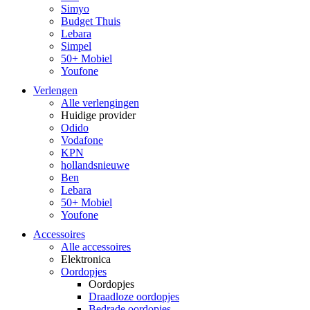
Simyo
Budget Thuis
Lebara
Simpel
50+ Mobiel
Youfone
Verlengen
Alle verlengingen
Huidige provider
Odido
Vodafone
KPN
hollandsnieuwe
Ben
Lebara
50+ Mobiel
Youfone
Accessoires
Alle accessoires
Elektronica
Oordopjes
Oordopjes
Draadloze oordopjes
Bedrade oordopjes