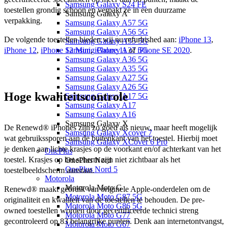
Samsung Galaxy S24 FE
toestellen grondig schoon en verpakt ze in een duurzame 
Samsung Galaxy A
verpakking. 
Samsung Galaxy A57 5G
Samsung Galaxy A56 5G
De volgende toestellen bieden wij nu refurbished aan: 
iPhone 13
, 
Samsung Galaxy A55 5G
iPhone 12
, 
iPhone 12 Mini
, 
iPhone 11
 of 
iPhone SE 2020
.
Samsung Galaxy A37 5G
Samsung Galaxy A36 5G
Samsung Galaxy A35 5G
Samsung Galaxy A27 5G
Samsung Galaxy A26 5G
Hoge kwaliteitscontrole
Samsung Galaxy A17 5G
Samsung Galaxy A17
Samsung Galaxy A16
Samsung Galaxy X
De Renewd® iPhones zijn zo goed als nieuw, maar heeft mogelijk 
Samsung Galaxy Xcover 7
wat gebruikssporen aan de buitenkant van het toestel. Hierbij moet 
Samsung Galaxy XCover 6 Pro
je denken aan lichte krasjes op de voorkant en/of achterkant van het 
OnePlus
toestel. Krasjes op het scherm zijn niet zichtbaar als het 
OnePlus Nord
OnePlus Nord 5
toestelbeeldscherm aanstaat.
Motorola
Motorola Moto G
Renewd® maakt gebruik van originele Apple-onderdelen om de 
Motorola Moto G87 5G
originaliteit en kwaliteit van de toestellen te behouden. De pre-
Motorola Moto G86 5G
owned toestellen worden door gecertificeerde technici streng 
Motorola Moto G77
gecontroleerd op 83 belangrijke punten. Denk aan internetontvangst, 
Motorola Moto G67