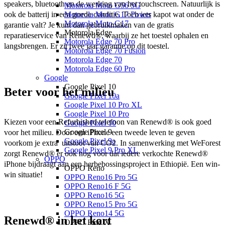
speakers, bluetooth en de werking van het touchscreen. Natuurlijk is 
Motorola Moto G56 5G
ook de batterij in een goede conditie. Toch iets kapot wat onder de 
Motorola Moto G17 Power
Motorola Moto G17
garantie valt? Je kunt dan gebruikmaken van de gratis 
Motorola Edge
reparatieservice van Renewd®, waarbij ze het toestel ophalen en 
Motorola Edge 70 Pro
langsbrengen. Er zit twee jaar garantie op dit toestel. 
Motorola Edge 70 Fusion
Motorola Edge 70
Motorola Edge 60 Pro
Google
Google Pixel 10
Beter voor het milieu
Google Pixel 10a
Google Pixel 10 Pro XL
Google Pixel 10 Pro
Kiezen voor een Refurbished telefoon van Renewd® is ook goed 
Google Pixel 10
Google Pixel 9
voor het milieu. Door een iPhone een tweede leven te geven 
Google Pixel 9a
voorkom je extra  uitstoot van CO2. In samenwerking met WeForest 
Google Pixel 9 Pro XL
zorgt Renewd® er ook nog voor dat iedere verkochte Renewd® 
OPPO
iPhone bijdraagt aan een herbebossingsproject in Ethiopië. Een win-
OPPO Reno
win situatie!
OPPO Reno16 Pro 5G
OPPO Reno16 F 5G
OPPO Reno16 5G
OPPO Reno15 Pro 5G
OPPO Reno14 5G
Renewd® in het kort
OPPO Find X