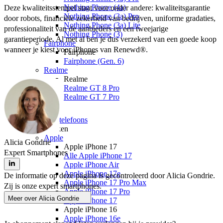
Nothing Phone (4a)
Deze kwaliteitsstempel staat voor onder andere: kwaliteitsgarantie 
Nothing Phone (3a) Pro
door robots, financiële zekerheid van bedrijven, uniforme gradaties, 
Nothing Phone (3a) Lite
professionaliteit van de aanbieders en een tweejarige 
Nothing Phone (3)
garantieperiode. Al met al ben je dus verzekerd van een goede koop 
Fairphone
wanneer je kiest voor iPhones van Renewd®.
Fairphone
Fairphone (Gen. 6)
Realme
Realme
Realme GT 8 Pro
Realme GT 7 Pro
Telefoons
Alle telefoons
Merken
Apple
Alicia Gondrie
Apple iPhone 17
Expert Smartphones
Alle Apple iPhone 17
Apple iPhone Air
Apple iPhone 17e
De informatie op deze pagina is gecontroleerd door Alicia Gondrie.
Apple iPhone 17 Pro Max
Zij is onze expert smartphones.
Apple iPhone 17 Pro
Meer over
Alicia Gondrie
Apple iPhone 17
Apple iPhone 16
Apple iPhone 16e