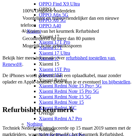
OPPO Find X9 Ultra
OPPO A
100% Originele onderdelen
OPPO A6x 5G
Voordeliger en milieuvriendelijker dan een nieuwe
OPPO A6 5G
telefoon
OPPO A40
Voorzien van het keurmerk Refurbished
Xiaomi
Xiaomi 17
Gecontroleerd op meer dan 80 punten
Xiaomi 17T Pro
Mogelijk lichte gebruikssporen
Xiaomi 17T
Xiaomi 17 Ultra
Bekijk hier meer informatie over 
refurbished toestellen van 
Xiaomi 17
Xiaomi 15
Renewd®
.
Xiaomi 15T Pro
Xiaomi 15T
De iPhones wordt geleverd met een oplaadkabel, maar zonder 
Xiaomi Redmi
oplader en Apple-headset. Deze kun je er eventueel 
los bijbestellen
.
Xiaomi Redmi Note 15 Pro+ 5G
Xiaomi Redmi Note 15 Pro 5G
Xiaomi Redmi Note 15 5G
Xiaomi Redmi Note 15
Xiaomi Redmi 15C
Refurbished keurmerk
Overige
Xiaomi Redmi A7 Pro
Nothing
Techniek Nederland introduceerde op 15 maart 2019 samen met de 
Nothing
marktleiders, waaronder Renewd®, het Keurmerk Refurbished. 
Nothing Phone (4a) Pro