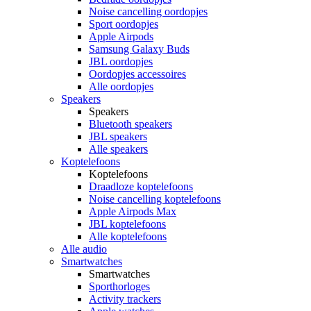
Noise cancelling oordopjes
Sport oordopjes
Apple Airpods
Samsung Galaxy Buds
JBL oordopjes
Oordopjes accessoires
Alle oordopjes
Speakers
Speakers
Bluetooth speakers
JBL speakers
Alle speakers
Koptelefoons
Koptelefoons
Draadloze koptelefoons
Noise cancelling koptelefoons
Apple Airpods Max
JBL koptelefoons
Alle koptelefoons
Alle audio
Smartwatches
Smartwatches
Sporthorloges
Activity trackers