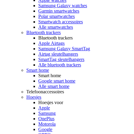
Apple watches
Samsung Galaxy watches
Garmin smartwatches
Polar smartwatches
Smartwatch accessoires
Alle smartwatches
Bluetooth trackers
Bluetooth trackers
Apple Airtags
Samsung Galaxy SmartTag
Airtag sleutelhangers
SmartTag sleutelhangers
Alle bluetooth trackers
Smart home
Smart home
Google smart home
Alle smart home
Telefoonaccessoires
Hoesjes
Hoesjes voor
Apple
Samsung
OnePlus
Motorola
Google