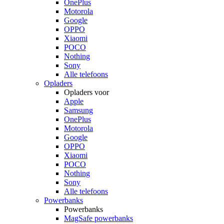
OnePlus
Motorola
Google
OPPO
Xiaomi
POCO
Nothing
Sony
Alle telefoons
Opladers
Opladers voor
Apple
Samsung
OnePlus
Motorola
Google
OPPO
Xiaomi
POCO
Nothing
Sony
Alle telefoons
Powerbanks
Powerbanks
MagSafe powerbanks