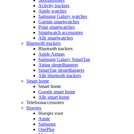
Sporthorloges
Activity trackers
Apple watches
Samsung Galaxy watches
Garmin smartwatches
Polar smartwatches
Smartwatch accessoires
Alle smartwatches
Bluetooth trackers
Bluetooth trackers
Apple Airtags
Samsung Galaxy SmartTag
Airtag sleutelhangers
SmartTag sleutelhangers
Alle bluetooth trackers
Smart home
Smart home
Google smart home
Alle smart home
Telefoonaccessoires
Hoesjes
Hoesjes voor
Apple
Samsung
OnePlus