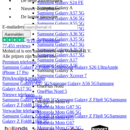
De beste aanbiedingen
Samsung Galaxy S24 FE
Samsung Galaxy A
Nieuwe smartphones
Samsung Galaxy A57 5G
De laatste nieuwtjes
Samsung Galaxy A56 5G
Samsung Galaxy A55 5G
E-mailadres
Samsung Galaxy A37 5G
Samsung Galaxy A36 5G
Aanmelden
Samsung Galaxy A35 5G
9
/10 op Trustpilot
Samsung Galaxy A27 5G
77.451
reviews
Samsung Galaxy A26 5G
Mobiel.nl is een handelsmerk van Websend B.V.
Samsung Galaxy A17 5G
Alle prijzen zijn inclusief btw.
Samsung Galaxy A17
Premium telefoons
Samsung Galaxy A16
Samsung Galaxy Z Fold8 5G
Samsung Galaxy S26 Ultra
Apple
Samsung Galaxy X
iPhone 17 Pro
Samsung Galaxy Xcover 7
Prijs/kwaliteit telefoons
OnePlus
Samsung Galaxy A57 5G
Samsung Galaxy A56 5G
Samsung
OnePlus Nord
Galaxy A17 5G
OnePlus Nord 5
Nieuwe telefoons
Motorola
Samsung Galaxy Z Fold8 5G
Samsung Galaxy Z Flip8 5G
Samsung
Motorola Moto G
Galaxy Z Fold8 Ultra 5G
Motorola Moto G87 5G
Verwachte telefoons
Motorola Moto G86 5G
Samsung Galaxy Z Fold8 5G
Samsung Galaxy Z Flip8 5G
Samsung
Motorola Moto G77
Galaxy Z Fold8 Ultra 5G
Motorola Moto G67
Motorola Moto G56 5G