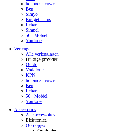
hollandsnieuwe
Ben
Simyo
Budget Thuis
Lebara
Simpel
50+ Mobiel
Youfone
Verlengen
Alle verlengingen
Huidige provider
Odido
Vodafone
KPN
hollandsnieuwe
Ben
Lebara
50+ Mobiel
Youfone
Accessoires
Alle accessoires
Elektronica
Oordopjes
Oordopjes