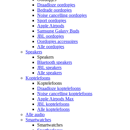
Draadloze oordopjes
Bedrade oordopjes
Noise cancelling oordopjes
Sport oordopjes
Apple Airpods
Samsung Galaxy Buds
JBL oordopjes
Oordopjes accessoires
Alle oordopjes
Speakers
Speakers
Bluetooth speakers
JBL speakers
Alle speakers
Koptelefoons
Koptelefoons
Draadloze koptelefoons
Noise cancelling koptelefoons
Apple Airpods Max
JBL koptelefoons
Alle koptelefoons
Alle audio
Smartwatches
Smartwatches