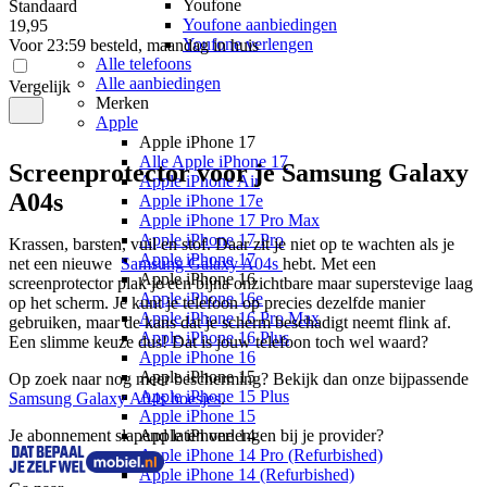
Youfone
Standaard
Youfone aanbiedingen
19
,
95
Youfone verlengen
Voor 23:59 besteld, maandag in huis
Alle telefoons
Alle aanbiedingen
Vergelijk
Merken
Apple
Apple iPhone 17
Alle Apple iPhone 17
Screenprotector voor je Samsung Galaxy
Apple iPhone Air
A04s
Apple iPhone 17e
Apple iPhone 17 Pro Max
Apple iPhone 17 Pro
Krassen, barsten, vuil en stof. Daar zit je niet op te wachten als je 
Apple iPhone 17
net een nieuwe  
Samsung Galaxy A04s 
hebt. Met een 
Apple iPhone 16
screenprotector plak je een bijna onzichtbare maar superstevige laag 
Apple iPhone 16e
op het scherm. Je kunt je telefoon op precies dezelfde manier 
Apple iPhone 16 Pro Max
gebruiken, maar de kans dat je scherm beschadigt neemt flink af. 
Apple iPhone 16 Plus
Een slimme keuze dus! Dat is jouw telefoon toch wel waard? 
Apple iPhone 16
Apple iPhone 15
Op zoek naar nog meer bescherming? Bekijk dan onze bijpassende 
Apple iPhone 15 Plus
Samsung Galaxy A04s hoesjes
.
Apple iPhone 15
Je abonnement slapend laten verlengen bij je provider?
Apple iPhone 14
Apple iPhone 14 Pro (Refurbished)
Apple iPhone 14 (Refurbished)