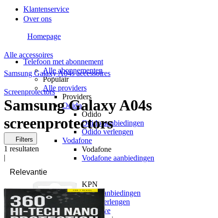
Klantenservice
Over ons
Homepage
Alle accessoires
Telefoon met abonnement
Alle abonnementen
Samsung Galaxy A04s accessoires
Populair
Alle providers
Screenprotectors
Providers
Samsung Galaxy A04s
Odido
Odido
screenprotectors
Odido aanbiedingen
Odido verlengen
Filters
Vodafone
1
resultaten
Vodafone
|
Vodafone aanbiedingen
Vodafone verlengen
KPN
KPN
KPN aanbiedingen
KPN verlengen
hollandsnieuwe