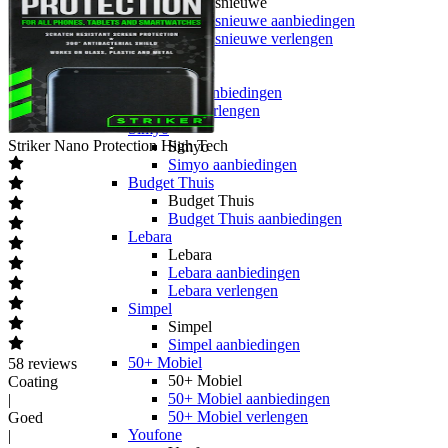
hollandsnieuwe
hollandsnieuwe aanbiedingen
hollandsnieuwe verlengen
Ben
Ben
Ben aanbiedingen
Ben verlengen
Simyo
Striker
Nano Protection High Tech
Simyo
Simyo aanbiedingen
Budget Thuis
Budget Thuis
Budget Thuis aanbiedingen
Lebara
Lebara
Lebara aanbiedingen
Lebara verlengen
Simpel
Simpel
Simpel aanbiedingen
50+ Mobiel
58
reviews
50+ Mobiel
Coating
50+ Mobiel aanbiedingen
|
50+ Mobiel verlengen
Goed
Youfone
|