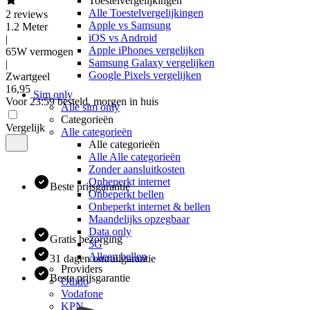
Toestelvergelijkingen
Alle Toestelvergelijkingen
2
reviews
Apple vs Samsung
1.2 Meter
iOS vs Android
|
Apple iPhones vergelijken
65W vermogen
Samsung Galaxy vergelijken
|
Google Pixels vergelijken
Zwartgeel
16
,
95
Sim only
Voor 23:59 besteld, morgen in huis
Alle sim only
Categorieën
Vergelijk
Alle categorieën
Alle categorieën
Alle Alle categorieën
Zonder aansluitkosten
Onbeperkt internet
Beste prijsgarantie
Onbeperkt bellen
Onbeperkt internet & bellen
Maandelijks opzegbaar
Data only
Gratis bezorging
5G
Alleen bellen
31 dagen omruilgarantie
Providers
Beste prijsgarantie
Odido
Vodafone
KPN