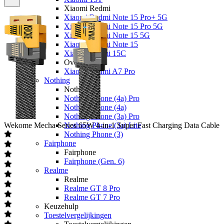
Xiaomi Redmi
Xiaomi Redmi Note 15 Pro+ 5G
Xiaomi Redmi Note 15 Pro 5G
Xiaomi Redmi Note 15 5G
Xiaomi Redmi Note 15
Xiaomi Redmi 15C
Overige
Xiaomi Redmi A7 Pro
Nothing
Nothing
Nothing Phone (4a) Pro
Nothing Phone (4a)
Nothing Phone (3a) Pro
Wekome
Mecha Series 65W 4-in-1 Super Fast Charging Data Cable
Nothing Phone (3a) Lite
Nothing Phone (3)
Fairphone
Fairphone
Fairphone (Gen. 6)
Realme
Realme
Realme GT 8 Pro
Realme GT 7 Pro
Keuzehulp
Toestelvergelijkingen