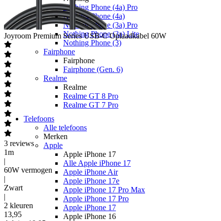
Nothing Phone (4a) Pro
Nothing Phone (4a)
Nothing Phone (3a) Pro
Nothing Phone (3a) Lite
Joyroom
Premium Series USB-C Oplaadkabel 60W
Nothing Phone (3)
Fairphone
Fairphone
Fairphone (Gen. 6)
Realme
Realme
Realme GT 8 Pro
Realme GT 7 Pro
Telefoons
Alle telefoons
Merken
3
reviews
Apple
1m
Apple iPhone 17
|
Alle Apple iPhone 17
60W vermogen
Apple iPhone Air
|
Apple iPhone 17e
Zwart
Apple iPhone 17 Pro Max
|
Apple iPhone 17 Pro
2 kleuren
Apple iPhone 17
13
,
95
Apple iPhone 16