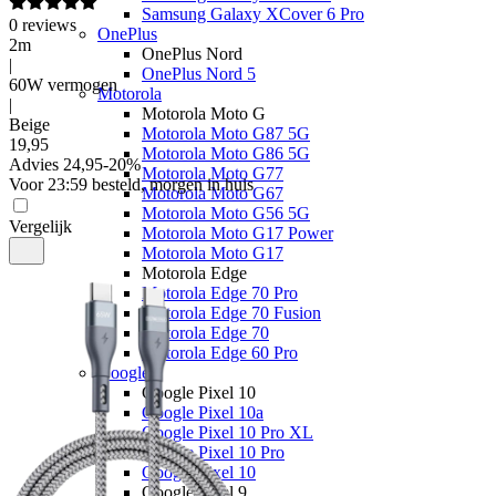
Samsung Galaxy XCover 6 Pro
0
reviews
OnePlus
2m
OnePlus Nord
|
OnePlus Nord 5
60W vermogen
Motorola
|
Motorola Moto G
Beige
Motorola Moto G87 5G
19
,
95
Motorola Moto G86 5G
Advies
24,95
-
20
%
Motorola Moto G77
Voor 23:59 besteld, morgen in huis
Motorola Moto G67
Motorola Moto G56 5G
Vergelijk
Motorola Moto G17 Power
Motorola Moto G17
Motorola Edge
Motorola Edge 70 Pro
Motorola Edge 70 Fusion
Motorola Edge 70
Motorola Edge 60 Pro
Google
Google Pixel 10
Google Pixel 10a
Google Pixel 10 Pro XL
Google Pixel 10 Pro
Google Pixel 10
Google Pixel 9