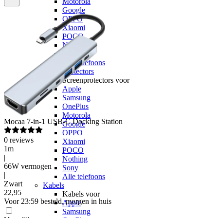
Motorola
Google
OPPO
Xiaomi
POCO
Nothing
Sony
Alle telefoons
Screenprotectors
Screenprotectors voor
Apple
Samsung
OnePlus
Motorola
Mocaa
7-in-1 USB-C Docking Station
Google
OPPO
0
reviews
Xiaomi
1m
POCO
|
Nothing
66W vermogen
Sony
|
Alle telefoons
Zwart
Kabels
22
,
95
Kabels voor
Voor 23:59 besteld, morgen in huis
Apple
Samsung