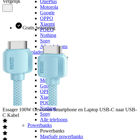
Vergelijk
OnePlus
Motorola
Google
OPPO
Xiaomi
Gratis bezorging
POCO
Nothing
Sony
Alle telefoons
Opladers
Opladers voor
Apple
Samsung
OnePlus
Motorola
Google
OPPO
Xiaomi
POCO
Nothing
Essager
100W Gewoven Smartphone en Laptop USB-C naar USB-
Sony
C Kabel
Alle telefoons
Powerbanks
Powerbanks
MagSafe powerbanks