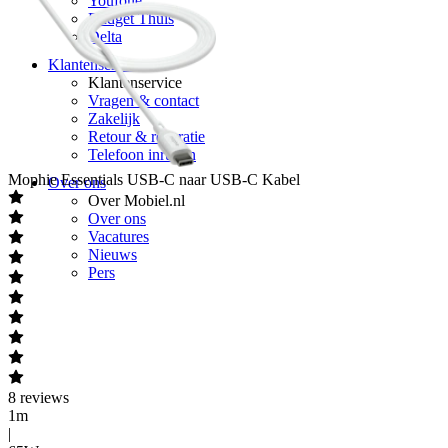
Youfone
Budget Thuis
Delta
Klantenservice
Klantenservice
Vragen & contact
Zakelijk
Retour & reparatie
Telefoon inruilen
Mophie
Essentials USB-C naar USB-C Kabel
Over ons
Over Mobiel.nl
Over ons
Vacatures
Nieuws
Pers
8
reviews
1m
|