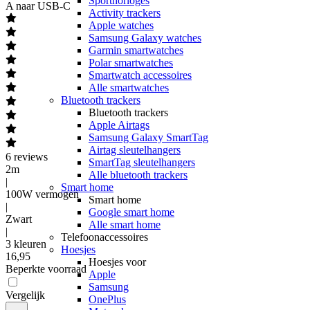
Sporthorloges
A naar USB-C
Activity trackers
Apple watches
Samsung Galaxy watches
Garmin smartwatches
Polar smartwatches
Smartwatch accessoires
Alle smartwatches
Bluetooth trackers
Bluetooth trackers
Apple Airtags
Samsung Galaxy SmartTag
Airtag sleutelhangers
6
reviews
SmartTag sleutelhangers
2m
Alle bluetooth trackers
|
Smart home
100W vermogen
Smart home
|
Google smart home
Zwart
Alle smart home
|
Telefoonaccessoires
3 kleuren
Hoesjes
16
,
95
Hoesjes voor
Beperkte voorraad
Apple
Samsung
Vergelijk
OnePlus