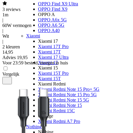
OPPO Find X9 Ultra
OPPO Find X9
3
reviews
OPPO A
1m
OPPO A6x 5G
|
OPPO A6 5G
60W vermogen
OPPO A40
|
Xiaomi
Wit
Xiaomi 17
|
Xiaomi 17T Pro
2 kleuren
Xiaomi 17T
14
,
95
Xiaomi 17 Ultra
Advies
19,95
Xiaomi 17
Voor 23:59 besteld, morgen in huis
Xiaomi 15
Xiaomi 15T Pro
Vergelijk
Xiaomi 15T
Xiaomi Redmi
Xiaomi Redmi Note 15 Pro+ 5G
Xiaomi Redmi Note 15 Pro 5G
Xiaomi Redmi Note 15 5G
Xiaomi Redmi Note 15
Xiaomi Redmi 15C
Overige
Xiaomi Redmi A7 Pro
Nothing
Nothing