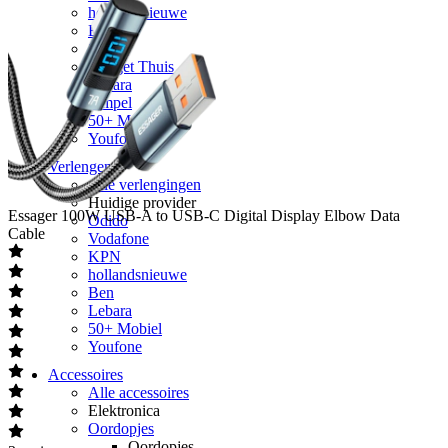
hollandsnieuwe
Ben
Simyo
Budget Thuis
Lebara
Simpel
50+ Mobiel
Youfone
Verlengen
Alle verlengingen
Huidige provider
Essager
100W USB-A to USB-C Digital Display Elbow Data
Odido
Cable
Vodafone
KPN
hollandsnieuwe
Ben
Lebara
50+ Mobiel
Youfone
Accessoires
Alle accessoires
Elektronica
Oordopjes
Oordopjes