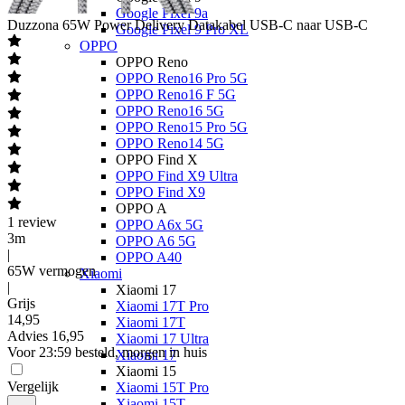
Google Pixel 9a
Duzzona
65W Power Delivery Datakabel USB-C naar USB-C
Google Pixel 9 Pro XL
OPPO
OPPO Reno
OPPO Reno16 Pro 5G
OPPO Reno16 F 5G
OPPO Reno16 5G
OPPO Reno15 Pro 5G
OPPO Reno14 5G
OPPO Find X
OPPO Find X9 Ultra
OPPO Find X9
OPPO A
1
review
OPPO A6x 5G
3m
OPPO A6 5G
|
OPPO A40
65W vermogen
Xiaomi
|
Xiaomi 17
Grijs
Xiaomi 17T Pro
14
,
95
Xiaomi 17T
Advies
16,95
Xiaomi 17 Ultra
Voor 23:59 besteld, morgen in huis
Xiaomi 17
Xiaomi 15
Vergelijk
Xiaomi 15T Pro
Xiaomi 15T