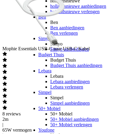
hollandsnieuwe
hollandsnieuwe aanbiedingen
hollandsnieuwe verlengen
Ben
Ben
Ben aanbiedingen
Ben verlengen
Simyo
Simyo
Mophie
Essentials USB-C naar USB-C Kabel
Simyo aanbiedingen
Budget Thuis
Budget Thuis
Budget Thuis aanbiedingen
Lebara
Lebara
Lebara aanbiedingen
Lebara verlengen
Simpel
Simpel
Simpel aanbiedingen
50+ Mobiel
8
reviews
50+ Mobiel
2m
50+ Mobiel aanbiedingen
|
50+ Mobiel verlengen
65W vermogen
Youfone