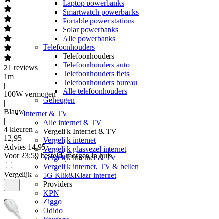
Laptop powerbanks
Smartwatch powerbanks
Portable power stations
Solar powerbanks
Alle powerbanks
Telefoonhouders
Telefoonhouders
Telefoonhouders auto
21
reviews
Telefoonhouders fiets
1m
Telefoonhouders bureau
|
Alle telefoonhouders
100W vermogen
Geheugen
|
Blauw
Internet & TV
|
Alle internet & TV
4 kleuren
Vergelijk Internet & TV
12
,
95
Vergelijk internet
Advies
14,95
Vergelijk glasvezel internet
Voor 23:59 besteld, morgen in huis
Vergelijk internet & TV
Vergelijk internet, TV & bellen
Vergelijk
5G Klik&Klaar internet
Providers
KPN
Ziggo
Odido