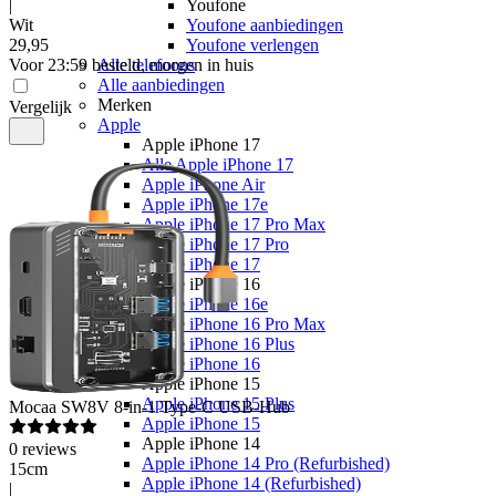
|
Youfone
Wit
Youfone aanbiedingen
29
,
95
Youfone verlengen
Voor 23:59 besteld, morgen in huis
Alle telefoons
Alle aanbiedingen
Merken
Vergelijk
Apple
Apple iPhone 17
Alle Apple iPhone 17
Apple iPhone Air
Apple iPhone 17e
Apple iPhone 17 Pro Max
Apple iPhone 17 Pro
Apple iPhone 17
Apple iPhone 16
Apple iPhone 16e
Apple iPhone 16 Pro Max
Apple iPhone 16 Plus
Apple iPhone 16
Apple iPhone 15
Apple iPhone 15 Plus
Mocaa
SW8V 8-in-1 Type-C USB-Hub
Apple iPhone 15
Apple iPhone 14
0
reviews
Apple iPhone 14 Pro (Refurbished)
15cm
Apple iPhone 14 (Refurbished)
|