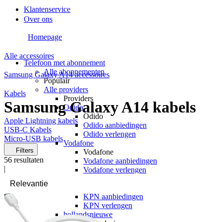
Klantenservice
Over ons
Homepage
Alle accessoires
Telefoon met abonnement
Alle abonnementen
Samsung Galaxy A14 accessoires
Populair
Alle providers
Kabels
Providers
Samsung Galaxy A14 kabels
Odido
Odido
Apple Lightning kabels
Odido aanbiedingen
USB-C Kabels
Odido verlengen
Micro-USB kabels
Vodafone
Filters
Vodafone
56
resultaten
Vodafone aanbiedingen
|
Vodafone verlengen
KPN
KPN
KPN aanbiedingen
KPN verlengen
hollandsnieuwe