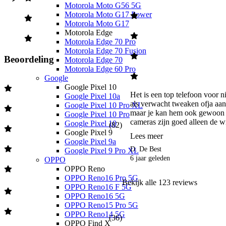
Motorola Moto G56 5G
Motorola Moto G17 Power
Motorola Moto G17
Motorola Edge
Motorola Edge 70 Pro
Motorola Edge 70 Fusion
Beoordeling
Motorola Edge 70
Motorola Edge 60 Pro
Google
Google Pixel 10
Het is een top telefoon voor ni
Google Pixel 10a
als verwacht tweaken ofja aanpa
Google Pixel 10 Pro XL
maar je kan hem ook gewoon l
Google Pixel 10 Pro
cameras zijn goed alleen de wi
Google Pixel 10
(
82
)
Google Pixel 9
Lees meer
Google Pixel 9a
D. De Best
Google Pixel 9 Pro XL
6 jaar geleden
OPPO
OPPO Reno
OPPO Reno16 Pro 5G
Bekijk alle
123
reviews
OPPO Reno16 F 5G
OPPO Reno16 5G
OPPO Reno15 Pro 5G
OPPO Reno14 5G
(
36
)
OPPO Find X