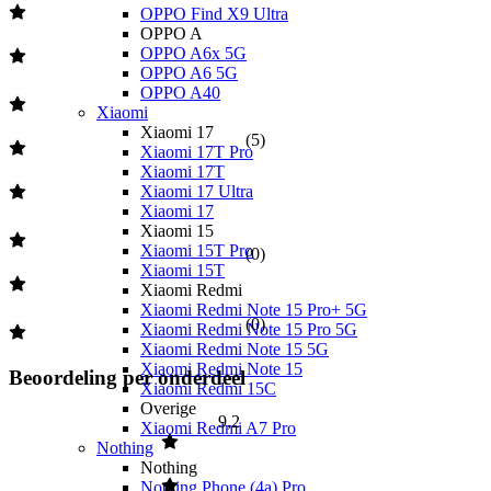
OPPO Find X9 Ultra
OPPO A
OPPO A6x 5G
OPPO A6 5G
OPPO A40
Xiaomi
Xiaomi 17
(
5
)
Xiaomi 17T Pro
Xiaomi 17T
Xiaomi 17 Ultra
Xiaomi 17
Xiaomi 15
Xiaomi 15T Pro
(
0
)
Xiaomi 15T
Xiaomi Redmi
Xiaomi Redmi Note 15 Pro+ 5G
(
0
)
Xiaomi Redmi Note 15 Pro 5G
Xiaomi Redmi Note 15 5G
Xiaomi Redmi Note 15
Beoordeling per onderdeel
Xiaomi Redmi 15C
Overige
9,2
Xiaomi Redmi A7 Pro
Nothing
Nothing
Nothing Phone (4a) Pro