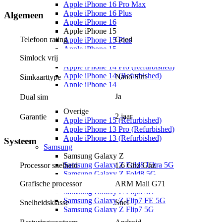
Apple iPhone 16 Pro Max
Apple iPhone 16 Plus
Algemeen
Apple iPhone 16
Apple iPhone 15
Telefoon rating
Goed
Apple iPhone 15 Plus
Apple iPhone 15
Apple iPhone 14
Simlock vrij
Apple iPhone 14 Pro (Refurbished)
Apple iPhone 14 (Refurbished)
Nano Sim
Simkaarttype
Apple iPhone 14
Apple iPhone 13
Ja
Dual sim
Apple iPhone 13
Overige
2 jaar
Garantie
Apple iPhone 15 (Refurbished)
Apple iPhone 13 Pro (Refurbished)
Apple iPhone 13 (Refurbished)
Systeem
Samsung
Samsung Galaxy Z
Samsung Galaxy Z Fold8 Ultra 5G
Processor snelheid
1.6 Ghz Ghz
Samsung Galaxy Z Fold8 5G
Samsung Galaxy Z Fold7 5G
Grafische processor
ARM Mali G71
Samsung Galaxy Z Flip8 5G
Samsung Galaxy Z Flip7 FE 5G
Snel
Snelheidsklasse
Samsung Galaxy Z Flip7 5G
Samsung Galaxy S