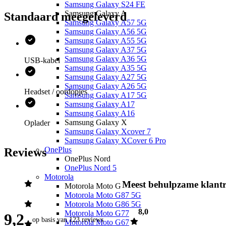
Samsung Galaxy S24 FE
zwart.
Samsung Galaxy A
Standaard meegeleverd
Samsung Galaxy A57 5G
Intelligente camera
Samsung Galaxy A56 5G
Samsung Galaxy A55 5G
Het Samsung-toestel ondersteunt een dubbele 13 en 5
Samsung Galaxy A37 5G
megapixelcamera achterop. De eerste camera zorgt voor ultieme
Samsung Galaxy A36 5G
USB-kabel
helderheid, de tweede camera voor een ultra groothoek van 123
Samsung Galaxy A35 5G
graden. Zo leg je ieder bijzonder moment op zijn best vast. Ook zijn
Samsung Galaxy A27 5G
er leuke opties aanwezig om je foto’s nog feestelijker te maken,
Samsung Galaxy A26 5G
zoals AR stickers en filters.
Headset / oordopjes
Samsung Galaxy A17 5G
Samsung Galaxy A17
Batterij en snelladen
Samsung Galaxy A16
Samsung Galaxy X
Oplader
Lang wachten tot je telefoon is opgeladen is verleden tijd. Met de
Samsung Galaxy Xcover 7
Galaxy A20e kan je na 10 minuten opladen namelijk weer 2 uur
Samsung Galaxy XCover 6 Pro
lang video’s kijken, 10 uur muziek luisteren of 3 uur bellen dankzij
OnePlus
Reviews
de Adaptice Fast Charging (15W). De capaciteit van de batterij is
OnePlus Nord
3000 mAh.
OnePlus Nord 5
Motorola
Meest behulpzame klantr
Motorola Moto G
Motorola Moto G87 5G
Motorola Moto G86 5G
8,0
Motorola Moto G77
9,2
op basis van
123 reviews
Motorola Moto G67