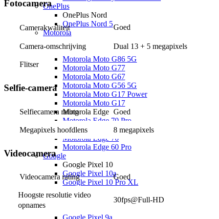
Fotocamera
OnePlus
OnePlus Nord
OnePlus Nord 5
Goed
Camerakwaliteit
Motorola
Motorola Moto G
Camera-omschrijving
Dual 13 + 5 megapixels
Motorola Moto G87 5G
Motorola Moto G86 5G
Flitser
Motorola Moto G77
Motorola Moto G67
Motorola Moto G56 5G
Selfie-camera
Motorola Moto G17 Power
Motorola Moto G17
Selfiecamera rating
Goed
Motorola Edge
Motorola Edge 70 Pro
Motorola Edge 70 Fusion
Megapixels hoofdlens
8 megapixels
Motorola Edge 70
Motorola Edge 60 Pro
Videocamera
Google
Google Pixel 10
Google Pixel 10a
Videocamera rating
Goed
Google Pixel 10 Pro XL
Google Pixel 10 Pro
Hoogste resolutie video 
Google Pixel 10
30fps@Full-HD
opnames
Google Pixel 9
Google Pixel 9a