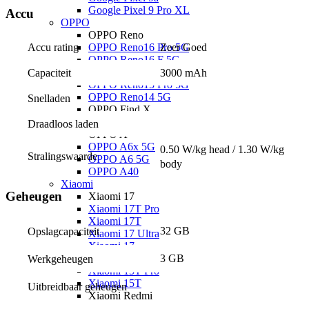
Google Pixel 9 Pro XL
Accu
OPPO
OPPO Reno
Accu rating
Zeer Goed
OPPO Reno16 Pro 5G
OPPO Reno16 F 5G
OPPO Reno16 5G
Capaciteit
3000 mAh
OPPO Reno15 Pro 5G
OPPO Reno14 5G
Snelladen
OPPO Find X
OPPO Find X9 Ultra
Draadloos laden
OPPO A
OPPO A6x 5G
0.50 W/kg head / 1.30 W/kg 
Stralingswaarde
OPPO A6 5G
body
OPPO A40
Xiaomi
Geheugen
Xiaomi 17
Xiaomi 17T Pro
Xiaomi 17T
32 GB
Opslagcapaciteit
Xiaomi 17 Ultra
Xiaomi 17
Xiaomi 15
3 GB
Werkgeheugen
Xiaomi 15T Pro
Xiaomi 15T
Uitbreidbaar geheugen
Xiaomi Redmi
Xiaomi Redmi Note 15 Pro+ 5G