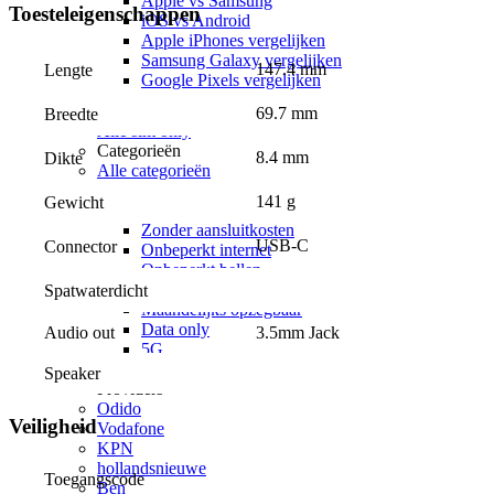
Apple vs Samsung
Toesteleigenschappen
iOS vs Android
Apple iPhones vergelijken
Samsung Galaxy vergelijken
147.4 mm
Lengte
Google Pixels vergelijken
Sim only
69.7 mm
Breedte
Alle sim only
Categorieën
8.4 mm
Dikte
Alle categorieën
Alle categorieën
141 g
Gewicht
Alle Alle categorieën
Zonder aansluitkosten
USB-C
Connector
Onbeperkt internet
Onbeperkt bellen
Onbeperkt internet & bellen
Spatwaterdicht
Maandelijks opzegbaar
Data only
Audio out
3.5mm Jack
5G
Alleen bellen
Speaker
Providers
Odido
Veiligheid
Vodafone
KPN
hollandsnieuwe
Toegangscode
Ben