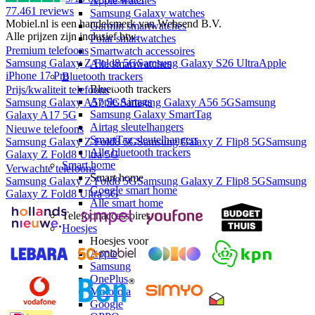
Apple watches
77.461
reviews
Samsung Galaxy watches
Mobiel.nl is een handelsmerk van Websend B.V.
Garmin smartwatches
Alle prijzen zijn inclusief btw.
Polar smartwatches
Premium telefoons
Smartwatch accessoires
Samsung Galaxy Z Fold8 5G
Samsung Galaxy S26 Ultra
Apple
Alle smartwatches
iPhone 17 Pro
Bluetooth trackers
Bluetooth trackers
Prijs/kwaliteit telefoons
Apple Airtags
Samsung Galaxy A57 5G
Samsung Galaxy A56 5G
Samsung
Samsung Galaxy SmartTag
Galaxy A17 5G
Airtag sleutelhangers
Nieuwe telefoons
SmartTag sleutelhangers
Samsung Galaxy Z Fold8 5G
Samsung Galaxy Z Flip8 5G
Samsung
Alle bluetooth trackers
Galaxy Z Fold8 Ultra 5G
Smart home
Verwachte telefoons
Smart home
Samsung Galaxy Z Fold8 5G
Samsung Galaxy Z Flip8 5G
Samsung
Google smart home
Galaxy Z Fold8 Ultra 5G
Alle smart home
Telefoonaccessoires
Hoesjes
Hoesjes voor
Apple
Samsung
OnePlus
Motorola
Google