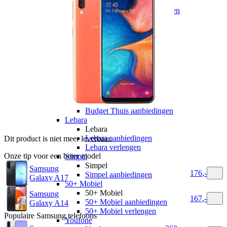
hollandsnieuwe
hollandsnieuwe aanbiedingen
hollandsnieuwe verlengen
Ben
Ben
Ben aanbiedingen
Ben verlengen
Simyo
Simyo
Simyo aanbiedingen
Budget Thuis
Budget Thuis
Budget Thuis aanbiedingen
Lebara
Lebara
Lebara aanbiedingen
Dit product is niet meer leverbaar.
Lebara verlengen
Onze tip voor een beter model
Simpel
Simpel
Samsung
176
,
-
Simpel aanbiedingen
Galaxy A17
50+ Mobiel
50+ Mobiel
Samsung
167
,
-
50+ Mobiel aanbiedingen
Galaxy A14
50+ Mobiel verlengen
Populaire
Samsung
telefoons
Youfone