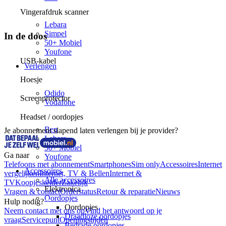
Simyo
Vingerafdruk scanner
Budget Thuis
Lebara
Simpel
In de doos
50+ Mobiel
Youfone
USB-kabel
Verlengen
Alle verlengingen
Hoesje
Huidige provider
Odido
Screenprotector
Vodafone
KPN
Headset / oordopjes
hollandsnieuwe
Ben
Je abonnement slapend laten verlengen bij je provider?
Lebara
50+ Mobiel
Ga naar
Youfone
Telefoons met abonnement
Smartphones
Sim only
Accessoires
Internet
Accessoires
vergelijken
Internet, TV & Bellen
Internet &
Alle accessoires
TV
Koopjeskelder
Zakelijk
Elektronica
Vragen & contact
Orderstatus
Retour & reparatie
Nieuws
Oordopjes
Hulp nodig?
Oordopjes
Neem contact met ons op
Vind het antwoord op je
Draadloze oordopjes
vraag
Servicepunt
Openingstijden
Bedrade oordopjes