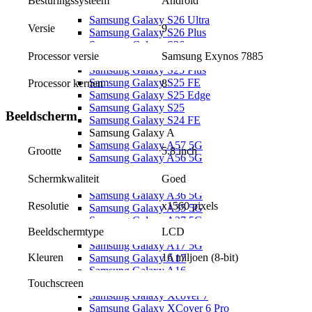
Android
Besturingssysteem
Samsung Galaxy S26 Serie
Samsung Galaxy S26 Ultra
9
Versie
Samsung Galaxy S26 Plus
Samsung Galaxy S26
Samsung Exynos 7885
Processor versie
Samsung Galaxy S25 Ultra
Samsung Galaxy S25 Plus
Samsung Galaxy S25 FE
Processor kernen
8
Samsung Galaxy S25 Edge
Samsung Galaxy S25
Beeldscherm
Samsung Galaxy S24 FE
Samsung Galaxy A
Samsung Galaxy A57 5G
5.8 inch
Grootte
Samsung Galaxy A56 5G
Samsung Galaxy A55 5G
Goed
Schermkwaliteit
Samsung Galaxy A37 5G
Samsung Galaxy A36 5G
Resolutie
x1560 pixels
Samsung Galaxy A35 5G
Samsung Galaxy A27 5G
Beeldschermtype
LCD
Samsung Galaxy A26 5G
Samsung Galaxy A17 5G
Kleuren
16 miljoen (8-bit)
Samsung Galaxy A17
Samsung Galaxy A16
Touchscreen
Samsung Galaxy X
Samsung Galaxy Xcover 7
Samsung Galaxy XCover 6 Pro