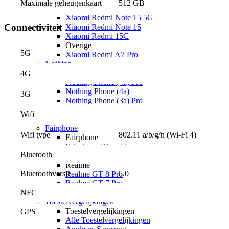
Maximale geheugenkaart
512 GB
Xiaomi Redmi Note 15 Pro 5G
Xiaomi Redmi Note 15 5G
Connectiviteit
Xiaomi Redmi Note 15
Xiaomi Redmi 15C
Overige
5G
Xiaomi Redmi A7 Pro
Nothing
Nothing
4G
Nothing Phone (4a) Pro
Nothing Phone (4a)
3G
Nothing Phone (3a) Pro
Nothing Phone (3a) Lite
Wifi
Nothing Phone (3)
Fairphone
802.11 a/b/g/n (Wi-Fi 4)
Wifi type
Fairphone
Fairphone (Gen. 6)
Bluetooth
Realme
Realme
Bluetoothversie
5.0
Realme GT 8 Pro
Realme GT 7 Pro
NFC
Keuzehulp
Toestelvergelijkingen
Toestelvergelijkingen
GPS
Alle Toestelvergelijkingen