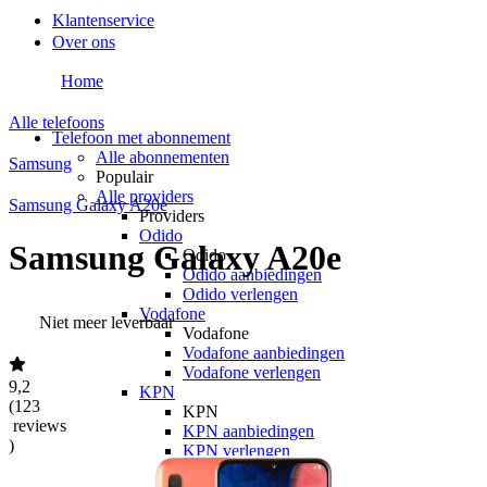
Klantenservice
Over ons
Home
Alle telefoons
Telefoon met abonnement
Alle abonnementen
Samsung
Populair
Alle providers
Samsung Galaxy A20e
Providers
Odido
Samsung Galaxy A20e
Odido
Odido aanbiedingen
Odido verlengen
Vodafone
Niet meer leverbaar
Vodafone
Vodafone aanbiedingen
Vodafone verlengen
9,2
KPN
(
123
KPN
reviews
KPN aanbiedingen
)
KPN verlengen
hollandsnieuwe