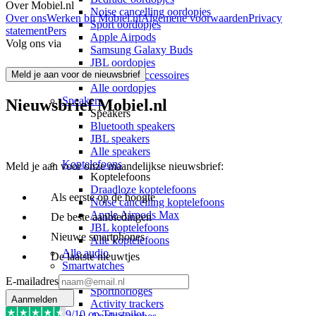
Over Mobiel.nl
Noise cancelling oordopjes
Over ons
Werken bij Mobiel.nl
Algemene voorwaarden
Privacy
Sport oordopjes
statement
Pers
Apple Airpods
Volg ons via
Samsung Galaxy Buds
JBL oordopjes
Meld je aan voor de nieuwsbrief
Oordopjes accessoires
Alle oordopjes
Speakers
Nieuwsbrief Mobiel.nl
Speakers
Bluetooth speakers
JBL speakers
Alle speakers
Koptelefoons
Meld je aan voor onze maandelijkse nieuwsbrief:
Koptelefoons
Draadloze koptelefoons
Als eerste op de hoogte
Noise cancelling koptelefoons
Apple Airpods Max
De beste aanbiedingen
JBL koptelefoons
Nieuwe smartphones
Alle koptelefoons
Alle audio
De laatste nieuwtjes
Smartwatches
Smartwatches
E-mailadres
Sporthorloges
Aanmelden
Activity trackers
9
/10 op Trustpilot